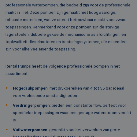
Naam
Vervaldatum
Omschrijv
Domein
professionele waterpompen, die bedoeld zijn voor de professionele
fp_user_id
.rentalpumps.eu
1 jaar 1
markt in Tiel. Deze pompen zijn gemaakt met hoogwaardige,
maand
_ga_3GSTBZP51E
.rentalpumps.eu
1 jaar 1
Deze cooki
Aanbieder /
Naam
Vervaldatum
Omschrijving
maand
gebruikt d
Domein
robuuste materialen, wat ze uiterst betrouwbaar maakt voor zware
Analytics 
sessiestatu
toepassingen. Kenmerkend voor onze pompen zijn de stevige
_gcl_au
2 maanden 4
Deze cookie word
Google LLC
behouden
weken
ingesteld door
.rentalpumps.eu
lagerstoelen, dubbele gekoelde mechanische as afdichtingen, en
Doubleclick en vo
_ga_ZVQQH0XY8C
.rentalpumps.eu
1 jaar 1
Deze cooki
informatie uit ove
topkwaliteit dieselmotoren en besturingssystemen, die essentieel
maand
gebruikt d
hoe de eindgebru
Analytics 
zijn voor elke veeleisende toepassing.
de website gebrui
sessiestatu
en over eventuel
behouden
advertenties die 
eindgebruiker hee
_clck
.rentalpumps.eu
1 jaar
Deze cooki
Rental Pumps heeft de volgende professionele pompen in het
gezien voordat hi
gebruikt 
genoemde websit
assortiment:
gebruikersi
bezocht.
en betrok
de website
MUID
1 jaar 3
Deze cookie word
Microsoft
om de
Hogedrukpompen
: met drukbereiken van 4 tot 55 bar, ideaal
weken
veel gebruikt doo
Corporation
gebruikers
mijn Microsoft als
.clarity.ms
websitefunc
voor veeleisende omstandigheden.
een unieke
te verbeter
gebruikers-ID. He
Verdringerpompen
: bieden een constante flow, perfect voor
kan worden inges
_clsk
1 dag
Deze cooki
Microsoft
door ingesloten
specifieke toepassingen waar een gestage waterstroom vereist
geassociee
.rentalpumps.eu
microsoft-scripts.
Microsoft C
Algemeen wordt
is.
analytics s
aangenomen dat 
Het wordt 
synchroniseert tu
Vuilwaterpompen
: geschikt voor het verwerken van grote
om informa
veel verschillende
de sessie 
Microsoft-domein