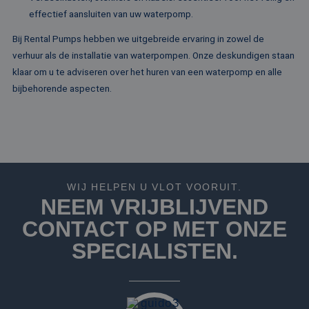
de site.
deze website.
effectief aansluiten van uw waterpomp.
MR
1 week
Dit is een Microso
Microsoft
MSN 1st party co
Bij Rental Pumps hebben we uitgebreide ervaring in zowel de
Corporation
die we gebruiken
.c.clarity.ms
verhuur als de installatie van waterpompen. Onze deskundigen staan
het gebruik van d
website voor inte
klaar om u te adviseren over het huren van een waterpomp en alle
analyses te meten
bijbehorende aspecten.
IDE
1 jaar
Deze cookie word
Google LLC
ingesteld door
.doubleclick.net
Doubleclick en vo
informatie uit ove
hoe de eindgebru
de website gebrui
en over eventuel
advertenties die 
eindgebruiker hee
gezien voordat hi
WIJ HELPEN U VLOT VOORUIT.
genoemde websit
NEEM VRIJBLIJVEND
bezocht.
CONTACT OP MET ONZE
test_cookie
15 minuten
Deze cookie word
Google LLC
geplaatst door
.doubleclick.net
DoubleClick
SPECIALISTEN.
(eigendom van
Google) om te
bepalen of de
browser van de
websitebezoeker
cookies onderste