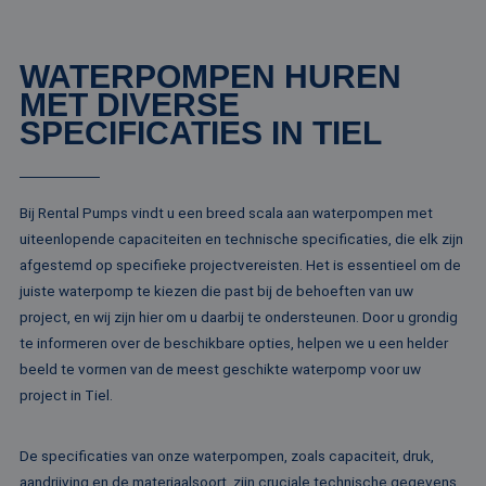
Strikt noodzakelijk
Prestatie
Targeting
Functioneel
Niet-geclassificeerd
WATERPOMPEN HUREN
Strikt noodzakelijke cookies maken de
kernfunctionaliteiten van de website mogelijk, zoals
MET DIVERSE
gebruikersaanmelding en accountbeheer. De
SPECIFICATIES IN TIEL
website kan niet goed worden gebruikt zonder de
strikt noodzakelijke cookies.
Naam
Aanbieder / Domein
Vervaldatum
Om
li_gc
5 maanden 4
Wo
LinkedIn
Bij Rental Pumps vindt u een breed scala aan waterpompen met
weken
om
Corporation
uiteenlopende capaciteiten en technische specificaties, die elk zijn
va
.linkedin.com
sl
afgestemd op specifieke projectvereisten. Het is essentieel om de
ge
co
juiste waterpomp te kiezen die past bij de behoeften van uw
es
project, en wij zijn hier om u daarbij te ondersteunen. Door u grondig
do
te informeren over de beschikbare opties, helpen we u een helder
CookieScriptConsent
4 weken 2
De
CookieScript
dagen
wo
www.rentalpumps.eu
beeld te vormen van de meest geschikte waterpomp voor uw
do
Sc
project in Tiel.
om
co
va
on
De specificaties van onze waterpompen, zoals capaciteit, druk,
co
aandrijving en de materiaalsoort, zijn cruciale technische gegevens
va