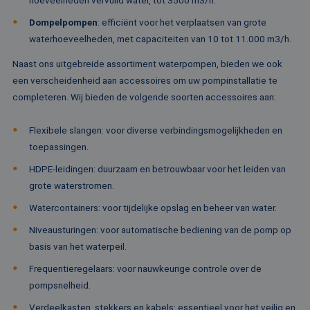
hoeveelheden vervuild water, tot 3500 m3/h.
gebruiker 
waardoor gebruik
en om mee
kunnen worden
Dompelpompen
: efficiënt voor het verplaatsen van grote
paginawee
gevolgd.
combinere
waterhoeveelheden, met capaciteiten van 10 tot 11.000 m3/h.
gebruikers
bcookie
1 jaar
Dit is een Microso
Microsoft
analytisch
MSN 1st party co
Corporation
doeleinden
Naast ons uitgebreide assortiment waterpompen, bieden we ook
voor het delen va
.linkedin.com
de inhoud van de
een verscheidenheid aan accessoires om uw pompinstallatie te
_ga
1 jaar 1
Deze cook
Google LLC
website via social
maand
gekoppeld
.rentalpumps.eu
media.
completeren. Wij bieden de volgende soorten accessoires aan:
Google Uni
Analytics -
MUID
1 jaar
Deze cookie word
Microsoft
belangrijke
veel gebruikt doo
Corporation
van de me
Flexibele slangen: voor diverse verbindingsmogelijkheden en
mijn Microsoft als
.bing.com
algemeen 
een unieke
toepassingen.
analyseser
gebruikers-ID. He
Google. De
kan worden inges
wordt geb
HDPE-leidingen: duurzaam en betrouwbaar voor het leiden van
door ingesloten
unieke geb
microsoft-scripts.
grote waterstromen.
ondersche
Algemeen wordt
een willek
aangenomen dat 
gegeneree
Watercontainers: voor tijdelijke opslag en beheer van water.
synchroniseert tu
toe te wijz
veel verschillende
klant-ID. H
Niveausturingen: voor automatische bediening van de pomp op
Microsoft-domein
opgenomen
waardoor gebruik
paginaver
basis van het waterpeil.
kunnen worden
een site e
gevolgd.
gebruikt 
Frequentieregelaars: voor nauwkeurige controle over de
bezoekers-,
SRM_B
1 jaar
Dit is een Microso
Microsoft
campagne
pompsnelheid.
MSN 1st party co
Corporation
te bereken
die zorgt voor de
.c.bing.com
analyserap
Verdeelkasten, stekkers en kabels: essentieel voor het veilig en
goede werking va