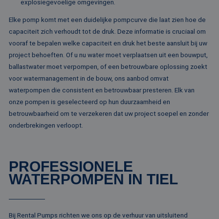
pa
explosiegevoelige omgevingen.
__cf_bm
29 minuten
De
Cloudflare Inc.
Elke pomp komt met een duidelijke pompcurve die laat zien hoe de
51 seconden
wo
.linkedin.com
om
capaciteit zich verhoudt tot de druk. Deze informatie is cruciaal om
te
me
vooraf te bepalen welke capaciteit en druk het beste aansluit bij uw
Di
project behoeften. Of u nu water moet verplaatsen uit een bouwput,
de
ge
ballastwater moet verpompen, of een betrouwbare oplossing zoekt
te
ov
voor watermanagement in de bouw, ons aanbod omvat
va
waterpompen die consistent en betrouwbaar presteren. Elk van
__cf_bm
29 minuten
De
Cloudflare Inc.
onze pompen is geselecteerd op hun duurzaamheid en
52 seconden
wo
.vimeo.com
om
betrouwbaarheid om te verzekeren dat uw project soepel en zonder
te
me
onderbrekingen verloopt.
Di
de
ge
te
ov
PROFESSIONELE
va
WATERPOMPEN IN TIEL
Aanbieder /
Naam
Vervaldatum
Omschrijving
Bij Rental Pumps richten we ons op de verhuur van uitsluitend
Domein
Aanbieder /