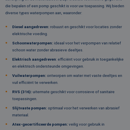
Sc
die bepalen of een pomp geschikt is voor uw toepassing. Wij bieden
no
Google Privacy Policy
co
diverse types waterpompen aan, waaronder:
PHPSESSID
Sessie
Co
PHP.net
ge
www.rentalpumps.eu
Diesel aangedreven:
robuust en geschikt voor locaties zonder
ap
ba
elektrische voeding.
taa
id
Schoonwaterpompen:
ideaal voor het verpompen van relatief
al
do
schoon water zonder abrasieve deeltjes.
wo
om
Elektrisch aangedreven
:
efficiënt voor gebruik in toegankelijke
va
ge
en elektrisch ondersteunde omgevingen.
te
He
Vuilwaterpompen:
ontworpen om water met vaste deeltjes en
ge
wi
vuil efficiënt te verwerken.
ge
nu
RVS (316):
uitermate geschikt voor corrosieve of sanitaire
wo
ka
toepassingen.
vo
ee
Slijtvaste pompen:
optimaal voor het verwerken van abrasief
vo
be
materiaal.
ee
st
Atex-gecertificeerde pompen:
veilig voor gebruik in
ge