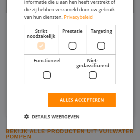
informatie die u aan hen heeft verstrekt of
die zij hebben verzameld door uw gebruik
van hun diensten.
Privacybeleid
VUILWATERPOMP 4"
Strikt
Prestatie
Targeting
530.5
noodzakelijk
200
MAX CAPACITEIT:
Functioneel
Niet-
35
MAX DRUK:
geclassificeerd
INFOSHEET (PDF)
HUREN
ALLES ACCEPTEREN
DETAILS WEERGEVEN
BEKIJK ALLE PRODUCTEN UIT VUILWATER
POMPEN