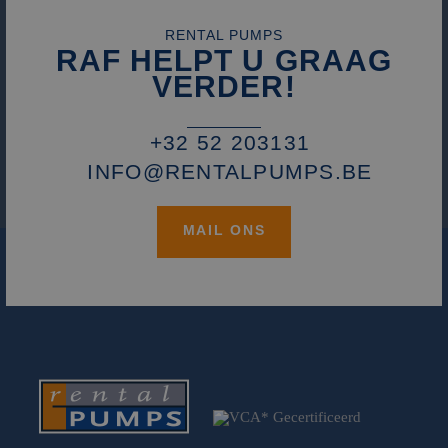
analyses te meten
_fbp
2 maanden 4
Gebruikt door
Meta Platform
RENTAL PUMPS
weken
Facebook om een
Inc.
RAF HELPT U GRAAG
reeks
.rentalpumps.eu
advertentieprodu
VERDER!
te leveren, zoals
realtime bieden v
externe adverteer
+32 52 203131
INFO@RENTALPUMPS.BE
MAIL ONS