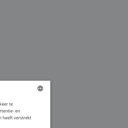
keer te
DUTCH
tentie- en
FRENCH
 heeft verstrekt
GERMAN