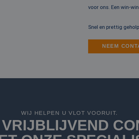
onthouden. De cookie-banner van Cookie
voor ons. Een win-win
noodzakelijk om correct te werken.
Sessie
Cookie gegenereerd door applicaties op 
PHP.net
taal. Dit is een identificator voor algem
www.rentalpumps.eu
wordt gebruikt om variabelen van gebruik
Snel en prettig geho
onderhouden. Het is normaal gesproken 
Google Privacy Policy
gegenereerd nummer, hoe het wordt gebru
zijn voor de site, maar een goed voorbe
van een ingelogde status voor een gebrui
NEEM CONT
29 minuten
Deze cookie wordt gebruikt om ondersch
Cloudflare Inc.
51 seconden
tussen mensen en bots. Dit is gunstig vo
.linkedin.com
geldige rapporten te kunnen maken over
hun website.
29 minuten
Deze cookie wordt gebruikt om ondersch
Cloudflare Inc.
52 seconden
tussen mensen en bots. Dit is gunstig vo
.vimeo.com
geldige rapporten te kunnen maken over
hun website.
Aanbieder / Domein
Vervaldatum
Omschri
Aanbieder /
WIJ HELPEN U VLOT VOORUIT.
Vervaldatum
Omschrijving
.rentalpumps.eu
1 jaar 1 maand
eder /
Domein
Vervaldatum
Omschrijving
 VRIJBLIJVEND CO
in
.rentalpumps.eu
1 jaar 1
Deze cookie wordt gebruikt door Google Analyti
maand
sessiestatus te behouden.
2 maanden 4
Deze cookie wordt ingesteld door Doubleclick en voert i
le LLC
weken
hoe de eindgebruiker de website gebruikt en over event
talpumps.eu
.rentalpumps.eu
1 jaar 1
Deze cookie wordt gebruikt door Google Analyti
die de eindgebruiker heeft gezien voordat hij de genoe