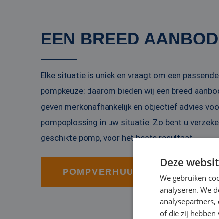
EEN BREED AANBOD
Elke situatie is uniek en vraagt om een passend
pompkeuze: daarom bieden wij een breed aanbo
geven merkonafhankelijk en objectief advies voo
pompoplossing in uw situatie. Zo bent u verzek
geschikte pomp, voor het beste resultaat.
Deze websit
POMPVERHUUR EN -VERKOOP
We gebruiken coo
analyseren. We de
analysepartners,
of die zij hebbe