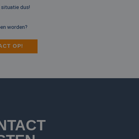
-Script.com is
 situatie dus!
basis van de PHP-
ene doeleinden die
erssessies te
lpen worden?
een willekeurig
ikt, kan specifiek
eld is het behouden
ker tussen pagina's.
ACT OP!
eid te maken
or de website, om
 het gebruik van
eid te maken
or de website, om
 het gebruik van
jving
NTACT
cs om de
nformatie uit over
uele advertenties
cs om de
mde website