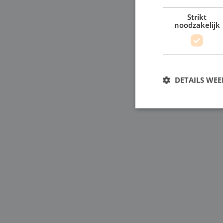
Strikt
noodzakelijk
DETAILS WE
S
Strikt noodzakelijke
accountbeheer. De we
Naam
li_gc
CookieScriptConse