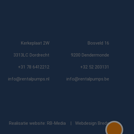
om van Google) om
es ondersteunt.
ken om het gebruik
iker de website
uiker mogelijk heeft
Kerkeplaat 2W
Bosveld 16
r de goede werking
3313LC Dordrecht
9200 Dendermonde
+31 78 6412212
+32 52 203131
ken om het gebruik
info@rentalpumps.nl
info@rentalpumps.be
ten te leveren,
Realisatie website: RB-Media
Webdesign Breda