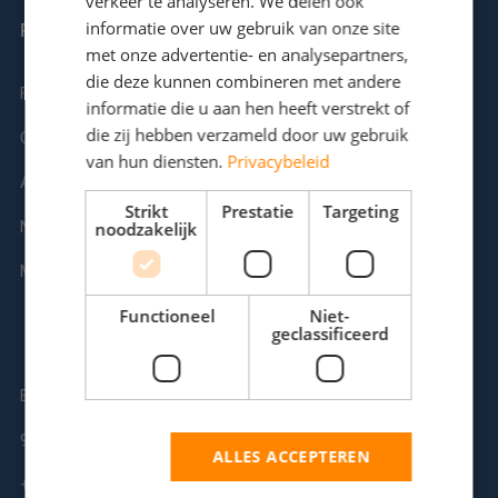
verkeer te analyseren. We delen ook
informatie over uw gebruik van onze site
ENGLISH
RENTALPUMPS
met onze advertentie- en analysepartners,
die deze kunnen combineren met andere
Flenstabellen
Kerkeplaat 2W
informatie die u aan hen heeft verstrekt of
die zij hebben verzameld door uw gebruik
Calculator
3313LC Dordrecht
van hun diensten.
Privacybeleid
Algemene voorwaarden
+31 78 6412212
Strikt
Prestatie
Targeting
Nieuws
info@rentalpumps.nl
noodzakelijk
Meest gezocht
Functioneel
Niet-
geclassificeerd
Bosveld 16
9200 Dendermonde
ALLES ACCEPTEREN
+32 52 203131