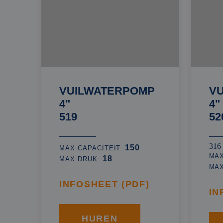
VUILWATERPOMP
V
4"
4"
519
52
316
150
MAX CAPACITEIT:
MAX
18
MAX DRUK:
MA
INFOSHEET (PDF)
IN
HUREN