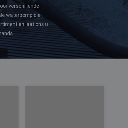
oor verschillende
eale waterpomp die
rtiment en laat ons u
mands.