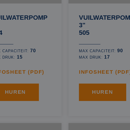
UILWATERPOMP
VUILWATERPO
3"
4
505
70
90
 CAPACITEIT:
MAX CAPACITEIT:
15
17
X DRUK:
MAX DRUK:
FOSHEET (PDF)
INFOSHEET (PDF
HUREN
HUREN