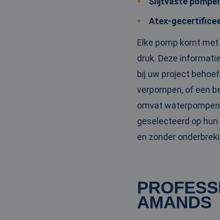
Slijtvaste pompe
PHPSESSID
Atex-gecertifice
Elke pomp komt met e
druk. Deze informatie
__cf_bm
bij uw project behoe
verpompen, of een b
__cf_bm
omvat waterpompen d
geselecteerd op hun
en zonder onderbreki
Naam
Naam
fp_user_id
Aanbi
Naam
Dome
PROFESS
_ga_3GSTBZP51E
_gcl_au
Goog
AMANDS
.ren
_ga_ZVQQH0XY8C