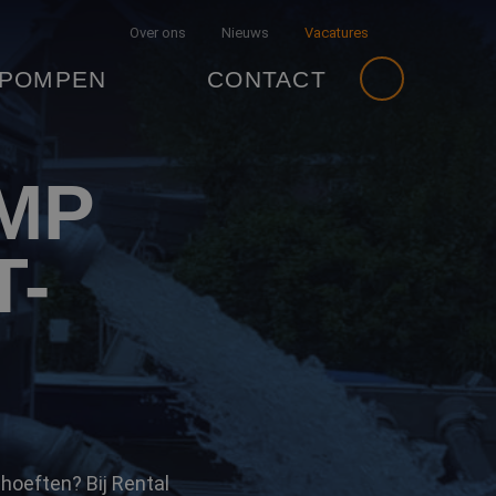
Over ons
Nieuws
Vacatures
 POMPEN
CONTACT
MP
T-
hoeften? Bij Rental