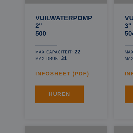
VUILWATERPOMP
V
2"
3"
500
50
22
MAX CAPACITEIT:
MAX
31
MAX DRUK:
MA
INFOSHEET (PDF)
IN
HUREN