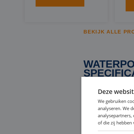
BEKIJK ALLE PR
WATERPO
SPECIFIC
Deze websit
Bij Rental Pumps vi
We gebruiken coo
technische specificat
analyseren. We de
analysepartners,
om de juiste waterpom
of die zij hebbe
daarbij te ondersteu