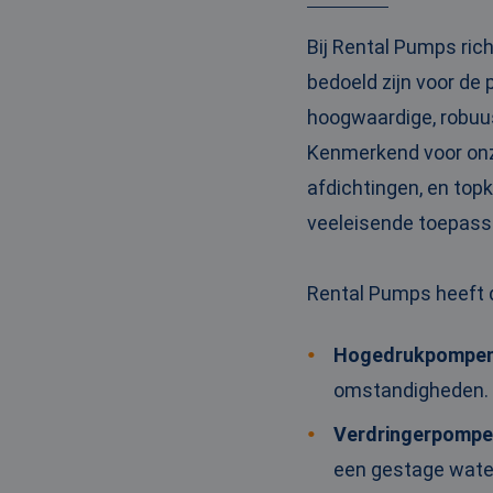
_clck
MUID
Micr
Corp
Bij Rental Pumps ric
.clar
_clsk
bedoeld zijn voor de
bcookie
Micr
hoogwaardige, robuu
Corp
.link
Kenmerkend voor onz
_ga
MUID
Micr
afdichtingen, en top
Corp
.bin
veeleisende toepass
SRM_B
Micr
Corp
Rental Pumps heeft 
.c.bi
MR
Micr
Corp
Hogedrukpompe
.c.cla
omstandigheden.
IDE
Goog
.doub
Verdringerpomp
een gestage water
test_cookie
Goog
.doub