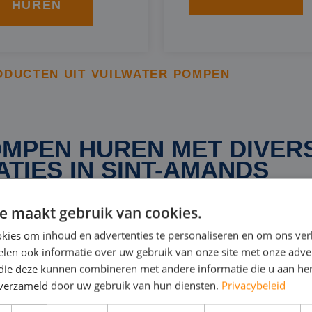
HUREN
ODUCTEN UIT VUILWATER POMPEN
MPEN HUREN MET DIVER
ATIES IN SINT-AMANDS
e maakt gebruik van cookies.
ndt u een breed scala aan waterpompen met uiteenlopen
kies om inhoud en advertenties te personaliseren en om ons ver
ies, die elk zijn afgestemd op specifieke projectvereist
len ook informatie over uw gebruik van onze site met onze adver
 die deze kunnen combineren met andere informatie die u aan hen
p te kiezen die past bij de behoeften van uw project, en
n verzameld door uw gebruik van hun diensten.
Privacybeleid
nen. Door u grondig te informeren over de beschikbare op