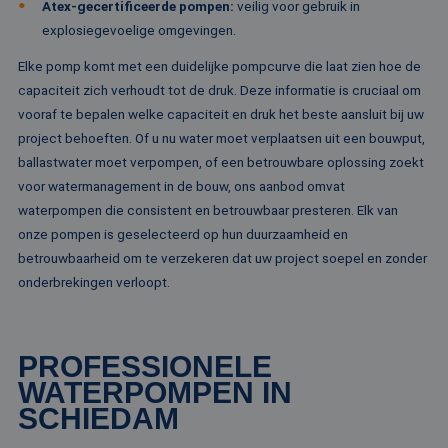
Atex-gecertificeerde pompen:
veilig voor gebruik in
ge
pa
explosiegevoelige omgevingen.
__cf_bm
29 minuten
De
Cloudflare Inc.
Elke pomp komt met een duidelijke pompcurve die laat zien hoe de
51 seconden
wo
.linkedin.com
om
capaciteit zich verhoudt tot de druk. Deze informatie is cruciaal om
te
me
vooraf te bepalen welke capaciteit en druk het beste aansluit bij uw
Di
project behoeften. Of u nu water moet verplaatsen uit een bouwput,
de
ge
ballastwater moet verpompen, of een betrouwbare oplossing zoekt
te
ov
voor watermanagement in de bouw, ons aanbod omvat
va
waterpompen die consistent en betrouwbaar presteren. Elk van
__cf_bm
29 minuten
De
Cloudflare Inc.
onze pompen is geselecteerd op hun duurzaamheid en
52 seconden
wo
.vimeo.com
om
betrouwbaarheid om te verzekeren dat uw project soepel en zonder
te
me
onderbrekingen verloopt.
Di
de
ge
te
ov
PROFESSIONELE
va
WATERPOMPEN IN
SCHIEDAM