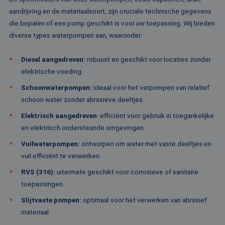
co
aandrijving en de materiaalsoort, zijn cruciale technische gegevens
va
Sc
die bepalen of een pomp geschikt is voor uw toepassing. Wij bieden
no
Google Privacy Policy
co
diverse types waterpompen aan, waaronder:
PHPSESSID
Sessie
Co
PHP.net
ge
www.rentalpumps.eu
Diesel aangedreven:
robuust en geschikt voor locaties zonder
ap
ba
elektrische voeding.
taa
id
Schoonwaterpompen:
ideaal voor het verpompen van relatief
al
do
schoon water zonder abrasieve deeltjes.
wo
om
Elektrisch aangedreven
:
efficiënt voor gebruik in toegankelijke
va
ge
en elektrisch ondersteunde omgevingen.
te
He
Vuilwaterpompen:
ontworpen om water met vaste deeltjes en
ge
wi
vuil efficiënt te verwerken.
ge
nu
RVS (316):
uitermate geschikt voor corrosieve of sanitaire
wo
ka
toepassingen.
vo
ee
Slijtvaste pompen:
optimaal voor het verwerken van abrasief
vo
be
materiaal.
ee
st