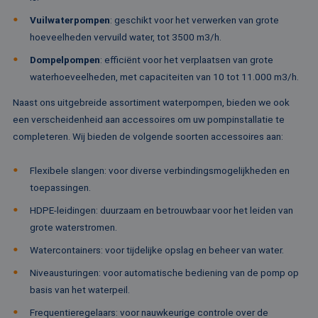
om informa
veel verschillende
de sessie 
Microsoft-domein
Vuilwaterpompen
: geschikt voor het verwerken van grote
gebruiker 
waardoor gebruik
en om mee
kunnen worden
hoeveelheden vervuild water, tot 3500 m3/h.
paginawee
gevolgd.
combinere
Dompelpompen
: efficiënt voor het verplaatsen van grote
gebruikers
bcookie
1 jaar
Dit is een Microso
Microsoft
analytisch
MSN 1st party co
Corporation
waterhoeveelheden, met capaciteiten van 10 tot 11.000 m3/h.
doeleinden
voor het delen va
.linkedin.com
de inhoud van de
_ga
1 jaar 1
Deze cook
Naast ons uitgebreide assortiment waterpompen, bieden we ook
Google LLC
website via social
maand
gekoppeld
.rentalpumps.eu
media.
een verscheidenheid aan accessoires om uw pompinstallatie te
Google Uni
Analytics -
MUID
1 jaar
Deze cookie word
Microsoft
completeren. Wij bieden de volgende soorten accessoires aan:
belangrijke
veel gebruikt doo
Corporation
van de me
mijn Microsoft als
.bing.com
algemeen 
een unieke
Flexibele slangen: voor diverse verbindingsmogelijkheden en
analyseser
gebruikers-ID. He
Google. De
kan worden inges
toepassingen.
wordt geb
door ingesloten
unieke geb
microsoft-scripts.
HDPE-leidingen: duurzaam en betrouwbaar voor het leiden van
ondersche
Algemeen wordt
een willek
aangenomen dat 
grote waterstromen.
gegeneree
synchroniseert tu
toe te wijz
veel verschillende
Watercontainers: voor tijdelijke opslag en beheer van water.
klant-ID. H
Microsoft-domein
opgenomen
waardoor gebruik
paginaver
Niveausturingen: voor automatische bediening van de pomp op
kunnen worden
een site e
gevolgd.
basis van het waterpeil.
gebruikt 
bezoekers-,
SRM_B
1 jaar
Dit is een Microso
Microsoft
campagne
Frequentieregelaars: voor nauwkeurige controle over de
MSN 1st party co
Corporation