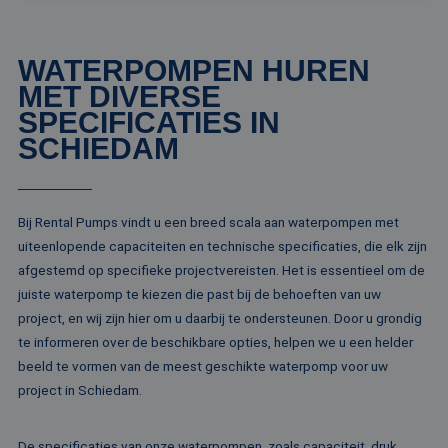
Strikt noodzakelijk
Prestatie
Targeting
Functioneel
Niet-geclassificeerd
WATERPOMPEN HUREN
MET DIVERSE
Strikt noodzakelijke cookies maken de
kernfunctionaliteiten van de website mogelijk, zoals
SPECIFICATIES IN
gebruikersaanmelding en accountbeheer. De
SCHIEDAM
website kan niet goed worden gebruikt zonder de
strikt noodzakelijke cookies.
Naam
Aanbieder / Domein
Vervaldatum
Om
li_gc
5 maanden 4
Wo
LinkedIn
Bij Rental Pumps vindt u een breed scala aan waterpompen met
weken
om
Corporation
uiteenlopende capaciteiten en technische specificaties, die elk zijn
va
.linkedin.com
sl
afgestemd op specifieke projectvereisten. Het is essentieel om de
ge
co
juiste waterpomp te kiezen die past bij de behoeften van uw
es
project, en wij zijn hier om u daarbij te ondersteunen. Door u grondig
do
te informeren over de beschikbare opties, helpen we u een helder
CookieScriptConsent
4 weken 2
De
CookieScript
dagen
wo
www.rentalpumps.eu
beeld te vormen van de meest geschikte waterpomp voor uw
do
Sc
project in Schiedam.
om
co
va
on
De specificaties van onze waterpompen, zoals capaciteit, druk,