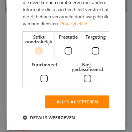
die deze kunnen combineren met andere
informatie die u aan hen heeft verstrekt of
die zij hebben verzameld door uw gebruik
van hun diensten.
Privacybeleid
VUILWATERPOMP 4"
530.5
Strikt
Prestatie
Targeting
noodzakelijk
200
MAX CAPACITEIT:
35
MAX DRUK:
Functioneel
Niet-
geclassificeerd
INFOSHEET (PDF)
HUREN
ALLES ACCEPTEREN
DETAILS WEERGEVEN
BEKIJK ALLE PRODUCTEN UIT VUILWATER
POMPEN