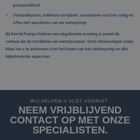
te bereken
die zorgt voor de
.c.bing.com
pompsnelheid.
analyserap
goede werking va
de site.
deze website.
Verdeelkasten, stekkers en kabels: essentieel voor het veilig en
MR
1 week
Dit is een Microso
Microsoft
effectief aansluiten van uw waterpomp.
MSN 1st party co
Corporation
die we gebruiken
.c.clarity.ms
Bij Rental Pumps hebben we uitgebreide ervaring in zowel de
het gebruik van d
website voor inte
verhuur als de installatie van waterpompen. Onze deskundigen staan
analyses te meten
klaar om u te adviseren over het huren van een waterpomp en alle
IDE
1 jaar
Deze cookie word
Google LLC
ingesteld door
bijbehorende aspecten.
.doubleclick.net
Doubleclick en vo
informatie uit ove
hoe de eindgebru
de website gebrui
en over eventuel
advertenties die 
eindgebruiker hee
gezien voordat hi
genoemde websit
bezocht.
WIJ HELPEN U VLOT VOORUIT.
NEEM VRIJBLIJVEND
test_cookie
15 minuten
Deze cookie word
Google LLC
geplaatst door
.doubleclick.net
CONTACT OP MET ONZE
DoubleClick
(eigendom van
Google) om te
SPECIALISTEN.
bepalen of de
browser van de
websitebezoeker