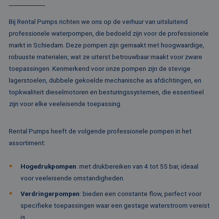
Aanbieder /
Naam
Vervaldatum
Omschrijving
Domein
Aanbieder /
Naam
Vervaldatum
Omschrijv
Domein
Bij Rental Pumps richten we ons op de verhuur van uitsluitend
fp_user_id
.rentalpumps.eu
1 jaar 1
maand
professionele waterpompen, die bedoeld zijn voor de professionele
_ga_3GSTBZP51E
.rentalpumps.eu
1 jaar 1
Deze cooki
Aanbieder /
Naam
Vervaldatum
Omschrijving
maand
gebruikt d
Domein
markt in Schiedam. Deze pompen zijn gemaakt met hoogwaardige,
Analytics 
sessiestatu
robuuste materialen, wat ze uiterst betrouwbaar maakt voor zware
_gcl_au
2 maanden 4
Deze cookie word
Google LLC
behouden
weken
ingesteld door
.rentalpumps.eu
toepassingen. Kenmerkend voor onze pompen zijn de stevige
Doubleclick en vo
_ga_ZVQQH0XY8C
.rentalpumps.eu
1 jaar 1
Deze cooki
informatie uit ove
lagerstoelen, dubbele gekoelde mechanische as afdichtingen, en
maand
gebruikt d
hoe de eindgebru
Analytics 
de website gebrui
topkwaliteit dieselmotoren en besturingssystemen, die essentieel
sessiestatu
en over eventuel
behouden
zijn voor elke veeleisende toepassing.
advertenties die 
eindgebruiker hee
_clck
.rentalpumps.eu
1 jaar
Deze cooki
gezien voordat hi
gebruikt 
genoemde websit
gebruikersi
Rental Pumps heeft de volgende professionele pompen in het
bezocht.
en betrok
assortiment:
de website
MUID
1 jaar 3
Deze cookie word
Microsoft
om de
weken
veel gebruikt doo
Corporation
gebruikers
mijn Microsoft als
.clarity.ms
websitefunc
Hogedrukpompen
: met drukbereiken van 4 tot 55 bar, ideaal
een unieke
te verbeter
gebruikers-ID. He
voor veeleisende omstandigheden.
kan worden inges
_clsk
1 dag
Deze cooki
Microsoft
door ingesloten
geassociee
.rentalpumps.eu
Verdringerpompen
: bieden een constante flow, perfect voor
microsoft-scripts.
Microsoft C
Algemeen wordt
specifieke toepassingen waar een gestage waterstroom vereist
analytics s
aangenomen dat 
Het wordt 
synchroniseert tu
is.