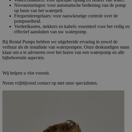
ap
ba
Niveausturingen: voor automatische bediening van de pomp
taa
op basis van het waterpeil.
id
Frequentieregelaars: voor nauwkeurige controle over de
al
pompsnelheid.
do
wo
Verdeelkasten, stekkers en kabels: essentieel voor het veilig en
om
effectief aansluiten van uw waterpomp.
va
ge
Bij Rental Pumps hebben we uitgebreide ervaring in zowel de
te
He
verhuur als de installatie van waterpompen. Onze deskundigen staan
ge
klaar om u te adviseren over het huren van een waterpomp en alle
wi
bijbehorende aspecten.
ge
nu
wo
ka
Wij helpen u vlot vooruit.
vo
ee
Neem vrijblijvend contact op met onze specialisten.
vo
be
ee
st
ge
pa
__cf_bm
29 minuten
De
Cloudflare Inc.
51 seconden
wo
.linkedin.com
om
te
me