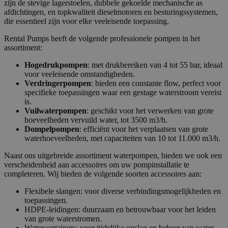
zijn de stevige lagerstoelen, dubbele gekoelde mechanische as
gebruikersaanmelding en accountbeheer. De
website kan niet goed worden gebruikt zonder de
afdichtingen, en topkwaliteit dieselmotoren en besturingssystemen,
strikt noodzakelijke cookies.
die essentieel zijn voor elke veeleisende toepassing.
Naam
Aanbieder / Domein
Vervaldatum
Om
Rental Pumps heeft de volgende professionele pompen in het
assortiment:
li_gc
5 maanden 4
Wo
LinkedIn
weken
om
Corporation
va
Hogedrukpompen
: met drukbereiken van 4 tot 55 bar, ideaal
.linkedin.com
sl
voor veeleisende omstandigheden.
ge
Verdringerpompen
: bieden een constante flow, perfect voor
co
specifieke toepassingen waar een gestage waterstroom vereist
es
do
is.
Vuilwaterpompen
: geschikt voor het verwerken van grote
CookieScriptConsent
4 weken 2
De
CookieScript
hoeveelheden vervuild water, tot 3500 m3/h.
dagen
wo
www.rentalpumps.eu
do
Dompelpompen
: efficiënt voor het verplaatsen van grote
Sc
waterhoeveelheden, met capaciteiten van 10 tot 11.000 m3/h.
om
co
Naast ons uitgebreide assortiment waterpompen, bieden we ook een
va
on
verscheidenheid aan accessoires om uw pompinstallatie te
co
completeren. Wij bieden de volgende soorten accessoires aan:
va
Sc
Flexibele slangen: voor diverse verbindingsmogelijkheden en
no
Google Privacy Policy
co
toepassingen.
HDPE-leidingen: duurzaam en betrouwbaar voor het leiden
PHPSESSID
Sessie
Co
PHP.net
van grote waterstromen.
ge
www.rentalpumps.eu
Watercontainers: voor tijdelijke opslag en beheer van water.