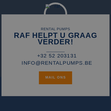
die we gebruiken
het gebruik van d
website voor inte
analyses te meten
_fbp
2 maanden 4
Gebruikt door
Meta Platform
weken
Facebook om een
Inc.
reeks
.rentalpumps.eu
advertentieprodu
RENTAL PUMPS
te leveren, zoals
RAF HELPT U GRAAG
realtime bieden v
externe adverteer
VERDER!
+32 52 203131
INFO@RENTALPUMPS.BE
MAIL ONS