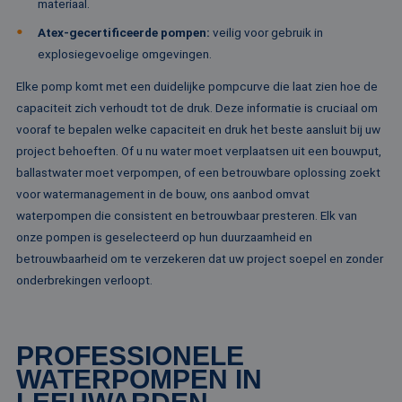
materiaal.
st
ge
Atex-gecertificeerde pompen:
veilig voor gebruik in
pa
explosiegevoelige omgevingen.
__cf_bm
29 minuten
De
Cloudflare Inc.
51 seconden
wo
.linkedin.com
Elke pomp komt met een duidelijke pompcurve die laat zien hoe de
om
te
capaciteit zich verhoudt tot de druk. Deze informatie is cruciaal om
me
Di
vooraf te bepalen welke capaciteit en druk het beste aansluit bij uw
de
project behoeften. Of u nu water moet verplaatsen uit een bouwput,
ge
te
ballastwater moet verpompen, of een betrouwbare oplossing zoekt
ov
va
voor watermanagement in de bouw, ons aanbod omvat
__cf_bm
29 minuten
De
waterpompen die consistent en betrouwbaar presteren. Elk van
Cloudflare Inc.
52 seconden
wo
.vimeo.com
onze pompen is geselecteerd op hun duurzaamheid en
om
te
betrouwbaarheid om te verzekeren dat uw project soepel en zonder
me
Di
onderbrekingen verloopt.
de
ge
te
ov
va
PROFESSIONELE
WATERPOMPEN IN