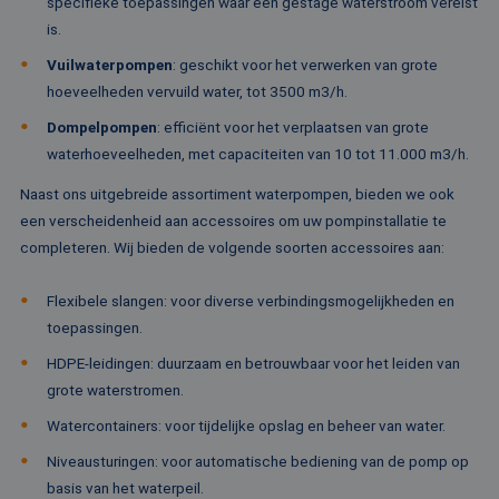
specifieke toepassingen waar een gestage waterstroom vereist
Het wordt 
synchroniseert tu
om informa
veel verschillende
is.
de sessie 
Microsoft-domein
gebruiker 
waardoor gebruik
Vuilwaterpompen
: geschikt voor het verwerken van grote
en om mee
kunnen worden
paginawee
gevolgd.
hoeveelheden vervuild water, tot 3500 m3/h.
combinere
gebruikers
bcookie
1 jaar
Dit is een Microso
Microsoft
Dompelpompen
: efficiënt voor het verplaatsen van grote
analytisch
MSN 1st party co
Corporation
doeleinden
voor het delen va
.linkedin.com
waterhoeveelheden, met capaciteiten van 10 tot 11.000 m3/h.
de inhoud van de
_ga
1 jaar 1
Deze cook
Google LLC
website via social
maand
gekoppeld
.rentalpumps.eu
Naast ons uitgebreide assortiment waterpompen, bieden we ook
media.
Google Uni
een verscheidenheid aan accessoires om uw pompinstallatie te
Analytics -
MUID
1 jaar
Deze cookie word
Microsoft
belangrijke
veel gebruikt doo
Corporation
completeren. Wij bieden de volgende soorten accessoires aan:
van de me
mijn Microsoft als
.bing.com
algemeen 
een unieke
analyseser
gebruikers-ID. He
Flexibele slangen: voor diverse verbindingsmogelijkheden en
Google. De
kan worden inges
wordt geb
door ingesloten
toepassingen.
unieke geb
microsoft-scripts.
ondersche
Algemeen wordt
HDPE-leidingen: duurzaam en betrouwbaar voor het leiden van
een willek
aangenomen dat 
gegeneree
synchroniseert tu
grote waterstromen.
toe te wijz
veel verschillende
klant-ID. H
Microsoft-domein
Watercontainers: voor tijdelijke opslag en beheer van water.
opgenomen
waardoor gebruik
paginaver
kunnen worden
een site e
Niveausturingen: voor automatische bediening van de pomp op
gevolgd.
gebruikt 
basis van het waterpeil.
bezoekers-,
SRM_B
1 jaar
Dit is een Microso
Microsoft