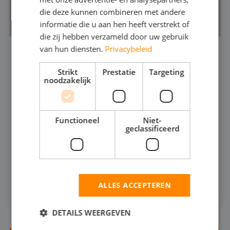
die deze kunnen combineren met andere
informatie die u aan hen heeft verstrekt of
die zij hebben verzameld door uw gebruik
van hun diensten.
Privacybeleid
VUILWATERPOMP 4"
Strikt
Prestatie
Targeting
530.5
noodzakelijk
200
MAX CAPACITEIT:
35
MAX DRUK:
Functioneel
Niet-
geclassificeerd
INFOSHEET (PDF)
HUREN
ALLES ACCEPTEREN
DETAILS WEERGEVEN