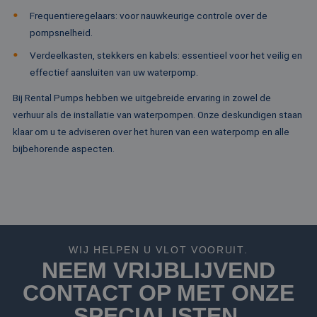
campagne
MSN 1st party co
Corporation
te bereken
Frequentieregelaars: voor nauwkeurige controle over de
die zorgt voor de
.c.bing.com
analyserap
goede werking va
pompsnelheid.
de site.
deze website.
Verdeelkasten, stekkers en kabels: essentieel voor het veilig en
MR
1 week
Dit is een Microso
Microsoft
MSN 1st party co
Corporation
effectief aansluiten van uw waterpomp.
die we gebruiken
.c.clarity.ms
het gebruik van d
website voor inte
Bij Rental Pumps hebben we uitgebreide ervaring in zowel de
analyses te meten
verhuur als de installatie van waterpompen. Onze deskundigen staan
IDE
1 jaar
Deze cookie word
Google LLC
klaar om u te adviseren over het huren van een waterpomp en alle
ingesteld door
.doubleclick.net
Doubleclick en vo
bijbehorende aspecten.
informatie uit ove
hoe de eindgebru
de website gebrui
en over eventuel
advertenties die 
eindgebruiker hee
gezien voordat hi
genoemde websit
bezocht.
WIJ HELPEN U VLOT VOORUIT.
test_cookie
15 minuten
Deze cookie word
Google LLC
NEEM VRIJBLIJVEND
geplaatst door
.doubleclick.net
DoubleClick
CONTACT OP MET ONZE
(eigendom van
Google) om te
bepalen of de
SPECIALISTEN.
browser van de