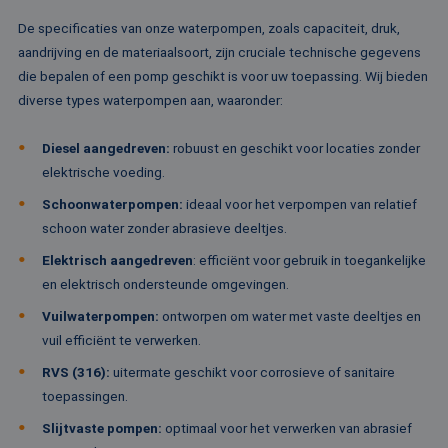
on
co
De specificaties van onze waterpompen, zoals capaciteit, druk,
va
aandrijving en de materiaalsoort, zijn cruciale technische gegevens
Sc
no
die bepalen of een pomp geschikt is voor uw toepassing. Wij bieden
Google Privacy Policy
co
diverse types waterpompen aan, waaronder:
PHPSESSID
Sessie
Co
PHP.net
ge
www.rentalpumps.eu
ap
Diesel aangedreven:
robuust en geschikt voor locaties zonder
ba
taa
elektrische voeding.
id
al
Schoonwaterpompen:
ideaal voor het verpompen van relatief
do
wo
schoon water zonder abrasieve deeltjes.
om
va
Elektrisch aangedreven
:
efficiënt voor gebruik in toegankelijke
ge
te
en elektrisch ondersteunde omgevingen.
He
ge
Vuilwaterpompen:
ontworpen om water met vaste deeltjes en
wi
ge
vuil efficiënt te verwerken.
nu
wo
RVS (316):
uitermate geschikt voor corrosieve of sanitaire
ka
vo
toepassingen.
ee
vo
Slijtvaste pompen:
optimaal voor het verwerken van abrasief
be
ee