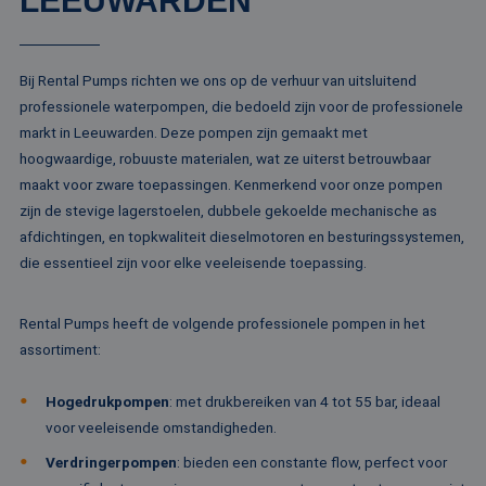
LEEUWARDEN
Aanbieder /
Naam
Vervaldatum
Omschrijving
Domein
Aanbieder /
Naam
Vervaldatum
Omschrijv
Domein
fp_user_id
.rentalpumps.eu
1 jaar 1
Bij Rental Pumps richten we ons op de verhuur van uitsluitend
maand
_ga_3GSTBZP51E
.rentalpumps.eu
1 jaar 1
Deze cooki
Aanbieder /
Naam
Vervaldatum
Omschrijving
professionele waterpompen, die bedoeld zijn voor de professionele
maand
gebruikt d
Domein
Analytics 
markt in Leeuwarden. Deze pompen zijn gemaakt met
sessiestatu
_gcl_au
2 maanden 4
Deze cookie word
Google LLC
behouden
hoogwaardige, robuuste materialen, wat ze uiterst betrouwbaar
weken
ingesteld door
.rentalpumps.eu
Doubleclick en vo
_ga_ZVQQH0XY8C
.rentalpumps.eu
1 jaar 1
Deze cooki
maakt voor zware toepassingen. Kenmerkend voor onze pompen
informatie uit ove
maand
gebruikt d
hoe de eindgebru
zijn de stevige lagerstoelen, dubbele gekoelde mechanische as
Analytics 
de website gebrui
sessiestatu
en over eventuel
afdichtingen, en topkwaliteit dieselmotoren en besturingssystemen,
behouden
advertenties die 
die essentieel zijn voor elke veeleisende toepassing.
eindgebruiker hee
_clck
.rentalpumps.eu
1 jaar
Deze cooki
gezien voordat hi
gebruikt 
genoemde websit
gebruikersi
bezocht.
en betrok
Rental Pumps heeft de volgende professionele pompen in het
de website
MUID
1 jaar 3
Deze cookie word
Microsoft
assortiment:
om de
weken
veel gebruikt doo
Corporation
gebruikers
mijn Microsoft als
.clarity.ms
websitefunc
een unieke
te verbeter
Hogedrukpompen
: met drukbereiken van 4 tot 55 bar, ideaal
gebruikers-ID. He
kan worden inges
voor veeleisende omstandigheden.
_clsk
1 dag
Deze cooki
Microsoft
door ingesloten
geassociee
.rentalpumps.eu
microsoft-scripts.
Microsoft C
Verdringerpompen
: bieden een constante flow, perfect voor
Algemeen wordt
analytics s
aangenomen dat 