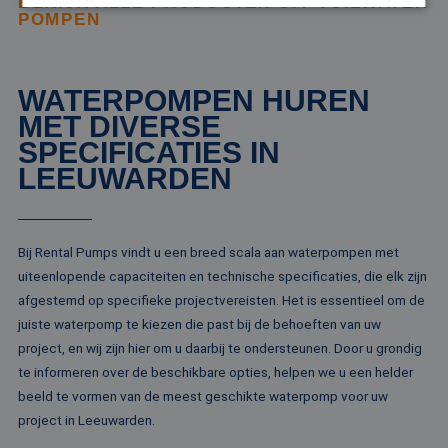
BEKIJK ALLE PRODUCTEN UIT VUILWATER
POMPEN
Strikt noodzakelijk
Prestatie
Targeting
Functioneel
Niet-geclassificeerd
WATERPOMPEN HUREN
Strikt noodzakelijke cookies maken de
MET DIVERSE
kernfunctionaliteiten van de website mogelijk, zoals
SPECIFICATIES IN
gebruikersaanmelding en accountbeheer. De
website kan niet goed worden gebruikt zonder de
LEEUWARDEN
strikt noodzakelijke cookies.
Naam
Aanbieder / Domein
Vervaldatum
Om
li_gc
5 maanden 4
Wo
LinkedIn
weken
om
Corporation
Bij Rental Pumps vindt u een breed scala aan waterpompen met
va
.linkedin.com
uiteenlopende capaciteiten en technische specificaties, die elk zijn
sl
ge
afgestemd op specifieke projectvereisten. Het is essentieel om de
co
es
juiste waterpomp te kiezen die past bij de behoeften van uw
do
project, en wij zijn hier om u daarbij te ondersteunen. Door u grondig
CookieScriptConsent
4 weken 2
De
CookieScript
te informeren over de beschikbare opties, helpen we u een helder
dagen
wo
www.rentalpumps.eu
do
beeld te vormen van de meest geschikte waterpomp voor uw
Sc
om
project in Leeuwarden.
co
va