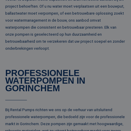
me
project behoeften. Of u nu water moet verplaatsen uit een bouwput,
Di
de
ballastwater moet verpompen, of een betrouwbare oplossing zoekt
ge
te
voor watermanagement in de bouw, ons aanbod omvat
ov
waterpompen die consistent en betrouwbaar presteren. Elk van
va
onze pompen is geselecteerd op hun duurzaamheid en
__cf_bm
29 minuten
De
Cloudflare Inc.
52 seconden
wo
.vimeo.com
betrouwbaarheid om te verzekeren dat uw project soepel en zonder
om
onderbrekingen verloopt.
te
me
Di
de
ge
te
PROFESSIONELE
ov
va
WATERPOMPEN IN
GORINCHEM
Aanbieder /
Naam
Vervaldatum
Omschrijving
Domein
Aanbieder /
Bij Rental Pumps richten we ons op de verhuur van uitsluitend
Naam
Vervaldatum
Omschrijv
Domein
professionele waterpompen, die bedoeld zijn voor de professionele
fp_user_id
.rentalpumps.eu
1 jaar 1
maand
_ga_3GSTBZP51E
.rentalpumps.eu
1 jaar 1
Deze cooki
Aanbieder /
markt in Gorinchem. Deze pompen zijn gemaakt met hoogwaardige,
Naam
Vervaldatum
Omschrijving
maand
gebruikt d
Domein
Analytics 
robuuste materialen, wat ze uiterst betrouwbaar maakt voor zware