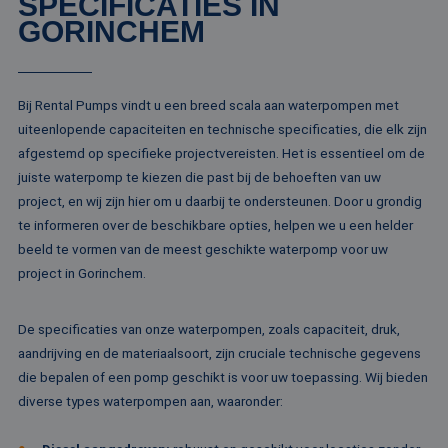
SPECIFICATIES IN
kernfunctionaliteiten van de website mogelijk, zoals
GORINCHEM
gebruikersaanmelding en accountbeheer. De
website kan niet goed worden gebruikt zonder de
strikt noodzakelijke cookies.
Naam
Aanbieder / Domein
Vervaldatum
Om
Bij Rental Pumps vindt u een breed scala aan waterpompen met
li_gc
5 maanden 4
Wo
LinkedIn
uiteenlopende capaciteiten en technische specificaties, die elk zijn
weken
om
Corporation
va
.linkedin.com
afgestemd op specifieke projectvereisten. Het is essentieel om de
sl
juiste waterpomp te kiezen die past bij de behoeften van uw
ge
co
project, en wij zijn hier om u daarbij te ondersteunen. Door u grondig
es
do
te informeren over de beschikbare opties, helpen we u een helder
CookieScriptConsent
4 weken 2
De
beeld te vormen van de meest geschikte waterpomp voor uw
CookieScript
dagen
wo
www.rentalpumps.eu
project in Gorinchem.
do
Sc
om
co
De specificaties van onze waterpompen, zoals capaciteit, druk,
va
on
aandrijving en de materiaalsoort, zijn cruciale technische gegevens
co
va
die bepalen of een pomp geschikt is voor uw toepassing. Wij bieden
Sc
diverse types waterpompen aan, waaronder:
no
Google Privacy Policy
co
PHPSESSID
Sessie
Co
PHP.net