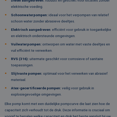
Diesel aangedreven:
robuust en geschikt voor locaties zonder
ge
www.rentalpumps.eu
elektrische voeding.
ap
ba
taa
Schoonwaterpompen:
ideaal voor het verpompen van relatief
id
schoon water zonder abrasieve deeltjes.
al
do
wo
Elektrisch aangedreven
:
efficiënt voor gebruik in toegankelijke
om
en elektrisch ondersteunde omgevingen.
va
ge
te
Vuilwaterpompen:
ontworpen om water met vaste deeltjes en
He
vuil efficiënt te verwerken.
ge
wi
ge
RVS (316):
uitermate geschikt voor corrosieve of sanitaire
nu
toepassingen.
wo
ka
vo
Slijtvaste pompen:
optimaal voor het verwerken van abrasief
ee
materiaal.
vo
be
ee
Atex-gecertificeerde pompen:
veilig voor gebruik in
st
explosiegevoelige omgevingen.
ge
pa
Elke pomp komt met een duidelijke pompcurve die laat zien hoe de
__cf_bm
29 minuten
De
Cloudflare Inc.
51 seconden
wo
.linkedin.com
capaciteit zich verhoudt tot de druk. Deze informatie is cruciaal om
om
vooraf te bepalen welke capaciteit en druk het beste aansluit bij uw
te