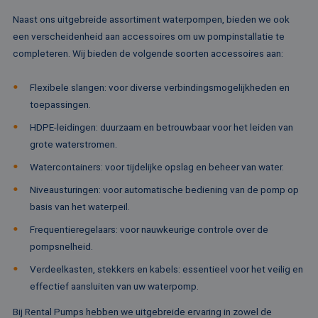
analytisch
MSN 1st party co
Corporation
doeleinden
voor het delen va
.linkedin.com
Naast ons uitgebreide assortiment waterpompen, bieden we ook
de inhoud van de
_ga
1 jaar 1
Deze cook
Google LLC
website via social
een verscheidenheid aan accessoires om uw pompinstallatie te
maand
gekoppeld
.rentalpumps.eu
media.
Google Uni
completeren. Wij bieden de volgende soorten accessoires aan:
Analytics -
MUID
1 jaar
Deze cookie word
Microsoft
belangrijke
veel gebruikt doo
Corporation
van de me
mijn Microsoft als
.bing.com
Flexibele slangen: voor diverse verbindingsmogelijkheden en
algemeen 
een unieke
analyseser
toepassingen.
gebruikers-ID. He
Google. De
kan worden inges
wordt geb
door ingesloten
HDPE-leidingen: duurzaam en betrouwbaar voor het leiden van
unieke geb
microsoft-scripts.
ondersche
grote waterstromen.
Algemeen wordt
een willek
aangenomen dat 
gegeneree
synchroniseert tu
Watercontainers: voor tijdelijke opslag en beheer van water.
toe te wijz
veel verschillende
klant-ID. H
Microsoft-domein
Niveausturingen: voor automatische bediening van de pomp op
opgenomen
waardoor gebruik
paginaver
kunnen worden
basis van het waterpeil.
een site e
gevolgd.
gebruikt 
Frequentieregelaars: voor nauwkeurige controle over de
bezoekers-,
SRM_B
1 jaar
Dit is een Microso
Microsoft
campagne
MSN 1st party co
Corporation
pompsnelheid.
te bereken
die zorgt voor de
.c.bing.com
analyserap
goede werking va
Verdeelkasten, stekkers en kabels: essentieel voor het veilig en
de site.
deze website.
effectief aansluiten van uw waterpomp.
MR
1 week
Dit is een Microso
Microsoft
MSN 1st party co
Corporation
Bij Rental Pumps hebben we uitgebreide ervaring in zowel de
die we gebruiken
.c.clarity.ms