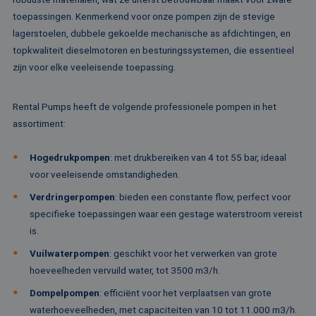
sessiestatu
_gcl_au
2 maanden 4
Deze cookie word
Google LLC
toepassingen. Kenmerkend voor onze pompen zijn de stevige
behouden
weken
ingesteld door
.rentalpumps.eu
Doubleclick en vo
lagerstoelen, dubbele gekoelde mechanische as afdichtingen, en
_ga_ZVQQH0XY8C
.rentalpumps.eu
1 jaar 1
Deze cooki
informatie uit ove
maand
gebruikt d
topkwaliteit dieselmotoren en besturingssystemen, die essentieel
hoe de eindgebru
Analytics 
de website gebrui
zijn voor elke veeleisende toepassing.
sessiestatu
en over eventuel
behouden
advertenties die 
eindgebruiker hee
_clck
.rentalpumps.eu
1 jaar
Deze cooki
gezien voordat hi
Rental Pumps heeft de volgende professionele pompen in het
gebruikt 
genoemde websit
gebruikersi
bezocht.
assortiment:
en betrok
de website
MUID
1 jaar 3
Deze cookie word
Microsoft
om de
weken
veel gebruikt doo
Corporation
Hogedrukpompen
: met drukbereiken van 4 tot 55 bar, ideaal
gebruikers
mijn Microsoft als
.clarity.ms
websitefunc
een unieke
voor veeleisende omstandigheden.
te verbeter
gebruikers-ID. He
kan worden inges
Verdringerpompen
: bieden een constante flow, perfect voor
_clsk
1 dag
Deze cooki
Microsoft
door ingesloten
geassociee
.rentalpumps.eu
microsoft-scripts.
specifieke toepassingen waar een gestage waterstroom vereist
Microsoft C
Algemeen wordt
analytics s
is.
aangenomen dat 
Het wordt 
synchroniseert tu
om informa
veel verschillende
Vuilwaterpompen
: geschikt voor het verwerken van grote
de sessie 
Microsoft-domein
gebruiker 
hoeveelheden vervuild water, tot 3500 m3/h.
waardoor gebruik
en om mee
kunnen worden
paginawee
gevolgd.
Dompelpompen
: efficiënt voor het verplaatsen van grote
combinere
gebruikers
waterhoeveelheden, met capaciteiten van 10 tot 11.000 m3/h.
bcookie
1 jaar
Dit is een Microso
Microsoft