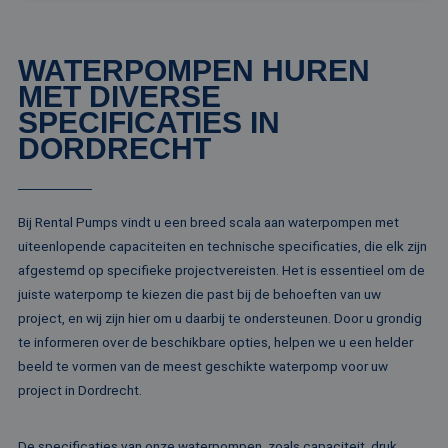
Strikt noodzakelijk
Prestatie
Targeting
Functioneel
Niet-geclassificeerd
WATERPOMPEN HUREN
MET DIVERSE
Strikt noodzakelijke cookies maken de
kernfunctionaliteiten van de website mogelijk, zoals
SPECIFICATIES IN
gebruikersaanmelding en accountbeheer. De
DORDRECHT
website kan niet goed worden gebruikt zonder de
strikt noodzakelijke cookies.
Naam
Aanbieder / Domein
Vervaldatum
Om
li_gc
5 maanden 4
Wo
LinkedIn
Bij Rental Pumps vindt u een breed scala aan waterpompen met
weken
om
Corporation
uiteenlopende capaciteiten en technische specificaties, die elk zijn
va
.linkedin.com
sl
afgestemd op specifieke projectvereisten. Het is essentieel om de
ge
co
juiste waterpomp te kiezen die past bij de behoeften van uw
es
project, en wij zijn hier om u daarbij te ondersteunen. Door u grondig
do
te informeren over de beschikbare opties, helpen we u een helder
CookieScriptConsent
4 weken 2
De
CookieScript
dagen
wo
www.rentalpumps.eu
beeld te vormen van de meest geschikte waterpomp voor uw
do
Sc
project in Dordrecht.
om
co
va
on
De specificaties van onze waterpompen, zoals capaciteit, druk,