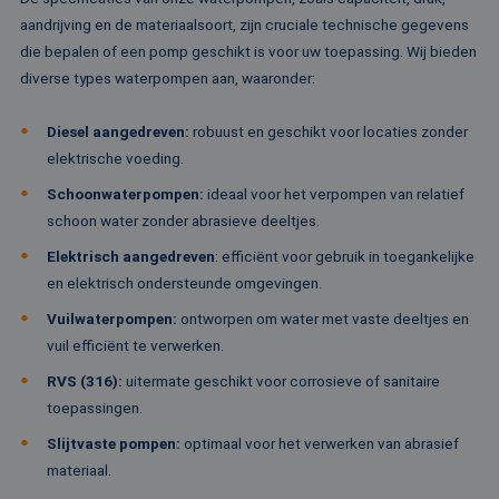
co
aandrijving en de materiaalsoort, zijn cruciale technische gegevens
va
Sc
die bepalen of een pomp geschikt is voor uw toepassing. Wij bieden
no
Google Privacy Policy
co
diverse types waterpompen aan, waaronder:
PHPSESSID
Sessie
Co
PHP.net
ge
www.rentalpumps.eu
Diesel aangedreven:
robuust en geschikt voor locaties zonder
ap
ba
elektrische voeding.
taa
id
Schoonwaterpompen:
ideaal voor het verpompen van relatief
al
do
schoon water zonder abrasieve deeltjes.
wo
om
Elektrisch aangedreven
:
efficiënt voor gebruik in toegankelijke
va
ge
en elektrisch ondersteunde omgevingen.
te
He
Vuilwaterpompen:
ontworpen om water met vaste deeltjes en
ge
wi
vuil efficiënt te verwerken.
ge
nu
RVS (316):
uitermate geschikt voor corrosieve of sanitaire
wo
ka
toepassingen.
vo
ee
Slijtvaste pompen:
optimaal voor het verwerken van abrasief
vo
be
materiaal.
ee
st