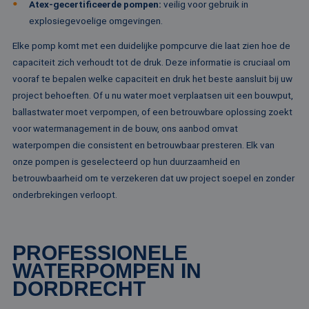
Atex-gecertificeerde pompen:
veilig voor gebruik in
ge
pa
explosiegevoelige omgevingen.
__cf_bm
29 minuten
De
Cloudflare Inc.
Elke pomp komt met een duidelijke pompcurve die laat zien hoe de
51 seconden
wo
.linkedin.com
om
capaciteit zich verhoudt tot de druk. Deze informatie is cruciaal om
te
me
vooraf te bepalen welke capaciteit en druk het beste aansluit bij uw
Di
project behoeften. Of u nu water moet verplaatsen uit een bouwput,
de
ge
ballastwater moet verpompen, of een betrouwbare oplossing zoekt
te
ov
voor watermanagement in de bouw, ons aanbod omvat
va
waterpompen die consistent en betrouwbaar presteren. Elk van
__cf_bm
29 minuten
De
Cloudflare Inc.
onze pompen is geselecteerd op hun duurzaamheid en
52 seconden
wo
.vimeo.com
om
betrouwbaarheid om te verzekeren dat uw project soepel en zonder
te
me
onderbrekingen verloopt.
Di
de
ge
te
ov
PROFESSIONELE
va
WATERPOMPEN IN
DORDRECHT