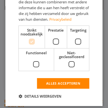
die deze kunnen combineren met andere
informatie die u aan hen heeft verstrekt of
die zij hebben verzameld door uw gebruik
van hun diensten.
Privacybeleid
VUILWATERPOMP 4"
530.5
Strikt
Prestatie
Targeting
noodzakelijk
200
MAX CAPACITEIT:
35
MAX DRUK:
Functioneel
Niet-
geclassificeerd
INFOSHEET (PDF)
HUREN
ALLES ACCEPTEREN
DETAILS WEERGEVEN
BEKIJK ALLE PRODUCTEN UIT VUILWATER
POMPEN