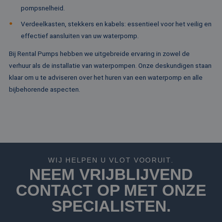
te bereken
die zorgt voor de
.c.bing.com
pompsnelheid.
analyserap
goede werking va
de site.
deze website.
Verdeelkasten, stekkers en kabels: essentieel voor het veilig en
MR
1 week
Dit is een Microso
Microsoft
effectief aansluiten van uw waterpomp.
MSN 1st party co
Corporation
die we gebruiken
.c.clarity.ms
Bij Rental Pumps hebben we uitgebreide ervaring in zowel de
het gebruik van d
website voor inte
verhuur als de installatie van waterpompen. Onze deskundigen staan
analyses te meten
klaar om u te adviseren over het huren van een waterpomp en alle
IDE
1 jaar
Deze cookie word
Google LLC
ingesteld door
bijbehorende aspecten.
.doubleclick.net
Doubleclick en vo
informatie uit ove
hoe de eindgebru
de website gebrui
en over eventuel
advertenties die 
eindgebruiker hee
gezien voordat hi
genoemde websit
bezocht.
WIJ HELPEN U VLOT VOORUIT.
NEEM VRIJBLIJVEND
test_cookie
15 minuten
Deze cookie word
Google LLC
geplaatst door
.doubleclick.net
CONTACT OP MET ONZE
DoubleClick
(eigendom van
Google) om te
SPECIALISTEN.
bepalen of de
browser van de
websitebezoeker