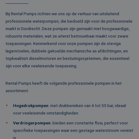
Aanbieder /
Naam
Vervaldatum
Omschrijving
Domein
Aanbieder /
Naam
Vervaldatum
Omschrijv
Domein
Bij Rental Pumps richten we ons op de verhuur van uitsluitend
fp_user_id
.rentalpumps.eu
1 jaar 1
maand
professionele waterpompen, die bedoeld zijn voor de professionele
_ga_3GSTBZP51E
.rentalpumps.eu
1 jaar 1
Deze cooki
Aanbieder /
Naam
Vervaldatum
Omschrijving
maand
gebruikt d
Domein
markt in Dordrecht. Deze pompen zijn gemaakt met hoogwaardige,
Analytics 
sessiestatu
robuuste materialen, wat ze uiterst betrouwbaar maakt voor zware
_gcl_au
2 maanden 4
Deze cookie word
Google LLC
behouden
weken
ingesteld door
.rentalpumps.eu
toepassingen. Kenmerkend voor onze pompen zijn de stevige
Doubleclick en vo
_ga_ZVQQH0XY8C
.rentalpumps.eu
1 jaar 1
Deze cooki
informatie uit ove
lagerstoelen, dubbele gekoelde mechanische as afdichtingen, en
maand
gebruikt d
hoe de eindgebru
Analytics 
de website gebrui
topkwaliteit dieselmotoren en besturingssystemen, die essentieel
sessiestatu
en over eventuel
behouden
zijn voor elke veeleisende toepassing.
advertenties die 
eindgebruiker hee
_clck
.rentalpumps.eu
1 jaar
Deze cooki
gezien voordat hi
gebruikt 
genoemde websit
gebruikersi
Rental Pumps heeft de volgende professionele pompen in het
bezocht.
en betrok
assortiment:
de website
MUID
1 jaar 3
Deze cookie word
Microsoft
om de
weken
veel gebruikt doo
Corporation
gebruikers
mijn Microsoft als
.clarity.ms
websitefunc
Hogedrukpompen
: met drukbereiken van 4 tot 55 bar, ideaal
een unieke
te verbeter
gebruikers-ID. He
voor veeleisende omstandigheden.
kan worden inges
_clsk
1 dag
Deze cooki
Microsoft
door ingesloten
geassociee
.rentalpumps.eu
Verdringerpompen
: bieden een constante flow, perfect voor
microsoft-scripts.
Microsoft C
Algemeen wordt
specifieke toepassingen waar een gestage waterstroom vereist
analytics s
aangenomen dat 
Het wordt 
synchroniseert tu
is.