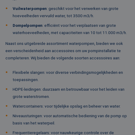
om informa
veel verschillende
de sessie 
Microsoft-domein
Vuilwaterpompen
: geschikt voor het verwerken van grote
gebruiker 
waardoor gebruik
en om mee
kunnen worden
hoeveelheden vervuild water, tot 3500 m3/h.
paginawee
gevolgd.
combinere
Dompelpompen
: efficiënt voor het verplaatsen van grote
gebruikers
bcookie
1 jaar
Dit is een Microso
Microsoft
analytisch
MSN 1st party co
Corporation
waterhoeveelheden, met capaciteiten van 10 tot 11.000 m3/h.
doeleinden
voor het delen va
.linkedin.com
de inhoud van de
_ga
1 jaar 1
Deze cook
Naast ons uitgebreide assortiment waterpompen, bieden we ook
Google LLC
website via social
maand
gekoppeld
.rentalpumps.eu
media.
een verscheidenheid aan accessoires om uw pompinstallatie te
Google Uni
Analytics -
MUID
1 jaar
Deze cookie word
Microsoft
completeren. Wij bieden de volgende soorten accessoires aan:
belangrijke
veel gebruikt doo
Corporation
van de me
mijn Microsoft als
.bing.com
algemeen 
een unieke
Flexibele slangen: voor diverse verbindingsmogelijkheden en
analyseser
gebruikers-ID. He
Google. De
kan worden inges
toepassingen.
wordt geb
door ingesloten
unieke geb
microsoft-scripts.
HDPE-leidingen: duurzaam en betrouwbaar voor het leiden van
ondersche
Algemeen wordt
een willek
aangenomen dat 
grote waterstromen.
gegeneree
synchroniseert tu
toe te wijz
veel verschillende
Watercontainers: voor tijdelijke opslag en beheer van water.
klant-ID. H
Microsoft-domein
opgenomen
waardoor gebruik
paginaver
Niveausturingen: voor automatische bediening van de pomp op
kunnen worden
een site e
gevolgd.
basis van het waterpeil.
gebruikt 
bezoekers-,
SRM_B
1 jaar
Dit is een Microso
Microsoft
campagne
Frequentieregelaars: voor nauwkeurige controle over de
MSN 1st party co
Corporation