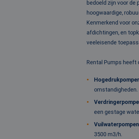
bedoeld zijn voor de
_clck
MUID
Micr
Corp
hoogwaardige, robuu
.clar
_clsk
Kenmerkend voor onz
bcookie
Micr
afdichtingen, en top
Corp
.link
veeleisende toepass
_ga
MUID
Micr
Corp
.bin
Rental Pumps heeft 
SRM_B
Micr
Hogedrukpompe
Corp
.c.bi
omstandigheden.
MR
Micr
Corp
Verdringerpomp
.c.cla
een gestage water
IDE
Goog
.doub
Vuilwaterpompe
3500 m3/h.
test_cookie
Goog
.doub