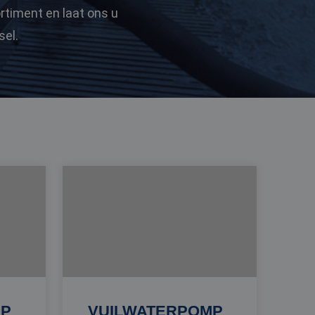
rtiment en laat ons u
sel.
MP
VUILWATERPOMP