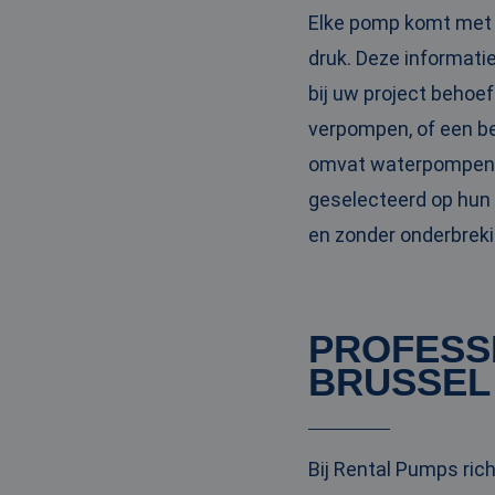
Elke pomp komt met e
PHPSESSID
druk. Deze informatie
bij uw project behoe
verpompen, of een b
__cf_bm
omvat waterpompen d
geselecteerd op hun
en zonder onderbreki
__cf_bm
PROFESS
Naam
BRUSSEL
Naam
fp_user_id
Aanbi
Naam
Dome
_ga_3GSTBZP51E
_gcl_au
Goog
.ren
_ga_ZVQQH0XY8C
Bij Rental Pumps ric