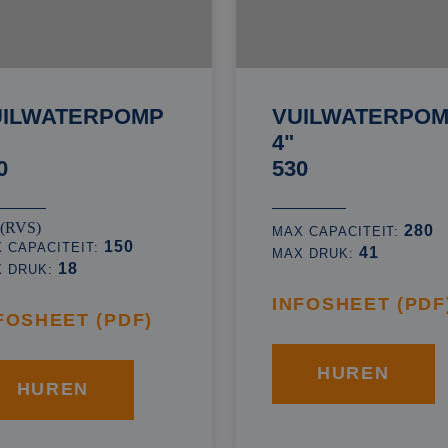
UILWATERPOMP
VUILWATERPO
4"
0
530
 (RVS)
280
MAX CAPACITEIT:
150
 CAPACITEIT:
41
MAX DRUK:
18
X DRUK:
INFOSHEET (PDF
FOSHEET (PDF)
HUREN
HUREN