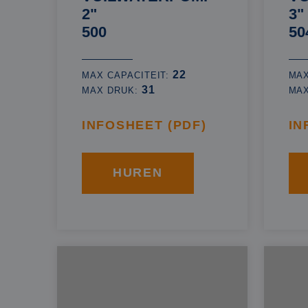
2"
3"
500
50
22
MAX CAPACITEIT:
MAX
31
MAX DRUK:
MA
INFOSHEET (PDF)
IN
HUREN