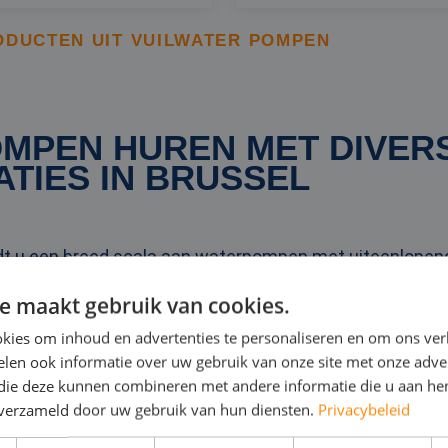
ODUCTEN UIT VUILWATER POMPEN
MPEN HUREN MET DIVER
ATIES IN BRUSSEL
ndt u een breed scala aan waterpompen met uiteenlopen
ies, die elk zijn afgestemd op specifieke projectvereist
e maakt gebruik van cookies.
p te kiezen die past bij de behoeften van uw project, en
kies om inhoud en advertenties te personaliseren en om ons ver
nen. Door u grondig te informeren over de beschikbare op
len ook informatie over uw gebruik van onze site met onze adver
vormen van de meest geschikte waterpomp voor uw proje
 die deze kunnen combineren met andere informatie die u aan hen
n verzameld door uw gebruik van hun diensten.
Privacybeleid