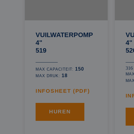
VUILWATERPOMP
V
4"
4"
519
52
316
150
MAX CAPACITEIT:
MAX
18
MAX DRUK:
MA
INFOSHEET (PDF)
IN
HUREN