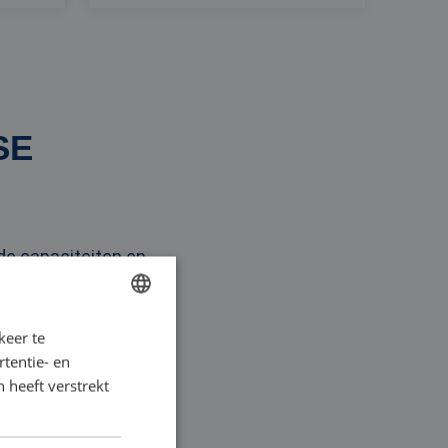
SE
de capaciteiten en
en. Het is essentieel
 wij zijn hier om u
keer te
DUTCH
ties, helpen we u
tentie- en
FRENCH
ct in Brussel.
 heeft verstrekt
GERMAN
ENGLISH