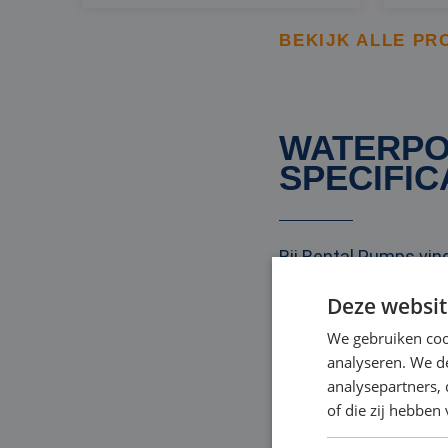
BEKIJK ALLE PR
WATERPO
SPECIFIC
Bij Rental Pumps vi
technische specificat
Deze websit
om de juiste waterpom
We gebruiken coo
daarbij te ondersteu
analyseren. We de
een helder beeld te 
analysepartners,
of die zij hebbe