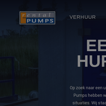
VERHUUR
E
HU
Op zoek naar een u
Pumps hebben we 
situaties. Wij st