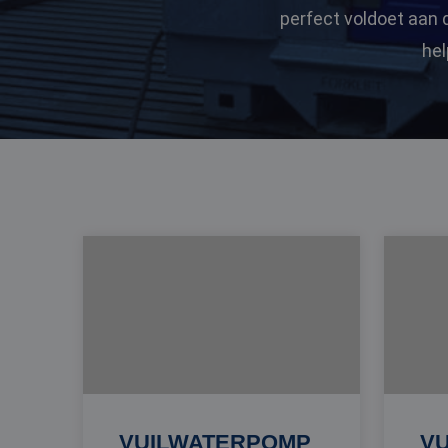
perfect voldoet aan 
hel
VUILWATERPOMP
V