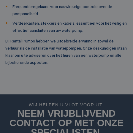
campagne
MSN 1st party co
Corporation
te bereken
Frequentieregelaars: voor nauwkeurige controle over de
die zorgt voor de
.c.bing.com
analyserap
goede werking va
pompsnelheid.
de site.
deze website.
Verdeelkasten, stekkers en kabels: essentieel voor het veilig en
MR
1 week
Dit is een Microso
Microsoft
MSN 1st party co
Corporation
effectief aansluiten van uw waterpomp.
die we gebruiken
.c.clarity.ms
het gebruik van d
website voor inte
Bij Rental Pumps hebben we uitgebreide ervaring in zowel de
analyses te meten
verhuur als de installatie van waterpompen. Onze deskundigen staan
IDE
1 jaar
Deze cookie word
Google LLC
klaar om u te adviseren over het huren van een waterpomp en alle
ingesteld door
.doubleclick.net
Doubleclick en vo
bijbehorende aspecten.
informatie uit ove
hoe de eindgebru
de website gebrui
en over eventuel
advertenties die 
eindgebruiker hee
gezien voordat hi
genoemde websit
bezocht.
WIJ HELPEN U VLOT VOORUIT.
test_cookie
15 minuten
Deze cookie word
Google LLC
NEEM VRIJBLIJVEND
geplaatst door
.doubleclick.net
DoubleClick
CONTACT OP MET ONZE
(eigendom van
Google) om te
bepalen of de
SPECIALISTEN.
browser van de