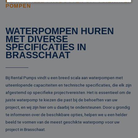
BEKIJK ALLE PRODUCTEN UIT VUILWATER
POMPEN
Strikt noodzakelijk
Prestatie
Targeting
Functioneel
Niet-geclassificeerd
WATERPOMPEN HUREN
Strikt noodzakelijke cookies maken de
MET DIVERSE
kernfunctionaliteiten van de website mogelijk, zoals
SPECIFICATIES IN
gebruikersaanmelding en accountbeheer. De
website kan niet goed worden gebruikt zonder de
BRASSCHAAT
strikt noodzakelijke cookies.
Naam
Aanbieder / Domein
Vervaldatum
Om
li_gc
5 maanden 4
Wo
LinkedIn
weken
om
Corporation
Bij Rental Pumps vindt u een breed scala aan waterpompen met
va
.linkedin.com
uiteenlopende capaciteiten en technische specificaties, die elk zijn
sl
ge
afgestemd op specifieke projectvereisten. Het is essentieel om de
co
es
juiste waterpomp te kiezen die past bij de behoeften van uw
do
project, en wij zijn hier om u daarbij te ondersteunen. Door u grondig
CookieScriptConsent
4 weken 2
De
CookieScript
te informeren over de beschikbare opties, helpen we u een helder
dagen
wo
www.rentalpumps.eu
do
beeld te vormen van de meest geschikte waterpomp voor uw
Sc
om
project in Brasschaat.
co
va