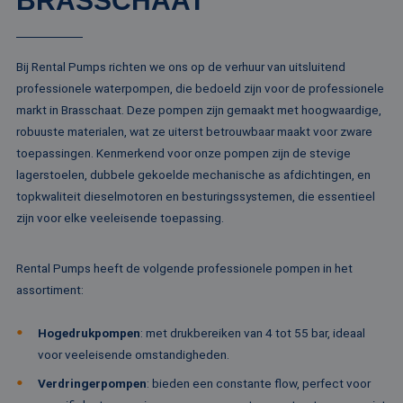
BRASSCHAAT
Aanbieder /
Naam
Vervaldatum
Omschrijving
Domein
Aanbieder /
Naam
Vervaldatum
Omschrijv
Domein
fp_user_id
.rentalpumps.eu
1 jaar 1
Bij Rental Pumps richten we ons op de verhuur van uitsluitend
maand
_ga_3GSTBZP51E
.rentalpumps.eu
1 jaar 1
Deze cooki
Aanbieder /
Naam
Vervaldatum
Omschrijving
professionele waterpompen, die bedoeld zijn voor de professionele
maand
gebruikt d
Domein
Analytics 
markt in Brasschaat. Deze pompen zijn gemaakt met hoogwaardige,
sessiestatu
_gcl_au
2 maanden 4
Deze cookie word
Google LLC
behouden
robuuste materialen, wat ze uiterst betrouwbaar maakt voor zware
weken
ingesteld door
.rentalpumps.eu
Doubleclick en vo
_ga_ZVQQH0XY8C
.rentalpumps.eu
1 jaar 1
Deze cooki
toepassingen. Kenmerkend voor onze pompen zijn de stevige
informatie uit ove
maand
gebruikt d
hoe de eindgebru
lagerstoelen, dubbele gekoelde mechanische as afdichtingen, en
Analytics 
de website gebrui
sessiestatu
en over eventuel
topkwaliteit dieselmotoren en besturingssystemen, die essentieel
behouden
advertenties die 
zijn voor elke veeleisende toepassing.
eindgebruiker hee
_clck
.rentalpumps.eu
1 jaar
Deze cooki
gezien voordat hi
gebruikt 
genoemde websit
gebruikersi
bezocht.
en betrok
Rental Pumps heeft de volgende professionele pompen in het
de website
MUID
1 jaar 3
Deze cookie word
Microsoft
assortiment:
om de
weken
veel gebruikt doo
Corporation
gebruikers
mijn Microsoft als
.clarity.ms
websitefunc
een unieke
te verbeter
Hogedrukpompen
: met drukbereiken van 4 tot 55 bar, ideaal
gebruikers-ID. He
kan worden inges
voor veeleisende omstandigheden.
_clsk
1 dag
Deze cooki
Microsoft
door ingesloten
geassociee
.rentalpumps.eu
microsoft-scripts.
Microsoft C
Verdringerpompen
: bieden een constante flow, perfect voor
Algemeen wordt
analytics s
aangenomen dat 