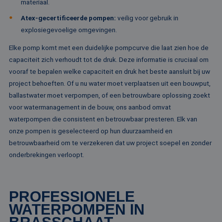
materiaal.
st
ge
Atex-gecertificeerde pompen:
veilig voor gebruik in
pa
explosiegevoelige omgevingen.
__cf_bm
29 minuten
De
Cloudflare Inc.
51 seconden
wo
.linkedin.com
Elke pomp komt met een duidelijke pompcurve die laat zien hoe de
om
te
capaciteit zich verhoudt tot de druk. Deze informatie is cruciaal om
me
Di
vooraf te bepalen welke capaciteit en druk het beste aansluit bij uw
de
project behoeften. Of u nu water moet verplaatsen uit een bouwput,
ge
te
ballastwater moet verpompen, of een betrouwbare oplossing zoekt
ov
va
voor watermanagement in de bouw, ons aanbod omvat
__cf_bm
29 minuten
De
waterpompen die consistent en betrouwbaar presteren. Elk van
Cloudflare Inc.
52 seconden
wo
.vimeo.com
onze pompen is geselecteerd op hun duurzaamheid en
om
te
betrouwbaarheid om te verzekeren dat uw project soepel en zonder
me
Di
onderbrekingen verloopt.
de
ge
te
ov
va
PROFESSIONELE
WATERPOMPEN IN