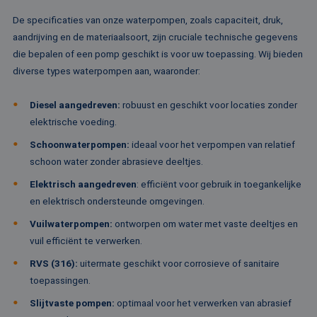
on
co
De specificaties van onze waterpompen, zoals capaciteit, druk,
va
aandrijving en de materiaalsoort, zijn cruciale technische gegevens
Sc
no
die bepalen of een pomp geschikt is voor uw toepassing. Wij bieden
Google Privacy Policy
co
diverse types waterpompen aan, waaronder:
PHPSESSID
Sessie
Co
PHP.net
ge
www.rentalpumps.eu
ap
Diesel aangedreven:
robuust en geschikt voor locaties zonder
ba
taa
elektrische voeding.
id
al
Schoonwaterpompen:
ideaal voor het verpompen van relatief
do
wo
schoon water zonder abrasieve deeltjes.
om
va
Elektrisch aangedreven
:
efficiënt voor gebruik in toegankelijke
ge
te
en elektrisch ondersteunde omgevingen.
He
ge
Vuilwaterpompen:
ontworpen om water met vaste deeltjes en
wi
ge
vuil efficiënt te verwerken.
nu
wo
RVS (316):
uitermate geschikt voor corrosieve of sanitaire
ka
vo
toepassingen.
ee
vo
Slijtvaste pompen:
optimaal voor het verwerken van abrasief
be
ee