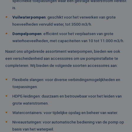
specifieke toepassingen waar een gestage waterstroom vereist
Het wordt 
synchroniseert tu
om informa
veel verschillende
is.
de sessie 
Microsoft-domein
gebruiker 
waardoor gebruik
Vuilwaterpompen
: geschikt voor het verwerken van grote
en om mee
kunnen worden
paginawee
gevolgd.
hoeveelheden vervuild water, tot 3500 m3/h.
combinere
gebruikers
bcookie
1 jaar
Dit is een Microso
Microsoft
Dompelpompen
: efficiënt voor het verplaatsen van grote
analytisch
MSN 1st party co
Corporation
doeleinden
voor het delen va
.linkedin.com
waterhoeveelheden, met capaciteiten van 10 tot 11.000 m3/h.
de inhoud van de
_ga
1 jaar 1
Deze cook
Google LLC
website via social
maand
gekoppeld
.rentalpumps.eu
Naast ons uitgebreide assortiment waterpompen, bieden we ook
media.
Google Uni
een verscheidenheid aan accessoires om uw pompinstallatie te
Analytics -
MUID
1 jaar
Deze cookie word
Microsoft
belangrijke
veel gebruikt doo
Corporation
completeren. Wij bieden de volgende soorten accessoires aan:
van de me
mijn Microsoft als
.bing.com
algemeen 
een unieke
analyseser
gebruikers-ID. He
Flexibele slangen: voor diverse verbindingsmogelijkheden en
Google. De
kan worden inges
wordt geb
door ingesloten
toepassingen.
unieke geb
microsoft-scripts.
ondersche
Algemeen wordt
HDPE-leidingen: duurzaam en betrouwbaar voor het leiden van
een willek
aangenomen dat 
gegeneree
synchroniseert tu
grote waterstromen.
toe te wijz
veel verschillende
klant-ID. H
Microsoft-domein
Watercontainers: voor tijdelijke opslag en beheer van water.
opgenomen
waardoor gebruik
paginaver
kunnen worden
een site e
Niveausturingen: voor automatische bediening van de pomp op
gevolgd.
gebruikt 
basis van het waterpeil.
bezoekers-,
SRM_B
1 jaar
Dit is een Microso
Microsoft