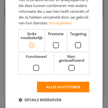
die deze kunnen combineren met andere
informatie die u aan hen heeft verstrekt of
die zij hebben verzameld door uw gebruik
van hun diensten.
Privacybeleid
VUILWATERPOMP 4"
Strikt
Prestatie
Targeting
530.5
noodzakelijk
200
MAX CAPACITEIT:
35
MAX DRUK:
Functioneel
Niet-
geclassificeerd
INFOSHEET (PDF)
HUREN
ALLES ACCEPTEREN
DETAILS WEERGEVEN