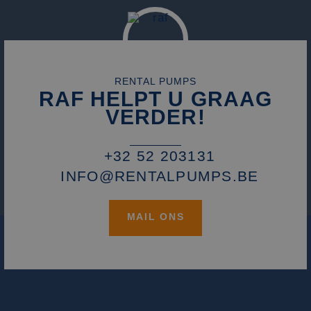
die we gebruiken
het gebruik van d
website voor inte
analyses te meten
_fbp
2 maanden 4
Gebruikt door
Meta Platform
weken
Facebook om een
Inc.
reeks
.rentalpumps.eu
advertentieprodu
RENTAL PUMPS
te leveren, zoals
RAF HELPT U GRAAG
realtime bieden v
externe adverteer
VERDER!
+32 52 203131
INFO@RENTALPUMPS.BE
MAIL ONS