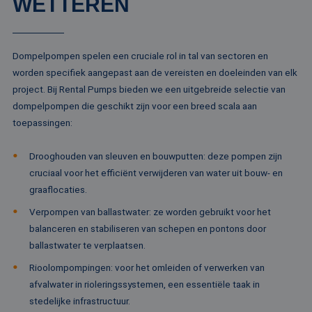
WETTEREN
me
Di
de
ge
te
ov
Dompelpompen spelen een cruciale rol in tal van sectoren en
va
worden specifiek aangepast aan de vereisten en doeleinden van elk
__cf_bm
29 minuten
De
Cloudflare Inc.
project. Bij Rental Pumps bieden we een uitgebreide selectie van
52 seconden
wo
.vimeo.com
om
dompelpompen die geschikt zijn voor een breed scala aan
te
me
toepassingen:
Di
de
ge
Drooghouden van sleuven en bouwputten: deze pompen zijn
te
ov
cruciaal voor het efficiënt verwijderen van water uit bouw- en
va
graaflocaties.
Verpompen van ballastwater: ze worden gebruikt voor het
balanceren en stabiliseren van schepen en pontons door
Aanbieder /
ballastwater te verplaatsen.
Naam
Vervaldatum
Omschrijving
Domein
Aanbieder /
Naam
Vervaldatum
Omschrijv
Domein
Rioolompompingen: voor het omleiden of verwerken van
fp_user_id
.rentalpumps.eu
1 jaar 1
afvalwater in rioleringssystemen, een essentiële taak in
maand
_ga_3GSTBZP51E
.rentalpumps.eu
1 jaar 1
Deze cooki
Aanbieder /
Naam
Vervaldatum
Omschrijving
maand
gebruikt d
Domein
stedelijke infrastructuur.
Analytics 