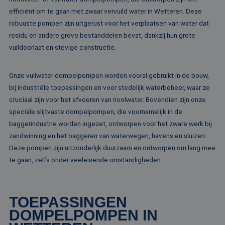
ge
www.rentalpumps.eu
ap
efficiënt om te gaan met zwaar vervuild water in Wetteren. Deze
ba
taa
robuuste pompen zijn uitgerust voor het verplaatsen van water dat
id
residu en andere grove bestanddelen bevat, dankzij hun grote
al
do
vuildoorlaat en stevige constructie.
wo
om
va
ge
Onze vuilwater dompelpompen worden vooral gebruikt in de bouw,
te
He
bij industriële toepassingen en voor stedelijk waterbeheer, waar ze
ge
cruciaal zijn voor het afvoeren van rioolwater. Bovendien zijn onze
wi
ge
speciale slijtvaste dompelpompen, die voornamelijk in de
nu
wo
baggerindustrie worden ingezet, ontworpen voor het zware werk bij
ka
vo
zandwinning en het baggeren van waterwegen, havens en sluizen.
ee
Deze pompen zijn uitzonderlijk duurzaam en ontworpen om lang mee
vo
be
te gaan, zelfs onder veeleisende omstandigheden.
ee
st
ge
pa
TOEPASSINGEN
__cf_bm
29 minuten
De
Cloudflare Inc.
51 seconden
wo
.linkedin.com
DOMPELPOMPEN IN
om
te