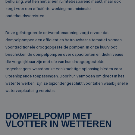
Corporation
behuizing, wat hen niet alleen ruimtebesparend maakt, maar ook
doeleinden
voor het delen va
.linkedin.com
de inhoud van de
zorgt voor een efficiënte werking met minimale
_ga
1 jaar 1
Deze cook
Google LLC
website via social
maand
gekoppeld
.rentalpumps.eu
onderhoudsvereisten.
media.
Google Uni
Analytics -
MUID
1 jaar
Deze cookie word
Microsoft
belangrijke
veel gebruikt doo
Corporation
van de me
Deze geïntegreerde ontwerpbenadering zorgt ervoor dat
mijn Microsoft als
.bing.com
algemeen 
een unieke
dompelpompen een efficiënt en betrouwbaar alternatief vormen
analyseser
gebruikers-ID. He
Google. De
kan worden inges
voor traditionele droogopgestelde pompen. In onze huurvloot
wordt geb
door ingesloten
unieke geb
beschikken de dompelpompen over capaciteiten en drukniveaus
microsoft-scripts.
ondersche
Algemeen wordt
die vergelijkbaar zijn met die van hun droogopgestelde
een willek
aangenomen dat 
gegeneree
synchroniseert tu
tegenhangers, waardoor ze een krachtige oplossing bieden voor
toe te wijz
veel verschillende
klant-ID. H
Microsoft-domein
uiteenlopende toepassingen. Door hun vermogen om direct in het
opgenomen
waardoor gebruik
paginaver
water te werken, zijn ze bijzonder geschikt voor taken waarbij snelle
kunnen worden
een site e
gevolgd.
waterverplaatsing vereist is.
gebruikt 
bezoekers-,
SRM_B
1 jaar
Dit is een Microso
Microsoft
campagne
MSN 1st party co
Corporation
te bereken
die zorgt voor de
.c.bing.com
analyserap
goede werking va
de site.
DOMPELPOMP MET
deze website.
VLOTTER IN WETTEREN
MR
1 week
Dit is een Microso
Microsoft
MSN 1st party co
Corporation
die we gebruiken
.c.clarity.ms