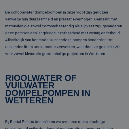
kernfunctionaliteiten van de website mogelijk, zoals
gebruikersaanmelding en accountbeheer. De
website kan niet goed worden gebruikt zonder de
De schoonwater dompelpompen in onze vloot zijn gekozen
strikt noodzakelijke cookies.
vanwege hun duurzaamheid en prestatievermogen. Gemaakt met
Naam
Aanbieder / Domein
Vervaldatum
Om
materialen die zowel corrosiebestendig als slijtvast zijn, garanderen
li_gc
5 maanden 4
Wo
deze pompen een langdurige inzetbaarheid met weinig onderhoud.
LinkedIn
weken
om
Corporation
Afhankelijk van het model kunnendeze pompen honderden tot
va
.linkedin.com
sl
duizenden liters per seconde verwerken, waardoor ze geschikt zijn
ge
co
voor zowel kleine als grootschalige projecten in Wetteren.
es
do
CookieScriptConsent
4 weken 2
De
CookieScript
dagen
wo
www.rentalpumps.eu
RIOOLWATER OF
do
Sc
VUILWATER
om
co
DOMPELPOMPEN IN
va
on
WETTEREN
co
va
Sc
no
Google Privacy Policy
co
Bij Rental Pumps beschikken we over een reeks krachtige
PHPSESSID
Sessie
Co
PHP.net
rioolwater- of vuilwater dompelpompen, die ontworpen zijn om