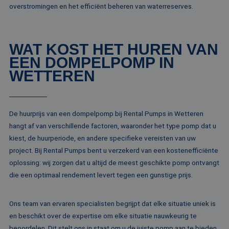
analyses te meten
overstromingen en het efficiënt beheren van waterreserves.
ANONCHK
10 minuten
Deze cookie
Microsoft
verzamelt informa
Corporation
over hoe de
.c.clarity.ms
eindgebruiker de
WAT KOST HET HUREN VAN
website gebruikt 
over eventuele
EEN DOMPELPOMP IN
advertenties die 
eindgebruiker
WETTEREN
mogelijk heeft ge
voordat hij de
genoemde websit
bezocht.
lidc
1 dag
Dit is een Microso
Microsoft
De huurprijs van een dompelpomp bij Rental Pumps in Wetteren
MSN 1st party co
Corporation
die zorgt voor de
hangt af van verschillende factoren, waaronder het type pomp dat u
.linkedin.com
goede werking va
kiest, de huurperiode, en andere specifieke vereisten van uw
deze website.
project. Bij Rental Pumps bent u verzekerd van een kostenefficiënte
SM
.c.clarity.ms
Sessie
Dit is een Microso
MSN 1st party co
oplossing: wij zorgen dat u altijd de meest geschikte pomp ontvangt
die we gebruiken
die een optimaal rendement levert tegen een gunstige prijs.
het gebruik van d
website voor inte
analyses te meten
Ons team van ervaren specialisten begrijpt dat elke situatie uniek is
_fbp
2 maanden 4
Gebruikt door
Meta Platform
weken
Facebook om een
Inc.
en beschikt over de expertise om elke situatie nauwkeurig te
reeks
.rentalpumps.eu
advertentieprodu
beoordelen. Dit stelt ons in staat om u de juiste pomp aan te bieden