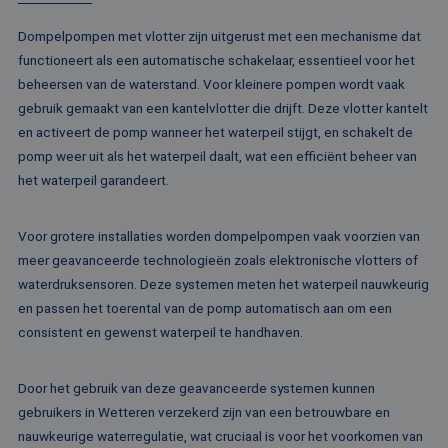
het gebruik van d
website voor inte
analyses te meten
Dompelpompen met vlotter zijn uitgerust met een mechanisme dat
IDE
1 jaar
Deze cookie word
Google LLC
functioneert als een automatische schakelaar, essentieel voor het
ingesteld door
.doubleclick.net
beheersen van de waterstand. Voor kleinere pompen wordt vaak
Doubleclick en vo
informatie uit ove
gebruik gemaakt van een kantelvlotter die drijft. Deze vlotter kantelt
hoe de eindgebru
de website gebrui
en activeert de pomp wanneer het waterpeil stijgt, en schakelt de
en over eventuel
pomp weer uit als het waterpeil daalt, wat een efficiënt beheer van
advertenties die 
eindgebruiker hee
het waterpeil garandeert.
gezien voordat hi
genoemde websit
bezocht.
Voor grotere installaties worden dompelpompen vaak voorzien van
test_cookie
15 minuten
Deze cookie word
Google LLC
geplaatst door
.doubleclick.net
meer geavanceerde technologieën zoals elektronische vlotters of
DoubleClick
(eigendom van
waterdruksensoren. Deze systemen meten het waterpeil nauwkeurig
Google) om te
en passen het toerental van de pomp automatisch aan om een
bepalen of de
browser van de
consistent en gewenst waterpeil te handhaven.
websitebezoeker
cookies onderste
MR
1 week
Dit is een Microso
Microsoft
Door het gebruik van deze geavanceerde systemen kunnen
MSN 1st party co
Corporation
die we gebruiken
gebruikers in Wetteren verzekerd zijn van een betrouwbare en
.c.bing.com
het gebruik van d
nauwkeurige waterregulatie, wat cruciaal is voor het voorkomen van
website voor inte