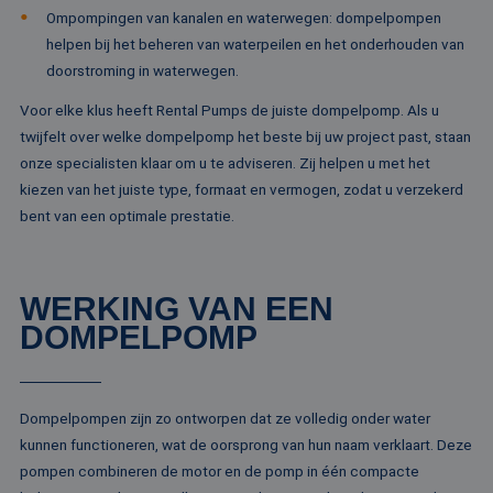
sessiestatu
_gcl_au
2 maanden 4
Deze cookie word
Google LLC
Ompompingen van kanalen en waterwegen: dompelpompen
behouden
weken
ingesteld door
.rentalpumps.eu
Doubleclick en vo
helpen bij het beheren van waterpeilen en het onderhouden van
_ga_ZVQQH0XY8C
.rentalpumps.eu
1 jaar 1
Deze cooki
informatie uit ove
maand
gebruikt d
doorstroming in waterwegen.
hoe de eindgebru
Analytics 
de website gebrui
sessiestatu
en over eventuel
Voor elke klus heeft Rental Pumps de juiste dompelpomp. Als u
behouden
advertenties die 
eindgebruiker hee
twijfelt over welke dompelpomp het beste bij uw project past, staan
_clck
.rentalpumps.eu
1 jaar
Deze cooki
gezien voordat hi
gebruikt 
onze specialisten klaar om u te adviseren. Zij helpen u met het
genoemde websit
gebruikersi
bezocht.
kiezen van het juiste type, formaat en vermogen, zodat u verzekerd
en betrok
de website
MUID
1 jaar 3
Deze cookie word
Microsoft
bent van een optimale prestatie.
om de
weken
veel gebruikt doo
Corporation
gebruikers
mijn Microsoft als
.clarity.ms
websitefunc
een unieke
te verbeter
gebruikers-ID. He
kan worden inges
WERKING VAN EEN
_clsk
1 dag
Deze cooki
Microsoft
door ingesloten
geassociee
.rentalpumps.eu
microsoft-scripts.
DOMPELPOMP
Microsoft C
Algemeen wordt
analytics s
aangenomen dat 
Het wordt 
synchroniseert tu
om informa
veel verschillende
de sessie 
Microsoft-domein
gebruiker 
waardoor gebruik
Dompelpompen zijn zo ontworpen dat ze volledig onder water
en om mee
kunnen worden
paginawee
gevolgd.
kunnen functioneren, wat de oorsprong van hun naam verklaart. Deze
combinere
gebruikers
pompen combineren de motor en de pomp in één compacte
bcookie
1 jaar
Dit is een Microso
Microsoft
analytisch
MSN 1st party co