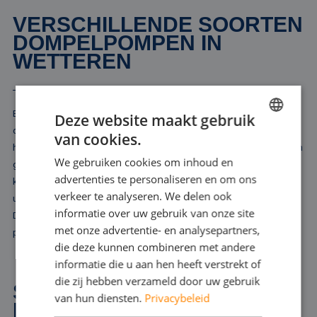
VERSCHILLENDE SOORTEN
DOMPELPOMPEN IN
WETTEREN
Bij Rental Pumps bieden we u een breed scala aan dompelpompen
Deze website maakt gebruik
die geschikt zijn voor diverse toepassingen in Wetteren. In onze
van cookies.
DUTCH
huurvloot vindt u uitsluitend elektrische dompelpompen, variërend in
We gebruiken cookies om inhoud en
grootte en capaciteit. Onze selectie omvat modellen die vanaf 10
FRENCH
advertenties te personaliseren en om ons
kubieke meter water per uur kunnen verplaatsen tot krachtige
GERMAN
verkeer te analyseren. We delen ook
uitvoeringen die tot wel 10.000 kubieke meter per uur aan kunnen.
informatie over uw gebruik van onze site
ENGLISH
Dit ruime aanbod zorgt ervoor dat we voor elke situatie een
met onze advertentie- en analysepartners,
passende oplossing kunnen bieden.
die deze kunnen combineren met andere
informatie die u aan hen heeft verstrekt of
die zij hebben verzameld door uw gebruik
SCHOONWATER
van hun diensten.
Privacybeleid
DOMPELPOMPEN IN