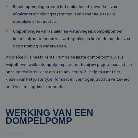
Naam
Vervaldatum
Omschrijv
Domein
Rioolompompingen: voor het omleiden of verwerken van
fp_user_id
.rentalpumps.eu
1 jaar 1
maand
afvalwater in rioleringssystemen, een essentiële taak in
_ga_3GSTBZP51E
.rentalpumps.eu
1 jaar 1
Deze cooki
Aanbieder /
Naam
Vervaldatum
Omschrijving
maand
gebruikt d
Domein
stedelijke infrastructuur.
Analytics 
sessiestatu
_gcl_au
2 maanden 4
Deze cookie word
Google LLC
Ompompingen van kanalen en waterwegen: dompelpompen
behouden
weken
ingesteld door
.rentalpumps.eu
Doubleclick en vo
helpen bij het beheren van waterpeilen en het onderhouden van
_ga_ZVQQH0XY8C
.rentalpumps.eu
1 jaar 1
Deze cooki
informatie uit ove
maand
gebruikt d
doorstroming in waterwegen.
hoe de eindgebru
Analytics 
de website gebrui
sessiestatu
en over eventuel
Voor elke klus heeft Rental Pumps de juiste dompelpomp. Als u
behouden
advertenties die 
eindgebruiker hee
twijfelt over welke dompelpomp het beste bij uw project past, staan
_clck
.rentalpumps.eu
1 jaar
Deze cooki
gezien voordat hi
gebruikt 
onze specialisten klaar om u te adviseren. Zij helpen u met het
genoemde websit
gebruikersi
bezocht.
kiezen van het juiste type, formaat en vermogen, zodat u verzekerd
en betrok
de website
MUID
1 jaar 3
Deze cookie word
Microsoft
bent van een optimale prestatie.
om de
weken
veel gebruikt doo
Corporation
gebruikers
mijn Microsoft als
.clarity.ms
websitefunc
een unieke
te verbeter
gebruikers-ID. He
kan worden inges
_clsk
1 dag
Deze cooki
WERKING VAN EEN
Microsoft
door ingesloten
geassociee
.rentalpumps.eu
microsoft-scripts.
DOMPELPOMP
Microsoft C
Algemeen wordt
analytics s
aangenomen dat 
Het wordt 
synchroniseert tu
om informa
veel verschillende
de sessie 
Microsoft-domein