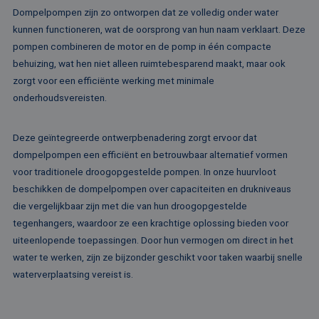
gebruiker 
waardoor gebruik
Dompelpompen zijn zo ontworpen dat ze volledig onder water
en om mee
kunnen worden
paginawee
gevolgd.
kunnen functioneren, wat de oorsprong van hun naam verklaart. Deze
combinere
gebruikers
pompen combineren de motor en de pomp in één compacte
bcookie
1 jaar
Dit is een Microso
Microsoft
analytisch
MSN 1st party co
Corporation
behuizing, wat hen niet alleen ruimtebesparend maakt, maar ook
doeleinden
voor het delen va
.linkedin.com
de inhoud van de
zorgt voor een efficiënte werking met minimale
_ga
1 jaar 1
Deze cook
Google LLC
website via social
maand
gekoppeld
.rentalpumps.eu
onderhoudsvereisten.
media.
Google Uni
Analytics -
MUID
1 jaar
Deze cookie word
Microsoft
belangrijke
veel gebruikt doo
Corporation
van de me
Deze geïntegreerde ontwerpbenadering zorgt ervoor dat
mijn Microsoft als
.bing.com
algemeen 
een unieke
dompelpompen een efficiënt en betrouwbaar alternatief vormen
analyseser
gebruikers-ID. He
Google. De
kan worden inges
voor traditionele droogopgestelde pompen. In onze huurvloot
wordt geb
door ingesloten
unieke geb
microsoft-scripts.
beschikken de dompelpompen over capaciteiten en drukniveaus
ondersche
Algemeen wordt
een willek
die vergelijkbaar zijn met die van hun droogopgestelde
aangenomen dat 
gegeneree
synchroniseert tu
tegenhangers, waardoor ze een krachtige oplossing bieden voor
toe te wijz
veel verschillende
klant-ID. H
Microsoft-domein
uiteenlopende toepassingen. Door hun vermogen om direct in het
opgenomen
waardoor gebruik
paginaver
water te werken, zijn ze bijzonder geschikt voor taken waarbij snelle
kunnen worden
een site e
gevolgd.
waterverplaatsing vereist is.
gebruikt 
bezoekers-,
SRM_B
1 jaar
Dit is een Microso
Microsoft
campagne
MSN 1st party co
Corporation
te bereken
die zorgt voor de
.c.bing.com
analyserap
goede werking va