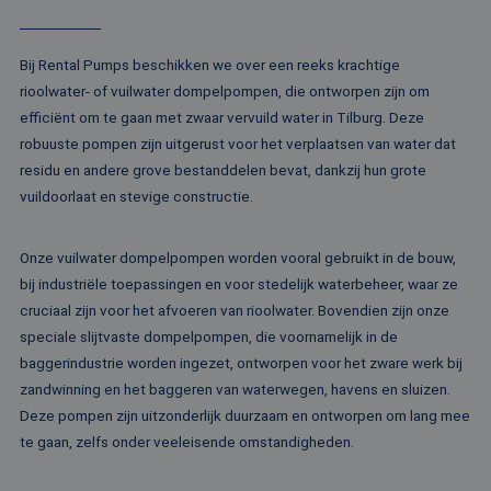
va
Sc
no
Google Privacy Policy
co
Bij Rental Pumps beschikken we over een reeks krachtige
PHPSESSID
Sessie
Co
PHP.net
rioolwater- of vuilwater dompelpompen, die ontworpen zijn om
ge
www.rentalpumps.eu
ap
efficiënt om te gaan met zwaar vervuild water in Tilburg. Deze
ba
taa
robuuste pompen zijn uitgerust voor het verplaatsen van water dat
id
residu en andere grove bestanddelen bevat, dankzij hun grote
al
do
vuildoorlaat en stevige constructie.
wo
om
va
ge
Onze vuilwater dompelpompen worden vooral gebruikt in de bouw,
te
He
bij industriële toepassingen en voor stedelijk waterbeheer, waar ze
ge
wi
cruciaal zijn voor het afvoeren van rioolwater. Bovendien zijn onze
ge
speciale slijtvaste dompelpompen, die voornamelijk in de
nu
wo
baggerindustrie worden ingezet, ontworpen voor het zware werk bij
ka
vo
zandwinning en het baggeren van waterwegen, havens en sluizen.
ee
Deze pompen zijn uitzonderlijk duurzaam en ontworpen om lang mee
vo
be
te gaan, zelfs onder veeleisende omstandigheden.
ee
st
ge