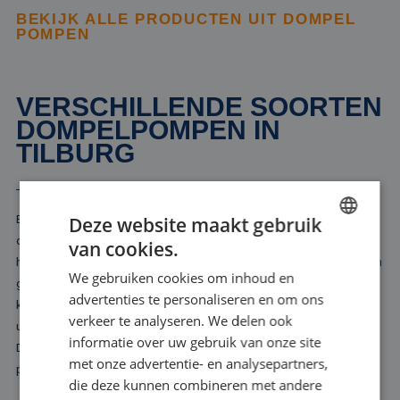
BEKIJK ALLE PRODUCTEN UIT DOMPEL
POMPEN
VERSCHILLENDE SOORTEN
DOMPELPOMPEN IN
TILBURG
Bij Rental Pumps bieden we u een breed scala aan dompelpompen
Deze website maakt gebruik
die geschikt zijn voor diverse toepassingen in Tilburg. In onze
van cookies.
DUTCH
huurvloot vindt u uitsluitend elektrische dompelpompen, variërend in
We gebruiken cookies om inhoud en
FRENCH
grootte en capaciteit. Onze selectie omvat modellen die vanaf 10
advertenties te personaliseren en om ons
kubieke meter water per uur kunnen verplaatsen tot krachtige
GERMAN
verkeer te analyseren. We delen ook
uitvoeringen die tot wel 10.000 kubieke meter per uur aan kunnen.
informatie over uw gebruik van onze site
ENGLISH
Dit ruime aanbod zorgt ervoor dat we voor elke situatie een
met onze advertentie- en analysepartners,
passende oplossing kunnen bieden.
die deze kunnen combineren met andere