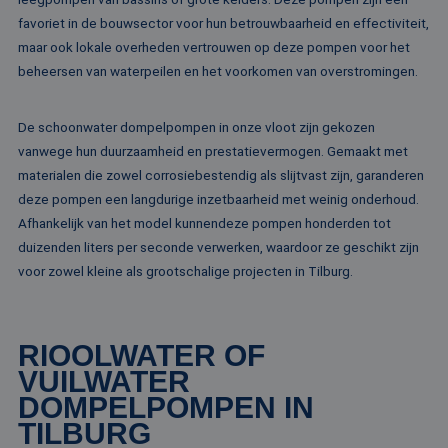
Strikt noodzakelijk
Prestatie
Targeting
favoriet in de bouwsector voor hun betrouwbaarheid en effectiviteit,
Functioneel
Niet-geclassificeerd
maar ook lokale overheden vertrouwen op deze pompen voor het
beheersen van waterpeilen en het voorkomen van overstromingen.
Strikt noodzakelijke cookies maken de
kernfunctionaliteiten van de website mogelijk, zoals
gebruikersaanmelding en accountbeheer. De
website kan niet goed worden gebruikt zonder de
De schoonwater dompelpompen in onze vloot zijn gekozen
strikt noodzakelijke cookies.
vanwege hun duurzaamheid en prestatievermogen. Gemaakt met
Naam
Aanbieder / Domein
Vervaldatum
Om
materialen die zowel corrosiebestendig als slijtvast zijn, garanderen
li_gc
5 maanden 4
Wo
LinkedIn
deze pompen een langdurige inzetbaarheid met weinig onderhoud.
weken
om
Corporation
Afhankelijk van het model kunnendeze pompen honderden tot
va
.linkedin.com
sl
duizenden liters per seconde verwerken, waardoor ze geschikt zijn
ge
co
voor zowel kleine als grootschalige projecten in Tilburg.
es
do
CookieScriptConsent
4 weken 2
De
CookieScript
dagen
wo
www.rentalpumps.eu
RIOOLWATER OF
do
Sc
VUILWATER
om
co
DOMPELPOMPEN IN
va
on
TILBURG
co