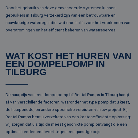
MR
1 week
Dit is een Microso
Microsoft
Door het gebruik van deze geavanceerde systemen kunnen
MSN 1st party co
Corporation
die we gebruiken
.c.bing.com
gebruikers in Tilburg verzekerd zijn van een betrouwbare en
het gebruik van d
nauwkeurige waterregulatie, wat cruciaal is voor het voorkomen van
website voor inte
analyses te meten
overstromingen en het efficiënt beheren van waterreserves.
ANONCHK
10 minuten
Deze cookie
Microsoft
verzamelt informa
Corporation
over hoe de
.c.clarity.ms
eindgebruiker de
website gebruikt 
WAT KOST HET HUREN VAN
over eventuele
EEN DOMPELPOMP IN
advertenties die 
eindgebruiker
TILBURG
mogelijk heeft ge
voordat hij de
genoemde websit
bezocht.
lidc
1 dag
Dit is een Microso
Microsoft
De huurprijs van een dompelpomp bij Rental Pumps in Tilburg hangt
MSN 1st party co
Corporation
die zorgt voor de
.linkedin.com
af van verschillende factoren, waaronder het type pomp dat u kiest,
goede werking va
de huurperiode, en andere specifieke vereisten van uw project. Bij
deze website.
Rental Pumps bent u verzekerd van een kostenefficiënte oplossing:
SM
.c.clarity.ms
Sessie
Dit is een Microso
MSN 1st party co
wij zorgen dat u altijd de meest geschikte pomp ontvangt die een
die we gebruiken
het gebruik van d
optimaal rendement levert tegen een gunstige prijs.
website voor inte