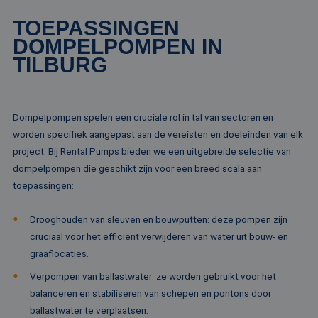
pa
TOEPASSINGEN
__cf_bm
29 minuten
De
Cloudflare Inc.
51 seconden
wo
.linkedin.com
DOMPELPOMPEN IN
om
te
TILBURG
me
Di
de
ge
te
ov
Dompelpompen spelen een cruciale rol in tal van sectoren en
va
worden specifiek aangepast aan de vereisten en doeleinden van elk
__cf_bm
29 minuten
De
Cloudflare Inc.
project. Bij Rental Pumps bieden we een uitgebreide selectie van
52 seconden
wo
.vimeo.com
om
dompelpompen die geschikt zijn voor een breed scala aan
te
me
toepassingen:
Di
de
ge
Drooghouden van sleuven en bouwputten: deze pompen zijn
te
ov
cruciaal voor het efficiënt verwijderen van water uit bouw- en
va
graaflocaties.
Verpompen van ballastwater: ze worden gebruikt voor het
balanceren en stabiliseren van schepen en pontons door
Aanbieder /
ballastwater te verplaatsen.
Naam
Vervaldatum
Omschrijving
Domein
Aanbieder /