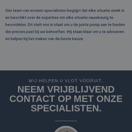
analyses te meten
Ons team van ervaren specialisten begrijpt dat elke situatie uniek is
_fbp
2 maanden 4
Gebruikt door
Meta Platform
weken
Facebook om een
Inc.
en beschikt over de expertise om elke situatie nauwkeurig te
reeks
.rentalpumps.eu
advertentieprodu
beoordelen. Dit stelt ons in staat om u de juiste pomp aan te bieden
te leveren, zoals
realtime bieden v
die precies past bij uw behoeften. Wij staan klaar om u te adviseren
externe adverteer
en helpen bij het maken van de beste keuze.
WIJ HELPEN U VLOT VOORUIT.
NEEM VRIJBLIJVEND
CONTACT OP MET ONZE
SPECIALISTEN.