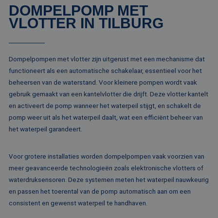
de site.
DOMPELPOMP MET
deze website.
VLOTTER IN TILBURG
MR
1 week
Dit is een Microso
Microsoft
MSN 1st party co
Corporation
die we gebruiken
.c.clarity.ms
het gebruik van d
website voor inte
analyses te meten
Dompelpompen met vlotter zijn uitgerust met een mechanisme dat
IDE
1 jaar
Deze cookie word
Google LLC
functioneert als een automatische schakelaar, essentieel voor het
ingesteld door
.doubleclick.net
beheersen van de waterstand. Voor kleinere pompen wordt vaak
Doubleclick en vo
informatie uit ove
gebruik gemaakt van een kantelvlotter die drijft. Deze vlotter kantelt
hoe de eindgebru
de website gebrui
en activeert de pomp wanneer het waterpeil stijgt, en schakelt de
en over eventuel
advertenties die 
pomp weer uit als het waterpeil daalt, wat een efficiënt beheer van
eindgebruiker hee
het waterpeil garandeert.
gezien voordat hi
genoemde websit
bezocht.
Voor grotere installaties worden dompelpompen vaak voorzien van
test_cookie
15 minuten
Deze cookie word
Google LLC
geplaatst door
.doubleclick.net
meer geavanceerde technologieën zoals elektronische vlotters of
DoubleClick
(eigendom van
waterdruksensoren. Deze systemen meten het waterpeil nauwkeurig
Google) om te
en passen het toerental van de pomp automatisch aan om een
bepalen of de
browser van de
consistent en gewenst waterpeil te handhaven.
websitebezoeker
cookies onderste