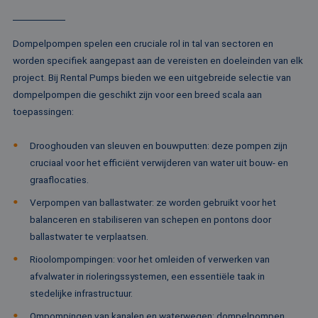
om
te
me
Di
Dompelpompen spelen een cruciale rol in tal van sectoren en
de
ge
worden specifiek aangepast aan de vereisten en doeleinden van elk
te
ov
project. Bij Rental Pumps bieden we een uitgebreide selectie van
va
dompelpompen die geschikt zijn voor een breed scala aan
__cf_bm
29 minuten
De
Cloudflare Inc.
toepassingen:
52 seconden
wo
.vimeo.com
om
te
me
Drooghouden van sleuven en bouwputten: deze pompen zijn
Di
cruciaal voor het efficiënt verwijderen van water uit bouw- en
de
ge
graaflocaties.
te
ov
Verpompen van ballastwater: ze worden gebruikt voor het
va
balanceren en stabiliseren van schepen en pontons door
ballastwater te verplaatsen.
Rioolompompingen: voor het omleiden of verwerken van
Aanbieder /
Naam
Vervaldatum
Omschrijving
afvalwater in rioleringssystemen, een essentiële taak in
Domein
Aanbieder /
Naam
Vervaldatum
Omschrijv
Domein
stedelijke infrastructuur.
fp_user_id
.rentalpumps.eu
1 jaar 1
maand
_ga_3GSTBZP51E
.rentalpumps.eu
1 jaar 1
Deze cooki
Aanbieder /
Ompompingen van kanalen en waterwegen: dompelpompen