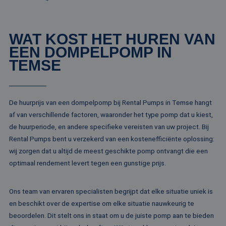
het gebruik van d
website voor inte
analyses te meten
ANONCHK
10 minuten
Deze cookie
Microsoft
WAT KOST HET HUREN VAN
verzamelt informa
Corporation
over hoe de
.c.clarity.ms
EEN DOMPELPOMP IN
eindgebruiker de
website gebruikt 
TEMSE
over eventuele
advertenties die 
eindgebruiker
mogelijk heeft ge
voordat hij de
De huurprijs van een dompelpomp bij Rental Pumps in Temse hangt
genoemde websit
bezocht.
af van verschillende factoren, waaronder het type pomp dat u kiest,
lidc
1 dag
Dit is een Microso
Microsoft
de huurperiode, en andere specifieke vereisten van uw project. Bij
MSN 1st party co
Corporation
Rental Pumps bent u verzekerd van een kostenefficiënte oplossing:
die zorgt voor de
.linkedin.com
goede werking va
wij zorgen dat u altijd de meest geschikte pomp ontvangt die een
deze website.
optimaal rendement levert tegen een gunstige prijs.
SM
.c.clarity.ms
Sessie
Dit is een Microso
MSN 1st party co
die we gebruiken
het gebruik van d
Ons team van ervaren specialisten begrijpt dat elke situatie uniek is
website voor inte
analyses te meten
en beschikt over de expertise om elke situatie nauwkeurig te
beoordelen. Dit stelt ons in staat om u de juiste pomp aan te bieden
_fbp
2 maanden 4
Gebruikt door
Meta Platform
weken
Facebook om een
Inc.