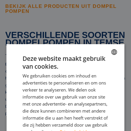
BEKIJK ALLE PRODUCTEN UIT DOMPEL
POMPEN
VERSCHILLENDE SOORTEN
DOMPELPOMPEN IN TEMSE
Deze website maakt gebruik
Bij Rental Pumps bieden we u een breed scala aan dompelpompen
van cookies.
DUTCH
die geschikt zijn voor diverse toepassingen in Temse. In onze
We gebruiken cookies om inhoud en
FRENCH
huurvloot vindt u uitsluitend elektrische dompelpompen, variërend in
advertenties te personaliseren en om ons
grootte en capaciteit. Onze selectie omvat modellen die vanaf 10
GERMAN
verkeer te analyseren. We delen ook
kubieke meter water per uur kunnen verplaatsen tot krachtige
informatie over uw gebruik van onze site
ENGLISH
uitvoeringen die tot wel 10.000 kubieke meter per uur aan kunnen.
met onze advertentie- en analysepartners,
Dit ruime aanbod zorgt ervoor dat we voor elke situatie een
die deze kunnen combineren met andere
passende oplossing kunnen bieden.
informatie die u aan hen heeft verstrekt of
die zij hebben verzameld door uw gebruik