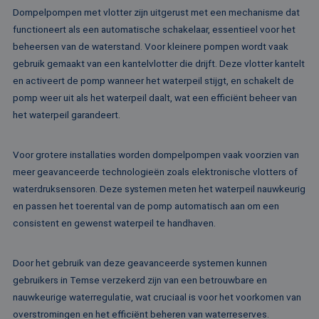
MSN 1st party co
Corporation
Dompelpompen met vlotter zijn uitgerust met een mechanisme dat
die we gebruiken
.c.clarity.ms
het gebruik van d
functioneert als een automatische schakelaar, essentieel voor het
website voor inte
analyses te meten
beheersen van de waterstand. Voor kleinere pompen wordt vaak
gebruik gemaakt van een kantelvlotter die drijft. Deze vlotter kantelt
IDE
1 jaar
Deze cookie word
Google LLC
ingesteld door
.doubleclick.net
en activeert de pomp wanneer het waterpeil stijgt, en schakelt de
Doubleclick en vo
informatie uit ove
pomp weer uit als het waterpeil daalt, wat een efficiënt beheer van
hoe de eindgebru
de website gebrui
het waterpeil garandeert.
en over eventuel
advertenties die 
eindgebruiker hee
gezien voordat hi
Voor grotere installaties worden dompelpompen vaak voorzien van
genoemde websit
meer geavanceerde technologieën zoals elektronische vlotters of
bezocht.
waterdruksensoren. Deze systemen meten het waterpeil nauwkeurig
test_cookie
15 minuten
Deze cookie word
Google LLC
geplaatst door
.doubleclick.net
en passen het toerental van de pomp automatisch aan om een
DoubleClick
consistent en gewenst waterpeil te handhaven.
(eigendom van
Google) om te
bepalen of de
browser van de
Door het gebruik van deze geavanceerde systemen kunnen
websitebezoeker
cookies onderste
gebruikers in Temse verzekerd zijn van een betrouwbare en
MR
1 week
Dit is een Microso
Microsoft
nauwkeurige waterregulatie, wat cruciaal is voor het voorkomen van
MSN 1st party co
Corporation
overstromingen en het efficiënt beheren van waterreserves.
die we gebruiken
.c.bing.com