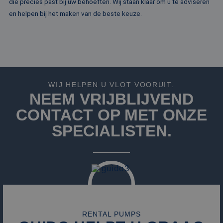
die precies past bij uw behoeften. Wij staan klaar om u te adviseren
reeks
.rentalpumps.eu
advertentieprodu
en helpen bij het maken van de beste keuze.
te leveren, zoals
realtime bieden v
externe adverteer
WIJ HELPEN U VLOT VOORUIT.
NEEM VRIJBLIJVEND
CONTACT OP MET ONZE
SPECIALISTEN.
RENTAL PUMPS