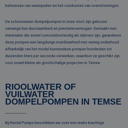
beheersen van waterpeilen en het voorkomen van overstromingen.
Strikt noodzakelijke cookies maken de
kernfunctionaliteiten van de website mogelijk, zoals
gebruikersaanmelding en accountbeheer. De
website kan niet goed worden gebruikt zonder de
De schoonwater dompelpompen in onze vloot zijn gekozen
strikt noodzakelijke cookies.
vanwege hun duurzaamheid en prestatievermogen. Gemaakt met
Naam
Aanbieder / Domein
Vervaldatum
Om
materialen die zowel corrosiebestendig als slijtvast zijn, garanderen
li_gc
5 maanden 4
Wo
LinkedIn
deze pompen een langdurige inzetbaarheid met weinig onderhoud.
weken
om
Corporation
Afhankelijk van het model kunnendeze pompen honderden tot
va
.linkedin.com
sl
duizenden liters per seconde verwerken, waardoor ze geschikt zijn
ge
co
voor zowel kleine als grootschalige projecten in Temse.
es
do
CookieScriptConsent
4 weken 2
De
CookieScript
dagen
wo
www.rentalpumps.eu
RIOOLWATER OF
do
Sc
VUILWATER
om
co
DOMPELPOMPEN IN TEMSE
va
on
co
va
Sc
no
Bij Rental Pumps beschikken we over een reeks krachtige
Google Privacy Policy
co