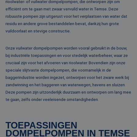
rioolwater- of vuilwater dompelpompen, die ontworpen zijn om
PHPSESSID
Sessie
Co
PHP.net
efficiënt om te gaan met zwaar vervuild water in Temse. Deze
ge
www.rentalpumps.eu
ap
robuuste pompen zijn uitgerust voor het verplaatsen van water dat
ba
taa
residu en andere grove bestanddelen bevat, dankzij hun grote
id
vuildoorlaat en stevige constructie.
al
do
wo
om
Onze vuilwater dompelpompen worden vooral gebruikt in de bouw,
va
ge
bij industriële toepassingen en voor stedelijk waterbeheer, waar ze
te
He
cruciaal zijn voor het afvoeren van rioolwater. Bovendien zijn onze
ge
speciale slijtvaste dompelpompen, die voornamelijk in de
wi
ge
baggerindustrie worden ingezet, ontworpen voor het zware werk bij
nu
wo
zandwinning en het baggeren van waterwegen, havens en sluizen.
ka
vo
Deze pompen zijn uitzonderlijk duurzaam en ontworpen om lang mee
ee
te gaan, zelfs onder veeleisende omstandigheden.
vo
be
ee
st
ge
pa
TOEPASSINGEN
DOMPELPOMPEN IN TEMSE
__cf_bm
29 minuten
De
Cloudflare Inc.
51 seconden
wo
.linkedin.com