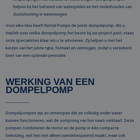
Naam
Vervaldatum
Omschrijving
maand
gebruikt d
Domein
helpen bij het beheren van waterpeilen en het onderhouden van
Analytics 
sessiestatu
_gcl_au
2 maanden 4
Deze cookie word
Google LLC
doorstroming in waterwegen.
behouden
weken
ingesteld door
.rentalpumps.eu
Doubleclick en vo
_ga_ZVQQH0XY8C
.rentalpumps.eu
1 jaar 1
Deze cooki
Voor elke klus heeft Rental Pumps de juiste dompelpomp. Als u
informatie uit ove
maand
gebruikt d
hoe de eindgebru
twijfelt over welke dompelpomp het beste bij uw project past, staan
Analytics 
de website gebrui
sessiestatu
en over eventuel
onze specialisten klaar om u te adviseren. Zij helpen u met het
behouden
advertenties die 
kiezen van het juiste type, formaat en vermogen, zodat u verzekerd
eindgebruiker hee
_clck
.rentalpumps.eu
1 jaar
Deze cooki
gezien voordat hi
bent van een optimale prestatie.
gebruikt 
genoemde websit
gebruikersi
bezocht.
en betrok
de website
MUID
1 jaar 3
Deze cookie word
Microsoft
om de
weken
veel gebruikt doo
Corporation
gebruikers
mijn Microsoft als
WERKING VAN EEN
.clarity.ms
websitefunc
een unieke
te verbeter
DOMPELPOMP
gebruikers-ID. He
kan worden inges
_clsk
1 dag
Deze cooki
Microsoft
door ingesloten
geassociee
.rentalpumps.eu
microsoft-scripts.
Microsoft C
Algemeen wordt
analytics s
aangenomen dat 
Het wordt 
Dompelpompen zijn zo ontworpen dat ze volledig onder water
synchroniseert tu
om informa
veel verschillende
kunnen functioneren, wat de oorsprong van hun naam verklaart. Deze
de sessie 
Microsoft-domein
gebruiker 
waardoor gebruik
pompen combineren de motor en de pomp in één compacte
en om mee
kunnen worden
paginawee
behuizing, wat hen niet alleen ruimtebesparend maakt, maar ook
gevolgd.
combinere