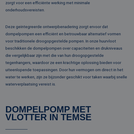
zorgt voor een efficiënte werking met minimale
gebruikers
bcookie
1 jaar
Dit is een Microso
Microsoft
analytisch
MSN 1st party co
Corporation
onderhoudsvereisten.
doeleinden
voor het delen va
.linkedin.com
de inhoud van de
_ga
1 jaar 1
Deze cook
Google LLC
website via social
maand
gekoppeld
.rentalpumps.eu
media.
Deze geïntegreerde ontwerpbenadering zorgt ervoor dat
Google Uni
Analytics -
dompelpompen een efficiënt en betrouwbaar alternatief vormen
MUID
1 jaar
Deze cookie word
Microsoft
belangrijke
veel gebruikt doo
Corporation
voor traditionele droogopgestelde pompen. In onze huurvloot
van de me
mijn Microsoft als
.bing.com
algemeen 
een unieke
beschikken de dompelpompen over capaciteiten en drukniveaus
analyseser
gebruikers-ID. He
Google. De
kan worden inges
die vergelijkbaar zijn met die van hun droogopgestelde
wordt geb
door ingesloten
unieke geb
tegenhangers, waardoor ze een krachtige oplossing bieden voor
microsoft-scripts.
ondersche
Algemeen wordt
uiteenlopende toepassingen. Door hun vermogen om direct in het
een willek
aangenomen dat 
gegeneree
synchroniseert tu
water te werken, zijn ze bijzonder geschikt voor taken waarbij snelle
toe te wijz
veel verschillende
klant-ID. H
waterverplaatsing vereist is.
Microsoft-domein
opgenomen
waardoor gebruik
paginaver
kunnen worden
een site e
gevolgd.
gebruikt 
bezoekers-,
SRM_B
1 jaar
Dit is een Microso
Microsoft
DOMPELPOMP MET
campagne
MSN 1st party co
Corporation
te bereken
die zorgt voor de
VLOTTER IN TEMSE
.c.bing.com
analyserap
goede werking va
de site.
deze website.
MR
1 week
Dit is een Microso
Microsoft