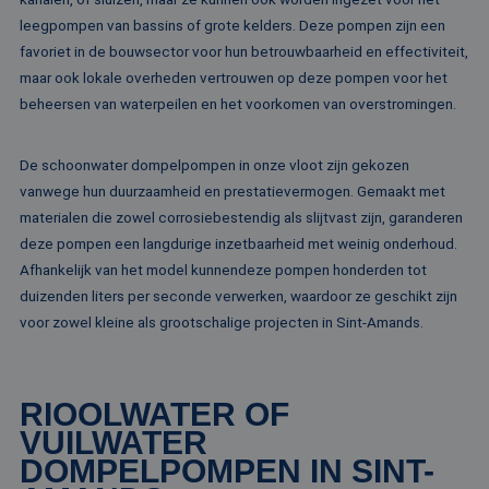
Strikt noodzakelijk
Prestatie
Targeting
leegpompen van bassins of grote kelders. Deze pompen zijn een
favoriet in de bouwsector voor hun betrouwbaarheid en effectiviteit,
Functioneel
Niet-geclassificeerd
maar ook lokale overheden vertrouwen op deze pompen voor het
Strikt noodzakelijke cookies maken de
beheersen van waterpeilen en het voorkomen van overstromingen.
kernfunctionaliteiten van de website mogelijk, zoals
gebruikersaanmelding en accountbeheer. De
website kan niet goed worden gebruikt zonder de
strikt noodzakelijke cookies.
De schoonwater dompelpompen in onze vloot zijn gekozen
vanwege hun duurzaamheid en prestatievermogen. Gemaakt met
Naam
Aanbieder / Domein
Vervaldatum
Om
materialen die zowel corrosiebestendig als slijtvast zijn, garanderen
li_gc
5 maanden 4
Wo
LinkedIn
weken
om
deze pompen een langdurige inzetbaarheid met weinig onderhoud.
Corporation
va
.linkedin.com
Afhankelijk van het model kunnendeze pompen honderden tot
sl
ge
duizenden liters per seconde verwerken, waardoor ze geschikt zijn
co
es
voor zowel kleine als grootschalige projecten in Sint-Amands.
do
CookieScriptConsent
4 weken 2
De
CookieScript
dagen
wo
www.rentalpumps.eu
do
RIOOLWATER OF
Sc
om
VUILWATER
co
va
DOMPELPOMPEN IN SINT-
on
co