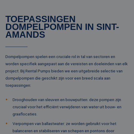
pa
__cf_bm
29 minuten
De
Cloudflare Inc.
TOEPASSINGEN
51 seconden
wo
.linkedin.com
om
DOMPELPOMPEN IN SINT-
te
me
AMANDS
Di
de
ge
te
ov
va
Dompelpompen spelen een cruciale rol in tal van sectoren en
__cf_bm
29 minuten
De
worden specifiek aangepast aan de vereisten en doeleinden van elk
Cloudflare Inc.
52 seconden
wo
.vimeo.com
project. Bij Rental Pumps bieden we een uitgebreide selectie van
om
te
dompelpompen die geschikt zijn voor een breed scala aan
me
Di
toepassingen:
de
ge
te
Drooghouden van sleuven en bouwputten: deze pompen zijn
ov
va
cruciaal voor het efficiënt verwijderen van water uit bouw- en
graaflocaties.
Verpompen van ballastwater: ze worden gebruikt voor het
balanceren en stabiliseren van schepen en pontons door
Aanbieder /