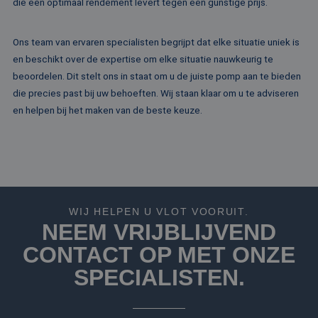
die een optimaal rendement levert tegen een gunstige prijs.
website voor inte
analyses te meten
_fbp
2 maanden 4
Gebruikt door
Meta Platform
Ons team van ervaren specialisten begrijpt dat elke situatie uniek is
weken
Facebook om een
Inc.
reeks
.rentalpumps.eu
en beschikt over de expertise om elke situatie nauwkeurig te
advertentieprodu
te leveren, zoals
beoordelen. Dit stelt ons in staat om u de juiste pomp aan te bieden
realtime bieden v
die precies past bij uw behoeften. Wij staan klaar om u te adviseren
externe adverteer
en helpen bij het maken van de beste keuze.
WIJ HELPEN U VLOT VOORUIT.
NEEM VRIJBLIJVEND
CONTACT OP MET ONZE
SPECIALISTEN.