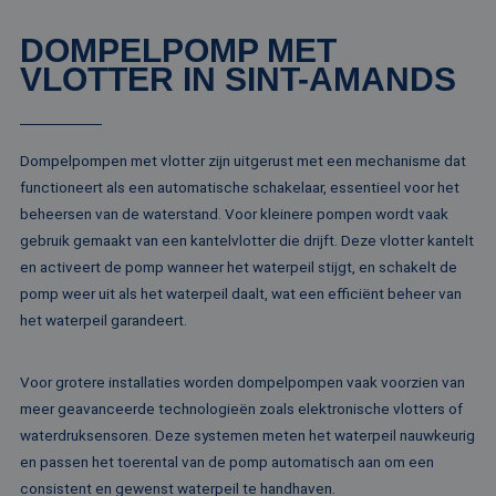
analyserap
goede werking va
de site.
deze website.
DOMPELPOMP MET
MR
1 week
Dit is een Microso
Microsoft
VLOTTER IN SINT-AMANDS
MSN 1st party co
Corporation
die we gebruiken
.c.clarity.ms
het gebruik van d
website voor inte
analyses te meten
Dompelpompen met vlotter zijn uitgerust met een mechanisme dat
IDE
1 jaar
Deze cookie word
Google LLC
ingesteld door
.doubleclick.net
functioneert als een automatische schakelaar, essentieel voor het
Doubleclick en vo
beheersen van de waterstand. Voor kleinere pompen wordt vaak
informatie uit ove
hoe de eindgebru
gebruik gemaakt van een kantelvlotter die drijft. Deze vlotter kantelt
de website gebrui
en over eventuel
en activeert de pomp wanneer het waterpeil stijgt, en schakelt de
advertenties die 
pomp weer uit als het waterpeil daalt, wat een efficiënt beheer van
eindgebruiker hee
gezien voordat hi
het waterpeil garandeert.
genoemde websit
bezocht.
test_cookie
15 minuten
Deze cookie word
Google LLC
Voor grotere installaties worden dompelpompen vaak voorzien van
geplaatst door
.doubleclick.net
DoubleClick
meer geavanceerde technologieën zoals elektronische vlotters of
(eigendom van
Google) om te
waterdruksensoren. Deze systemen meten het waterpeil nauwkeurig
bepalen of de
en passen het toerental van de pomp automatisch aan om een
browser van de
websitebezoeker
consistent en gewenst waterpeil te handhaven.
cookies onderste