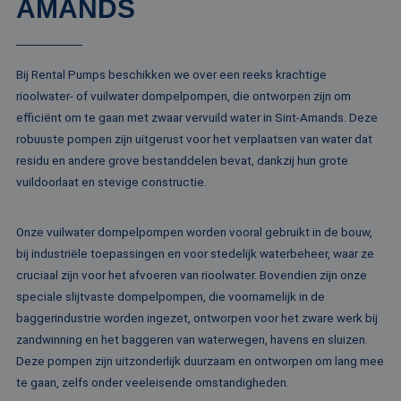
AMANDS
va
Sc
no
Google Privacy Policy
co
Bij Rental Pumps beschikken we over een reeks krachtige
PHPSESSID
Sessie
Co
PHP.net
ge
www.rentalpumps.eu
rioolwater- of vuilwater dompelpompen, die ontworpen zijn om
ap
ba
efficiënt om te gaan met zwaar vervuild water in Sint-Amands. Deze
taa
id
robuuste pompen zijn uitgerust voor het verplaatsen van water dat
al
residu en andere grove bestanddelen bevat, dankzij hun grote
do
wo
vuildoorlaat en stevige constructie.
om
va
ge
te
Onze vuilwater dompelpompen worden vooral gebruikt in de bouw,
He
ge
bij industriële toepassingen en voor stedelijk waterbeheer, waar ze
wi
cruciaal zijn voor het afvoeren van rioolwater. Bovendien zijn onze
ge
nu
speciale slijtvaste dompelpompen, die voornamelijk in de
wo
ka
baggerindustrie worden ingezet, ontworpen voor het zware werk bij
vo
ee
zandwinning en het baggeren van waterwegen, havens en sluizen.
vo
Deze pompen zijn uitzonderlijk duurzaam en ontworpen om lang mee
be
ee
te gaan, zelfs onder veeleisende omstandigheden.
st
ge