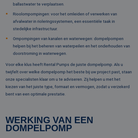
Naam
Vervaldatum
Omschrijving
Domein
Aanbieder /
ballastwater te verplaatsen.
Naam
Vervaldatum
Omschrijv
Domein
fp_user_id
.rentalpumps.eu
1 jaar 1
Rioolompompingen: voor het omleiden of verwerken van
maand
_ga_3GSTBZP51E
.rentalpumps.eu
1 jaar 1
Deze cooki
Aanbieder /
Naam
Vervaldatum
Omschrijving
afvalwater in rioleringssystemen, een essentiële taak in
maand
gebruikt d
Domein
Analytics 
stedelijke infrastructuur.
sessiestatu
_gcl_au
2 maanden 4
Deze cookie word
Google LLC
behouden
weken
ingesteld door
.rentalpumps.eu
Ompompingen van kanalen en waterwegen: dompelpompen
Doubleclick en vo
_ga_ZVQQH0XY8C
.rentalpumps.eu
1 jaar 1
Deze cooki
informatie uit ove
helpen bij het beheren van waterpeilen en het onderhouden van
maand
gebruikt d
hoe de eindgebru
Analytics 
doorstroming in waterwegen.
de website gebrui
sessiestatu
en over eventuel
behouden
advertenties die 
Voor elke klus heeft Rental Pumps de juiste dompelpomp. Als u
eindgebruiker hee
_clck
.rentalpumps.eu
1 jaar
Deze cooki
gezien voordat hi
twijfelt over welke dompelpomp het beste bij uw project past, staan
gebruikt 
genoemde websit
gebruikersi
onze specialisten klaar om u te adviseren. Zij helpen u met het
bezocht.
en betrok
kiezen van het juiste type, formaat en vermogen, zodat u verzekerd
de website
MUID
1 jaar 3
Deze cookie word
Microsoft
om de
weken
veel gebruikt doo
Corporation
bent van een optimale prestatie.
gebruikers
mijn Microsoft als
.clarity.ms
websitefunc
een unieke
te verbeter
gebruikers-ID. He
kan worden inges
_clsk
1 dag
Deze cooki
Microsoft
door ingesloten
WERKING VAN EEN
geassociee
.rentalpumps.eu
microsoft-scripts.
Microsoft C
Algemeen wordt
DOMPELPOMP
analytics s
aangenomen dat 
Het wordt 
synchroniseert tu
om informa
veel verschillende