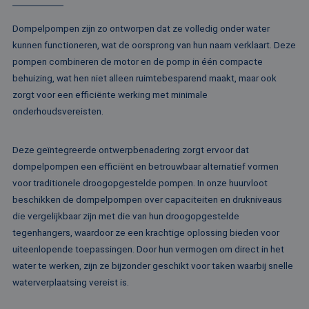
de sessie 
Microsoft-domein
gebruiker 
waardoor gebruik
en om mee
kunnen worden
Dompelpompen zijn zo ontworpen dat ze volledig onder water
paginawee
gevolgd.
combinere
kunnen functioneren, wat de oorsprong van hun naam verklaart. Deze
gebruikers
bcookie
1 jaar
Dit is een Microso
Microsoft
analytisch
pompen combineren de motor en de pomp in één compacte
MSN 1st party co
Corporation
doeleinden
voor het delen va
.linkedin.com
behuizing, wat hen niet alleen ruimtebesparend maakt, maar ook
de inhoud van de
_ga
1 jaar 1
Deze cook
Google LLC
website via social
zorgt voor een efficiënte werking met minimale
maand
gekoppeld
.rentalpumps.eu
media.
Google Uni
onderhoudsvereisten.
Analytics -
MUID
1 jaar
Deze cookie word
Microsoft
belangrijke
veel gebruikt doo
Corporation
van de me
mijn Microsoft als
.bing.com
algemeen 
Deze geïntegreerde ontwerpbenadering zorgt ervoor dat
een unieke
analyseser
gebruikers-ID. He
dompelpompen een efficiënt en betrouwbaar alternatief vormen
Google. De
kan worden inges
wordt geb
door ingesloten
voor traditionele droogopgestelde pompen. In onze huurvloot
unieke geb
microsoft-scripts.
ondersche
beschikken de dompelpompen over capaciteiten en drukniveaus
Algemeen wordt
een willek
aangenomen dat 
die vergelijkbaar zijn met die van hun droogopgestelde
gegeneree
synchroniseert tu
toe te wijz
veel verschillende
tegenhangers, waardoor ze een krachtige oplossing bieden voor
klant-ID. H
Microsoft-domein
opgenomen
waardoor gebruik
uiteenlopende toepassingen. Door hun vermogen om direct in het
paginaver
kunnen worden
een site e
water te werken, zijn ze bijzonder geschikt voor taken waarbij snelle
gevolgd.
gebruikt 
waterverplaatsing vereist is.
bezoekers-,
SRM_B
1 jaar
Dit is een Microso
Microsoft
campagne
MSN 1st party co
Corporation
te bereken
die zorgt voor de
.c.bing.com