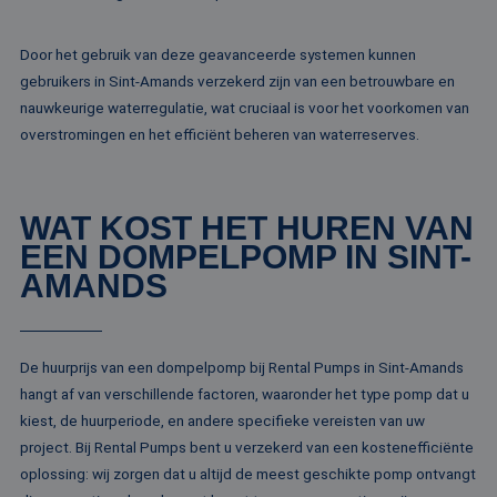
MR
1 week
Dit is een Microso
Microsoft
MSN 1st party co
Corporation
Door het gebruik van deze geavanceerde systemen kunnen
die we gebruiken
.c.bing.com
het gebruik van d
gebruikers in Sint-Amands verzekerd zijn van een betrouwbare en
website voor inte
nauwkeurige waterregulatie, wat cruciaal is voor het voorkomen van
analyses te meten
overstromingen en het efficiënt beheren van waterreserves.
ANONCHK
10 minuten
Deze cookie
Microsoft
verzamelt informa
Corporation
over hoe de
.c.clarity.ms
eindgebruiker de
website gebruikt 
WAT KOST HET HUREN VAN
over eventuele
advertenties die 
EEN DOMPELPOMP IN SINT-
eindgebruiker
mogelijk heeft ge
AMANDS
voordat hij de
genoemde websit
bezocht.
lidc
1 dag
Dit is een Microso
Microsoft
MSN 1st party co
Corporation
De huurprijs van een dompelpomp bij Rental Pumps in Sint-Amands
die zorgt voor de
.linkedin.com
goede werking va
hangt af van verschillende factoren, waaronder het type pomp dat u
deze website.
kiest, de huurperiode, en andere specifieke vereisten van uw
SM
.c.clarity.ms
Sessie
Dit is een Microso
project. Bij Rental Pumps bent u verzekerd van een kostenefficiënte
MSN 1st party co
die we gebruiken
oplossing: wij zorgen dat u altijd de meest geschikte pomp ontvangt
het gebruik van d