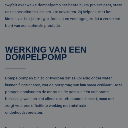
sessiestatu
_gcl_au
2 maanden 4
Deze cookie word
Google LLC
twijfelt over welke dompelpomp het beste bij uw project past, staan
behouden
weken
ingesteld door
.rentalpumps.eu
Doubleclick en vo
onze specialisten klaar om u te adviseren. Zij helpen u met het
_ga_ZVQQH0XY8C
.rentalpumps.eu
1 jaar 1
Deze cooki
informatie uit ove
maand
gebruikt d
kiezen van het juiste type, formaat en vermogen, zodat u verzekerd
hoe de eindgebru
Analytics 
de website gebrui
bent van een optimale prestatie.
sessiestatu
en over eventuel
behouden
advertenties die 
eindgebruiker hee
_clck
.rentalpumps.eu
1 jaar
Deze cooki
gezien voordat hi
gebruikt 
genoemde websit
gebruikersi
bezocht.
WERKING VAN EEN
en betrok
de website
DOMPELPOMP
MUID
1 jaar 3
Deze cookie word
Microsoft
om de
weken
veel gebruikt doo
Corporation
gebruikers
mijn Microsoft als
.clarity.ms
websitefunc
een unieke
te verbeter
gebruikers-ID. He
kan worden inges
Dompelpompen zijn zo ontworpen dat ze volledig onder water
_clsk
1 dag
Deze cooki
Microsoft
door ingesloten
geassociee
.rentalpumps.eu
microsoft-scripts.
kunnen functioneren, wat de oorsprong van hun naam verklaart. Deze
Microsoft C
Algemeen wordt
analytics s
aangenomen dat 
pompen combineren de motor en de pomp in één compacte
Het wordt 
synchroniseert tu
om informa
behuizing, wat hen niet alleen ruimtebesparend maakt, maar ook
veel verschillende
de sessie 
Microsoft-domein
zorgt voor een efficiënte werking met minimale
gebruiker 
waardoor gebruik
en om mee
kunnen worden
onderhoudsvereisten.
paginawee
gevolgd.
combinere
gebruikers
bcookie
1 jaar
Dit is een Microso
Microsoft
analytisch
MSN 1st party co
Corporation