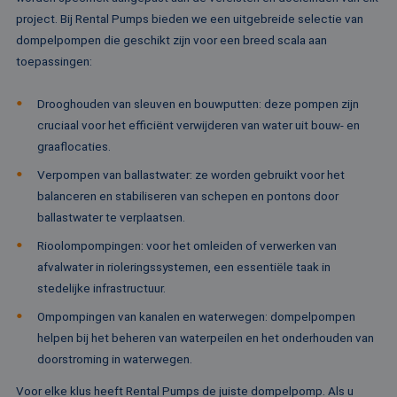
me
Di
project. Bij Rental Pumps bieden we een uitgebreide selectie van
de
dompelpompen die geschikt zijn voor een breed scala aan
ge
te
toepassingen:
ov
va
Drooghouden van sleuven en bouwputten: deze pompen zijn
__cf_bm
29 minuten
De
Cloudflare Inc.
52 seconden
wo
.vimeo.com
cruciaal voor het efficiënt verwijderen van water uit bouw- en
om
te
graaflocaties.
me
Di
Verpompen van ballastwater: ze worden gebruikt voor het
de
ge
balanceren en stabiliseren van schepen en pontons door
te
ov
ballastwater te verplaatsen.
va
Rioolompompingen: voor het omleiden of verwerken van
afvalwater in rioleringssystemen, een essentiële taak in
stedelijke infrastructuur.
Aanbieder /
Ompompingen van kanalen en waterwegen: dompelpompen
Naam
Vervaldatum
Omschrijving
Domein
Aanbieder /
Naam
Vervaldatum
Omschrijv
helpen bij het beheren van waterpeilen en het onderhouden van
Domein
fp_user_id
.rentalpumps.eu
1 jaar 1
doorstroming in waterwegen.
maand
_ga_3GSTBZP51E
.rentalpumps.eu
1 jaar 1
Deze cooki
Aanbieder /
Naam
Vervaldatum
Omschrijving
maand
gebruikt d
Domein
Analytics 
Voor elke klus heeft Rental Pumps de juiste dompelpomp. Als u