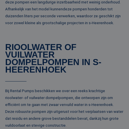
kernfunctionaliteiten van de website mogelijk, zoals
deze pompen een langdurige inzetbaarheid met weinig onderhoud.
gebruikersaanmelding en accountbeheer. De
Afhankelijk van het model kunnendeze pompen honderden tot
website kan niet goed worden gebruikt zonder de
strikt noodzakelijke cookies.
duizenden liters per seconde verwerken, waardoor ze geschikt zijn
voor zowel kleine als grootschalige projecten in s-Heerenhoek.
Naam
Aanbieder / Domein
Vervaldatum
Om
li_gc
5 maanden 4
Wo
LinkedIn
weken
om
Corporation
va
.linkedin.com
RIOOLWATER OF
sl
ge
VUILWATER
co
es
DOMPELPOMPEN IN S-
do
HEERENHOEK
CookieScriptConsent
4 weken 2
De
CookieScript
dagen
wo
www.rentalpumps.eu
do
Sc
om
co
Bij Rental Pumps beschikken we over een reeks krachtige
va
on
rioolwater- of vuilwater dompelpompen, die ontworpen zijn om
co
efficiënt om te gaan met zwaar vervuild water in s-Heerenhoek.
va
Sc
Deze robuuste pompen zijn uitgerust voor het verplaatsen van water
no
Google Privacy Policy
co
dat residu en andere grove bestanddelen bevat, dankzij hun grote
vuildoorlaat en stevige constructie.
PHPSESSID
Sessie
Co
PHP.net