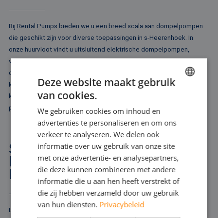
Bij Rental Pumps bieden we u een breed scala aan dompelpompen
die geschikt zijn voor diverse toepassingen in s-Heerenhoek. In
onze huurvloot vindt u uitsluitend elektrische dompelpompen,
variërend in grootte en capaciteit. Onze selectie omvat modellen
die vanaf 10 kubieke meter water per uur kunnen verplaatsen tot
Deze website maakt gebruik
krachtige uitvoeringen die tot wel 10.000 kubieke meter per uur aan
van cookies.
kunnen. Dit ruime aanbod zorgt ervoor dat we voor elke situatie een
DUTCH
passende oplossing kunnen bieden.
We gebruiken cookies om inhoud en
FRENCH
advertenties te personaliseren en om ons
GERMAN
verkeer te analyseren. We delen ook
SCHOONWATER
informatie over uw gebruik van onze site
ENGLISH
met onze advertentie- en analysepartners,
DOMPELPOMPEN IN S-
die deze kunnen combineren met andere
HEERENHOEK
informatie die u aan hen heeft verstrekt of
die zij hebben verzameld door uw gebruik
van hun diensten.
Privacybeleid
Een van de categorieën dompelpompen in ons assortiment is de