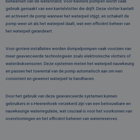
het gebruik van d
beheersen van de waterstand. Voor kleinere pompen wordt vaak
website voor inte
gebruik gemaakt van een kantelvlotter die drijft. Deze vlotter kantelt
analyses te meten
en activeert de pomp wanneer het waterpeil stijgt, en schakelt de
IDE
1 jaar
Deze cookie word
Google LLC
ingesteld door
.doubleclick.net
pomp weer uit als het waterpeil daalt, wat een efficiënt beheer van
Doubleclick en vo
het waterpeil garandeert.
informatie uit ove
hoe de eindgebru
de website gebrui
en over eventuel
Voor grotere installaties worden dompelpompen vaak voorzien van
advertenties die 
eindgebruiker hee
meer geavanceerde technologieën zoals elektronische vlotters of
gezien voordat hi
genoemde websit
waterdruksensoren. Deze systemen meten het waterpeil nauwkeurig
bezocht.
en passen het toerental van de pomp automatisch aan om een
test_cookie
15 minuten
Deze cookie word
Google LLC
consistent en gewenst waterpeil te handhaven.
geplaatst door
.doubleclick.net
DoubleClick
(eigendom van
Google) om te
Door het gebruik van deze geavanceerde systemen kunnen
bepalen of de
browser van de
gebruikers in s-Heerenhoek verzekerd zijn van een betrouwbare en
websitebezoeker
cookies onderste
nauwkeurige waterregulatie, wat cruciaal is voor het voorkomen van
overstromingen en het efficiënt beheren van waterreserves.
MR
1 week
Dit is een Microso
Microsoft
MSN 1st party co
Corporation
die we gebruiken
.c.bing.com
het gebruik van d
website voor inte