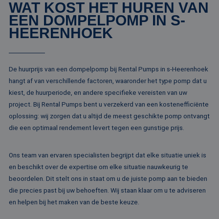
analyses te meten
WAT KOST HET HUREN VAN
EEN DOMPELPOMP IN S-
ANONCHK
10 minuten
Deze cookie
Microsoft
verzamelt informa
Corporation
HEERENHOEK
over hoe de
.c.clarity.ms
eindgebruiker de
website gebruikt 
over eventuele
advertenties die 
eindgebruiker
De huurprijs van een dompelpomp bij Rental Pumps in s-Heerenhoek
mogelijk heeft ge
voordat hij de
hangt af van verschillende factoren, waaronder het type pomp dat u
genoemde websit
bezocht.
kiest, de huurperiode, en andere specifieke vereisten van uw
project. Bij Rental Pumps bent u verzekerd van een kostenefficiënte
lidc
1 dag
Dit is een Microso
Microsoft
MSN 1st party co
Corporation
oplossing: wij zorgen dat u altijd de meest geschikte pomp ontvangt
die zorgt voor de
.linkedin.com
goede werking va
die een optimaal rendement levert tegen een gunstige prijs.
deze website.
SM
.c.clarity.ms
Sessie
Dit is een Microso
MSN 1st party co
Ons team van ervaren specialisten begrijpt dat elke situatie uniek is
die we gebruiken
en beschikt over de expertise om elke situatie nauwkeurig te
het gebruik van d
website voor inte
beoordelen. Dit stelt ons in staat om u de juiste pomp aan te bieden
analyses te meten
die precies past bij uw behoeften. Wij staan klaar om u te adviseren
_fbp
2 maanden 4
Gebruikt door
Meta Platform
en helpen bij het maken van de beste keuze.
weken
Facebook om een
Inc.
reeks
.rentalpumps.eu
advertentieprodu