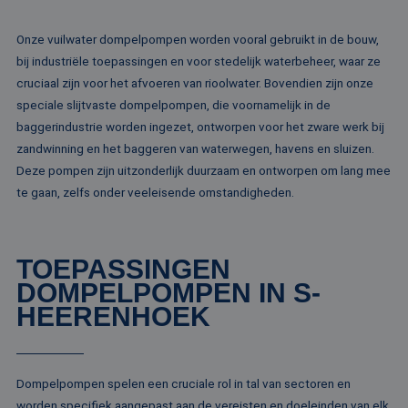
ge
www.rentalpumps.eu
ap
ba
Onze vuilwater dompelpompen worden vooral gebruikt in de bouw,
taa
id
bij industriële toepassingen en voor stedelijk waterbeheer, waar ze
al
do
cruciaal zijn voor het afvoeren van rioolwater. Bovendien zijn onze
wo
speciale slijtvaste dompelpompen, die voornamelijk in de
om
va
baggerindustrie worden ingezet, ontworpen voor het zware werk bij
ge
te
zandwinning en het baggeren van waterwegen, havens en sluizen.
He
ge
Deze pompen zijn uitzonderlijk duurzaam en ontworpen om lang mee
wi
te gaan, zelfs onder veeleisende omstandigheden.
ge
nu
wo
ka
vo
ee
TOEPASSINGEN
vo
be
DOMPELPOMPEN IN S-
ee
HEERENHOEK
st
ge
pa
__cf_bm
29 minuten
De
Cloudflare Inc.
51 seconden
wo
.linkedin.com
Dompelpompen spelen een cruciale rol in tal van sectoren en
om
te
worden specifiek aangepast aan de vereisten en doeleinden van elk