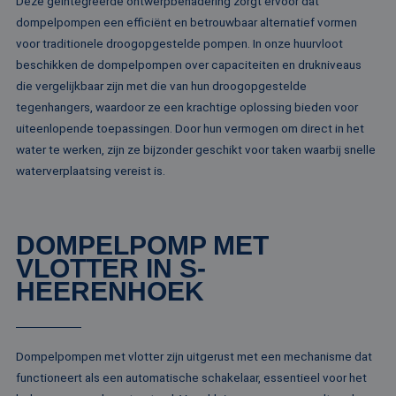
Deze geïntegreerde ontwerpbenadering zorgt ervoor dat
doeleinden
voor het delen va
.linkedin.com
dompelpompen een efficiënt en betrouwbaar alternatief vormen
de inhoud van de
_ga
1 jaar 1
Deze cook
Google LLC
website via social
voor traditionele droogopgestelde pompen. In onze huurvloot
maand
gekoppeld
.rentalpumps.eu
media.
Google Uni
beschikken de dompelpompen over capaciteiten en drukniveaus
Analytics -
MUID
1 jaar
Deze cookie word
Microsoft
belangrijke
die vergelijkbaar zijn met die van hun droogopgestelde
veel gebruikt doo
Corporation
van de me
mijn Microsoft als
.bing.com
algemeen 
tegenhangers, waardoor ze een krachtige oplossing bieden voor
een unieke
analyseser
gebruikers-ID. He
uiteenlopende toepassingen. Door hun vermogen om direct in het
Google. De
kan worden inges
wordt geb
door ingesloten
water te werken, zijn ze bijzonder geschikt voor taken waarbij snelle
unieke geb
microsoft-scripts.
ondersche
waterverplaatsing vereist is.
Algemeen wordt
een willek
aangenomen dat 
gegeneree
synchroniseert tu
toe te wijz
veel verschillende
klant-ID. H
Microsoft-domein
opgenomen
waardoor gebruik
DOMPELPOMP MET
paginaver
kunnen worden
een site e
gevolgd.
VLOTTER IN S-
gebruikt 
bezoekers-,
HEERENHOEK
SRM_B
1 jaar
Dit is een Microso
Microsoft
campagne
MSN 1st party co
Corporation
te bereken
die zorgt voor de
.c.bing.com
analyserap
goede werking va
de site.
deze website.
Dompelpompen met vlotter zijn uitgerust met een mechanisme dat
MR
1 week
Dit is een Microso
Microsoft
MSN 1st party co
Corporation
functioneert als een automatische schakelaar, essentieel voor het
die we gebruiken
.c.clarity.ms