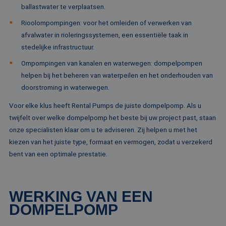
Naam
Vervaldatum
Omschrijving
Domein
Aanbieder /
ballastwater te verplaatsen.
Naam
Vervaldatum
Omschrijv
Domein
fp_user_id
.rentalpumps.eu
1 jaar 1
Rioolompompingen: voor het omleiden of verwerken van
maand
_ga_3GSTBZP51E
.rentalpumps.eu
1 jaar 1
Deze cooki
Aanbieder /
Naam
Vervaldatum
Omschrijving
afvalwater in rioleringssystemen, een essentiële taak in
maand
gebruikt d
Domein
Analytics 
stedelijke infrastructuur.
sessiestatu
_gcl_au
2 maanden 4
Deze cookie word
Google LLC
behouden
weken
ingesteld door
.rentalpumps.eu
Ompompingen van kanalen en waterwegen: dompelpompen
Doubleclick en vo
_ga_ZVQQH0XY8C
.rentalpumps.eu
1 jaar 1
Deze cooki
informatie uit ove
helpen bij het beheren van waterpeilen en het onderhouden van
maand
gebruikt d
hoe de eindgebru
Analytics 
doorstroming in waterwegen.
de website gebrui
sessiestatu
en over eventuel
behouden
advertenties die 
Voor elke klus heeft Rental Pumps de juiste dompelpomp. Als u
eindgebruiker hee
_clck
.rentalpumps.eu
1 jaar
Deze cooki
gezien voordat hi
twijfelt over welke dompelpomp het beste bij uw project past, staan
gebruikt 
genoemde websit
gebruikersi
onze specialisten klaar om u te adviseren. Zij helpen u met het
bezocht.
en betrok
kiezen van het juiste type, formaat en vermogen, zodat u verzekerd
de website
MUID
1 jaar 3
Deze cookie word
Microsoft
om de
weken
veel gebruikt doo
Corporation
bent van een optimale prestatie.
gebruikers
mijn Microsoft als
.clarity.ms
websitefunc
een unieke
te verbeter
gebruikers-ID. He
kan worden inges
_clsk
1 dag
Deze cooki
Microsoft
door ingesloten
WERKING VAN EEN
geassociee
.rentalpumps.eu
microsoft-scripts.
Microsoft C
Algemeen wordt
DOMPELPOMP
analytics s
aangenomen dat 
Het wordt 
synchroniseert tu
om informa
veel verschillende