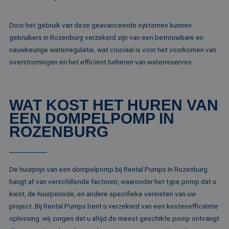
MR
1 week
Dit is een Microso
Microsoft
MSN 1st party co
Corporation
Door het gebruik van deze geavanceerde systemen kunnen
die we gebruiken
.c.bing.com
het gebruik van d
gebruikers in Rozenburg verzekerd zijn van een betrouwbare en
website voor inte
nauwkeurige waterregulatie, wat cruciaal is voor het voorkomen van
analyses te meten
overstromingen en het efficiënt beheren van waterreserves.
ANONCHK
10 minuten
Deze cookie
Microsoft
verzamelt informa
Corporation
over hoe de
.c.clarity.ms
eindgebruiker de
website gebruikt 
WAT KOST HET HUREN VAN
over eventuele
advertenties die 
EEN DOMPELPOMP IN
eindgebruiker
mogelijk heeft ge
ROZENBURG
voordat hij de
genoemde websit
bezocht.
lidc
1 dag
Dit is een Microso
Microsoft
MSN 1st party co
Corporation
De huurprijs van een dompelpomp bij Rental Pumps in Rozenburg
die zorgt voor de
.linkedin.com
goede werking va
hangt af van verschillende factoren, waaronder het type pomp dat u
deze website.
kiest, de huurperiode, en andere specifieke vereisten van uw
SM
.c.clarity.ms
Sessie
Dit is een Microso
project. Bij Rental Pumps bent u verzekerd van een kostenefficiënte
MSN 1st party co
die we gebruiken
oplossing: wij zorgen dat u altijd de meest geschikte pomp ontvangt
het gebruik van d