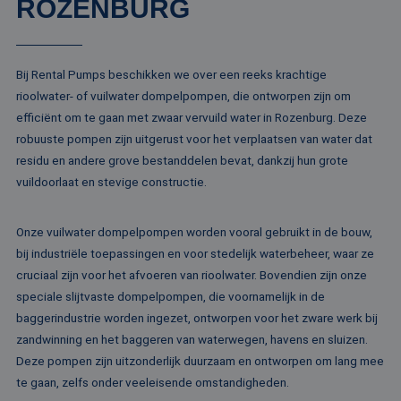
ROZENBURG
va
Sc
no
Google Privacy Policy
co
Bij Rental Pumps beschikken we over een reeks krachtige
PHPSESSID
Sessie
Co
PHP.net
ge
www.rentalpumps.eu
rioolwater- of vuilwater dompelpompen, die ontworpen zijn om
ap
ba
efficiënt om te gaan met zwaar vervuild water in Rozenburg. Deze
taa
id
robuuste pompen zijn uitgerust voor het verplaatsen van water dat
al
residu en andere grove bestanddelen bevat, dankzij hun grote
do
wo
vuildoorlaat en stevige constructie.
om
va
ge
te
Onze vuilwater dompelpompen worden vooral gebruikt in de bouw,
He
ge
bij industriële toepassingen en voor stedelijk waterbeheer, waar ze
wi
cruciaal zijn voor het afvoeren van rioolwater. Bovendien zijn onze
ge
nu
speciale slijtvaste dompelpompen, die voornamelijk in de
wo
ka
baggerindustrie worden ingezet, ontworpen voor het zware werk bij
vo
ee
zandwinning en het baggeren van waterwegen, havens en sluizen.
vo
Deze pompen zijn uitzonderlijk duurzaam en ontworpen om lang mee
be
ee
te gaan, zelfs onder veeleisende omstandigheden.
st
ge