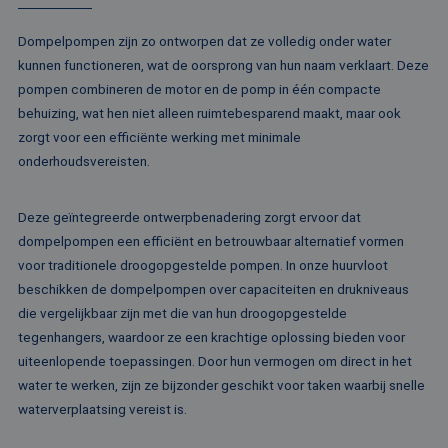
de sessie 
Microsoft-domein
gebruiker 
waardoor gebruik
en om mee
kunnen worden
Dompelpompen zijn zo ontworpen dat ze volledig onder water
paginawee
gevolgd.
combinere
kunnen functioneren, wat de oorsprong van hun naam verklaart. Deze
gebruikers
bcookie
1 jaar
Dit is een Microso
Microsoft
analytisch
pompen combineren de motor en de pomp in één compacte
MSN 1st party co
Corporation
doeleinden
voor het delen va
.linkedin.com
behuizing, wat hen niet alleen ruimtebesparend maakt, maar ook
de inhoud van de
_ga
1 jaar 1
Deze cook
Google LLC
website via social
zorgt voor een efficiënte werking met minimale
maand
gekoppeld
.rentalpumps.eu
media.
Google Uni
onderhoudsvereisten.
Analytics -
MUID
1 jaar
Deze cookie word
Microsoft
belangrijke
veel gebruikt doo
Corporation
van de me
mijn Microsoft als
.bing.com
algemeen 
Deze geïntegreerde ontwerpbenadering zorgt ervoor dat
een unieke
analyseser
gebruikers-ID. He
dompelpompen een efficiënt en betrouwbaar alternatief vormen
Google. De
kan worden inges
wordt geb
door ingesloten
voor traditionele droogopgestelde pompen. In onze huurvloot
unieke geb
microsoft-scripts.
ondersche
beschikken de dompelpompen over capaciteiten en drukniveaus
Algemeen wordt
een willek
aangenomen dat 
die vergelijkbaar zijn met die van hun droogopgestelde
gegeneree
synchroniseert tu
toe te wijz
veel verschillende
tegenhangers, waardoor ze een krachtige oplossing bieden voor
klant-ID. H
Microsoft-domein
opgenomen
waardoor gebruik
uiteenlopende toepassingen. Door hun vermogen om direct in het
paginaver
kunnen worden
een site e
water te werken, zijn ze bijzonder geschikt voor taken waarbij snelle
gevolgd.
gebruikt 
waterverplaatsing vereist is.
bezoekers-,
SRM_B
1 jaar
Dit is een Microso
Microsoft
campagne
MSN 1st party co
Corporation
te bereken
die zorgt voor de
.c.bing.com