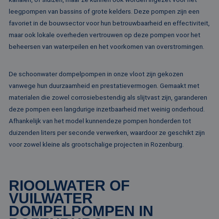
Strikt noodzakelijk
Prestatie
Targeting
leegpompen van bassins of grote kelders. Deze pompen zijn een
favoriet in de bouwsector voor hun betrouwbaarheid en effectiviteit,
Functioneel
Niet-geclassificeerd
maar ook lokale overheden vertrouwen op deze pompen voor het
Strikt noodzakelijke cookies maken de
beheersen van waterpeilen en het voorkomen van overstromingen.
kernfunctionaliteiten van de website mogelijk, zoals
gebruikersaanmelding en accountbeheer. De
website kan niet goed worden gebruikt zonder de
strikt noodzakelijke cookies.
De schoonwater dompelpompen in onze vloot zijn gekozen
vanwege hun duurzaamheid en prestatievermogen. Gemaakt met
Naam
Aanbieder / Domein
Vervaldatum
Om
materialen die zowel corrosiebestendig als slijtvast zijn, garanderen
li_gc
5 maanden 4
Wo
LinkedIn
weken
om
deze pompen een langdurige inzetbaarheid met weinig onderhoud.
Corporation
va
.linkedin.com
Afhankelijk van het model kunnendeze pompen honderden tot
sl
ge
duizenden liters per seconde verwerken, waardoor ze geschikt zijn
co
es
voor zowel kleine als grootschalige projecten in Rozenburg.
do
CookieScriptConsent
4 weken 2
De
CookieScript
dagen
wo
www.rentalpumps.eu
do
RIOOLWATER OF
Sc
om
VUILWATER
co
va
DOMPELPOMPEN IN
on
co