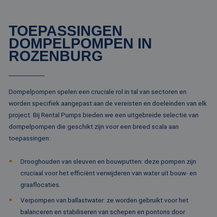
pa
__cf_bm
29 minuten
De
Cloudflare Inc.
TOEPASSINGEN
51 seconden
wo
.linkedin.com
om
DOMPELPOMPEN IN
te
me
ROZENBURG
Di
de
ge
te
ov
va
Dompelpompen spelen een cruciale rol in tal van sectoren en
__cf_bm
29 minuten
De
worden specifiek aangepast aan de vereisten en doeleinden van elk
Cloudflare Inc.
52 seconden
wo
.vimeo.com
project. Bij Rental Pumps bieden we een uitgebreide selectie van
om
te
dompelpompen die geschikt zijn voor een breed scala aan
me
Di
toepassingen:
de
ge
te
Drooghouden van sleuven en bouwputten: deze pompen zijn
ov
va
cruciaal voor het efficiënt verwijderen van water uit bouw- en
graaflocaties.
Verpompen van ballastwater: ze worden gebruikt voor het
balanceren en stabiliseren van schepen en pontons door
Aanbieder /