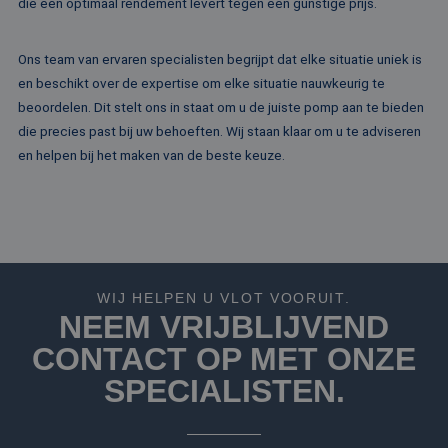
die een optimaal rendement levert tegen een gunstige prijs.
website voor inte
analyses te meten
_fbp
2 maanden 4
Gebruikt door
Meta Platform
Ons team van ervaren specialisten begrijpt dat elke situatie uniek is
weken
Facebook om een
Inc.
reeks
.rentalpumps.eu
en beschikt over de expertise om elke situatie nauwkeurig te
advertentieprodu
te leveren, zoals
beoordelen. Dit stelt ons in staat om u de juiste pomp aan te bieden
realtime bieden v
die precies past bij uw behoeften. Wij staan klaar om u te adviseren
externe adverteer
en helpen bij het maken van de beste keuze.
WIJ HELPEN U VLOT VOORUIT.
NEEM VRIJBLIJVEND
CONTACT OP MET ONZE
SPECIALISTEN.