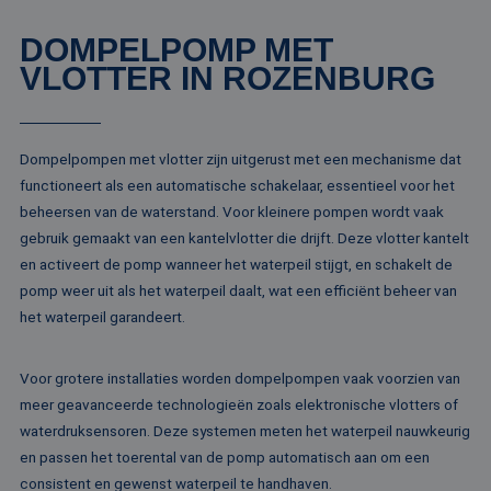
analyserap
goede werking va
de site.
deze website.
DOMPELPOMP MET
MR
1 week
Dit is een Microso
Microsoft
VLOTTER IN ROZENBURG
MSN 1st party co
Corporation
die we gebruiken
.c.clarity.ms
het gebruik van d
website voor inte
analyses te meten
Dompelpompen met vlotter zijn uitgerust met een mechanisme dat
IDE
1 jaar
Deze cookie word
Google LLC
ingesteld door
.doubleclick.net
functioneert als een automatische schakelaar, essentieel voor het
Doubleclick en vo
beheersen van de waterstand. Voor kleinere pompen wordt vaak
informatie uit ove
hoe de eindgebru
gebruik gemaakt van een kantelvlotter die drijft. Deze vlotter kantelt
de website gebrui
en over eventuel
en activeert de pomp wanneer het waterpeil stijgt, en schakelt de
advertenties die 
pomp weer uit als het waterpeil daalt, wat een efficiënt beheer van
eindgebruiker hee
gezien voordat hi
het waterpeil garandeert.
genoemde websit
bezocht.
test_cookie
15 minuten
Deze cookie word
Google LLC
Voor grotere installaties worden dompelpompen vaak voorzien van
geplaatst door
.doubleclick.net
DoubleClick
meer geavanceerde technologieën zoals elektronische vlotters of
(eigendom van
Google) om te
waterdruksensoren. Deze systemen meten het waterpeil nauwkeurig
bepalen of de
en passen het toerental van de pomp automatisch aan om een
browser van de
websitebezoeker
consistent en gewenst waterpeil te handhaven.
cookies onderste