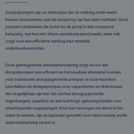
de sessie 
Microsoft-domein
gebruiker 
waardoor gebruik
en om mee
kunnen worden
Dompelpompen zijn zo ontworpen dat ze volledig onder water
paginawee
gevolgd.
combinere
kunnen functioneren, wat de oorsprong van hun naam verklaart. Deze
gebruikers
bcookie
1 jaar
Dit is een Microso
Microsoft
analytisch
pompen combineren de motor en de pomp in één compacte
MSN 1st party co
Corporation
doeleinden
voor het delen va
.linkedin.com
behuizing, wat hen niet alleen ruimtebesparend maakt, maar ook
de inhoud van de
_ga
1 jaar 1
Deze cook
Google LLC
website via social
zorgt voor een efficiënte werking met minimale
maand
gekoppeld
.rentalpumps.eu
media.
Google Uni
onderhoudsvereisten.
Analytics -
MUID
1 jaar
Deze cookie word
Microsoft
belangrijke
veel gebruikt doo
Corporation
van de me
mijn Microsoft als
.bing.com
algemeen 
Deze geïntegreerde ontwerpbenadering zorgt ervoor dat
een unieke
analyseser
gebruikers-ID. He
dompelpompen een efficiënt en betrouwbaar alternatief vormen
Google. De
kan worden inges
wordt geb
door ingesloten
voor traditionele droogopgestelde pompen. In onze huurvloot
unieke geb
microsoft-scripts.
ondersche
beschikken de dompelpompen over capaciteiten en drukniveaus
Algemeen wordt
een willek
aangenomen dat 
die vergelijkbaar zijn met die van hun droogopgestelde
gegeneree
synchroniseert tu
toe te wijz
veel verschillende
tegenhangers, waardoor ze een krachtige oplossing bieden voor
klant-ID. H
Microsoft-domein
opgenomen
waardoor gebruik
uiteenlopende toepassingen. Door hun vermogen om direct in het
paginaver
kunnen worden
een site e
water te werken, zijn ze bijzonder geschikt voor taken waarbij snelle
gevolgd.
gebruikt 
waterverplaatsing vereist is.
bezoekers-,
SRM_B
1 jaar
Dit is een Microso
Microsoft
campagne
MSN 1st party co
Corporation
te bereken
die zorgt voor de
.c.bing.com