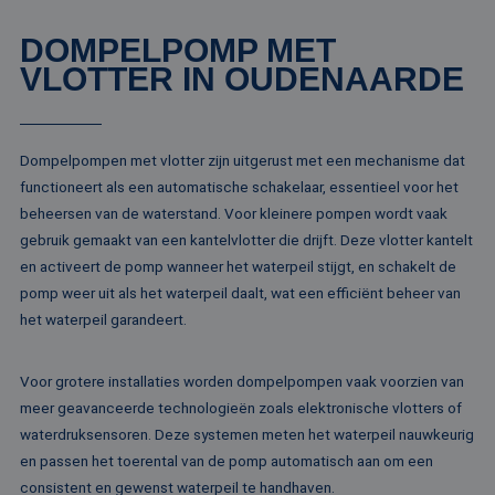
analyserap
goede werking va
de site.
deze website.
DOMPELPOMP MET
MR
1 week
Dit is een Microso
Microsoft
VLOTTER IN OUDENAARDE
MSN 1st party co
Corporation
die we gebruiken
.c.clarity.ms
het gebruik van d
website voor inte
analyses te meten
Dompelpompen met vlotter zijn uitgerust met een mechanisme dat
IDE
1 jaar
Deze cookie word
Google LLC
ingesteld door
.doubleclick.net
functioneert als een automatische schakelaar, essentieel voor het
Doubleclick en vo
beheersen van de waterstand. Voor kleinere pompen wordt vaak
informatie uit ove
hoe de eindgebru
gebruik gemaakt van een kantelvlotter die drijft. Deze vlotter kantelt
de website gebrui
en over eventuel
en activeert de pomp wanneer het waterpeil stijgt, en schakelt de
advertenties die 
pomp weer uit als het waterpeil daalt, wat een efficiënt beheer van
eindgebruiker hee
gezien voordat hi
het waterpeil garandeert.
genoemde websit
bezocht.
test_cookie
15 minuten
Deze cookie word
Google LLC
Voor grotere installaties worden dompelpompen vaak voorzien van
geplaatst door
.doubleclick.net
DoubleClick
meer geavanceerde technologieën zoals elektronische vlotters of
(eigendom van
Google) om te
waterdruksensoren. Deze systemen meten het waterpeil nauwkeurig
bepalen of de
en passen het toerental van de pomp automatisch aan om een
browser van de
websitebezoeker
consistent en gewenst waterpeil te handhaven.
cookies onderste