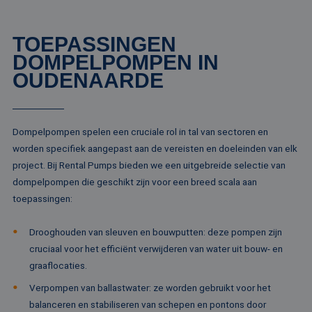
pa
__cf_bm
29 minuten
De
Cloudflare Inc.
TOEPASSINGEN
51 seconden
wo
.linkedin.com
om
DOMPELPOMPEN IN
te
me
OUDENAARDE
Di
de
ge
te
ov
va
Dompelpompen spelen een cruciale rol in tal van sectoren en
__cf_bm
29 minuten
De
worden specifiek aangepast aan de vereisten en doeleinden van elk
Cloudflare Inc.
52 seconden
wo
.vimeo.com
project. Bij Rental Pumps bieden we een uitgebreide selectie van
om
te
dompelpompen die geschikt zijn voor een breed scala aan
me
Di
toepassingen:
de
ge
te
Drooghouden van sleuven en bouwputten: deze pompen zijn
ov
va
cruciaal voor het efficiënt verwijderen van water uit bouw- en
graaflocaties.
Verpompen van ballastwater: ze worden gebruikt voor het
balanceren en stabiliseren van schepen en pontons door
Aanbieder /