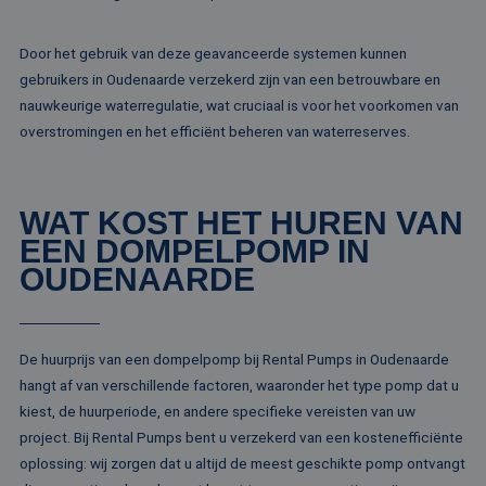
MR
1 week
Dit is een Microso
Microsoft
MSN 1st party co
Corporation
Door het gebruik van deze geavanceerde systemen kunnen
die we gebruiken
.c.bing.com
het gebruik van d
gebruikers in Oudenaarde verzekerd zijn van een betrouwbare en
website voor inte
nauwkeurige waterregulatie, wat cruciaal is voor het voorkomen van
analyses te meten
overstromingen en het efficiënt beheren van waterreserves.
ANONCHK
10 minuten
Deze cookie
Microsoft
verzamelt informa
Corporation
over hoe de
.c.clarity.ms
eindgebruiker de
website gebruikt 
WAT KOST HET HUREN VAN
over eventuele
advertenties die 
EEN DOMPELPOMP IN
eindgebruiker
mogelijk heeft ge
OUDENAARDE
voordat hij de
genoemde websit
bezocht.
lidc
1 dag
Dit is een Microso
Microsoft
MSN 1st party co
Corporation
De huurprijs van een dompelpomp bij Rental Pumps in Oudenaarde
die zorgt voor de
.linkedin.com
goede werking va
hangt af van verschillende factoren, waaronder het type pomp dat u
deze website.
kiest, de huurperiode, en andere specifieke vereisten van uw
SM
.c.clarity.ms
Sessie
Dit is een Microso
project. Bij Rental Pumps bent u verzekerd van een kostenefficiënte
MSN 1st party co
die we gebruiken
oplossing: wij zorgen dat u altijd de meest geschikte pomp ontvangt
het gebruik van d