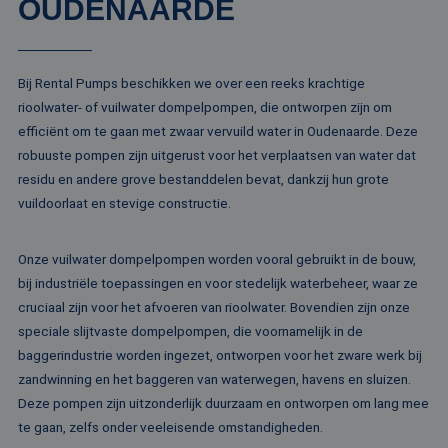
OUDENAARDE
va
Sc
no
Google Privacy Policy
co
Bij Rental Pumps beschikken we over een reeks krachtige
PHPSESSID
Sessie
Co
PHP.net
ge
www.rentalpumps.eu
rioolwater- of vuilwater dompelpompen, die ontworpen zijn om
ap
ba
efficiënt om te gaan met zwaar vervuild water in Oudenaarde. Deze
taa
id
robuuste pompen zijn uitgerust voor het verplaatsen van water dat
al
residu en andere grove bestanddelen bevat, dankzij hun grote
do
wo
vuildoorlaat en stevige constructie.
om
va
ge
te
Onze vuilwater dompelpompen worden vooral gebruikt in de bouw,
He
ge
bij industriële toepassingen en voor stedelijk waterbeheer, waar ze
wi
cruciaal zijn voor het afvoeren van rioolwater. Bovendien zijn onze
ge
nu
speciale slijtvaste dompelpompen, die voornamelijk in de
wo
ka
baggerindustrie worden ingezet, ontworpen voor het zware werk bij
vo
ee
zandwinning en het baggeren van waterwegen, havens en sluizen.
vo
Deze pompen zijn uitzonderlijk duurzaam en ontworpen om lang mee
be
ee
te gaan, zelfs onder veeleisende omstandigheden.
st
ge