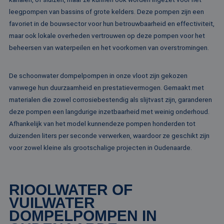
Strikt noodzakelijk
Prestatie
Targeting
leegpompen van bassins of grote kelders. Deze pompen zijn een
favoriet in de bouwsector voor hun betrouwbaarheid en effectiviteit,
Functioneel
Niet-geclassificeerd
maar ook lokale overheden vertrouwen op deze pompen voor het
Strikt noodzakelijke cookies maken de
beheersen van waterpeilen en het voorkomen van overstromingen.
kernfunctionaliteiten van de website mogelijk, zoals
gebruikersaanmelding en accountbeheer. De
website kan niet goed worden gebruikt zonder de
strikt noodzakelijke cookies.
De schoonwater dompelpompen in onze vloot zijn gekozen
vanwege hun duurzaamheid en prestatievermogen. Gemaakt met
Naam
Aanbieder / Domein
Vervaldatum
Om
materialen die zowel corrosiebestendig als slijtvast zijn, garanderen
li_gc
5 maanden 4
Wo
LinkedIn
weken
om
deze pompen een langdurige inzetbaarheid met weinig onderhoud.
Corporation
va
.linkedin.com
Afhankelijk van het model kunnendeze pompen honderden tot
sl
ge
duizenden liters per seconde verwerken, waardoor ze geschikt zijn
co
es
voor zowel kleine als grootschalige projecten in Oudenaarde.
do
CookieScriptConsent
4 weken 2
De
CookieScript
dagen
wo
www.rentalpumps.eu
do
RIOOLWATER OF
Sc
om
VUILWATER
co
va
DOMPELPOMPEN IN
on
co