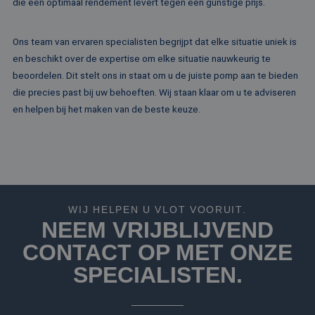
die een optimaal rendement levert tegen een gunstige prijs.
website voor inte
analyses te meten
_fbp
2 maanden 4
Gebruikt door
Meta Platform
Ons team van ervaren specialisten begrijpt dat elke situatie uniek is
weken
Facebook om een
Inc.
reeks
.rentalpumps.eu
en beschikt over de expertise om elke situatie nauwkeurig te
advertentieprodu
te leveren, zoals
beoordelen. Dit stelt ons in staat om u de juiste pomp aan te bieden
realtime bieden v
die precies past bij uw behoeften. Wij staan klaar om u te adviseren
externe adverteer
en helpen bij het maken van de beste keuze.
WIJ HELPEN U VLOT VOORUIT.
NEEM VRIJBLIJVEND
CONTACT OP MET ONZE
SPECIALISTEN.