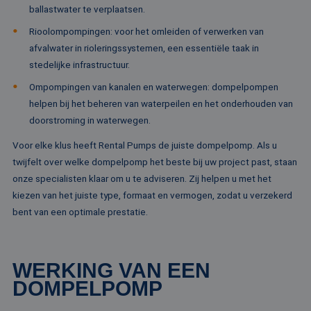
Naam
Vervaldatum
Omschrijving
Domein
Aanbieder /
ballastwater te verplaatsen.
Naam
Vervaldatum
Omschrijv
Domein
fp_user_id
.rentalpumps.eu
1 jaar 1
Rioolompompingen: voor het omleiden of verwerken van
maand
_ga_3GSTBZP51E
.rentalpumps.eu
1 jaar 1
Deze cooki
Aanbieder /
Naam
Vervaldatum
Omschrijving
afvalwater in rioleringssystemen, een essentiële taak in
maand
gebruikt d
Domein
Analytics 
stedelijke infrastructuur.
sessiestatu
_gcl_au
2 maanden 4
Deze cookie word
Google LLC
behouden
weken
ingesteld door
.rentalpumps.eu
Ompompingen van kanalen en waterwegen: dompelpompen
Doubleclick en vo
_ga_ZVQQH0XY8C
.rentalpumps.eu
1 jaar 1
Deze cooki
informatie uit ove
helpen bij het beheren van waterpeilen en het onderhouden van
maand
gebruikt d
hoe de eindgebru
Analytics 
doorstroming in waterwegen.
de website gebrui
sessiestatu
en over eventuel
behouden
advertenties die 
Voor elke klus heeft Rental Pumps de juiste dompelpomp. Als u
eindgebruiker hee
_clck
.rentalpumps.eu
1 jaar
Deze cooki
gezien voordat hi
twijfelt over welke dompelpomp het beste bij uw project past, staan
gebruikt 
genoemde websit
gebruikersi
onze specialisten klaar om u te adviseren. Zij helpen u met het
bezocht.
en betrok
kiezen van het juiste type, formaat en vermogen, zodat u verzekerd
de website
MUID
1 jaar 3
Deze cookie word
Microsoft
om de
weken
veel gebruikt doo
Corporation
bent van een optimale prestatie.
gebruikers
mijn Microsoft als
.clarity.ms
websitefunc
een unieke
te verbeter
gebruikers-ID. He
kan worden inges
_clsk
1 dag
Deze cooki
Microsoft
door ingesloten
WERKING VAN EEN
geassociee
.rentalpumps.eu
microsoft-scripts.
Microsoft C
Algemeen wordt
DOMPELPOMP
analytics s
aangenomen dat 
Het wordt 
synchroniseert tu
om informa
veel verschillende