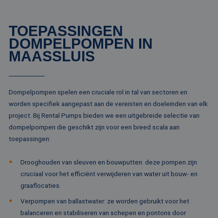
pa
__cf_bm
29 minuten
De
Cloudflare Inc.
TOEPASSINGEN
51 seconden
wo
.linkedin.com
om
DOMPELPOMPEN IN
te
me
MAASSLUIS
Di
de
ge
te
ov
va
Dompelpompen spelen een cruciale rol in tal van sectoren en
__cf_bm
29 minuten
De
worden specifiek aangepast aan de vereisten en doeleinden van elk
Cloudflare Inc.
52 seconden
wo
.vimeo.com
project. Bij Rental Pumps bieden we een uitgebreide selectie van
om
te
dompelpompen die geschikt zijn voor een breed scala aan
me
Di
toepassingen:
de
ge
te
Drooghouden van sleuven en bouwputten: deze pompen zijn
ov
va
cruciaal voor het efficiënt verwijderen van water uit bouw- en
graaflocaties.
Verpompen van ballastwater: ze worden gebruikt voor het
balanceren en stabiliseren van schepen en pontons door
Aanbieder /