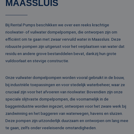
MAASSLUIS
va
Sc
no
Google Privacy Policy
co
Bij Rental Pumps beschikken we over een reeks krachtige
PHPSESSID
Sessie
Co
PHP.net
ge
www.rentalpumps.eu
rioolwater- of vuilwater dompelpompen, die ontworpen zijn om
ap
ba
efficiënt om te gaan met zwaar vervuild water in Maassluis. Deze
taa
id
robuuste pompen zijn uitgerust voor het verplaatsen van water dat
al
residu en andere grove bestanddelen bevat, dankzij hun grote
do
wo
vuildoorlaat en stevige constructie.
om
va
ge
te
Onze vuilwater dompelpompen worden vooral gebruikt in de bouw,
He
ge
bij industriële toepassingen en voor stedelijk waterbeheer, waar ze
wi
cruciaal zijn voor het afvoeren van rioolwater. Bovendien zijn onze
ge
nu
speciale slijtvaste dompelpompen, die voornamelijk in de
wo
ka
baggerindustrie worden ingezet, ontworpen voor het zware werk bij
vo
ee
zandwinning en het baggeren van waterwegen, havens en sluizen.
vo
Deze pompen zijn uitzonderlijk duurzaam en ontworpen om lang mee
be
ee
te gaan, zelfs onder veeleisende omstandigheden.
st
ge