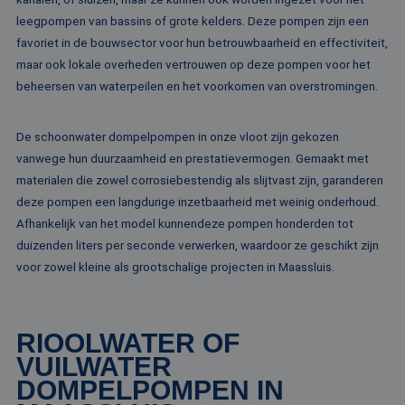
Strikt noodzakelijk
Prestatie
Targeting
leegpompen van bassins of grote kelders. Deze pompen zijn een
favoriet in de bouwsector voor hun betrouwbaarheid en effectiviteit,
Functioneel
Niet-geclassificeerd
maar ook lokale overheden vertrouwen op deze pompen voor het
Strikt noodzakelijke cookies maken de
beheersen van waterpeilen en het voorkomen van overstromingen.
kernfunctionaliteiten van de website mogelijk, zoals
gebruikersaanmelding en accountbeheer. De
website kan niet goed worden gebruikt zonder de
strikt noodzakelijke cookies.
De schoonwater dompelpompen in onze vloot zijn gekozen
vanwege hun duurzaamheid en prestatievermogen. Gemaakt met
Naam
Aanbieder / Domein
Vervaldatum
Om
materialen die zowel corrosiebestendig als slijtvast zijn, garanderen
li_gc
5 maanden 4
Wo
LinkedIn
weken
om
deze pompen een langdurige inzetbaarheid met weinig onderhoud.
Corporation
va
.linkedin.com
Afhankelijk van het model kunnendeze pompen honderden tot
sl
ge
duizenden liters per seconde verwerken, waardoor ze geschikt zijn
co
es
voor zowel kleine als grootschalige projecten in Maassluis.
do
CookieScriptConsent
4 weken 2
De
CookieScript
dagen
wo
www.rentalpumps.eu
do
RIOOLWATER OF
Sc
om
VUILWATER
co
va
DOMPELPOMPEN IN
on
co