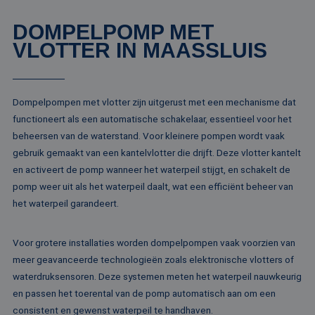
analyserap
goede werking va
de site.
deze website.
DOMPELPOMP MET
MR
1 week
Dit is een Microso
Microsoft
VLOTTER IN MAASSLUIS
MSN 1st party co
Corporation
die we gebruiken
.c.clarity.ms
het gebruik van d
website voor inte
analyses te meten
Dompelpompen met vlotter zijn uitgerust met een mechanisme dat
IDE
1 jaar
Deze cookie word
Google LLC
ingesteld door
.doubleclick.net
functioneert als een automatische schakelaar, essentieel voor het
Doubleclick en vo
beheersen van de waterstand. Voor kleinere pompen wordt vaak
informatie uit ove
hoe de eindgebru
gebruik gemaakt van een kantelvlotter die drijft. Deze vlotter kantelt
de website gebrui
en over eventuel
en activeert de pomp wanneer het waterpeil stijgt, en schakelt de
advertenties die 
pomp weer uit als het waterpeil daalt, wat een efficiënt beheer van
eindgebruiker hee
gezien voordat hi
het waterpeil garandeert.
genoemde websit
bezocht.
test_cookie
15 minuten
Deze cookie word
Google LLC
Voor grotere installaties worden dompelpompen vaak voorzien van
geplaatst door
.doubleclick.net
DoubleClick
meer geavanceerde technologieën zoals elektronische vlotters of
(eigendom van
Google) om te
waterdruksensoren. Deze systemen meten het waterpeil nauwkeurig
bepalen of de
en passen het toerental van de pomp automatisch aan om een
browser van de
websitebezoeker
consistent en gewenst waterpeil te handhaven.
cookies onderste