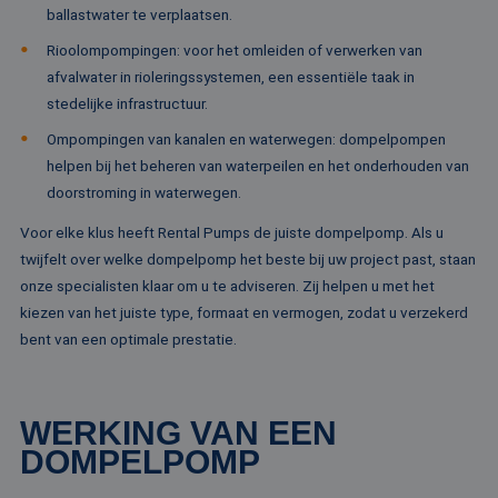
Naam
Vervaldatum
Omschrijving
Domein
Aanbieder /
ballastwater te verplaatsen.
Naam
Vervaldatum
Omschrijv
Domein
fp_user_id
.rentalpumps.eu
1 jaar 1
Rioolompompingen: voor het omleiden of verwerken van
maand
_ga_3GSTBZP51E
.rentalpumps.eu
1 jaar 1
Deze cooki
Aanbieder /
Naam
Vervaldatum
Omschrijving
afvalwater in rioleringssystemen, een essentiële taak in
maand
gebruikt d
Domein
Analytics 
stedelijke infrastructuur.
sessiestatu
_gcl_au
2 maanden 4
Deze cookie word
Google LLC
behouden
weken
ingesteld door
.rentalpumps.eu
Ompompingen van kanalen en waterwegen: dompelpompen
Doubleclick en vo
_ga_ZVQQH0XY8C
.rentalpumps.eu
1 jaar 1
Deze cooki
informatie uit ove
helpen bij het beheren van waterpeilen en het onderhouden van
maand
gebruikt d
hoe de eindgebru
Analytics 
doorstroming in waterwegen.
de website gebrui
sessiestatu
en over eventuel
behouden
advertenties die 
Voor elke klus heeft Rental Pumps de juiste dompelpomp. Als u
eindgebruiker hee
_clck
.rentalpumps.eu
1 jaar
Deze cooki
gezien voordat hi
twijfelt over welke dompelpomp het beste bij uw project past, staan
gebruikt 
genoemde websit
gebruikersi
onze specialisten klaar om u te adviseren. Zij helpen u met het
bezocht.
en betrok
kiezen van het juiste type, formaat en vermogen, zodat u verzekerd
de website
MUID
1 jaar 3
Deze cookie word
Microsoft
om de
weken
veel gebruikt doo
Corporation
bent van een optimale prestatie.
gebruikers
mijn Microsoft als
.clarity.ms
websitefunc
een unieke
te verbeter
gebruikers-ID. He
kan worden inges
_clsk
1 dag
Deze cooki
Microsoft
door ingesloten
WERKING VAN EEN
geassociee
.rentalpumps.eu
microsoft-scripts.
Microsoft C
Algemeen wordt
DOMPELPOMP
analytics s
aangenomen dat 
Het wordt 
synchroniseert tu
om informa
veel verschillende