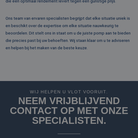
die een optimaal rendement levert tegen een gunstige prijs.
website voor inte
analyses te meten
_fbp
2 maanden 4
Gebruikt door
Meta Platform
Ons team van ervaren specialisten begrijpt dat elke situatie uniek is
weken
Facebook om een
Inc.
reeks
.rentalpumps.eu
en beschikt over de expertise om elke situatie nauwkeurig te
advertentieprodu
te leveren, zoals
beoordelen. Dit stelt ons in staat om u de juiste pomp aan te bieden
realtime bieden v
die precies past bij uw behoeften. Wij staan klaar om u te adviseren
externe adverteer
en helpen bij het maken van de beste keuze.
WIJ HELPEN U VLOT VOORUIT.
NEEM VRIJBLIJVEND
CONTACT OP MET ONZE
SPECIALISTEN.