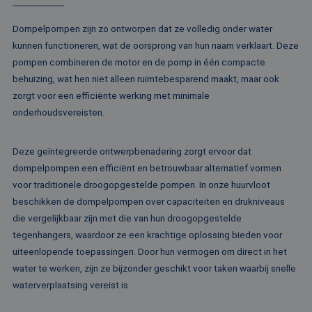
de sessie 
Microsoft-domein
gebruiker 
waardoor gebruik
en om mee
kunnen worden
Dompelpompen zijn zo ontworpen dat ze volledig onder water
paginawee
gevolgd.
combinere
kunnen functioneren, wat de oorsprong van hun naam verklaart. Deze
gebruikers
bcookie
1 jaar
Dit is een Microso
Microsoft
analytisch
pompen combineren de motor en de pomp in één compacte
MSN 1st party co
Corporation
doeleinden
voor het delen va
.linkedin.com
behuizing, wat hen niet alleen ruimtebesparend maakt, maar ook
de inhoud van de
_ga
1 jaar 1
Deze cook
Google LLC
website via social
zorgt voor een efficiënte werking met minimale
maand
gekoppeld
.rentalpumps.eu
media.
Google Uni
onderhoudsvereisten.
Analytics -
MUID
1 jaar
Deze cookie word
Microsoft
belangrijke
veel gebruikt doo
Corporation
van de me
mijn Microsoft als
.bing.com
algemeen 
Deze geïntegreerde ontwerpbenadering zorgt ervoor dat
een unieke
analyseser
gebruikers-ID. He
dompelpompen een efficiënt en betrouwbaar alternatief vormen
Google. De
kan worden inges
wordt geb
door ingesloten
voor traditionele droogopgestelde pompen. In onze huurvloot
unieke geb
microsoft-scripts.
ondersche
beschikken de dompelpompen over capaciteiten en drukniveaus
Algemeen wordt
een willek
aangenomen dat 
die vergelijkbaar zijn met die van hun droogopgestelde
gegeneree
synchroniseert tu
toe te wijz
veel verschillende
tegenhangers, waardoor ze een krachtige oplossing bieden voor
klant-ID. H
Microsoft-domein
opgenomen
waardoor gebruik
uiteenlopende toepassingen. Door hun vermogen om direct in het
paginaver
kunnen worden
een site e
water te werken, zijn ze bijzonder geschikt voor taken waarbij snelle
gevolgd.
gebruikt 
waterverplaatsing vereist is.
bezoekers-,
SRM_B
1 jaar
Dit is een Microso
Microsoft
campagne
MSN 1st party co
Corporation
te bereken
die zorgt voor de
.c.bing.com