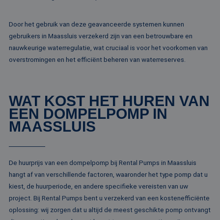
MR
1 week
Dit is een Microso
Microsoft
MSN 1st party co
Corporation
Door het gebruik van deze geavanceerde systemen kunnen
die we gebruiken
.c.bing.com
het gebruik van d
gebruikers in Maassluis verzekerd zijn van een betrouwbare en
website voor inte
nauwkeurige waterregulatie, wat cruciaal is voor het voorkomen van
analyses te meten
overstromingen en het efficiënt beheren van waterreserves.
ANONCHK
10 minuten
Deze cookie
Microsoft
verzamelt informa
Corporation
over hoe de
.c.clarity.ms
eindgebruiker de
website gebruikt 
WAT KOST HET HUREN VAN
over eventuele
advertenties die 
EEN DOMPELPOMP IN
eindgebruiker
mogelijk heeft ge
MAASSLUIS
voordat hij de
genoemde websit
bezocht.
lidc
1 dag
Dit is een Microso
Microsoft
MSN 1st party co
Corporation
De huurprijs van een dompelpomp bij Rental Pumps in Maassluis
die zorgt voor de
.linkedin.com
goede werking va
hangt af van verschillende factoren, waaronder het type pomp dat u
deze website.
kiest, de huurperiode, en andere specifieke vereisten van uw
SM
.c.clarity.ms
Sessie
Dit is een Microso
project. Bij Rental Pumps bent u verzekerd van een kostenefficiënte
MSN 1st party co
die we gebruiken
oplossing: wij zorgen dat u altijd de meest geschikte pomp ontvangt
het gebruik van d