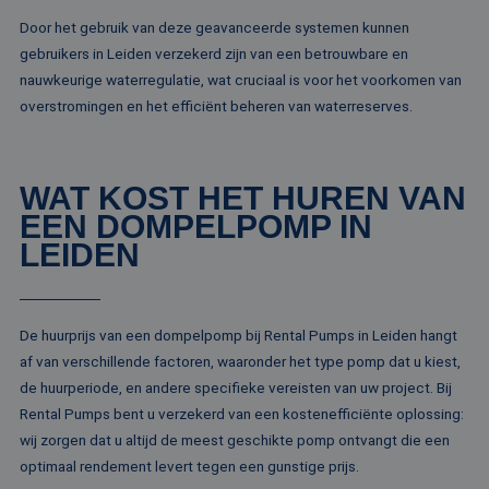
MR
1 week
Dit is een Microso
Microsoft
Door het gebruik van deze geavanceerde systemen kunnen
MSN 1st party co
Corporation
die we gebruiken
.c.bing.com
gebruikers in Leiden verzekerd zijn van een betrouwbare en
het gebruik van d
nauwkeurige waterregulatie, wat cruciaal is voor het voorkomen van
website voor inte
analyses te meten
overstromingen en het efficiënt beheren van waterreserves.
ANONCHK
10 minuten
Deze cookie
Microsoft
verzamelt informa
Corporation
over hoe de
.c.clarity.ms
eindgebruiker de
website gebruikt 
WAT KOST HET HUREN VAN
over eventuele
EEN DOMPELPOMP IN
advertenties die 
eindgebruiker
LEIDEN
mogelijk heeft ge
voordat hij de
genoemde websit
bezocht.
lidc
1 dag
Dit is een Microso
Microsoft
De huurprijs van een dompelpomp bij Rental Pumps in Leiden hangt
MSN 1st party co
Corporation
die zorgt voor de
.linkedin.com
af van verschillende factoren, waaronder het type pomp dat u kiest,
goede werking va
de huurperiode, en andere specifieke vereisten van uw project. Bij
deze website.
Rental Pumps bent u verzekerd van een kostenefficiënte oplossing:
SM
.c.clarity.ms
Sessie
Dit is een Microso
MSN 1st party co
wij zorgen dat u altijd de meest geschikte pomp ontvangt die een
die we gebruiken
het gebruik van d
optimaal rendement levert tegen een gunstige prijs.
website voor inte