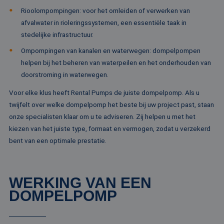
Naam
Vervaldatum
Omschrijv
Domein
Rioolompompingen: voor het omleiden of verwerken van
fp_user_id
.rentalpumps.eu
1 jaar 1
maand
afvalwater in rioleringssystemen, een essentiële taak in
_ga_3GSTBZP51E
.rentalpumps.eu
1 jaar 1
Deze cooki
Aanbieder /
Naam
Vervaldatum
Omschrijving
maand
gebruikt d
Domein
stedelijke infrastructuur.
Analytics 
sessiestatu
_gcl_au
2 maanden 4
Deze cookie word
Google LLC
Ompompingen van kanalen en waterwegen: dompelpompen
behouden
weken
ingesteld door
.rentalpumps.eu
Doubleclick en vo
helpen bij het beheren van waterpeilen en het onderhouden van
_ga_ZVQQH0XY8C
.rentalpumps.eu
1 jaar 1
Deze cooki
informatie uit ove
maand
gebruikt d
doorstroming in waterwegen.
hoe de eindgebru
Analytics 
de website gebrui
sessiestatu
en over eventuel
Voor elke klus heeft Rental Pumps de juiste dompelpomp. Als u
behouden
advertenties die 
eindgebruiker hee
twijfelt over welke dompelpomp het beste bij uw project past, staan
_clck
.rentalpumps.eu
1 jaar
Deze cooki
gezien voordat hi
gebruikt 
onze specialisten klaar om u te adviseren. Zij helpen u met het
genoemde websit
gebruikersi
bezocht.
kiezen van het juiste type, formaat en vermogen, zodat u verzekerd
en betrok
de website
MUID
1 jaar 3
Deze cookie word
Microsoft
bent van een optimale prestatie.
om de
weken
veel gebruikt doo
Corporation
gebruikers
mijn Microsoft als
.clarity.ms
websitefunc
een unieke
te verbeter
gebruikers-ID. He
kan worden inges
_clsk
1 dag
Deze cooki
WERKING VAN EEN
Microsoft
door ingesloten
geassociee
.rentalpumps.eu
microsoft-scripts.
DOMPELPOMP
Microsoft C
Algemeen wordt
analytics s
aangenomen dat 
Het wordt 
synchroniseert tu
om informa
veel verschillende
de sessie 
Microsoft-domein