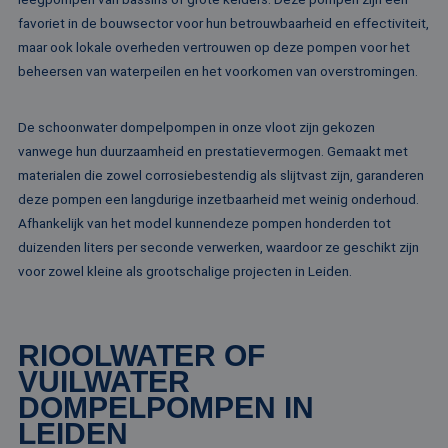
Strikt noodzakelijk
Prestatie
Targeting
favoriet in de bouwsector voor hun betrouwbaarheid en effectiviteit,
Functioneel
Niet-geclassificeerd
maar ook lokale overheden vertrouwen op deze pompen voor het
beheersen van waterpeilen en het voorkomen van overstromingen.
Strikt noodzakelijke cookies maken de
kernfunctionaliteiten van de website mogelijk, zoals
gebruikersaanmelding en accountbeheer. De
website kan niet goed worden gebruikt zonder de
De schoonwater dompelpompen in onze vloot zijn gekozen
strikt noodzakelijke cookies.
vanwege hun duurzaamheid en prestatievermogen. Gemaakt met
Naam
Aanbieder / Domein
Vervaldatum
Om
materialen die zowel corrosiebestendig als slijtvast zijn, garanderen
li_gc
5 maanden 4
Wo
LinkedIn
deze pompen een langdurige inzetbaarheid met weinig onderhoud.
weken
om
Corporation
Afhankelijk van het model kunnendeze pompen honderden tot
va
.linkedin.com
sl
duizenden liters per seconde verwerken, waardoor ze geschikt zijn
ge
co
voor zowel kleine als grootschalige projecten in Leiden.
es
do
CookieScriptConsent
4 weken 2
De
CookieScript
dagen
wo
www.rentalpumps.eu
RIOOLWATER OF
do
Sc
VUILWATER
om
co
DOMPELPOMPEN IN
va
on
LEIDEN
co