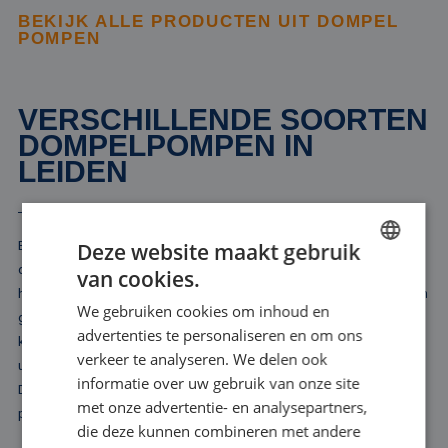
BEKIJK ALLE PRODUCTEN UIT DOMPEL
POMPEN
VERSCHILLENDE SOORTEN
DOMPELPOMPEN IN
LEIDEN
Bij Rental Pumps bieden we u een breed scala aan dompelpompen
Deze website maakt gebruik
die geschikt zijn voor diverse toepassingen in Leiden. In onze
van cookies.
DUTCH
huurvloot vindt u uitsluitend elektrische dompelpompen, variërend in
We gebruiken cookies om inhoud en
FRENCH
grootte en capaciteit. Onze selectie omvat modellen die vanaf 10
advertenties te personaliseren en om ons
kubieke meter water per uur kunnen verplaatsen tot krachtige
GERMAN
verkeer te analyseren. We delen ook
uitvoeringen die tot wel 10.000 kubieke meter per uur aan kunnen.
informatie over uw gebruik van onze site
ENGLISH
Dit ruime aanbod zorgt ervoor dat we voor elke situatie een
met onze advertentie- en analysepartners,
passende oplossing kunnen bieden.
die deze kunnen combineren met andere