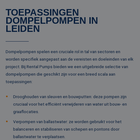
pa
TOEPASSINGEN
__cf_bm
29 minuten
De
Cloudflare Inc.
51 seconden
wo
.linkedin.com
DOMPELPOMPEN IN
om
te
LEIDEN
me
Di
de
ge
te
ov
Dompelpompen spelen een cruciale rol in tal van sectoren en
va
worden specifiek aangepast aan de vereisten en doeleinden van elk
__cf_bm
29 minuten
De
Cloudflare Inc.
project. Bij Rental Pumps bieden we een uitgebreide selectie van
52 seconden
wo
.vimeo.com
om
dompelpompen die geschikt zijn voor een breed scala aan
te
me
toepassingen:
Di
de
ge
Drooghouden van sleuven en bouwputten: deze pompen zijn
te
ov
cruciaal voor het efficiënt verwijderen van water uit bouw- en
va
graaflocaties.
Verpompen van ballastwater: ze worden gebruikt voor het
balanceren en stabiliseren van schepen en pontons door
Aanbieder /
ballastwater te verplaatsen.
Naam
Vervaldatum
Omschrijving
Domein
Aanbieder /