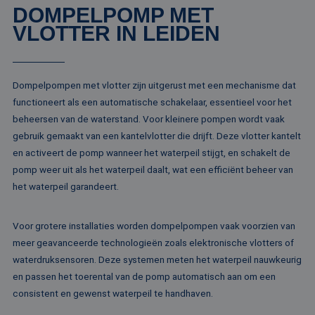
de site.
DOMPELPOMP MET
deze website.
VLOTTER IN LEIDEN
MR
1 week
Dit is een Microso
Microsoft
MSN 1st party co
Corporation
die we gebruiken
.c.clarity.ms
het gebruik van d
website voor inte
analyses te meten
Dompelpompen met vlotter zijn uitgerust met een mechanisme dat
IDE
1 jaar
Deze cookie word
Google LLC
functioneert als een automatische schakelaar, essentieel voor het
ingesteld door
.doubleclick.net
beheersen van de waterstand. Voor kleinere pompen wordt vaak
Doubleclick en vo
informatie uit ove
gebruik gemaakt van een kantelvlotter die drijft. Deze vlotter kantelt
hoe de eindgebru
de website gebrui
en activeert de pomp wanneer het waterpeil stijgt, en schakelt de
en over eventuel
advertenties die 
pomp weer uit als het waterpeil daalt, wat een efficiënt beheer van
eindgebruiker hee
het waterpeil garandeert.
gezien voordat hi
genoemde websit
bezocht.
Voor grotere installaties worden dompelpompen vaak voorzien van
test_cookie
15 minuten
Deze cookie word
Google LLC
geplaatst door
.doubleclick.net
meer geavanceerde technologieën zoals elektronische vlotters of
DoubleClick
(eigendom van
waterdruksensoren. Deze systemen meten het waterpeil nauwkeurig
Google) om te
en passen het toerental van de pomp automatisch aan om een
bepalen of de
browser van de
consistent en gewenst waterpeil te handhaven.
websitebezoeker
cookies onderste