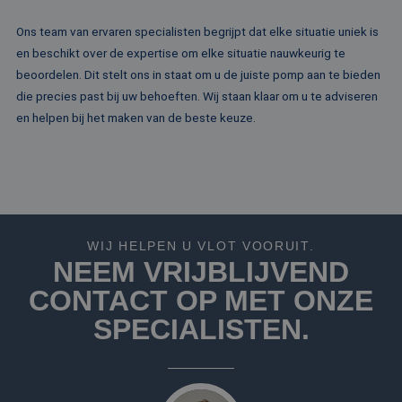
analyses te meten
Ons team van ervaren specialisten begrijpt dat elke situatie uniek is
_fbp
2 maanden 4
Gebruikt door
Meta Platform
weken
Facebook om een
Inc.
en beschikt over de expertise om elke situatie nauwkeurig te
reeks
.rentalpumps.eu
advertentieprodu
beoordelen. Dit stelt ons in staat om u de juiste pomp aan te bieden
te leveren, zoals
realtime bieden v
die precies past bij uw behoeften. Wij staan klaar om u te adviseren
externe adverteer
en helpen bij het maken van de beste keuze.
WIJ HELPEN U VLOT VOORUIT.
NEEM VRIJBLIJVEND
CONTACT OP MET ONZE
SPECIALISTEN.