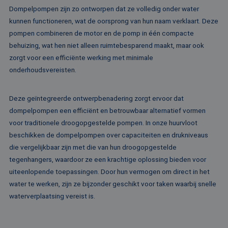
gebruiker 
waardoor gebruik
Dompelpompen zijn zo ontworpen dat ze volledig onder water
en om mee
kunnen worden
paginawee
gevolgd.
kunnen functioneren, wat de oorsprong van hun naam verklaart. Deze
combinere
gebruikers
pompen combineren de motor en de pomp in één compacte
bcookie
1 jaar
Dit is een Microso
Microsoft
analytisch
MSN 1st party co
Corporation
behuizing, wat hen niet alleen ruimtebesparend maakt, maar ook
doeleinden
voor het delen va
.linkedin.com
de inhoud van de
zorgt voor een efficiënte werking met minimale
_ga
1 jaar 1
Deze cook
Google LLC
website via social
maand
gekoppeld
.rentalpumps.eu
onderhoudsvereisten.
media.
Google Uni
Analytics -
MUID
1 jaar
Deze cookie word
Microsoft
belangrijke
veel gebruikt doo
Corporation
van de me
Deze geïntegreerde ontwerpbenadering zorgt ervoor dat
mijn Microsoft als
.bing.com
algemeen 
een unieke
dompelpompen een efficiënt en betrouwbaar alternatief vormen
analyseser
gebruikers-ID. He
Google. De
kan worden inges
voor traditionele droogopgestelde pompen. In onze huurvloot
wordt geb
door ingesloten
unieke geb
microsoft-scripts.
beschikken de dompelpompen over capaciteiten en drukniveaus
ondersche
Algemeen wordt
een willek
die vergelijkbaar zijn met die van hun droogopgestelde
aangenomen dat 
gegeneree
synchroniseert tu
tegenhangers, waardoor ze een krachtige oplossing bieden voor
toe te wijz
veel verschillende
klant-ID. H
Microsoft-domein
uiteenlopende toepassingen. Door hun vermogen om direct in het
opgenomen
waardoor gebruik
paginaver
water te werken, zijn ze bijzonder geschikt voor taken waarbij snelle
kunnen worden
een site e
gevolgd.
waterverplaatsing vereist is.
gebruikt 
bezoekers-,
SRM_B
1 jaar
Dit is een Microso
Microsoft
campagne
MSN 1st party co
Corporation
te bereken
die zorgt voor de
.c.bing.com
analyserap
goede werking va