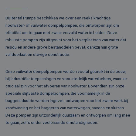
va
Sc
no
Google Privacy Policy
co
Bij Rental Pumps beschikken we over een reeks krachtige
PHPSESSID
Sessie
Co
PHP.net
rioolwater- of vuilwater dompelpompen, die ontworpen zijn om
ge
www.rentalpumps.eu
ap
efficiënt om te gaan met zwaar vervuild water in Leiden. Deze
ba
taa
robuuste pompen zijn uitgerust voor het verplaatsen van water dat
id
residu en andere grove bestanddelen bevat, dankzij hun grote
al
do
vuildoorlaat en stevige constructie.
wo
om
va
ge
Onze vuilwater dompelpompen worden vooral gebruikt in de bouw,
te
He
bij industriële toepassingen en voor stedelijk waterbeheer, waar ze
ge
wi
cruciaal zijn voor het afvoeren van rioolwater. Bovendien zijn onze
ge
speciale slijtvaste dompelpompen, die voornamelijk in de
nu
wo
baggerindustrie worden ingezet, ontworpen voor het zware werk bij
ka
vo
zandwinning en het baggeren van waterwegen, havens en sluizen.
ee
Deze pompen zijn uitzonderlijk duurzaam en ontworpen om lang mee
vo
be
te gaan, zelfs onder veeleisende omstandigheden.
ee
st
ge