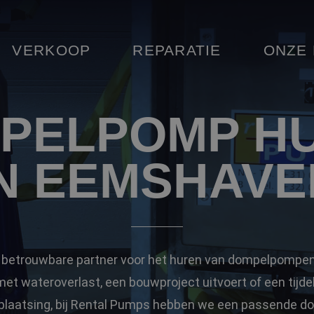
VERKOOP
REPARATIE
ONZE
PELPOMP H
IN EEMSHAVE
 betrouwbare partner voor het huren van dompelpompen
et wateroverlast, een bouwproject uitvoert of een tijdel
rplaatsing, bij Rental Pumps hebben we een passende d