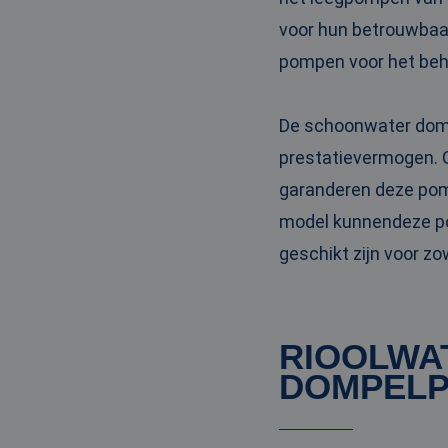
PHPSESSID
voor hun betrouwbaar
pompen voor het beh
De schoonwater domp
__cf_bm
prestatievermogen. G
garanderen deze pom
__cf_bm
model kunnendeze po
geschikt zijn voor z
Naam
Naam
fp_user_id
Aanbi
RIOOLWA
Naam
Dome
_ga_3GSTBZP51E
DOMPELP
_gcl_au
Goog
.ren
_ga_ZVQQH0XY8C