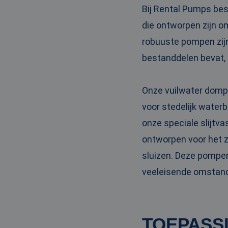
_clck
MUID
Micr
Bij Rental Pumps bes
Corp
.clar
die ontworpen zijn o
_clsk
robuuste pompen zijn
bcookie
Micr
bestanddelen bevat, 
Corp
.link
_ga
MUID
Micr
Corp
Onze vuilwater dompe
.bin
voor stedelijk waterb
onze speciale slijtv
SRM_B
Micr
Corp
ontworpen voor het 
.c.bi
MR
Micr
sluizen. Deze pompen
Corp
.c.cla
veeleisende omstan
IDE
Goog
.doub
TOEPASS
test_cookie
Goog
.doub