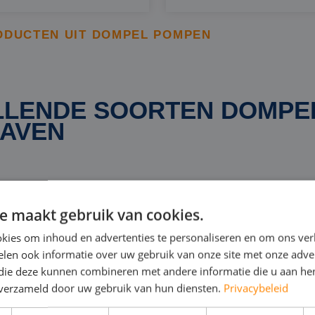
ODUCTEN UIT DOMPEL POMPEN
LLENDE SOORTEN DOMP
HAVEN
den we u een breed scala aan dompelpompen die geschik
haven. In onze huurvloot vindt u uitsluitend elektrisc
e maakt gebruik van cookies.
 en capaciteit. Onze selectie omvat modellen die vanaf 
kies om inhoud en advertenties te personaliseren en om ons ver
 verplaatsen tot krachtige uitvoeringen die tot wel 10.0
len ook informatie over uw gebruik van onze site met onze adver
 die deze kunnen combineren met andere informatie die u aan hen
ruime aanbod zorgt ervoor dat we voor elke situatie een
n verzameld door uw gebruik van hun diensten.
Privacybeleid