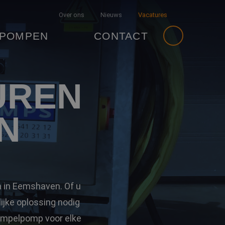
Over ons
Nieuws
Vacatures
 POMPEN
CONTACT
UREN
N
 in Eemshaven. Of u
ijke oplossing nodig
ompelpomp voor elke