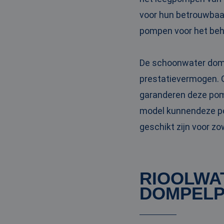
PHPSESSID
voor hun betrouwbaar
pompen voor het beh
De schoonwater domp
__cf_bm
prestatievermogen. G
garanderen deze pom
__cf_bm
model kunnendeze po
geschikt zijn voor zo
Naam
Naam
fp_user_id
Aanbi
RIOOLWA
Naam
Dome
_ga_3GSTBZP51E
DOMPELP
_gcl_au
Goog
.ren
_ga_ZVQQH0XY8C