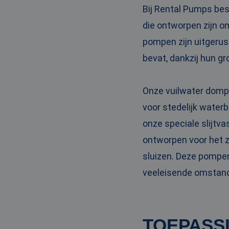
_clck
MUID
Micr
Bij Rental Pumps bes
Corp
.clar
die ontworpen zijn o
_clsk
pompen zijn uitgerus
bcookie
Micr
bevat, dankzij hun gr
Corp
.link
_ga
MUID
Micr
Corp
Onze vuilwater dompe
.bin
voor stedelijk waterb
onze speciale slijtv
SRM_B
Micr
Corp
ontworpen voor het 
.c.bi
MR
Micr
sluizen. Deze pompen
Corp
.c.cla
veeleisende omstan
IDE
Goog
.doub
TOEPASS
test_cookie
Goog
.doub