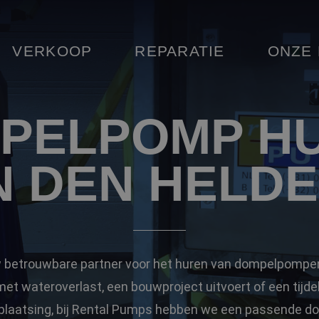
VERKOOP
REPARATIE
ONZE
PELPOMP H
N DEN HELD
 betrouwbare partner voor het huren van dompelpompen 
et wateroverlast, een bouwproject uitvoert of een tijdel
rplaatsing, bij Rental Pumps hebben we een passende d