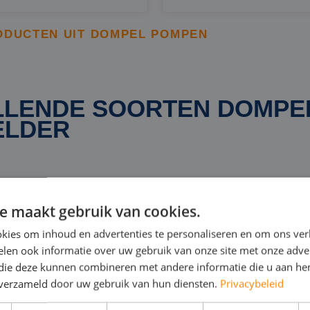
ODUCTEN UIT DOMPEL POMPEN
LLENDE SOORTEN DOMP
ELDER
den we u een breed scala aan dompelpompen die geschik
Helder. In onze huurvloot vindt u uitsluitend elektrisc
e maakt gebruik van cookies.
 en capaciteit. Onze selectie omvat modellen die vanaf 
kies om inhoud en advertenties te personaliseren en om ons ver
 verplaatsen tot krachtige uitvoeringen die tot wel 10.0
len ook informatie over uw gebruik van onze site met onze adver
 die deze kunnen combineren met andere informatie die u aan hen
ruime aanbod zorgt ervoor dat we voor elke situatie een
n verzameld door uw gebruik van hun diensten.
Privacybeleid