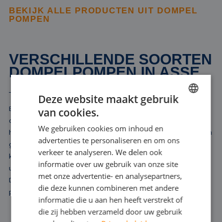
BEKIJK ALLE PRODUCTEN UIT DOMPEL
POMPEN
VERSCHILLENDE SOORTEN
DOMPELPOMPEN IN ASSE
Deze website maakt gebruik
Bij Rental Pumps bieden we u een breed scala aan dompelpompen
van cookies.
DUTCH
die geschikt zijn voor diverse toepassingen in Asse. In onze
We gebruiken cookies om inhoud en
FRENCH
huurvloot vindt u uitsluitend elektrische dompelpompen, variërend in
advertenties te personaliseren en om ons
grootte en capaciteit. Onze selectie omvat modellen die vanaf 10
GERMAN
verkeer te analyseren. We delen ook
kubieke meter water per uur kunnen verplaatsen tot krachtige
informatie over uw gebruik van onze site
ENGLISH
uitvoeringen die tot wel 10.000 kubieke meter per uur aan kunnen.
met onze advertentie- en analysepartners,
Dit ruime aanbod zorgt ervoor dat we voor elke situatie een
die deze kunnen combineren met andere
passende oplossing kunnen bieden.
informatie die u aan hen heeft verstrekt of
die zij hebben verzameld door uw gebruik