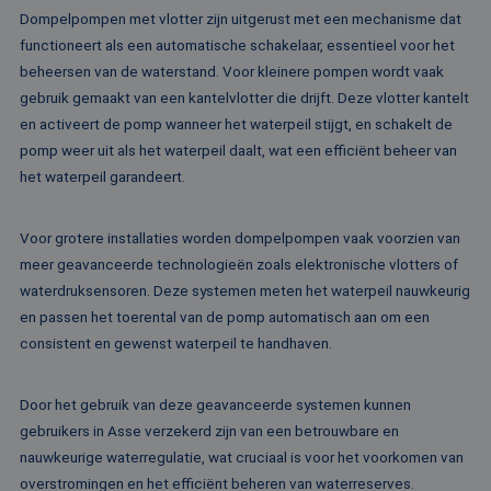
MSN 1st party co
Corporation
Dompelpompen met vlotter zijn uitgerust met een mechanisme dat
die we gebruiken
.c.clarity.ms
het gebruik van d
functioneert als een automatische schakelaar, essentieel voor het
website voor inte
analyses te meten
beheersen van de waterstand. Voor kleinere pompen wordt vaak
gebruik gemaakt van een kantelvlotter die drijft. Deze vlotter kantelt
IDE
1 jaar
Deze cookie word
Google LLC
ingesteld door
.doubleclick.net
en activeert de pomp wanneer het waterpeil stijgt, en schakelt de
Doubleclick en vo
informatie uit ove
pomp weer uit als het waterpeil daalt, wat een efficiënt beheer van
hoe de eindgebru
de website gebrui
het waterpeil garandeert.
en over eventuel
advertenties die 
eindgebruiker hee
gezien voordat hi
Voor grotere installaties worden dompelpompen vaak voorzien van
genoemde websit
meer geavanceerde technologieën zoals elektronische vlotters of
bezocht.
waterdruksensoren. Deze systemen meten het waterpeil nauwkeurig
test_cookie
15 minuten
Deze cookie word
Google LLC
geplaatst door
.doubleclick.net
en passen het toerental van de pomp automatisch aan om een
DoubleClick
consistent en gewenst waterpeil te handhaven.
(eigendom van
Google) om te
bepalen of de
browser van de
Door het gebruik van deze geavanceerde systemen kunnen
websitebezoeker
cookies onderste
gebruikers in Asse verzekerd zijn van een betrouwbare en
MR
1 week
Dit is een Microso
Microsoft
nauwkeurige waterregulatie, wat cruciaal is voor het voorkomen van
MSN 1st party co
Corporation
overstromingen en het efficiënt beheren van waterreserves.
die we gebruiken
.c.bing.com