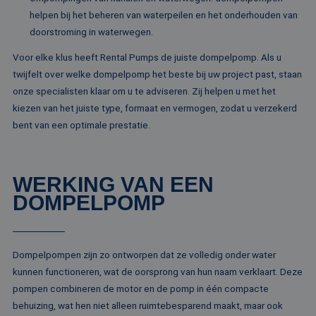
Naam
Vervaldatum
Omschrijving
maand
gebruikt d
Domein
helpen bij het beheren van waterpeilen en het onderhouden van
Analytics 
sessiestatu
_gcl_au
2 maanden 4
Deze cookie word
Google LLC
doorstroming in waterwegen.
behouden
weken
ingesteld door
.rentalpumps.eu
Doubleclick en vo
_ga_ZVQQH0XY8C
.rentalpumps.eu
1 jaar 1
Deze cooki
Voor elke klus heeft Rental Pumps de juiste dompelpomp. Als u
informatie uit ove
maand
gebruikt d
hoe de eindgebru
twijfelt over welke dompelpomp het beste bij uw project past, staan
Analytics 
de website gebrui
sessiestatu
en over eventuel
onze specialisten klaar om u te adviseren. Zij helpen u met het
behouden
advertenties die 
kiezen van het juiste type, formaat en vermogen, zodat u verzekerd
eindgebruiker hee
_clck
.rentalpumps.eu
1 jaar
Deze cooki
gezien voordat hi
bent van een optimale prestatie.
gebruikt 
genoemde websit
gebruikersi
bezocht.
en betrok
de website
MUID
1 jaar 3
Deze cookie word
Microsoft
om de
weken
veel gebruikt doo
Corporation
gebruikers
mijn Microsoft als
WERKING VAN EEN
.clarity.ms
websitefunc
een unieke
te verbeter
DOMPELPOMP
gebruikers-ID. He
kan worden inges
_clsk
1 dag
Deze cooki
Microsoft
door ingesloten
geassociee
.rentalpumps.eu
microsoft-scripts.
Microsoft C
Algemeen wordt
analytics s
aangenomen dat 
Het wordt 
Dompelpompen zijn zo ontworpen dat ze volledig onder water
synchroniseert tu
om informa
veel verschillende
kunnen functioneren, wat de oorsprong van hun naam verklaart. Deze
de sessie 
Microsoft-domein
gebruiker 
waardoor gebruik
pompen combineren de motor en de pomp in één compacte
en om mee
kunnen worden
paginawee
behuizing, wat hen niet alleen ruimtebesparend maakt, maar ook
gevolgd.
combinere