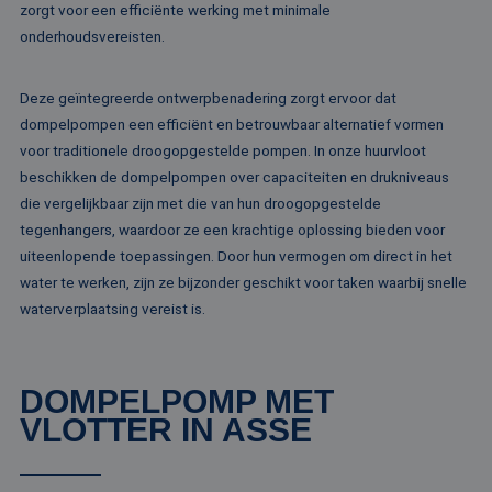
zorgt voor een efficiënte werking met minimale
gebruikers
bcookie
1 jaar
Dit is een Microso
Microsoft
analytisch
MSN 1st party co
Corporation
onderhoudsvereisten.
doeleinden
voor het delen va
.linkedin.com
de inhoud van de
_ga
1 jaar 1
Deze cook
Google LLC
website via social
maand
gekoppeld
.rentalpumps.eu
media.
Deze geïntegreerde ontwerpbenadering zorgt ervoor dat
Google Uni
Analytics -
dompelpompen een efficiënt en betrouwbaar alternatief vormen
MUID
1 jaar
Deze cookie word
Microsoft
belangrijke
veel gebruikt doo
Corporation
voor traditionele droogopgestelde pompen. In onze huurvloot
van de me
mijn Microsoft als
.bing.com
algemeen 
een unieke
beschikken de dompelpompen over capaciteiten en drukniveaus
analyseser
gebruikers-ID. He
Google. De
kan worden inges
die vergelijkbaar zijn met die van hun droogopgestelde
wordt geb
door ingesloten
unieke geb
tegenhangers, waardoor ze een krachtige oplossing bieden voor
microsoft-scripts.
ondersche
Algemeen wordt
uiteenlopende toepassingen. Door hun vermogen om direct in het
een willek
aangenomen dat 
gegeneree
synchroniseert tu
water te werken, zijn ze bijzonder geschikt voor taken waarbij snelle
toe te wijz
veel verschillende
klant-ID. H
waterverplaatsing vereist is.
Microsoft-domein
opgenomen
waardoor gebruik
paginaver
kunnen worden
een site e
gevolgd.
gebruikt 
bezoekers-,
SRM_B
1 jaar
Dit is een Microso
Microsoft
DOMPELPOMP MET
campagne
MSN 1st party co
Corporation
te bereken
die zorgt voor de
VLOTTER IN ASSE
.c.bing.com
analyserap
goede werking va
de site.
deze website.
MR
1 week
Dit is een Microso
Microsoft