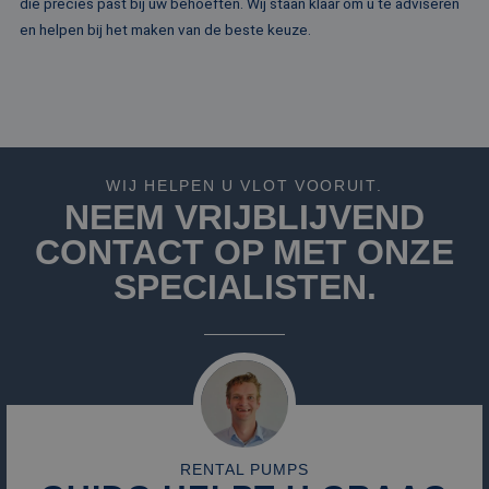
die precies past bij uw behoeften. Wij staan klaar om u te adviseren
reeks
.rentalpumps.eu
advertentieprodu
en helpen bij het maken van de beste keuze.
te leveren, zoals
realtime bieden v
externe adverteer
WIJ HELPEN U VLOT VOORUIT.
NEEM VRIJBLIJVEND
CONTACT OP MET ONZE
SPECIALISTEN.
RENTAL PUMPS