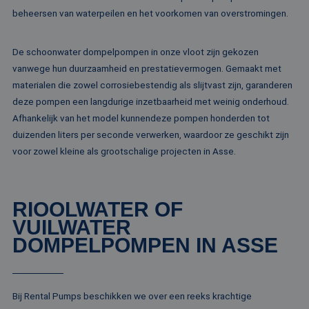
beheersen van waterpeilen en het voorkomen van overstromingen.
Strikt noodzakelijke cookies maken de
kernfunctionaliteiten van de website mogelijk, zoals
gebruikersaanmelding en accountbeheer. De
website kan niet goed worden gebruikt zonder de
De schoonwater dompelpompen in onze vloot zijn gekozen
strikt noodzakelijke cookies.
vanwege hun duurzaamheid en prestatievermogen. Gemaakt met
Naam
Aanbieder / Domein
Vervaldatum
Om
materialen die zowel corrosiebestendig als slijtvast zijn, garanderen
li_gc
5 maanden 4
Wo
LinkedIn
deze pompen een langdurige inzetbaarheid met weinig onderhoud.
weken
om
Corporation
Afhankelijk van het model kunnendeze pompen honderden tot
va
.linkedin.com
sl
duizenden liters per seconde verwerken, waardoor ze geschikt zijn
ge
co
voor zowel kleine als grootschalige projecten in Asse.
es
do
CookieScriptConsent
4 weken 2
De
CookieScript
dagen
wo
www.rentalpumps.eu
RIOOLWATER OF
do
Sc
VUILWATER
om
co
DOMPELPOMPEN IN ASSE
va
on
co
va
Sc
no
Bij Rental Pumps beschikken we over een reeks krachtige
Google Privacy Policy
co