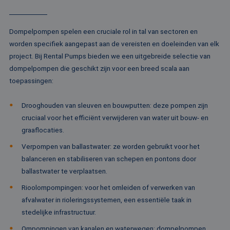
om
te
me
Di
Dompelpompen spelen een cruciale rol in tal van sectoren en
de
ge
worden specifiek aangepast aan de vereisten en doeleinden van elk
te
ov
project. Bij Rental Pumps bieden we een uitgebreide selectie van
va
dompelpompen die geschikt zijn voor een breed scala aan
__cf_bm
29 minuten
De
Cloudflare Inc.
toepassingen:
52 seconden
wo
.vimeo.com
om
te
me
Drooghouden van sleuven en bouwputten: deze pompen zijn
Di
cruciaal voor het efficiënt verwijderen van water uit bouw- en
de
ge
graaflocaties.
te
ov
Verpompen van ballastwater: ze worden gebruikt voor het
va
balanceren en stabiliseren van schepen en pontons door
ballastwater te verplaatsen.
Rioolompompingen: voor het omleiden of verwerken van
Aanbieder /
Naam
Vervaldatum
Omschrijving
afvalwater in rioleringssystemen, een essentiële taak in
Domein
Aanbieder /
Naam
Vervaldatum
Omschrijv
Domein
stedelijke infrastructuur.
fp_user_id
.rentalpumps.eu
1 jaar 1
maand
_ga_3GSTBZP51E
.rentalpumps.eu
1 jaar 1
Deze cooki
Aanbieder /
Ompompingen van kanalen en waterwegen: dompelpompen