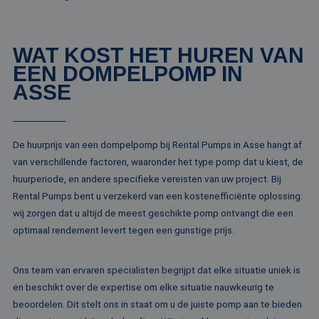
het gebruik van d
website voor inte
analyses te meten
ANONCHK
10 minuten
Deze cookie
Microsoft
WAT KOST HET HUREN VAN
verzamelt informa
Corporation
over hoe de
.c.clarity.ms
EEN DOMPELPOMP IN
eindgebruiker de
website gebruikt 
ASSE
over eventuele
advertenties die 
eindgebruiker
mogelijk heeft ge
voordat hij de
De huurprijs van een dompelpomp bij Rental Pumps in Asse hangt af
genoemde websit
bezocht.
van verschillende factoren, waaronder het type pomp dat u kiest, de
lidc
1 dag
Dit is een Microso
Microsoft
huurperiode, en andere specifieke vereisten van uw project. Bij
MSN 1st party co
Corporation
Rental Pumps bent u verzekerd van een kostenefficiënte oplossing:
die zorgt voor de
.linkedin.com
goede werking va
wij zorgen dat u altijd de meest geschikte pomp ontvangt die een
deze website.
optimaal rendement levert tegen een gunstige prijs.
SM
.c.clarity.ms
Sessie
Dit is een Microso
MSN 1st party co
die we gebruiken
het gebruik van d
Ons team van ervaren specialisten begrijpt dat elke situatie uniek is
website voor inte
analyses te meten
en beschikt over de expertise om elke situatie nauwkeurig te
beoordelen. Dit stelt ons in staat om u de juiste pomp aan te bieden
_fbp
2 maanden 4
Gebruikt door
Meta Platform
weken
Facebook om een
Inc.