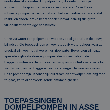
rioolwater- of vuilwater dompelpompen, die ontworpen zijn om
PHPSESSID
Sessie
Co
PHP.net
efficiënt om te gaan met zwaar vervuild water in Asse. Deze
ge
www.rentalpumps.eu
ap
robuuste pompen zijn uitgerust voor het verplaatsen van water dat
ba
taa
residu en andere grove bestanddelen bevat, dankzij hun grote
id
vuildoorlaat en stevige constructie.
al
do
wo
om
Onze vuilwater dompelpompen worden vooral gebruikt in de bouw,
va
ge
bij industriële toepassingen en voor stedelijk waterbeheer, waar ze
te
He
cruciaal zijn voor het afvoeren van rioolwater. Bovendien zijn onze
ge
speciale slijtvaste dompelpompen, die voornamelijk in de
wi
ge
baggerindustrie worden ingezet, ontworpen voor het zware werk bij
nu
wo
zandwinning en het baggeren van waterwegen, havens en sluizen.
ka
vo
Deze pompen zijn uitzonderlijk duurzaam en ontworpen om lang mee
ee
te gaan, zelfs onder veeleisende omstandigheden.
vo
be
ee
st
ge
pa
TOEPASSINGEN
DOMPELPOMPEN IN ASSE
__cf_bm
29 minuten
De
Cloudflare Inc.
51 seconden
wo
.linkedin.com