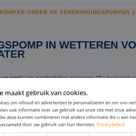
POMPEN ONDER DE VERDRINGINGSPOMPEN (30
GSPOMP IN WETTEREN V
ATER
n werkt aan grootschalige projecten. Of u bent juist een
erzetbedrijf) dat de lokale grondwaterstand naar een la
e maakt gebruik van cookies.
n gaat het vaak om het bouwrijp maken van een locatie of
kies om inhoud en advertenties te personaliseren en om ons ver
len ook informatie over uw gebruik van onze site met onze adver
en moet het grondwater zakken; anders kan er geen fun
 die deze kunnen combineren met andere informatie die u aan hen
n verzameld door uw gebruik van hun diensten.
Privacybeleid
orden gestort. Dat geldt ook bij de bouw van viaducten,