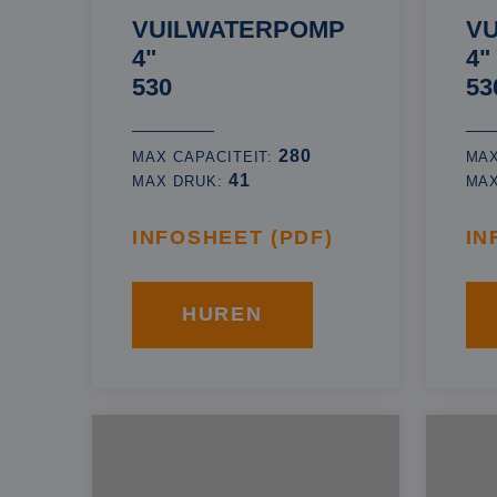
VUILWATERPOMP
V
4"
4"
530
53
280
MAX CAPACITEIT:
MAX
41
MAX DRUK:
MA
INFOSHEET (PDF)
IN
HUREN