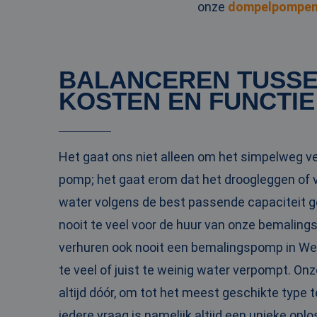
onze
dompelpompe
_clck
MUID
Micr
Corp
.clar
_clsk
bcookie
Micr
BALANCEREN TUSS
Corp
.link
KOSTEN EN FUNCTIE
_ga
MUID
Micr
Corp
.bin
Het gaat ons niet alleen om het simpelweg v
SRM_B
Micr
pomp; het gaat erom dat het droogleggen of 
Corp
.c.bi
water volgens de best passende capaciteit ge
MR
Micr
nooit te veel voor de huur van onze bemalin
Corp
.c.cla
verhuren ook nooit een bemalingspomp in Wet
IDE
Goog
.doub
te veel of juist te weinig water verpompt. On
altijd dóór, om tot het meest geschikte type 
test_cookie
Goog
iedere vraag is namelijk altijd een unieke oplo
.doub