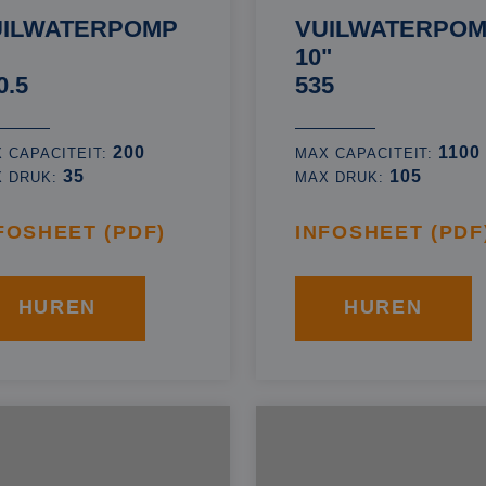
UILWATERPOMP
VUILWATERPO
10"
0.5
535
200
1100
 CAPACITEIT:
MAX CAPACITEIT:
35
105
X DRUK:
MAX DRUK:
FOSHEET (PDF)
INFOSHEET (PDF
HUREN
HUREN