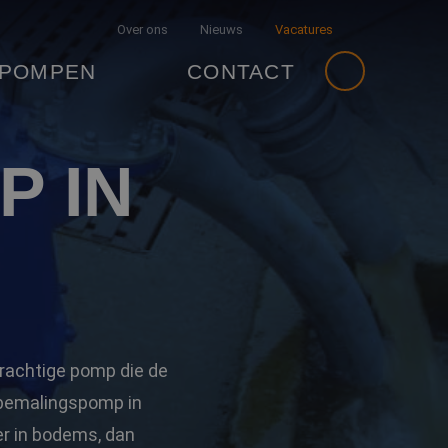
Over ons
Nieuws
Vacatures
 POMPEN
CONTACT
 IN
krachtige pomp die de
 bemalingspomp in
r in bodems, dan