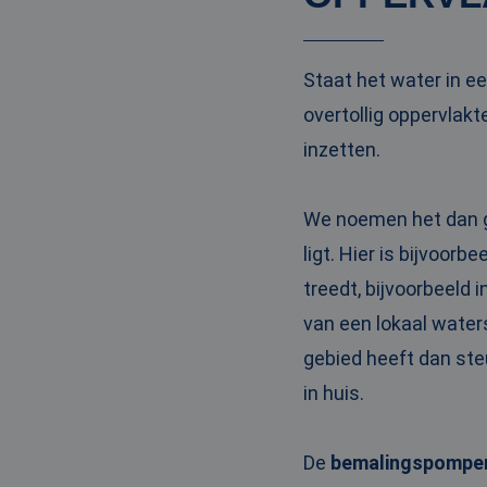
PHPSESSID
Staat het water in ee
overtollig oppervla
inzetten.
__cf_bm
We noemen het dan g
__cf_bm
ligt. Hier is bijvoor
treedt, bijvoorbeeld
van een lokaal water
Naam
gebied heeft dan steu
Naam
fp_user_id
Aanbi
Naam
in huis.
Dome
_ga_3GSTBZP51E
_gcl_au
Goog
.ren
_ga_ZVQQH0XY8C
De
bemalingspompe