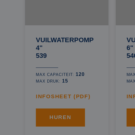
VUILWATERPOMP
V
4"
6"
539
54
120
MAX CAPACITEIT:
MAX
15
MAX DRUK:
MA
INFOSHEET (PDF)
IN
HUREN