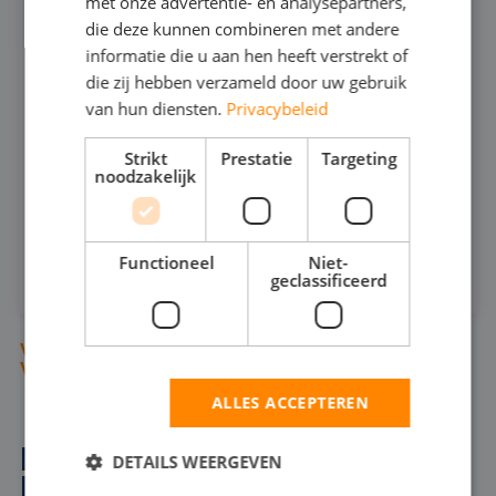
VUILWATERPOMP 6"
met onze advertentie- en analysepartners,
541
die deze kunnen combineren met andere
informatie die u aan hen heeft verstrekt of
die zij hebben verzameld door uw gebruik
400
MAX CAPACITEIT:
van hun diensten.
Privacybeleid
26
MAX DRUK:
Strikt
Prestatie
Targeting
noodzakelijk
INFOSHEET (PDF)
HUREN
Functioneel
Niet-
geclassificeerd
VIND BEMALINGSPOMPEN ONDER DE
VERDRINGINGSPOMPEN (300 T/M 303)
ALLES ACCEPTEREN
BEMALINGSPOMP IN SINT-
DETAILS WEERGEVEN
NIKLAAS VOOR