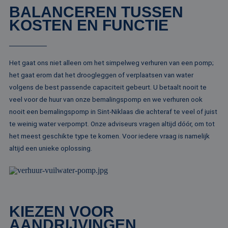
BALANCEREN TUSSEN
Aanbieder /
Naam
Vervaldatum
Omschrijving
KOSTEN EN FUNCTIE
Domein
Aanbieder /
Naam
Vervaldatum
Omschrijv
Domein
fp_user_id
.rentalpumps.eu
1 jaar 1
maand
_ga_3GSTBZP51E
.rentalpumps.eu
1 jaar 1
Deze cooki
Aanbieder /
Naam
Vervaldatum
Omschrijving
maand
gebruikt d
Domein
Analytics 
Het gaat ons niet alleen om het simpelweg verhuren van een pomp;
sessiestatu
_gcl_au
2 maanden 4
Deze cookie word
Google LLC
behouden
het gaat erom dat het droogleggen of verplaatsen van water
weken
ingesteld door
.rentalpumps.eu
Doubleclick en vo
volgens de best passende capaciteit gebeurt. U betaalt nooit te
_ga_ZVQQH0XY8C
.rentalpumps.eu
1 jaar 1
Deze cooki
informatie uit ove
maand
gebruikt d
hoe de eindgebru
veel voor de huur van onze bemalingspomp en we verhuren ook
Analytics 
de website gebrui
sessiestatu
nooit een bemalingspomp in Sint-Niklaas die achteraf te veel of juist
en over eventuel
behouden
advertenties die 
te weinig water verpompt. Onze adviseurs vragen altijd dóór, om tot
eindgebruiker hee
_clck
.rentalpumps.eu
1 jaar
Deze cooki
gezien voordat hi
het meest geschikte type te komen. Voor iedere vraag is namelijk
gebruikt 
genoemde websit
gebruikersi
bezocht.
altijd een unieke oplossing.
en betrok
de website
MUID
1 jaar 3
Deze cookie word
Microsoft
om de
weken
veel gebruikt doo
Corporation
gebruikers
mijn Microsoft als
.clarity.ms
websitefunc
een unieke
te verbeter
gebruikers-ID. He
kan worden inges
_clsk
1 dag
Deze cooki
Microsoft
door ingesloten
KIEZEN VOOR
geassociee
.rentalpumps.eu
microsoft-scripts.
Microsoft C
Algemeen wordt
AANDRIJVINGEN
analytics s
aangenomen dat 