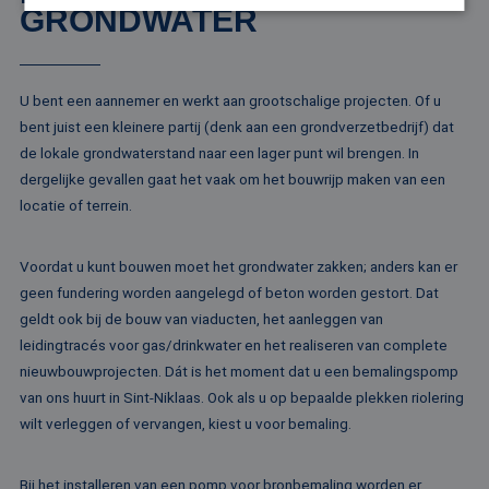
GRONDWATER
Strikt noodzakelijk
Prestatie
Targeting
Functioneel
Niet-geclassificeerd
U bent een aannemer en werkt aan grootschalige projecten. Of u
bent juist een kleinere partij (denk aan een grondverzetbedrijf) dat
Strikt noodzakelijke cookies maken de
kernfunctionaliteiten van de website mogelijk, zoals
de lokale grondwaterstand naar een lager punt wil brengen. In
gebruikersaanmelding en accountbeheer. De
dergelijke gevallen gaat het vaak om het bouwrijp maken van een
website kan niet goed worden gebruikt zonder de
strikt noodzakelijke cookies.
locatie of terrein.
Naam
Aanbieder / Domein
Vervaldatum
Om
li_gc
5 maanden 4
Wo
LinkedIn
Voordat u kunt bouwen moet het grondwater zakken; anders kan er
weken
om
Corporation
va
geen fundering worden aangelegd of beton worden gestort. Dat
.linkedin.com
sl
geldt ook bij de bouw van viaducten, het aanleggen van
ge
co
leidingtracés voor gas/drinkwater en het realiseren van complete
es
do
nieuwbouwprojecten. Dát is het moment dat u een bemalingspomp
van ons huurt in Sint-Niklaas. Ook als u op bepaalde plekken riolering
CookieScriptConsent
4 weken 2
De
CookieScript
dagen
wo
www.rentalpumps.eu
wilt verleggen of vervangen, kiest u voor bemaling.
do
Sc
om
co
Bij het installeren van een pomp voor bronbemaling worden er