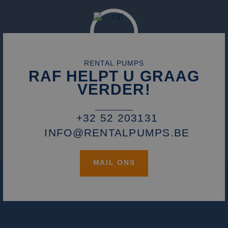
die we gebruiken
het gebruik van d
website voor inte
analyses te meten
_fbp
2 maanden 4
Gebruikt door
Meta Platform
weken
Facebook om een
Inc.
reeks
.rentalpumps.eu
advertentieprodu
RENTAL PUMPS
te leveren, zoals
RAF HELPT U GRAAG
realtime bieden v
externe adverteer
VERDER!
+32 52 203131
INFO@RENTALPUMPS.BE
MAIL ONS