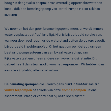
ee
hoog? In dat geval is er sprake van overtollig oppervlaktewater en
st
ge
kunt u óók een bemalingspomp van Rental Pumps in Sint-Niklaas
pa
inzetten.
__cf_bm
29 minuten
De
Cloudflare Inc.
51 seconden
wo
.linkedin.com
om
We noemen het dan géén bronneringspomp meer: er wordt immers
te
me
water verplaatst dat “op” land ligt. Hier is bijvoorbeeld sprake van,
Di
de
wanneer door veel regenval de waterstand buiten de oevers treedt,
ge
te
bijvoorbeeld in poldergebied. Of het gaat om een defect van een
ov
bestaand pompsysteem van een lokaal waterschap, van
va
Rijkswaterstaat en/of een andere semi-overheidsinstantie. Dit
__cf_bm
29 minuten
De
Cloudflare Inc.
52 seconden
wo
.vimeo.com
gebied heeft dan steun nodig voor het verpompen. Wij hebben dan
om
een sterk (tijdelijk) alternatief in huis.
te
me
Di
de
De
bemalingspompen
die u vervolgens huurt in Sint-Niklaas zijn
ge
te
vuilwaterpompen
of enkele van onze
dompelpompen
uit ons
ov
va
assortiment. Vraag er vooral naar bij onze specialisten!