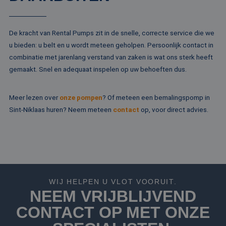
Microsoft
campagne
MSN 1st party co
Corporation
te bereken
die zorgt voor de
.c.bing.com
analyserap
goede werking va
de site.
deze website.
De kracht van Rental Pumps zit in de snelle, correcte service die we
MR
1 week
Dit is een Microso
Microsoft
u bieden: u belt en u wordt meteen geholpen. Persoonlijk contact in
MSN 1st party co
Corporation
combinatie met jarenlang verstand van zaken is wat ons sterk heeft
die we gebruiken
.c.clarity.ms
het gebruik van d
gemaakt. Snel en adequaat inspelen op uw behoeften dus.
website voor inte
analyses te meten
IDE
1 jaar
Deze cookie word
Google LLC
Meer lezen over
onze pompen
? Of meteen een bemalingspomp in
ingesteld door
.doubleclick.net
Doubleclick en vo
Sint-Niklaas huren? Neem meteen
contact
op, voor direct advies.
informatie uit ove
hoe de eindgebru
de website gebrui
en over eventuel
advertenties die 
eindgebruiker hee
gezien voordat hi
genoemde websit
bezocht.
WIJ HELPEN U VLOT VOORUIT.
test_cookie
15 minuten
Deze cookie word
Google LLC
NEEM VRIJBLIJVEND
geplaatst door
.doubleclick.net
DoubleClick
(eigendom van
CONTACT OP MET ONZE
Google) om te
bepalen of de