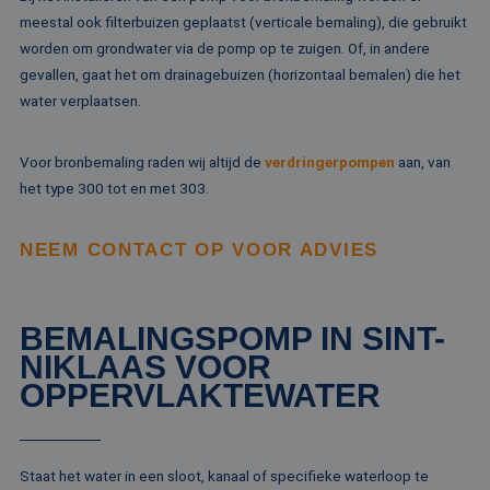
va
on
meestal ook filterbuizen geplaatst (verticale bemaling), die gebruikt
co
worden om grondwater via de pomp op te zuigen. Of, in andere
va
Sc
gevallen, gaat het om drainagebuizen (horizontaal bemalen) die het
no
Google Privacy Policy
co
water verplaatsen.
PHPSESSID
Sessie
Co
PHP.net
ge
www.rentalpumps.eu
ap
Voor bronbemaling raden wij altijd de
verdringerpompen
aan, van
ba
taa
het type 300 tot en met 303.
id
al
do
NEEM CONTACT OP VOOR ADVIES
wo
om
va
ge
te
He
BEMALINGSPOMP IN SINT-
ge
wi
NIKLAAS VOOR
ge
OPPERVLAKTEWATER
nu
wo
ka
vo
ee
vo
Staat het water in een sloot, kanaal of specifieke waterloop te
be