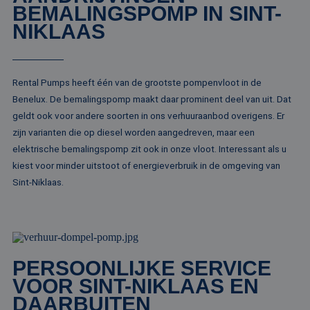
Het wordt 
BEMALINGSPOMP IN SINT-
synchroniseert tu
om informa
veel verschillende
de sessie 
NIKLAAS
Microsoft-domein
gebruiker 
waardoor gebruik
en om mee
kunnen worden
paginawee
gevolgd.
combinere
gebruikers
bcookie
1 jaar
Dit is een Microso
Microsoft
Rental Pumps heeft één van de grootste pompenvloot in de
analytisch
MSN 1st party co
Corporation
doeleinden
voor het delen va
.linkedin.com
Benelux. De bemalingspomp maakt daar prominent deel van uit. Dat
de inhoud van de
_ga
1 jaar 1
Deze cook
Google LLC
website via social
geldt ook voor andere soorten in ons verhuuraanbod overigens. Er
maand
gekoppeld
.rentalpumps.eu
media.
Google Uni
zijn varianten die op diesel worden aangedreven, maar een
Analytics -
MUID
1 jaar
Deze cookie word
Microsoft
elektrische bemalingspomp zit ook in onze vloot. Interessant als u
belangrijke
veel gebruikt doo
Corporation
van de me
mijn Microsoft als
kiest voor minder uitstoot of energieverbruik in de omgeving van
.bing.com
algemeen 
een unieke
analyseser
Sint-Niklaas.
gebruikers-ID. He
Google. De
kan worden inges
wordt geb
door ingesloten
unieke geb
microsoft-scripts.
ondersche
Algemeen wordt
een willek
aangenomen dat 
gegeneree
synchroniseert tu
toe te wijz
veel verschillende
klant-ID. H
Microsoft-domein
PERSOONLIJKE SERVICE
opgenomen
waardoor gebruik
paginaver
VOOR SINT-NIKLAAS EN
kunnen worden
een site e
gevolgd.
gebruikt 
DAARBUITEN
bezoekers-,
SRM_B
1 jaar
Dit is een Microso