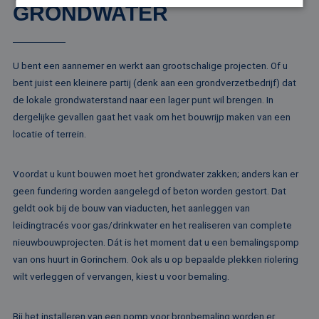
GRONDWATER
Strikt noodzakelijk
Prestatie
Targeting
Functioneel
Niet-geclassificeerd
U bent een aannemer en werkt aan grootschalige projecten. Of u
bent juist een kleinere partij (denk aan een grondverzetbedrijf) dat
Strikt noodzakelijke cookies maken de
kernfunctionaliteiten van de website mogelijk, zoals
de lokale grondwaterstand naar een lager punt wil brengen. In
gebruikersaanmelding en accountbeheer. De
dergelijke gevallen gaat het vaak om het bouwrijp maken van een
website kan niet goed worden gebruikt zonder de
strikt noodzakelijke cookies.
locatie of terrein.
Naam
Aanbieder / Domein
Vervaldatum
Om
li_gc
5 maanden 4
Wo
LinkedIn
Voordat u kunt bouwen moet het grondwater zakken; anders kan er
weken
om
Corporation
va
geen fundering worden aangelegd of beton worden gestort. Dat
.linkedin.com
sl
geldt ook bij de bouw van viaducten, het aanleggen van
ge
co
leidingtracés voor gas/drinkwater en het realiseren van complete
es
do
nieuwbouwprojecten. Dát is het moment dat u een bemalingspomp
van ons huurt in Gorinchem. Ook als u op bepaalde plekken riolering
CookieScriptConsent
4 weken 2
De
CookieScript
dagen
wo
www.rentalpumps.eu
wilt verleggen of vervangen, kiest u voor bemaling.
do
Sc
om
co
Bij het installeren van een pomp voor bronbemaling worden er