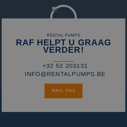
die we gebruiken
het gebruik van d
website voor inte
analyses te meten
_fbp
2 maanden 4
Gebruikt door
Meta Platform
weken
Facebook om een
Inc.
reeks
.rentalpumps.eu
advertentieprodu
RENTAL PUMPS
te leveren, zoals
RAF HELPT U GRAAG
realtime bieden v
externe adverteer
VERDER!
+32 52 203131
INFO@RENTALPUMPS.BE
MAIL ONS