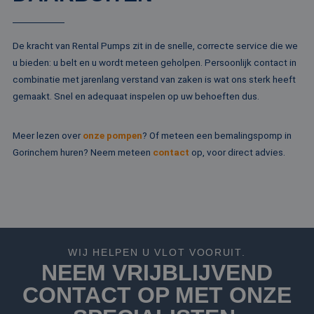
Microsoft
campagne
MSN 1st party co
Corporation
te bereken
die zorgt voor de
.c.bing.com
analyserap
goede werking va
de site.
deze website.
De kracht van Rental Pumps zit in de snelle, correcte service die we
MR
1 week
Dit is een Microso
Microsoft
u bieden: u belt en u wordt meteen geholpen. Persoonlijk contact in
MSN 1st party co
Corporation
combinatie met jarenlang verstand van zaken is wat ons sterk heeft
die we gebruiken
.c.clarity.ms
het gebruik van d
gemaakt. Snel en adequaat inspelen op uw behoeften dus.
website voor inte
analyses te meten
IDE
1 jaar
Deze cookie word
Google LLC
Meer lezen over
onze pompen
? Of meteen een bemalingspomp in
ingesteld door
.doubleclick.net
Doubleclick en vo
Gorinchem huren? Neem meteen
contact
op, voor direct advies.
informatie uit ove
hoe de eindgebru
de website gebrui
en over eventuel
advertenties die 
eindgebruiker hee
gezien voordat hi
genoemde websit
bezocht.
WIJ HELPEN U VLOT VOORUIT.
test_cookie
15 minuten
Deze cookie word
Google LLC
NEEM VRIJBLIJVEND
geplaatst door
.doubleclick.net
DoubleClick
(eigendom van
CONTACT OP MET ONZE
Google) om te
bepalen of de