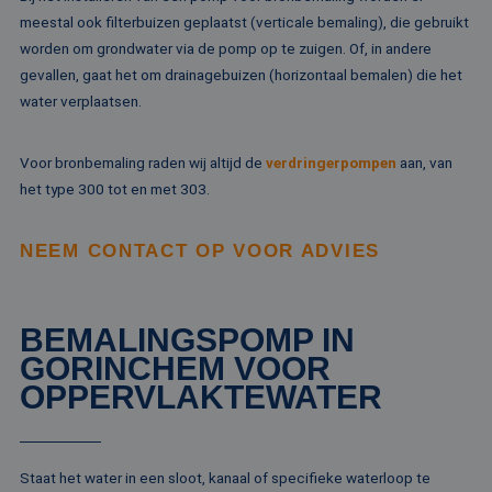
va
on
meestal ook filterbuizen geplaatst (verticale bemaling), die gebruikt
co
worden om grondwater via de pomp op te zuigen. Of, in andere
va
Sc
gevallen, gaat het om drainagebuizen (horizontaal bemalen) die het
no
Google Privacy Policy
co
water verplaatsen.
PHPSESSID
Sessie
Co
PHP.net
ge
www.rentalpumps.eu
ap
Voor bronbemaling raden wij altijd de
verdringerpompen
aan, van
ba
taa
het type 300 tot en met 303.
id
al
do
NEEM CONTACT OP VOOR ADVIES
wo
om
va
ge
te
He
BEMALINGSPOMP IN
ge
wi
GORINCHEM VOOR
ge
OPPERVLAKTEWATER
nu
wo
ka
vo
ee
vo
Staat het water in een sloot, kanaal of specifieke waterloop te
be