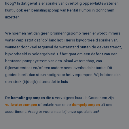
ee
hoog? In dat geval is er sprake van overtollig oppervlaktewater en
st
ge
kunt u óók een bemalingspomp van Rental Pumps in Gorinchem
pa
inzetten.
__cf_bm
29 minuten
De
Cloudflare Inc.
51 seconden
wo
.linkedin.com
om
We noemen het dan géén bronneringspomp meer: er wordt immers
te
me
water verplaatst dat “op” land ligt. Hier is bijvoorbeeld sprake van,
Di
de
wanneer door veel regenval de waterstand buiten de oevers treedt,
ge
te
bijvoorbeeld in poldergebied. Of het gaat om een defect van een
ov
bestaand pompsysteem van een lokaal waterschap, van
va
Rijkswaterstaat en/of een andere semi-overheidsinstantie. Dit
__cf_bm
29 minuten
De
Cloudflare Inc.
52 seconden
wo
.vimeo.com
gebied heeft dan steun nodig voor het verpompen. Wij hebben dan
om
een sterk (tijdelijk) alternatief in huis.
te
me
Di
de
De
bemalingspompen
die u vervolgens huurt in Gorinchem zijn
ge
te
vuilwaterpompen
of enkele van onze
dompelpompen
uit ons
ov
va
assortiment. Vraag er vooral naar bij onze specialisten!