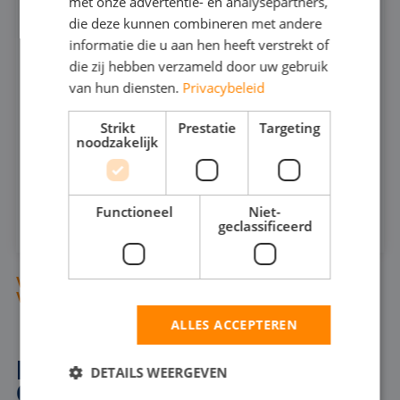
VUILWATERPOMP 6"
met onze advertentie- en analysepartners,
541
die deze kunnen combineren met andere
informatie die u aan hen heeft verstrekt of
die zij hebben verzameld door uw gebruik
400
MAX CAPACITEIT:
van hun diensten.
Privacybeleid
26
MAX DRUK:
Strikt
Prestatie
Targeting
noodzakelijk
INFOSHEET (PDF)
HUREN
Functioneel
Niet-
geclassificeerd
VIND BEMALINGSPOMPEN ONDER DE
VERDRINGINGSPOMPEN (300 T/M 303)
ALLES ACCEPTEREN
BEMALINGSPOMP IN
DETAILS WEERGEVEN
GORINCHEM VOOR