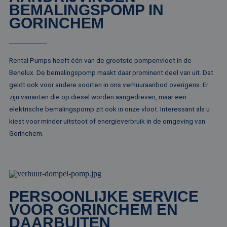
Het wordt 
BEMALINGSPOMP IN
synchroniseert tu
om informa
veel verschillende
de sessie 
GORINCHEM
Microsoft-domein
gebruiker 
waardoor gebruik
en om mee
kunnen worden
paginawee
gevolgd.
combinere
gebruikers
bcookie
1 jaar
Dit is een Microso
Microsoft
Rental Pumps heeft één van de grootste pompenvloot in de
analytisch
MSN 1st party co
Corporation
doeleinden
voor het delen va
.linkedin.com
Benelux. De bemalingspomp maakt daar prominent deel van uit. Dat
de inhoud van de
_ga
1 jaar 1
Deze cook
Google LLC
website via social
geldt ook voor andere soorten in ons verhuuraanbod overigens. Er
maand
gekoppeld
.rentalpumps.eu
media.
Google Uni
zijn varianten die op diesel worden aangedreven, maar een
Analytics -
MUID
1 jaar
Deze cookie word
Microsoft
elektrische bemalingspomp zit ook in onze vloot. Interessant als u
belangrijke
veel gebruikt doo
Corporation
van de me
mijn Microsoft als
kiest voor minder uitstoot of energieverbruik in de omgeving van
.bing.com
algemeen 
een unieke
analyseser
Gorinchem.
gebruikers-ID. He
Google. De
kan worden inges
wordt geb
door ingesloten
unieke geb
microsoft-scripts.
ondersche
Algemeen wordt
een willek
aangenomen dat 
gegeneree
synchroniseert tu
toe te wijz
veel verschillende
klant-ID. H
Microsoft-domein
PERSOONLIJKE SERVICE
opgenomen
waardoor gebruik
paginaver
VOOR GORINCHEM EN
kunnen worden
een site e
gevolgd.
gebruikt 
DAARBUITEN
bezoekers-,
SRM_B
1 jaar
Dit is een Microso