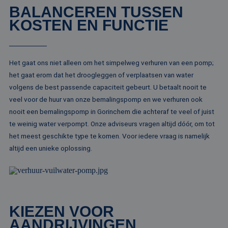
BALANCEREN TUSSEN
Aanbieder /
Naam
Vervaldatum
Omschrijving
KOSTEN EN FUNCTIE
Domein
Aanbieder /
Naam
Vervaldatum
Omschrijv
Domein
fp_user_id
.rentalpumps.eu
1 jaar 1
maand
_ga_3GSTBZP51E
.rentalpumps.eu
1 jaar 1
Deze cooki
Aanbieder /
Naam
Vervaldatum
Omschrijving
maand
gebruikt d
Domein
Analytics 
Het gaat ons niet alleen om het simpelweg verhuren van een pomp;
sessiestatu
_gcl_au
2 maanden 4
Deze cookie word
Google LLC
behouden
het gaat erom dat het droogleggen of verplaatsen van water
weken
ingesteld door
.rentalpumps.eu
Doubleclick en vo
volgens de best passende capaciteit gebeurt. U betaalt nooit te
_ga_ZVQQH0XY8C
.rentalpumps.eu
1 jaar 1
Deze cooki
informatie uit ove
maand
gebruikt d
hoe de eindgebru
veel voor de huur van onze bemalingspomp en we verhuren ook
Analytics 
de website gebrui
sessiestatu
nooit een bemalingspomp in Gorinchem die achteraf te veel of juist
en over eventuel
behouden
advertenties die 
te weinig water verpompt. Onze adviseurs vragen altijd dóór, om tot
eindgebruiker hee
_clck
.rentalpumps.eu
1 jaar
Deze cooki
gezien voordat hi
het meest geschikte type te komen. Voor iedere vraag is namelijk
gebruikt 
genoemde websit
gebruikersi
bezocht.
altijd een unieke oplossing.
en betrok
de website
MUID
1 jaar 3
Deze cookie word
Microsoft
om de
weken
veel gebruikt doo
Corporation
gebruikers
mijn Microsoft als
.clarity.ms
websitefunc
een unieke
te verbeter
gebruikers-ID. He
kan worden inges
_clsk
1 dag
Deze cooki
Microsoft
door ingesloten
KIEZEN VOOR
geassociee
.rentalpumps.eu
microsoft-scripts.
Microsoft C
Algemeen wordt
AANDRIJVINGEN
analytics s
aangenomen dat 