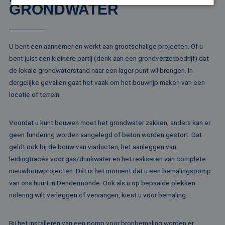
GRONDWATER
Strikt noodzakelijk
Prestatie
Targeting
Functioneel
Niet-geclassificeerd
U bent een aannemer en werkt aan grootschalige projecten. Of u
bent juist een kleinere partij (denk aan een grondverzetbedrijf) dat
Strikt noodzakelijke cookies maken de
kernfunctionaliteiten van de website mogelijk, zoals
de lokale grondwaterstand naar een lager punt wil brengen. In
gebruikersaanmelding en accountbeheer. De
dergelijke gevallen gaat het vaak om het bouwrijp maken van een
website kan niet goed worden gebruikt zonder de
strikt noodzakelijke cookies.
locatie of terrein.
Naam
Aanbieder / Domein
Vervaldatum
Om
li_gc
5 maanden 4
Wo
LinkedIn
Voordat u kunt bouwen moet het grondwater zakken; anders kan er
weken
om
Corporation
va
geen fundering worden aangelegd of beton worden gestort. Dat
.linkedin.com
sl
geldt ook bij de bouw van viaducten, het aanleggen van
ge
co
leidingtracés voor gas/drinkwater en het realiseren van complete
es
do
nieuwbouwprojecten. Dát is het moment dat u een bemalingspomp
van ons huurt in Dendermonde. Ook als u op bepaalde plekken
CookieScriptConsent
4 weken 2
De
CookieScript
dagen
wo
www.rentalpumps.eu
riolering wilt verleggen of vervangen, kiest u voor bemaling.
do
Sc
om
co
Bij het installeren van een pomp voor bronbemaling worden er