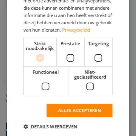
VUILWATERPOMP 6"
met onze advertentie- en analysepartners,
541
die deze kunnen combineren met andere
informatie die u aan hen heeft verstrekt of
die zij hebben verzameld door uw gebruik
400
MAX CAPACITEIT:
van hun diensten.
Privacybeleid
26
MAX DRUK:
Strikt
Prestatie
Targeting
noodzakelijk
INFOSHEET (PDF)
HUREN
Functioneel
Niet-
geclassificeerd
VIND BEMALINGSPOMPEN ONDER DE
VERDRINGINGSPOMPEN (300 T/M 303)
ALLES ACCEPTEREN
BEMALINGSPOMP IN
DETAILS WEERGEVEN
DENDERMONDE VOOR