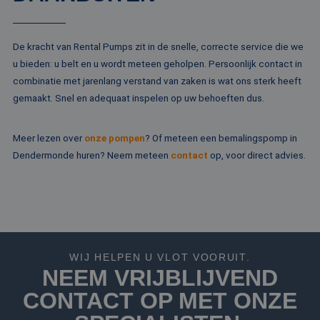
Microsoft
campagne
MSN 1st party co
Corporation
te bereken
die zorgt voor de
.c.bing.com
analyserap
goede werking va
de site.
deze website.
De kracht van Rental Pumps zit in de snelle, correcte service die we
MR
1 week
Dit is een Microso
Microsoft
u bieden: u belt en u wordt meteen geholpen. Persoonlijk contact in
MSN 1st party co
Corporation
combinatie met jarenlang verstand van zaken is wat ons sterk heeft
die we gebruiken
.c.clarity.ms
het gebruik van d
gemaakt. Snel en adequaat inspelen op uw behoeften dus.
website voor inte
analyses te meten
IDE
1 jaar
Deze cookie word
Google LLC
Meer lezen over
onze pompen
? Of meteen een bemalingspomp in
ingesteld door
.doubleclick.net
Doubleclick en vo
Dendermonde huren? Neem meteen
contact
op, voor direct advies.
informatie uit ove
hoe de eindgebru
de website gebrui
en over eventuel
advertenties die 
eindgebruiker hee
gezien voordat hi
genoemde websit
bezocht.
WIJ HELPEN U VLOT VOORUIT.
test_cookie
15 minuten
Deze cookie word
Google LLC
NEEM VRIJBLIJVEND
geplaatst door
.doubleclick.net
DoubleClick
(eigendom van
CONTACT OP MET ONZE
Google) om te
bepalen of de