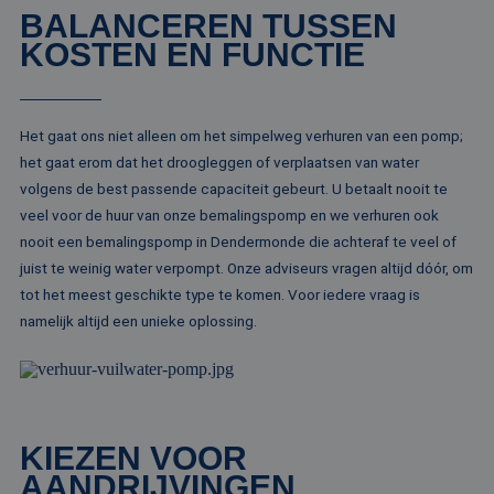
BALANCEREN TUSSEN
Aanbieder /
Naam
Vervaldatum
Omschrijving
KOSTEN EN FUNCTIE
Domein
Aanbieder /
Naam
Vervaldatum
Omschrijv
Domein
fp_user_id
.rentalpumps.eu
1 jaar 1
maand
_ga_3GSTBZP51E
.rentalpumps.eu
1 jaar 1
Deze cooki
Aanbieder /
Naam
Vervaldatum
Omschrijving
maand
gebruikt d
Domein
Analytics 
Het gaat ons niet alleen om het simpelweg verhuren van een pomp;
sessiestatu
_gcl_au
2 maanden 4
Deze cookie word
Google LLC
behouden
het gaat erom dat het droogleggen of verplaatsen van water
weken
ingesteld door
.rentalpumps.eu
Doubleclick en vo
volgens de best passende capaciteit gebeurt. U betaalt nooit te
_ga_ZVQQH0XY8C
.rentalpumps.eu
1 jaar 1
Deze cooki
informatie uit ove
maand
gebruikt d
hoe de eindgebru
veel voor de huur van onze bemalingspomp en we verhuren ook
Analytics 
de website gebrui
sessiestatu
nooit een bemalingspomp in Dendermonde die achteraf te veel of
en over eventuel
behouden
advertenties die 
juist te weinig water verpompt. Onze adviseurs vragen altijd dóór, om
eindgebruiker hee
_clck
.rentalpumps.eu
1 jaar
Deze cooki
gezien voordat hi
tot het meest geschikte type te komen. Voor iedere vraag is
gebruikt 
genoemde websit
gebruikersi
bezocht.
namelijk altijd een unieke oplossing.
en betrok
de website
MUID
1 jaar 3
Deze cookie word
Microsoft
om de
weken
veel gebruikt doo
Corporation
gebruikers
mijn Microsoft als
.clarity.ms
websitefunc
een unieke
te verbeter
gebruikers-ID. He
kan worden inges
_clsk
1 dag
Deze cooki
Microsoft
door ingesloten
KIEZEN VOOR
geassociee
.rentalpumps.eu
microsoft-scripts.
Microsoft C
Algemeen wordt
AANDRIJVINGEN
analytics s
aangenomen dat 