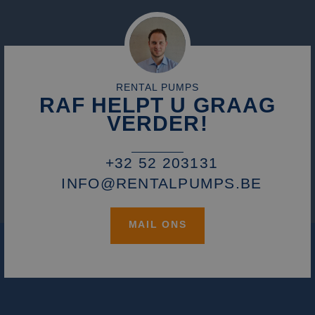
die we gebruiken
het gebruik van d
website voor inte
analyses te meten
_fbp
2 maanden 4
Gebruikt door
Meta Platform
weken
Facebook om een
Inc.
reeks
.rentalpumps.eu
advertentieprodu
RENTAL PUMPS
te leveren, zoals
RAF HELPT U GRAAG
realtime bieden v
externe adverteer
VERDER!
+32 52 203131
INFO@RENTALPUMPS.BE
MAIL ONS