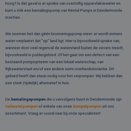
ee
hoog? In dat geval is er sprake van overtollig oppervlaktewater en
st
ge
kunt u óók een bemalingspomp van Rental Pumps in Dendermonde
pa
inzetten.
__cf_bm
29 minuten
De
Cloudflare Inc.
51 seconden
wo
.linkedin.com
om
We noemen het dan géén bronneringspomp meer: er wordt immers
te
me
water verplaatst dat “op” land ligt. Hier is bijvoorbeeld sprake van,
Di
de
wanneer door veel regenval de waterstand buiten de oevers treedt,
ge
te
bijvoorbeeld in poldergebied. Of het gaat om een defect van een
ov
bestaand pompsysteem van een lokaal waterschap, van
va
Rijkswaterstaat en/of een andere semi-overheidsinstantie. Dit
__cf_bm
29 minuten
De
Cloudflare Inc.
52 seconden
wo
.vimeo.com
gebied heeft dan steun nodig voor het verpompen. Wij hebben dan
om
een sterk (tijdelijk) alternatief in huis.
te
me
Di
de
De
bemalingspompen
die u vervolgens huurt in Dendermonde zijn
ge
te
vuilwaterpompen
of enkele van onze
dompelpompen
uit ons
ov
va
assortiment. Vraag er vooral naar bij onze specialisten!