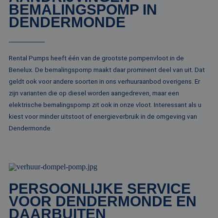
Het wordt 
BEMALINGSPOMP IN
synchroniseert tu
om informa
veel verschillende
de sessie 
DENDERMONDE
Microsoft-domein
gebruiker 
waardoor gebruik
en om mee
kunnen worden
paginawee
gevolgd.
combinere
gebruikers
bcookie
1 jaar
Dit is een Microso
Microsoft
Rental Pumps heeft één van de grootste pompenvloot in de
analytisch
MSN 1st party co
Corporation
doeleinden
voor het delen va
.linkedin.com
Benelux. De bemalingspomp maakt daar prominent deel van uit. Dat
de inhoud van de
_ga
1 jaar 1
Deze cook
Google LLC
website via social
geldt ook voor andere soorten in ons verhuuraanbod overigens. Er
maand
gekoppeld
.rentalpumps.eu
media.
Google Uni
zijn varianten die op diesel worden aangedreven, maar een
Analytics -
MUID
1 jaar
Deze cookie word
Microsoft
elektrische bemalingspomp zit ook in onze vloot. Interessant als u
belangrijke
veel gebruikt doo
Corporation
van de me
mijn Microsoft als
kiest voor minder uitstoot of energieverbruik in de omgeving van
.bing.com
algemeen 
een unieke
analyseser
Dendermonde.
gebruikers-ID. He
Google. De
kan worden inges
wordt geb
door ingesloten
unieke geb
microsoft-scripts.
ondersche
Algemeen wordt
een willek
aangenomen dat 
gegeneree
synchroniseert tu
toe te wijz
veel verschillende
klant-ID. H
Microsoft-domein
PERSOONLIJKE SERVICE
opgenomen
waardoor gebruik
paginaver
VOOR DENDERMONDE EN
kunnen worden
een site e
gevolgd.
gebruikt 
DAARBUITEN
bezoekers-,
SRM_B
1 jaar
Dit is een Microso