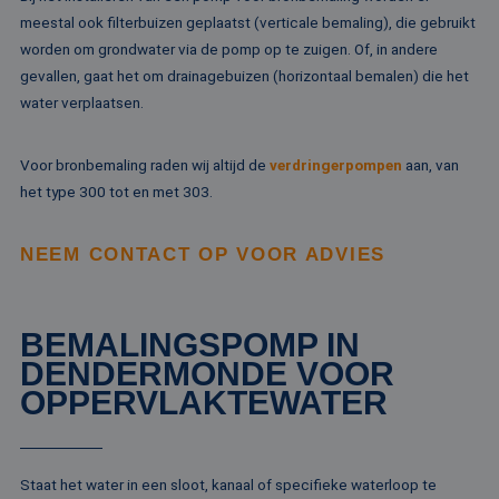
va
on
meestal ook filterbuizen geplaatst (verticale bemaling), die gebruikt
co
worden om grondwater via de pomp op te zuigen. Of, in andere
va
Sc
gevallen, gaat het om drainagebuizen (horizontaal bemalen) die het
no
Google Privacy Policy
co
water verplaatsen.
PHPSESSID
Sessie
Co
PHP.net
ge
www.rentalpumps.eu
ap
Voor bronbemaling raden wij altijd de
verdringerpompen
aan, van
ba
taa
het type 300 tot en met 303.
id
al
do
NEEM CONTACT OP VOOR ADVIES
wo
om
va
ge
te
He
BEMALINGSPOMP IN
ge
wi
DENDERMONDE VOOR
ge
OPPERVLAKTEWATER
nu
wo
ka
vo
ee
vo
Staat het water in een sloot, kanaal of specifieke waterloop te
be