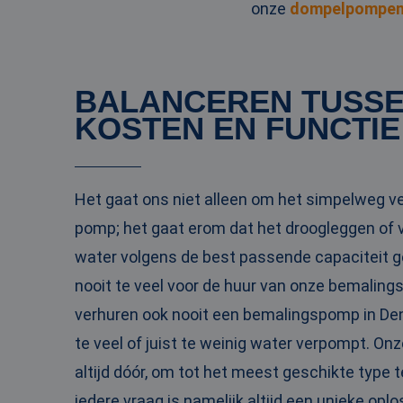
onze
dompelpompe
_clck
MUID
Micr
Corp
.clar
_clsk
bcookie
Micr
BALANCEREN TUSS
Corp
.link
KOSTEN EN FUNCTIE
_ga
MUID
Micr
Corp
.bin
Het gaat ons niet alleen om het simpelweg v
SRM_B
Micr
pomp; het gaat erom dat het droogleggen of 
Corp
.c.bi
water volgens de best passende capaciteit ge
MR
Micr
nooit te veel voor de huur van onze bemalin
Corp
.c.cla
verhuren ook nooit een bemalingspomp in De
IDE
Goog
.doub
te veel of juist te weinig water verpompt. On
altijd dóór, om tot het meest geschikte type 
test_cookie
Goog
iedere vraag is namelijk altijd een unieke oplo
.doub