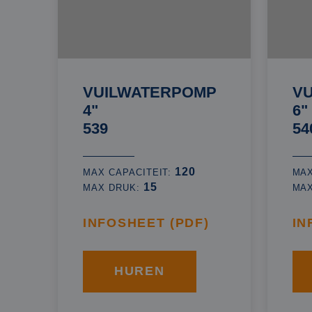
VUILWATERPOMP
V
4"
6"
539
54
120
MAX CAPACITEIT:
MAX
15
MAX DRUK:
MA
INFOSHEET (PDF)
IN
HUREN