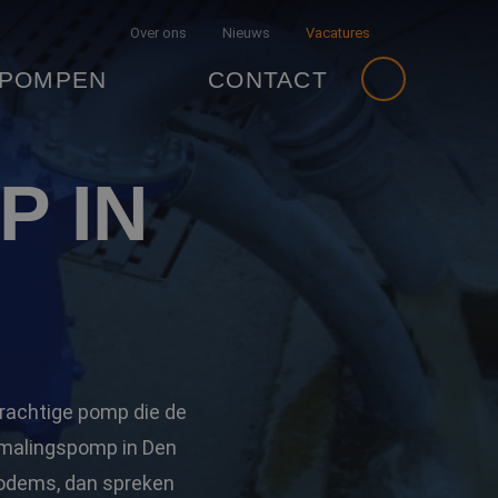
Over ons
Nieuws
Vacatures
 POMPEN
CONTACT
 IN
krachtige pomp die de
emalingspomp in Den
bodems, dan spreken