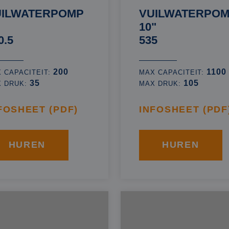
UILWATERPOMP
VUILWATERPO
10"
0.5
535
200
1100
 CAPACITEIT:
MAX CAPACITEIT:
35
105
X DRUK:
MAX DRUK:
FOSHEET (PDF)
INFOSHEET (PDF
HUREN
HUREN