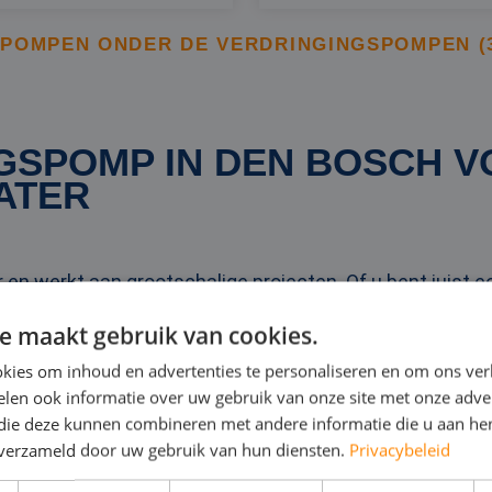
POMPEN ONDER DE VERDRINGINGSPOMPEN (30
GSPOMP IN DEN BOSCH 
ATER
n werkt aan grootschalige projecten. Of u bent juist een
erzetbedrijf) dat de lokale grondwaterstand naar een la
e maakt gebruik van cookies.
n gaat het vaak om het bouwrijp maken van een locatie of
kies om inhoud en advertenties te personaliseren en om ons ver
len ook informatie over uw gebruik van onze site met onze adver
en moet het grondwater zakken; anders kan er geen fun
 die deze kunnen combineren met andere informatie die u aan hen
n verzameld door uw gebruik van hun diensten.
Privacybeleid
orden gestort. Dat geldt ook bij de bouw van viaducten,