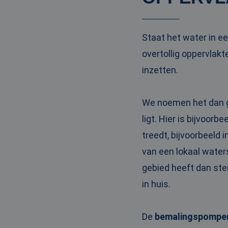
PHPSESSID
Staat het water in ee
overtollig oppervla
inzetten.
__cf_bm
We noemen het dan g
__cf_bm
ligt. Hier is bijvoor
treedt, bijvoorbeeld
van een lokaal water
Naam
gebied heeft dan steu
Naam
fp_user_id
Aanbi
Naam
in huis.
Dome
_ga_3GSTBZP51E
_gcl_au
Goog
.ren
_ga_ZVQQH0XY8C
De
bemalingspompe