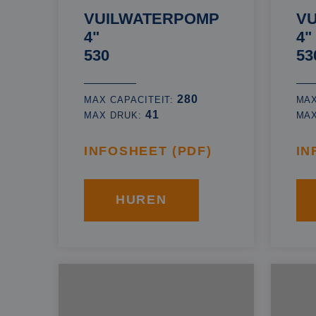
VUILWATERPOMP
V
4"
4"
530
53
280
MAX CAPACITEIT:
MAX
41
MAX DRUK:
MA
INFOSHEET (PDF)
IN
HUREN