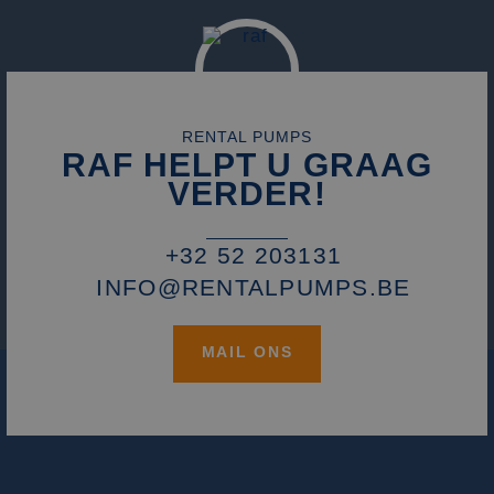
die we gebruiken
het gebruik van d
website voor inte
analyses te meten
_fbp
2 maanden 4
Gebruikt door
Meta Platform
weken
Facebook om een
Inc.
reeks
.rentalpumps.eu
advertentieprodu
RENTAL PUMPS
te leveren, zoals
RAF HELPT U GRAAG
realtime bieden v
externe adverteer
VERDER!
+32 52 203131
INFO@RENTALPUMPS.BE
MAIL ONS