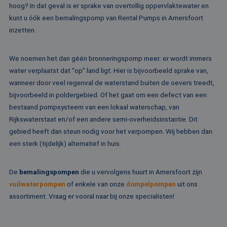
ee
hoog? In dat geval is er sprake van overtollig oppervlaktewater en
st
ge
kunt u óók een bemalingspomp van Rental Pumps in Amersfoort
pa
inzetten.
__cf_bm
29 minuten
De
Cloudflare Inc.
51 seconden
wo
.linkedin.com
om
We noemen het dan géén bronneringspomp meer: er wordt immers
te
me
water verplaatst dat “op” land ligt. Hier is bijvoorbeeld sprake van,
Di
de
wanneer door veel regenval de waterstand buiten de oevers treedt,
ge
te
bijvoorbeeld in poldergebied. Of het gaat om een defect van een
ov
bestaand pompsysteem van een lokaal waterschap, van
va
Rijkswaterstaat en/of een andere semi-overheidsinstantie. Dit
__cf_bm
29 minuten
De
Cloudflare Inc.
52 seconden
wo
.vimeo.com
gebied heeft dan steun nodig voor het verpompen. Wij hebben dan
om
een sterk (tijdelijk) alternatief in huis.
te
me
Di
de
De
bemalingspompen
die u vervolgens huurt in Amersfoort zijn
ge
te
vuilwaterpompen
of enkele van onze
dompelpompen
uit ons
ov
va
assortiment. Vraag er vooral naar bij onze specialisten!