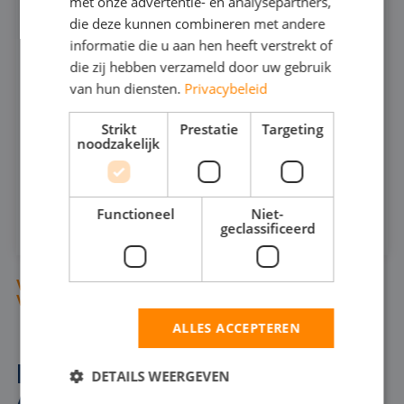
VUILWATERPOMP 6"
met onze advertentie- en analysepartners,
541
die deze kunnen combineren met andere
informatie die u aan hen heeft verstrekt of
die zij hebben verzameld door uw gebruik
400
MAX CAPACITEIT:
van hun diensten.
Privacybeleid
26
MAX DRUK:
Strikt
Prestatie
Targeting
noodzakelijk
INFOSHEET (PDF)
HUREN
Functioneel
Niet-
geclassificeerd
VIND BEMALINGSPOMPEN ONDER DE
VERDRINGINGSPOMPEN (300 T/M 303)
ALLES ACCEPTEREN
BEMALINGSPOMP IN
DETAILS WEERGEVEN
AMERSFOORT VOOR