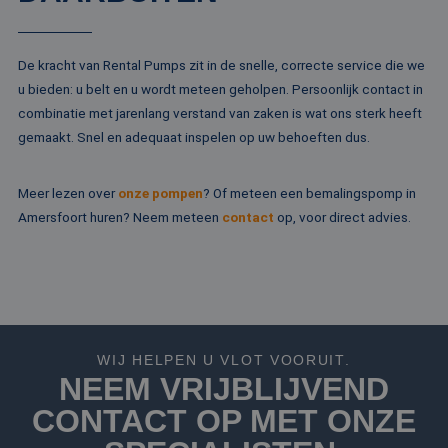
Microsoft
campagne
MSN 1st party co
Corporation
te bereken
die zorgt voor de
.c.bing.com
analyserap
goede werking va
de site.
deze website.
De kracht van Rental Pumps zit in de snelle, correcte service die we
MR
1 week
Dit is een Microso
Microsoft
u bieden: u belt en u wordt meteen geholpen. Persoonlijk contact in
MSN 1st party co
Corporation
combinatie met jarenlang verstand van zaken is wat ons sterk heeft
die we gebruiken
.c.clarity.ms
het gebruik van d
gemaakt. Snel en adequaat inspelen op uw behoeften dus.
website voor inte
analyses te meten
IDE
1 jaar
Deze cookie word
Google LLC
Meer lezen over
onze pompen
? Of meteen een bemalingspomp in
ingesteld door
.doubleclick.net
Doubleclick en vo
Amersfoort huren? Neem meteen
contact
op, voor direct advies.
informatie uit ove
hoe de eindgebru
de website gebrui
en over eventuel
advertenties die 
eindgebruiker hee
gezien voordat hi
genoemde websit
bezocht.
WIJ HELPEN U VLOT VOORUIT.
test_cookie
15 minuten
Deze cookie word
Google LLC
NEEM VRIJBLIJVEND
geplaatst door
.doubleclick.net
DoubleClick
(eigendom van
CONTACT OP MET ONZE
Google) om te
bepalen of de