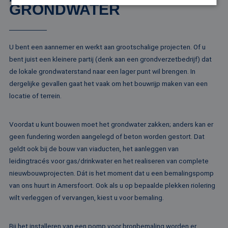
GRONDWATER
Strikt noodzakelijk
Prestatie
Targeting
Functioneel
Niet-geclassificeerd
U bent een aannemer en werkt aan grootschalige projecten. Of u
bent juist een kleinere partij (denk aan een grondverzetbedrijf) dat
Strikt noodzakelijke cookies maken de
kernfunctionaliteiten van de website mogelijk, zoals
de lokale grondwaterstand naar een lager punt wil brengen. In
gebruikersaanmelding en accountbeheer. De
dergelijke gevallen gaat het vaak om het bouwrijp maken van een
website kan niet goed worden gebruikt zonder de
strikt noodzakelijke cookies.
locatie of terrein.
Naam
Aanbieder / Domein
Vervaldatum
Om
li_gc
5 maanden 4
Wo
LinkedIn
Voordat u kunt bouwen moet het grondwater zakken; anders kan er
weken
om
Corporation
va
geen fundering worden aangelegd of beton worden gestort. Dat
.linkedin.com
sl
geldt ook bij de bouw van viaducten, het aanleggen van
ge
co
leidingtracés voor gas/drinkwater en het realiseren van complete
es
do
nieuwbouwprojecten. Dát is het moment dat u een bemalingspomp
van ons huurt in Amersfoort. Ook als u op bepaalde plekken riolering
CookieScriptConsent
4 weken 2
De
CookieScript
dagen
wo
www.rentalpumps.eu
wilt verleggen of vervangen, kiest u voor bemaling.
do
Sc
om
co
Bij het installeren van een pomp voor bronbemaling worden er