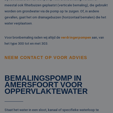
va
on
meestal ook filterbuizen geplaatst (verticale bemaling), die gebruikt
co
worden om grondwater via de pomp op te zuigen. Of, in andere
va
Sc
gevallen, gaat het om drainagebuizen (horizontaal bemalen) die het
no
Google Privacy Policy
co
water verplaatsen.
PHPSESSID
Sessie
Co
PHP.net
ge
www.rentalpumps.eu
ap
Voor bronbemaling raden wij altijd de
verdringerpompen
aan, van
ba
taa
het type 300 tot en met 303.
id
al
do
NEEM CONTACT OP VOOR ADVIES
wo
om
va
ge
te
He
BEMALINGSPOMP IN
ge
wi
AMERSFOORT VOOR
ge
OPPERVLAKTEWATER
nu
wo
ka
vo
ee
vo
Staat het water in een sloot, kanaal of specifieke waterloop te
be