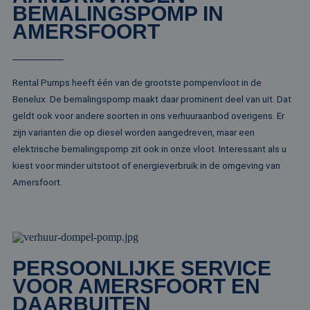
Het wordt 
BEMALINGSPOMP IN
synchroniseert tu
om informa
veel verschillende
de sessie 
AMERSFOORT
Microsoft-domein
gebruiker 
waardoor gebruik
en om mee
kunnen worden
paginawee
gevolgd.
combinere
gebruikers
bcookie
1 jaar
Dit is een Microso
Microsoft
Rental Pumps heeft één van de grootste pompenvloot in de
analytisch
MSN 1st party co
Corporation
doeleinden
voor het delen va
.linkedin.com
Benelux. De bemalingspomp maakt daar prominent deel van uit. Dat
de inhoud van de
_ga
1 jaar 1
Deze cook
Google LLC
website via social
geldt ook voor andere soorten in ons verhuuraanbod overigens. Er
maand
gekoppeld
.rentalpumps.eu
media.
Google Uni
zijn varianten die op diesel worden aangedreven, maar een
Analytics -
MUID
1 jaar
Deze cookie word
Microsoft
elektrische bemalingspomp zit ook in onze vloot. Interessant als u
belangrijke
veel gebruikt doo
Corporation
van de me
mijn Microsoft als
kiest voor minder uitstoot of energieverbruik in de omgeving van
.bing.com
algemeen 
een unieke
analyseser
Amersfoort.
gebruikers-ID. He
Google. De
kan worden inges
wordt geb
door ingesloten
unieke geb
microsoft-scripts.
ondersche
Algemeen wordt
een willek
aangenomen dat 
gegeneree
synchroniseert tu
toe te wijz
veel verschillende
klant-ID. H
Microsoft-domein
PERSOONLIJKE SERVICE
opgenomen
waardoor gebruik
paginaver
VOOR AMERSFOORT EN
kunnen worden
een site e
gevolgd.
gebruikt 
DAARBUITEN
bezoekers-,
SRM_B
1 jaar
Dit is een Microso