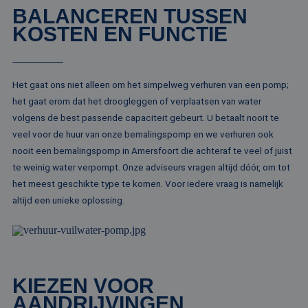
BALANCEREN TUSSEN
Aanbieder /
Naam
Vervaldatum
Omschrijving
KOSTEN EN FUNCTIE
Domein
Aanbieder /
Naam
Vervaldatum
Omschrijv
Domein
fp_user_id
.rentalpumps.eu
1 jaar 1
maand
_ga_3GSTBZP51E
.rentalpumps.eu
1 jaar 1
Deze cooki
Aanbieder /
Naam
Vervaldatum
Omschrijving
maand
gebruikt d
Domein
Analytics 
Het gaat ons niet alleen om het simpelweg verhuren van een pomp;
sessiestatu
_gcl_au
2 maanden 4
Deze cookie word
Google LLC
behouden
het gaat erom dat het droogleggen of verplaatsen van water
weken
ingesteld door
.rentalpumps.eu
Doubleclick en vo
volgens de best passende capaciteit gebeurt. U betaalt nooit te
_ga_ZVQQH0XY8C
.rentalpumps.eu
1 jaar 1
Deze cooki
informatie uit ove
maand
gebruikt d
hoe de eindgebru
veel voor de huur van onze bemalingspomp en we verhuren ook
Analytics 
de website gebrui
sessiestatu
nooit een bemalingspomp in Amersfoort die achteraf te veel of juist
en over eventuel
behouden
advertenties die 
te weinig water verpompt. Onze adviseurs vragen altijd dóór, om tot
eindgebruiker hee
_clck
.rentalpumps.eu
1 jaar
Deze cooki
gezien voordat hi
het meest geschikte type te komen. Voor iedere vraag is namelijk
gebruikt 
genoemde websit
gebruikersi
bezocht.
altijd een unieke oplossing.
en betrok
de website
MUID
1 jaar 3
Deze cookie word
Microsoft
om de
weken
veel gebruikt doo
Corporation
gebruikers
mijn Microsoft als
.clarity.ms
websitefunc
een unieke
te verbeter
gebruikers-ID. He
kan worden inges
_clsk
1 dag
Deze cooki
Microsoft
door ingesloten
KIEZEN VOOR
geassociee
.rentalpumps.eu
microsoft-scripts.
Microsoft C
Algemeen wordt
AANDRIJVINGEN
analytics s
aangenomen dat 