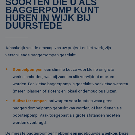
SOORTEN DIE U ALS
ge
BAGGERPOMP KUNT
co
es
HUREN IN WIJK BIJ
do
DUURSTEDE
CookieScriptConsent
4 weken 2
De
CookieScript
dagen
wo
www.rentalpumps.eu
do
Sc
om
co
Afhankelijk van de omvang van uw project en het werk, zijn
va
on
verschillende baggerpompen geschikt:
co
va
Sc
Dompelpompen
: een slimme keuze voor kleine én grote
no
Google Privacy Policy
co
werkzaamheden, waarbij zand en slib verwijderd moeten
worden. Een kleine baggerpomp is geschikt voor kleine wateren
PHPSESSID
Sessie
Co
PHP.net
ge
www.rentalpumps.eu
(meren, plassen of sloten) en lokaal onderhoud bij sluizen.
ap
ba
Vuilwaterpompen
: ontworpen voor locaties waar geen
taa
id
bagger/dompelpomp gebruikt kan worden; of kan dienen als
al
do
boosterpomp. Vaak toegepast als grote afstanden moeten
wo
om
worden overbrugd.
va
ge
De meeste baggerpompen hebben een ingebouwde
woelkop
. Deze
te