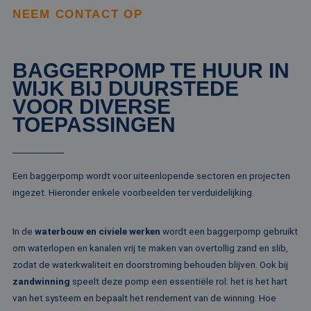
gebruikersi
bezocht.
en betrok
NEEM CONTACT OP
de website
MUID
1 jaar 3
Deze cookie word
Microsoft
om de
weken
veel gebruikt doo
Corporation
gebruikers
mijn Microsoft als
.clarity.ms
websitefunc
een unieke
te verbeter
gebruikers-ID. He
BAGGERPOMP TE HUUR IN
kan worden inges
_clsk
1 dag
Deze cooki
Microsoft
door ingesloten
WIJK BIJ DUURSTEDE
geassociee
.rentalpumps.eu
microsoft-scripts.
Microsoft C
VOOR DIVERSE
Algemeen wordt
analytics s
aangenomen dat 
Het wordt 
TOEPASSINGEN
synchroniseert tu
om informa
veel verschillende
de sessie 
Microsoft-domein
gebruiker 
waardoor gebruik
en om mee
kunnen worden
paginawee
gevolgd.
Een baggerpomp wordt voor uiteenlopende sectoren en projecten
combinere
gebruikers
bcookie
1 jaar
Dit is een Microso
Microsoft
ingezet. Hieronder enkele voorbeelden ter verduidelijking.
analytisch
MSN 1st party co
Corporation
doeleinden
voor het delen va
.linkedin.com
de inhoud van de
_ga
1 jaar 1
Deze cook
Google LLC
website via social
In de
waterbouw en civiele werken
wordt een baggerpomp gebruikt
maand
gekoppeld
.rentalpumps.eu
media.
Google Uni
om waterlopen en kanalen vrij te maken van overtollig zand en slib,
Analytics -
MUID
1 jaar
Deze cookie word
Microsoft
zodat de waterkwaliteit en doorstroming behouden blijven. Ook bij
belangrijke
veel gebruikt doo
Corporation
van de me
mijn Microsoft als
.bing.com
zandwinning
speelt deze pomp een essentiële rol: het is het hart
algemeen 
een unieke
analyseser
gebruikers-ID. He
van het systeem en bepaalt het rendement van de winning. Hoe
Google. De
kan worden inges