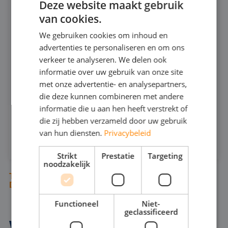
Deze website maakt gebruik
DOMPELPOMP 6"
van cookies.
DUTCH
666
We gebruiken cookies om inhoud en
FRENCH
advertenties te personaliseren en om ons
GERMAN
verkeer te analyseren. We delen ook
240
MAX CAPACITEIT:
informatie over uw gebruik van onze site
25
ENGLISH
MAX DRUK:
met onze advertentie- en analysepartners,
die deze kunnen combineren met andere
INFOSHEET (PDF)
informatie die u aan hen heeft verstrekt of
die zij hebben verzameld door uw gebruik
HUREN
van hun diensten.
Privacybeleid
Strikt
Prestatie
Targeting
noodzakelijk
TUSSEN ONZE DOMPELPOMPEN STAAN
DIVERSE BAGGERPOMPEN
Functioneel
Niet-
geclassificeerd
WAAROM EEN