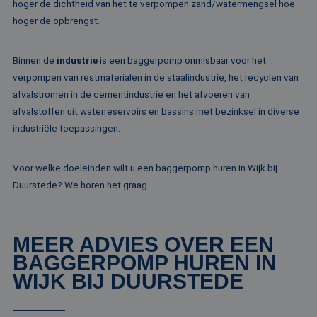
wordt geb
hoger de dichtheid van het te verpompen zand/watermengsel hoe
door ingesloten
unieke geb
microsoft-scripts.
hoger de opbrengst.
ondersche
Algemeen wordt
een willek
aangenomen dat 
gegeneree
synchroniseert tu
toe te wijz
veel verschillende
Binnen de
industrie
is een baggerpomp onmisbaar voor het
klant-ID. H
Microsoft-domein
opgenomen
waardoor gebruik
verpompen van restmaterialen in de staalindustrie, het recyclen van
paginaver
kunnen worden
een site e
afvalstromen in de cementindustrie en het afvoeren van
gevolgd.
gebruikt 
afvalstoffen uit waterreservoirs en bassins met bezinksel in diverse
bezoekers-,
SRM_B
1 jaar
Dit is een Microso
Microsoft
campagne
MSN 1st party co
Corporation
industriële toepassingen.
te bereken
die zorgt voor de
.c.bing.com
analyserap
goede werking va
de site.
deze website.
Voor welke doeleinden wilt u een baggerpomp huren in Wijk bij
MR
1 week
Dit is een Microso
Microsoft
Duurstede? We horen het graag.
MSN 1st party co
Corporation
die we gebruiken
.c.clarity.ms
het gebruik van d
website voor inte
analyses te meten
MEER ADVIES OVER EEN
IDE
1 jaar
Deze cookie word
Google LLC
ingesteld door
.doubleclick.net
BAGGERPOMP HUREN IN
Doubleclick en vo
WIJK BIJ DUURSTEDE
informatie uit ove
hoe de eindgebru
de website gebrui
en over eventuel
advertenties die 