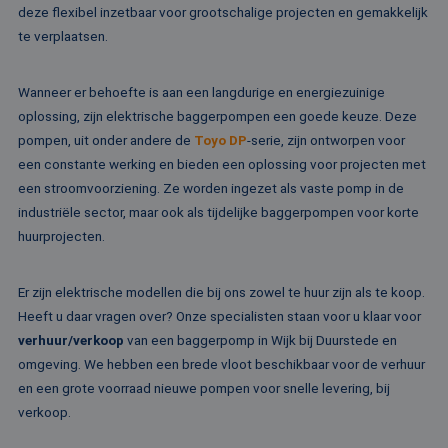
deze flexibel inzetbaar voor grootschalige projecten en gemakkelijk
me
Di
te verplaatsen.
de
ge
te
ov
Wanneer er behoefte is aan een langdurige en energiezuinige
va
oplossing, zijn elektrische baggerpompen een goede keuze. Deze
pompen, uit onder andere de
Toyo DP
-serie, zijn ontworpen voor
een constante werking en bieden een oplossing voor projecten met
een stroomvoorziening. Ze worden ingezet als vaste pomp in de
Aanbieder /
Naam
Vervaldatum
Omschrijving
Domein
Aanbieder /
industriële sector, maar ook als tijdelijke baggerpompen voor korte
Naam
Vervaldatum
Omschrijv
Domein
fp_user_id
.rentalpumps.eu
1 jaar 1
huurprojecten.
maand
_ga_3GSTBZP51E
.rentalpumps.eu
1 jaar 1
Deze cooki
Aanbieder /
Naam
Vervaldatum
Omschrijving
maand
gebruikt d
Domein
Analytics 
Er zijn elektrische modellen die bij ons zowel te huur zijn als te koop.
sessiestatu
_gcl_au
2 maanden 4
Deze cookie word
Google LLC
behouden
weken
ingesteld door
.rentalpumps.eu
Heeft u daar vragen over? Onze specialisten staan voor u klaar voor
Doubleclick en vo
_ga_ZVQQH0XY8C
.rentalpumps.eu
1 jaar 1
Deze cooki
verhuur/verkoop
van een baggerpomp in Wijk bij Duurstede en
informatie uit ove
maand
gebruikt d
hoe de eindgebru
omgeving. We hebben een brede vloot beschikbaar voor de verhuur
Analytics 
de website gebrui
sessiestatu
en over eventuel
en een grote voorraad nieuwe pompen voor snelle levering, bij
behouden
advertenties die 
eindgebruiker hee
verkoop.
_clck
.rentalpumps.eu
1 jaar
Deze cooki
gezien voordat hi
gebruikt 
genoemde websit