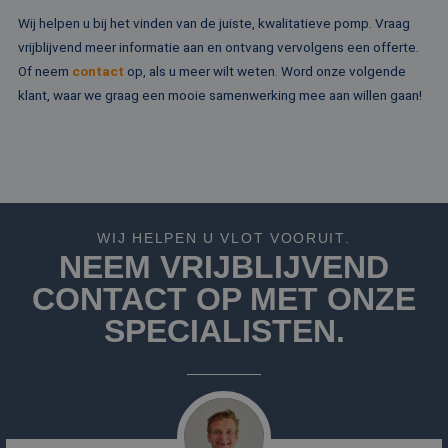
eindgebruiker hee
Wij helpen u bij het vinden van de juiste, kwalitatieve pomp. Vraag
gezien voordat hi
genoemde websit
vrijblijvend meer informatie aan en ontvang vervolgens een offerte.
bezocht.
Of neem
contact
op, als u meer wilt weten. Word onze volgende
test_cookie
15 minuten
Deze cookie word
Google LLC
klant, waar we graag een mooie samenwerking mee aan willen gaan!
geplaatst door
.doubleclick.net
DoubleClick
(eigendom van
Google) om te
bepalen of de
browser van de
websitebezoeker
cookies onderste
MR
1 week
Dit is een Microso
Microsoft
MSN 1st party co
WIJ HELPEN U VLOT VOORUIT.
Corporation
die we gebruiken
.c.bing.com
NEEM VRIJBLIJVEND
het gebruik van d
website voor inte
CONTACT OP MET ONZE
analyses te meten
SPECIALISTEN.
ANONCHK
10 minuten
Deze cookie
Microsoft
verzamelt informa
Corporation
over hoe de
.c.clarity.ms
eindgebruiker de
website gebruikt 
over eventuele
advertenties die 
eindgebruiker
mogelijk heeft ge
voordat hij de