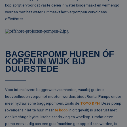
He
kop zorgt ervoor dat vaste delen in water losgemaakt en vermengd
ge
wi
worden met het water. Dit maakt het verpompen vervolgens
ge
efficiënter.
nu
wo
ka
vo
ee
vo
be
ee
st
BAGGERPOMP HUREN ÓF
ge
KOPEN IN WIJK BIJ
pa
DUURSTEDE
__cf_bm
29 minuten
De
Cloudflare Inc.
51 seconden
wo
.linkedin.com
om
te
me
Di
Voor intensievere baggerwerkzaamheden, waarbij grotere
de
ge
hoeveelheden verpompt moeten worden, biedt Rental Pumps onder
te
ov
meer hydraulische baggerpompen, zoals de
TOYO DPH
. Deze pomp
va
(overigens
niet
te huur, maar
te koop
in dit geval!) is uitgerust met
__cf_bm
29 minuten
De
Cloudflare Inc.
een krachtige hydraulische aandrijving en woelkop. Omdat deze
52 seconden
wo
.vimeo.com
om
pomp eenvoudig aan een graafmachine gekoppeld kan worden, is
te