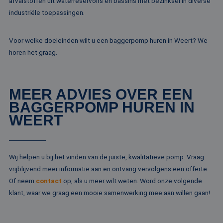
afvalstoffen uit waterreservoirs en bassins met bezinksel in diverse
klant-ID. H
Microsoft-domein
opgenomen
industriële toepassingen.
waardoor gebruik
paginaver
kunnen worden
een site e
gevolgd.
gebruikt 
bezoekers-,
Voor welke doeleinden wilt u een baggerpomp huren in Weert? We
SRM_B
1 jaar
Dit is een Microso
Microsoft
campagne
MSN 1st party co
Corporation
horen het graag.
te bereken
die zorgt voor de
.c.bing.com
analyserap
goede werking va
de site.
deze website.
MR
1 week
Dit is een Microso
Microsoft
MEER ADVIES OVER EEN
MSN 1st party co
Corporation
die we gebruiken
.c.clarity.ms
BAGGERPOMP HUREN IN
het gebruik van d
website voor inte
WEERT
analyses te meten
IDE
1 jaar
Deze cookie word
Google LLC
ingesteld door
.doubleclick.net
Doubleclick en vo
informatie uit ove
Wij helpen u bij het vinden van de juiste, kwalitatieve pomp. Vraag
hoe de eindgebru
vrijblijvend meer informatie aan en ontvang vervolgens een offerte.
de website gebrui
en over eventuel
Of neem
contact
op, als u meer wilt weten. Word onze volgende
advertenties die 
eindgebruiker hee
klant, waar we graag een mooie samenwerking mee aan willen gaan!
gezien voordat hi
genoemde websit
bezocht.