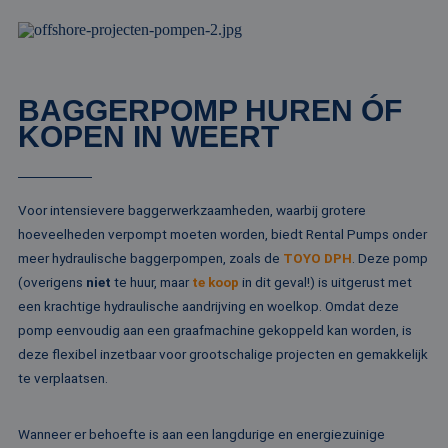
wo
ka
vo
ee
vo
be
ee
BAGGERPOMP HUREN ÓF
st
ge
KOPEN IN WEERT
pa
__cf_bm
29 minuten
De
Cloudflare Inc.
51 seconden
wo
.linkedin.com
om
te
Voor intensievere baggerwerkzaamheden, waarbij grotere
me
Di
hoeveelheden verpompt moeten worden, biedt Rental Pumps onder
de
ge
meer hydraulische baggerpompen, zoals de
TOYO DPH
. Deze pomp
te
(overigens
niet
te huur, maar
te koop
in dit geval!) is uitgerust met
ov
va
een krachtige hydraulische aandrijving en woelkop. Omdat deze
__cf_bm
29 minuten
De
Cloudflare Inc.
pomp eenvoudig aan een graafmachine gekoppeld kan worden, is
52 seconden
wo
.vimeo.com
deze flexibel inzetbaar voor grootschalige projecten en gemakkelijk
om
te
te verplaatsen.
me
Di
de
ge
Wanneer er behoefte is aan een langdurige en energiezuinige
te