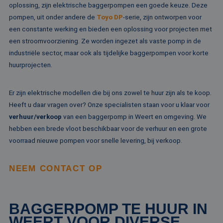
ov
oplossing, zijn elektrische baggerpompen een goede keuze. Deze
va
pompen, uit onder andere de
Toyo DP
-serie, zijn ontworpen voor
een constante werking en bieden een oplossing voor projecten met
een stroomvoorziening. Ze worden ingezet als vaste pomp in de
industriële sector, maar ook als tijdelijke baggerpompen voor korte
Aanbieder /
Naam
Vervaldatum
Omschrijving
Domein
Aanbieder /
huurprojecten.
Naam
Vervaldatum
Omschrijv
Domein
fp_user_id
.rentalpumps.eu
1 jaar 1
maand
_ga_3GSTBZP51E
.rentalpumps.eu
1 jaar 1
Deze cooki
Aanbieder /
Naam
Vervaldatum
Omschrijving
Er zijn elektrische modellen die bij ons zowel te huur zijn als te koop.
maand
gebruikt d
Domein
Analytics 
Heeft u daar vragen over? Onze specialisten staan voor u klaar voor
sessiestatu
_gcl_au
2 maanden 4
Deze cookie word
Google LLC
behouden
verhuur/verkoop
van een baggerpomp in Weert en omgeving. We
weken
ingesteld door
.rentalpumps.eu
Doubleclick en vo
hebben een brede vloot beschikbaar voor de verhuur en een grote
_ga_ZVQQH0XY8C
.rentalpumps.eu
1 jaar 1
Deze cooki
informatie uit ove
maand
gebruikt d
hoe de eindgebru
voorraad nieuwe pompen voor snelle levering, bij verkoop.
Analytics 
de website gebrui
sessiestatu
en over eventuel
behouden
advertenties die 
eindgebruiker hee
NEEM CONTACT OP
_clck
.rentalpumps.eu
1 jaar
Deze cooki
gezien voordat hi
gebruikt 
genoemde websit
gebruikersi
bezocht.
en betrok
de website
MUID
1 jaar 3
Deze cookie word
Microsoft
BAGGERPOMP TE HUUR IN
om de
weken
veel gebruikt doo
Corporation
gebruikers
mijn Microsoft als
.clarity.ms
WEERT VOOR DIVERSE
websitefunc
een unieke