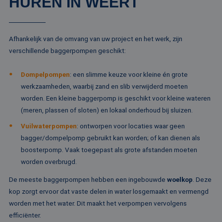
HUREN IN WEERT
CookieScriptConsent
4 weken 2
De
CookieScript
dagen
wo
www.rentalpumps.eu
do
Sc
om
co
Afhankelijk van de omvang van uw project en het werk, zijn
va
on
verschillende baggerpompen geschikt:
co
va
Sc
Dompelpompen
: een slimme keuze voor kleine én grote
no
Google Privacy Policy
co
werkzaamheden, waarbij zand en slib verwijderd moeten
worden. Een kleine baggerpomp is geschikt voor kleine wateren
PHPSESSID
Sessie
Co
PHP.net
ge
www.rentalpumps.eu
(meren, plassen of sloten) en lokaal onderhoud bij sluizen.
ap
ba
Vuilwaterpompen
: ontworpen voor locaties waar geen
taa
id
bagger/dompelpomp gebruikt kan worden; of kan dienen als
al
do
boosterpomp. Vaak toegepast als grote afstanden moeten
wo
worden overbrugd.
om
va
ge
De meeste baggerpompen hebben een ingebouwde
woelkop
. Deze
te
He
kop zorgt ervoor dat vaste delen in water losgemaakt en vermengd
ge
worden met het water. Dit maakt het verpompen vervolgens
wi
ge
efficiënter.
nu