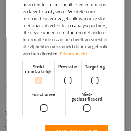
666
advertenties te personaliseren en om ons
GERMAN
verkeer te analyseren. We delen ook
informatie over uw gebruik van onze site
ENGLISH
240
MAX CAPACITEIT:
met onze advertentie- en analysepartners,
25
MAX DRUK:
die deze kunnen combineren met andere
informatie die u aan hen heeft verstrekt of
INFOSHEET (PDF)
die zij hebben verzameld door uw gebruik
van hun diensten.
Privacybeleid
HUREN
Strikt
Prestatie
Targeting
noodzakelijk
TUSSEN ONZE DOMPELPOMPEN STAAN
DIVERSE BAGGERPOMPEN
Functioneel
Niet-
geclassificeerd
WAAROM EEN
BAGGERPOMP HUREN IN
WEERT?