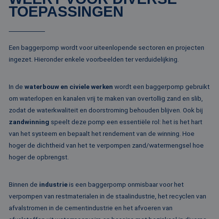
te verbeter
gebruikers-ID. He
TOEPASSINGEN
kan worden inges
_clsk
1 dag
Deze cooki
Microsoft
door ingesloten
geassociee
.rentalpumps.eu
microsoft-scripts.
Microsoft C
Algemeen wordt
analytics s
aangenomen dat 
Het wordt 
synchroniseert tu
Een baggerpomp wordt voor uiteenlopende sectoren en projecten
om informa
veel verschillende
de sessie 
ingezet. Hieronder enkele voorbeelden ter verduidelijking.
Microsoft-domein
gebruiker 
waardoor gebruik
en om mee
kunnen worden
paginawee
gevolgd.
combinere
In de
waterbouw en civiele werken
wordt een baggerpomp gebruikt
gebruikers
bcookie
1 jaar
Dit is een Microso
Microsoft
om waterlopen en kanalen vrij te maken van overtollig zand en slib,
analytisch
MSN 1st party co
Corporation
doeleinden
voor het delen va
zodat de waterkwaliteit en doorstroming behouden blijven. Ook bij
.linkedin.com
de inhoud van de
_ga
1 jaar 1
Deze cook
Google LLC
zandwinning
speelt deze pomp een essentiële rol: het is het hart
website via social
maand
gekoppeld
.rentalpumps.eu
media.
van het systeem en bepaalt het rendement van de winning. Hoe
Google Uni
Analytics -
MUID
1 jaar
Deze cookie word
Microsoft
hoger de dichtheid van het te verpompen zand/watermengsel hoe
belangrijke
veel gebruikt doo
Corporation
van de me
hoger de opbrengst.
mijn Microsoft als
.bing.com
algemeen 
een unieke
analyseser
gebruikers-ID. He
Google. De
kan worden inges
wordt geb
Binnen de
industrie
is een baggerpomp onmisbaar voor het
door ingesloten
unieke geb
microsoft-scripts.
verpompen van restmaterialen in de staalindustrie, het recyclen van
ondersche
Algemeen wordt
een willek
aangenomen dat 
afvalstromen in de cementindustrie en het afvoeren van
gegeneree
synchroniseert tu
toe te wijz
veel verschillende