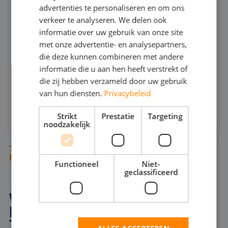
666
advertenties te personaliseren en om ons
GERMAN
verkeer te analyseren. We delen ook
informatie over uw gebruik van onze site
ENGLISH
240
MAX CAPACITEIT:
met onze advertentie- en analysepartners,
25
MAX DRUK:
die deze kunnen combineren met andere
informatie die u aan hen heeft verstrekt of
INFOSHEET (PDF)
die zij hebben verzameld door uw gebruik
van hun diensten.
Privacybeleid
HUREN
Strikt
Prestatie
Targeting
noodzakelijk
TUSSEN ONZE DOMPELPOMPEN STAAN
DIVERSE BAGGERPOMPEN
Functioneel
Niet-
geclassificeerd
WAAROM EEN
BAGGERPOMP HUREN IN
TILBURG?