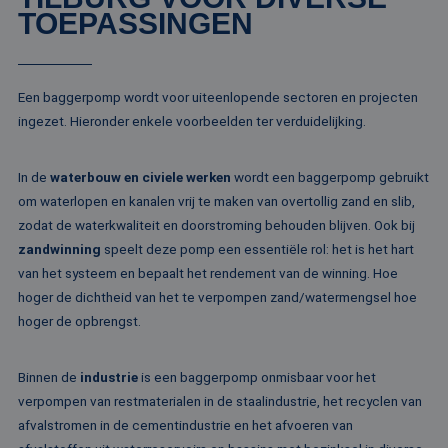
te verbeter
gebruikers-ID. He
TOEPASSINGEN
kan worden inges
_clsk
1 dag
Deze cooki
Microsoft
door ingesloten
geassociee
.rentalpumps.eu
microsoft-scripts.
Microsoft C
Algemeen wordt
analytics s
aangenomen dat 
Het wordt 
synchroniseert tu
Een baggerpomp wordt voor uiteenlopende sectoren en projecten
om informa
veel verschillende
de sessie 
ingezet. Hieronder enkele voorbeelden ter verduidelijking.
Microsoft-domein
gebruiker 
waardoor gebruik
en om mee
kunnen worden
paginawee
gevolgd.
combinere
In de
waterbouw en civiele werken
wordt een baggerpomp gebruikt
gebruikers
bcookie
1 jaar
Dit is een Microso
Microsoft
om waterlopen en kanalen vrij te maken van overtollig zand en slib,
analytisch
MSN 1st party co
Corporation
doeleinden
voor het delen va
zodat de waterkwaliteit en doorstroming behouden blijven. Ook bij
.linkedin.com
de inhoud van de
_ga
1 jaar 1
Deze cook
Google LLC
zandwinning
speelt deze pomp een essentiële rol: het is het hart
website via social
maand
gekoppeld
.rentalpumps.eu
media.
van het systeem en bepaalt het rendement van de winning. Hoe
Google Uni
Analytics -
MUID
1 jaar
Deze cookie word
Microsoft
hoger de dichtheid van het te verpompen zand/watermengsel hoe
belangrijke
veel gebruikt doo
Corporation
van de me
hoger de opbrengst.
mijn Microsoft als
.bing.com
algemeen 
een unieke
analyseser
gebruikers-ID. He
Google. De
kan worden inges
wordt geb
Binnen de
industrie
is een baggerpomp onmisbaar voor het
door ingesloten
unieke geb
microsoft-scripts.
verpompen van restmaterialen in de staalindustrie, het recyclen van
ondersche
Algemeen wordt
een willek
aangenomen dat 
afvalstromen in de cementindustrie en het afvoeren van
gegeneree
synchroniseert tu
toe te wijz
veel verschillende