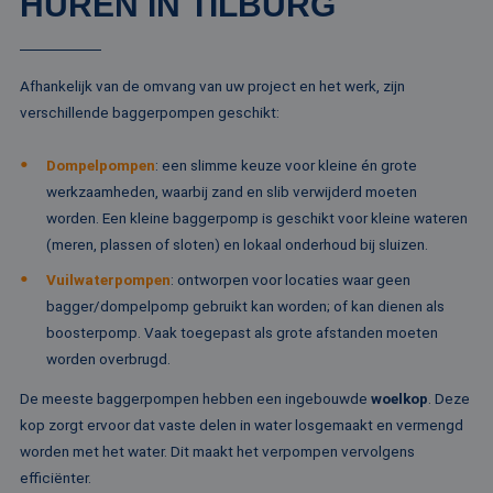
HUREN IN TILBURG
CookieScriptConsent
4 weken 2
De
CookieScript
dagen
wo
www.rentalpumps.eu
do
Sc
om
co
Afhankelijk van de omvang van uw project en het werk, zijn
va
on
verschillende baggerpompen geschikt:
co
va
Sc
Dompelpompen
: een slimme keuze voor kleine én grote
no
Google Privacy Policy
co
werkzaamheden, waarbij zand en slib verwijderd moeten
worden. Een kleine baggerpomp is geschikt voor kleine wateren
PHPSESSID
Sessie
Co
PHP.net
ge
www.rentalpumps.eu
(meren, plassen of sloten) en lokaal onderhoud bij sluizen.
ap
ba
Vuilwaterpompen
: ontworpen voor locaties waar geen
taa
id
bagger/dompelpomp gebruikt kan worden; of kan dienen als
al
do
boosterpomp. Vaak toegepast als grote afstanden moeten
wo
worden overbrugd.
om
va
ge
De meeste baggerpompen hebben een ingebouwde
woelkop
. Deze
te
He
kop zorgt ervoor dat vaste delen in water losgemaakt en vermengd
ge
worden met het water. Dit maakt het verpompen vervolgens
wi
ge
efficiënter.
nu