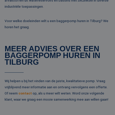
afvalstoffen uit waterreservoirs en bassins met bezinksel in diverse
klant-ID. H
Microsoft-domein
opgenomen
industriële toepassingen.
waardoor gebruik
paginaver
kunnen worden
een site e
gevolgd.
gebruikt 
bezoekers-,
Voor welke doeleinden wilt u een baggerpomp huren in Tilburg? We
SRM_B
1 jaar
Dit is een Microso
Microsoft
campagne
MSN 1st party co
Corporation
horen het graag.
te bereken
die zorgt voor de
.c.bing.com
analyserap
goede werking va
de site.
deze website.
MR
1 week
Dit is een Microso
Microsoft
MEER ADVIES OVER EEN
MSN 1st party co
Corporation
die we gebruiken
.c.clarity.ms
BAGGERPOMP HUREN IN
het gebruik van d
website voor inte
TILBURG
analyses te meten
IDE
1 jaar
Deze cookie word
Google LLC
ingesteld door
.doubleclick.net
Doubleclick en vo
informatie uit ove
Wij helpen u bij het vinden van de juiste, kwalitatieve pomp. Vraag
hoe de eindgebru
vrijblijvend meer informatie aan en ontvang vervolgens een offerte.
de website gebrui
en over eventuel
Of neem
contact
op, als u meer wilt weten. Word onze volgende
advertenties die 
eindgebruiker hee
klant, waar we graag een mooie samenwerking mee aan willen gaan!
gezien voordat hi
genoemde websit
bezocht.