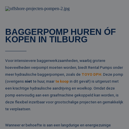
wo
ka
vo
ee
vo
be
ee
BAGGERPOMP HUREN ÓF
st
ge
KOPEN IN TILBURG
pa
__cf_bm
29 minuten
De
Cloudflare Inc.
51 seconden
wo
.linkedin.com
om
te
Voor intensievere baggerwerkzaamheden, waarbij grotere
me
Di
hoeveelheden verpompt moeten worden, biedt Rental Pumps onder
de
ge
meer hydraulische baggerpompen, zoals de
TOYO DPH
. Deze pomp
te
(overigens
niet
te huur, maar
te koop
in dit geval!) is uitgerust met
ov
va
een krachtige hydraulische aandrijving en woelkop. Omdat deze
__cf_bm
29 minuten
De
Cloudflare Inc.
pomp eenvoudig aan een graafmachine gekoppeld kan worden, is
52 seconden
wo
.vimeo.com
deze flexibel inzetbaar voor grootschalige projecten en gemakkelijk
om
te
te verplaatsen.
me
Di
de
ge
Wanneer er behoefte is aan een langdurige en energiezuinige
te