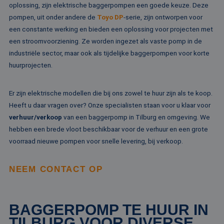
ov
oplossing, zijn elektrische baggerpompen een goede keuze. Deze
va
pompen, uit onder andere de
Toyo DP
-serie, zijn ontworpen voor
een constante werking en bieden een oplossing voor projecten met
een stroomvoorziening. Ze worden ingezet als vaste pomp in de
industriële sector, maar ook als tijdelijke baggerpompen voor korte
Aanbieder /
Naam
Vervaldatum
Omschrijving
Domein
Aanbieder /
huurprojecten.
Naam
Vervaldatum
Omschrijv
Domein
fp_user_id
.rentalpumps.eu
1 jaar 1
maand
_ga_3GSTBZP51E
.rentalpumps.eu
1 jaar 1
Deze cooki
Aanbieder /
Naam
Vervaldatum
Omschrijving
Er zijn elektrische modellen die bij ons zowel te huur zijn als te koop.
maand
gebruikt d
Domein
Analytics 
Heeft u daar vragen over? Onze specialisten staan voor u klaar voor
sessiestatu
_gcl_au
2 maanden 4
Deze cookie word
Google LLC
behouden
verhuur/verkoop
van een baggerpomp in Tilburg en omgeving. We
weken
ingesteld door
.rentalpumps.eu
Doubleclick en vo
hebben een brede vloot beschikbaar voor de verhuur en een grote
_ga_ZVQQH0XY8C
.rentalpumps.eu
1 jaar 1
Deze cooki
informatie uit ove
maand
gebruikt d
hoe de eindgebru
voorraad nieuwe pompen voor snelle levering, bij verkoop.
Analytics 
de website gebrui
sessiestatu
en over eventuel
behouden
advertenties die 
eindgebruiker hee
NEEM CONTACT OP
_clck
.rentalpumps.eu
1 jaar
Deze cooki
gezien voordat hi
gebruikt 
genoemde websit
gebruikersi
bezocht.
en betrok
de website
MUID
1 jaar 3
Deze cookie word
Microsoft
BAGGERPOMP TE HUUR IN
om de
weken
veel gebruikt doo
Corporation
gebruikers
mijn Microsoft als
.clarity.ms
TILBURG VOOR DIVERSE
websitefunc
een unieke