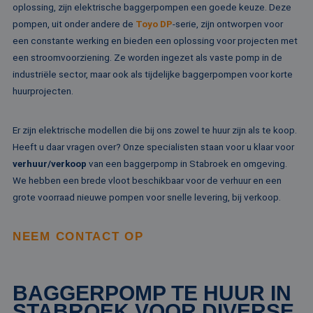
ov
oplossing, zijn elektrische baggerpompen een goede keuze. Deze
va
pompen, uit onder andere de
Toyo DP
-serie, zijn ontworpen voor
een constante werking en bieden een oplossing voor projecten met
een stroomvoorziening. Ze worden ingezet als vaste pomp in de
industriële sector, maar ook als tijdelijke baggerpompen voor korte
Aanbieder /
Naam
Vervaldatum
Omschrijving
Domein
Aanbieder /
huurprojecten.
Naam
Vervaldatum
Omschrijv
Domein
fp_user_id
.rentalpumps.eu
1 jaar 1
maand
_ga_3GSTBZP51E
.rentalpumps.eu
1 jaar 1
Deze cooki
Aanbieder /
Naam
Vervaldatum
Omschrijving
Er zijn elektrische modellen die bij ons zowel te huur zijn als te koop.
maand
gebruikt d
Domein
Analytics 
Heeft u daar vragen over? Onze specialisten staan voor u klaar voor
sessiestatu
_gcl_au
2 maanden 4
Deze cookie word
Google LLC
behouden
verhuur/verkoop
van een baggerpomp in Stabroek en omgeving.
weken
ingesteld door
.rentalpumps.eu
Doubleclick en vo
We hebben een brede vloot beschikbaar voor de verhuur en een
_ga_ZVQQH0XY8C
.rentalpumps.eu
1 jaar 1
Deze cooki
informatie uit ove
maand
gebruikt d
hoe de eindgebru
grote voorraad nieuwe pompen voor snelle levering, bij verkoop.
Analytics 
de website gebrui
sessiestatu
en over eventuel
behouden
advertenties die 
eindgebruiker hee
NEEM CONTACT OP
_clck
.rentalpumps.eu
1 jaar
Deze cooki
gezien voordat hi
gebruikt 
genoemde websit
gebruikersi
bezocht.
en betrok
de website
MUID
1 jaar 3
Deze cookie word
Microsoft
BAGGERPOMP TE HUUR IN
om de
weken
veel gebruikt doo
Corporation
gebruikers
mijn Microsoft als
.clarity.ms
STABROEK VOOR DIVERSE
websitefunc
een unieke