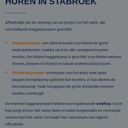
HUREN IN STABROEK
CookieScriptConsent
4 weken 2
De
CookieScript
dagen
wo
www.rentalpumps.eu
do
Sc
om
co
Afhankelijk van de omvang van uw project en het werk, zijn
va
on
verschillende baggerpompen geschikt:
co
va
Sc
Dompelpompen
: een slimme keuze voor kleine én grote
no
Google Privacy Policy
co
werkzaamheden, waarbij zand en slib verwijderd moeten
worden. Een kleine baggerpomp is geschikt voor kleine wateren
PHPSESSID
Sessie
Co
PHP.net
ge
www.rentalpumps.eu
(meren, plassen of sloten) en lokaal onderhoud bij sluizen.
ap
ba
Vuilwaterpompen
: ontworpen voor locaties waar geen
taa
id
bagger/dompelpomp gebruikt kan worden; of kan dienen als
al
do
boosterpomp. Vaak toegepast als grote afstanden moeten
wo
worden overbrugd.
om
va
ge
De meeste baggerpompen hebben een ingebouwde
woelkop
. Deze
te
He
kop zorgt ervoor dat vaste delen in water losgemaakt en vermengd
ge
worden met het water. Dit maakt het verpompen vervolgens
wi
ge
efficiënter.
nu