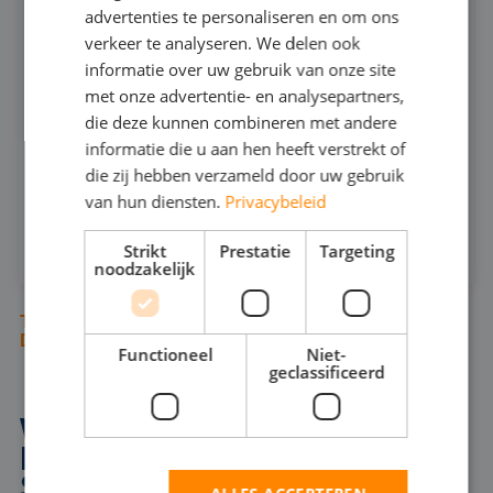
666
advertenties te personaliseren en om ons
GERMAN
verkeer te analyseren. We delen ook
informatie over uw gebruik van onze site
ENGLISH
240
MAX CAPACITEIT:
met onze advertentie- en analysepartners,
25
MAX DRUK:
die deze kunnen combineren met andere
informatie die u aan hen heeft verstrekt of
INFOSHEET (PDF)
die zij hebben verzameld door uw gebruik
van hun diensten.
Privacybeleid
HUREN
Strikt
Prestatie
Targeting
noodzakelijk
TUSSEN ONZE DOMPELPOMPEN STAAN
DIVERSE BAGGERPOMPEN
Functioneel
Niet-
geclassificeerd
WAAROM EEN
BAGGERPOMP HUREN IN
STABROEK?