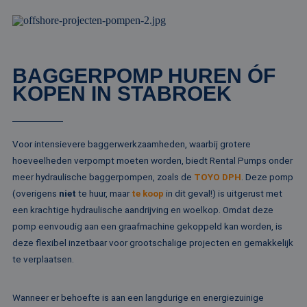
wo
ka
vo
ee
vo
be
ee
BAGGERPOMP HUREN ÓF
st
ge
KOPEN IN STABROEK
pa
__cf_bm
29 minuten
De
Cloudflare Inc.
51 seconden
wo
.linkedin.com
om
te
Voor intensievere baggerwerkzaamheden, waarbij grotere
me
Di
hoeveelheden verpompt moeten worden, biedt Rental Pumps onder
de
ge
meer hydraulische baggerpompen, zoals de
TOYO DPH
. Deze pomp
te
(overigens
niet
te huur, maar
te koop
in dit geval!) is uitgerust met
ov
va
een krachtige hydraulische aandrijving en woelkop. Omdat deze
__cf_bm
29 minuten
De
Cloudflare Inc.
pomp eenvoudig aan een graafmachine gekoppeld kan worden, is
52 seconden
wo
.vimeo.com
deze flexibel inzetbaar voor grootschalige projecten en gemakkelijk
om
te
te verplaatsen.
me
Di
de
ge
Wanneer er behoefte is aan een langdurige en energiezuinige
te