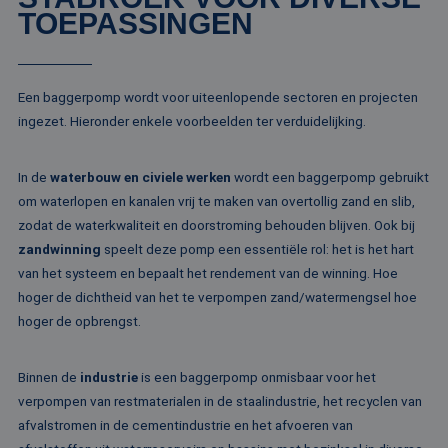
te verbeter
gebruikers-ID. He
TOEPASSINGEN
kan worden inges
_clsk
1 dag
Deze cooki
Microsoft
door ingesloten
geassociee
.rentalpumps.eu
microsoft-scripts.
Microsoft C
Algemeen wordt
analytics s
aangenomen dat 
Het wordt 
synchroniseert tu
Een baggerpomp wordt voor uiteenlopende sectoren en projecten
om informa
veel verschillende
de sessie 
ingezet. Hieronder enkele voorbeelden ter verduidelijking.
Microsoft-domein
gebruiker 
waardoor gebruik
en om mee
kunnen worden
paginawee
gevolgd.
combinere
In de
waterbouw en civiele werken
wordt een baggerpomp gebruikt
gebruikers
bcookie
1 jaar
Dit is een Microso
Microsoft
om waterlopen en kanalen vrij te maken van overtollig zand en slib,
analytisch
MSN 1st party co
Corporation
doeleinden
voor het delen va
zodat de waterkwaliteit en doorstroming behouden blijven. Ook bij
.linkedin.com
de inhoud van de
_ga
1 jaar 1
Deze cook
Google LLC
zandwinning
speelt deze pomp een essentiële rol: het is het hart
website via social
maand
gekoppeld
.rentalpumps.eu
media.
van het systeem en bepaalt het rendement van de winning. Hoe
Google Uni
Analytics -
MUID
1 jaar
Deze cookie word
Microsoft
hoger de dichtheid van het te verpompen zand/watermengsel hoe
belangrijke
veel gebruikt doo
Corporation
van de me
hoger de opbrengst.
mijn Microsoft als
.bing.com
algemeen 
een unieke
analyseser
gebruikers-ID. He
Google. De
kan worden inges
wordt geb
Binnen de
industrie
is een baggerpomp onmisbaar voor het
door ingesloten
unieke geb
microsoft-scripts.
verpompen van restmaterialen in de staalindustrie, het recyclen van
ondersche
Algemeen wordt
een willek
aangenomen dat 
afvalstromen in de cementindustrie en het afvoeren van
gegeneree
synchroniseert tu
toe te wijz
veel verschillende