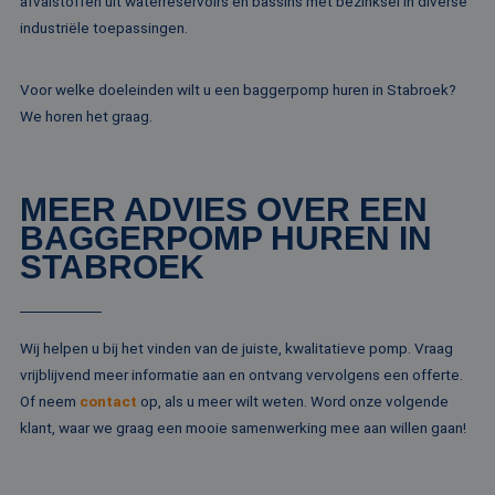
afvalstoffen uit waterreservoirs en bassins met bezinksel in diverse
klant-ID. H
Microsoft-domein
opgenomen
industriële toepassingen.
waardoor gebruik
paginaver
kunnen worden
een site e
gevolgd.
gebruikt 
bezoekers-,
Voor welke doeleinden wilt u een baggerpomp huren in Stabroek?
SRM_B
1 jaar
Dit is een Microso
Microsoft
campagne
MSN 1st party co
Corporation
We horen het graag.
te bereken
die zorgt voor de
.c.bing.com
analyserap
goede werking va
de site.
deze website.
MR
1 week
Dit is een Microso
Microsoft
MEER ADVIES OVER EEN
MSN 1st party co
Corporation
die we gebruiken
.c.clarity.ms
BAGGERPOMP HUREN IN
het gebruik van d
website voor inte
STABROEK
analyses te meten
IDE
1 jaar
Deze cookie word
Google LLC
ingesteld door
.doubleclick.net
Doubleclick en vo
informatie uit ove
Wij helpen u bij het vinden van de juiste, kwalitatieve pomp. Vraag
hoe de eindgebru
vrijblijvend meer informatie aan en ontvang vervolgens een offerte.
de website gebrui
en over eventuel
Of neem
contact
op, als u meer wilt weten. Word onze volgende
advertenties die 
eindgebruiker hee
klant, waar we graag een mooie samenwerking mee aan willen gaan!
gezien voordat hi
genoemde websit
bezocht.