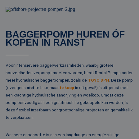
wo
ka
vo
ee
vo
be
ee
BAGGERPOMP HUREN ÓF
st
ge
KOPEN IN RANST
pa
__cf_bm
29 minuten
De
Cloudflare Inc.
51 seconden
wo
.linkedin.com
om
te
Voor intensievere baggerwerkzaamheden, waarbij grotere
me
Di
hoeveelheden verpompt moeten worden, biedt Rental Pumps onder
de
ge
meer hydraulische baggerpompen, zoals de
TOYO DPH
. Deze pomp
te
(overigens
niet
te huur, maar
te koop
in dit geval!) is uitgerust met
ov
va
een krachtige hydraulische aandrijving en woelkop. Omdat deze
__cf_bm
29 minuten
De
Cloudflare Inc.
pomp eenvoudig aan een graafmachine gekoppeld kan worden, is
52 seconden
wo
.vimeo.com
deze flexibel inzetbaar voor grootschalige projecten en gemakkelijk
om
te
te verplaatsen.
me
Di
de
ge
Wanneer er behoefte is aan een langdurige en energiezuinige
te