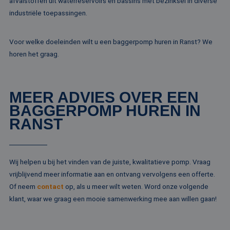
afvalstoffen uit waterreservoirs en bassins met bezinksel in diverse
klant-ID. H
Microsoft-domein
opgenomen
industriële toepassingen.
waardoor gebruik
paginaver
kunnen worden
een site e
gevolgd.
gebruikt 
bezoekers-,
Voor welke doeleinden wilt u een baggerpomp huren in Ranst? We
SRM_B
1 jaar
Dit is een Microso
Microsoft
campagne
MSN 1st party co
Corporation
horen het graag.
te bereken
die zorgt voor de
.c.bing.com
analyserap
goede werking va
de site.
deze website.
MR
1 week
Dit is een Microso
Microsoft
MEER ADVIES OVER EEN
MSN 1st party co
Corporation
die we gebruiken
.c.clarity.ms
BAGGERPOMP HUREN IN
het gebruik van d
website voor inte
RANST
analyses te meten
IDE
1 jaar
Deze cookie word
Google LLC
ingesteld door
.doubleclick.net
Doubleclick en vo
informatie uit ove
Wij helpen u bij het vinden van de juiste, kwalitatieve pomp. Vraag
hoe de eindgebru
vrijblijvend meer informatie aan en ontvang vervolgens een offerte.
de website gebrui
en over eventuel
Of neem
contact
op, als u meer wilt weten. Word onze volgende
advertenties die 
eindgebruiker hee
klant, waar we graag een mooie samenwerking mee aan willen gaan!
gezien voordat hi
genoemde websit
bezocht.