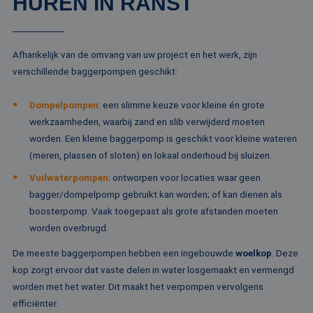
HUREN IN RANST
CookieScriptConsent
4 weken 2
De
CookieScript
dagen
wo
www.rentalpumps.eu
do
Sc
om
co
Afhankelijk van de omvang van uw project en het werk, zijn
va
on
verschillende baggerpompen geschikt:
co
va
Sc
Dompelpompen
: een slimme keuze voor kleine én grote
no
Google Privacy Policy
co
werkzaamheden, waarbij zand en slib verwijderd moeten
worden. Een kleine baggerpomp is geschikt voor kleine wateren
PHPSESSID
Sessie
Co
PHP.net
ge
www.rentalpumps.eu
(meren, plassen of sloten) en lokaal onderhoud bij sluizen.
ap
ba
Vuilwaterpompen
: ontworpen voor locaties waar geen
taa
id
bagger/dompelpomp gebruikt kan worden; of kan dienen als
al
do
boosterpomp. Vaak toegepast als grote afstanden moeten
wo
worden overbrugd.
om
va
ge
De meeste baggerpompen hebben een ingebouwde
woelkop
. Deze
te
He
kop zorgt ervoor dat vaste delen in water losgemaakt en vermengd
ge
worden met het water. Dit maakt het verpompen vervolgens
wi
ge
efficiënter.
nu