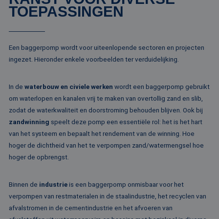
te verbeter
gebruikers-ID. He
TOEPASSINGEN
kan worden inges
_clsk
1 dag
Deze cooki
Microsoft
door ingesloten
geassociee
.rentalpumps.eu
microsoft-scripts.
Microsoft C
Algemeen wordt
analytics s
aangenomen dat 
Het wordt 
synchroniseert tu
Een baggerpomp wordt voor uiteenlopende sectoren en projecten
om informa
veel verschillende
de sessie 
ingezet. Hieronder enkele voorbeelden ter verduidelijking.
Microsoft-domein
gebruiker 
waardoor gebruik
en om mee
kunnen worden
paginawee
gevolgd.
combinere
In de
waterbouw en civiele werken
wordt een baggerpomp gebruikt
gebruikers
bcookie
1 jaar
Dit is een Microso
Microsoft
om waterlopen en kanalen vrij te maken van overtollig zand en slib,
analytisch
MSN 1st party co
Corporation
doeleinden
voor het delen va
zodat de waterkwaliteit en doorstroming behouden blijven. Ook bij
.linkedin.com
de inhoud van de
_ga
1 jaar 1
Deze cook
Google LLC
zandwinning
speelt deze pomp een essentiële rol: het is het hart
website via social
maand
gekoppeld
.rentalpumps.eu
media.
van het systeem en bepaalt het rendement van de winning. Hoe
Google Uni
Analytics -
MUID
1 jaar
Deze cookie word
Microsoft
hoger de dichtheid van het te verpompen zand/watermengsel hoe
belangrijke
veel gebruikt doo
Corporation
van de me
hoger de opbrengst.
mijn Microsoft als
.bing.com
algemeen 
een unieke
analyseser
gebruikers-ID. He
Google. De
kan worden inges
wordt geb
Binnen de
industrie
is een baggerpomp onmisbaar voor het
door ingesloten
unieke geb
microsoft-scripts.
verpompen van restmaterialen in de staalindustrie, het recyclen van
ondersche
Algemeen wordt
een willek
aangenomen dat 
afvalstromen in de cementindustrie en het afvoeren van
gegeneree
synchroniseert tu
toe te wijz
veel verschillende