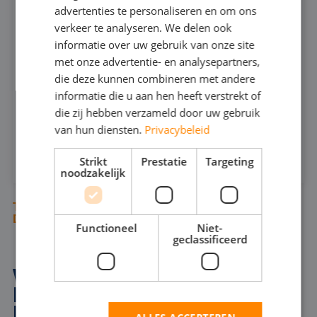
666
advertenties te personaliseren en om ons
GERMAN
verkeer te analyseren. We delen ook
informatie over uw gebruik van onze site
ENGLISH
240
MAX CAPACITEIT:
met onze advertentie- en analysepartners,
25
MAX DRUK:
die deze kunnen combineren met andere
informatie die u aan hen heeft verstrekt of
INFOSHEET (PDF)
die zij hebben verzameld door uw gebruik
van hun diensten.
Privacybeleid
HUREN
Strikt
Prestatie
Targeting
noodzakelijk
TUSSEN ONZE DOMPELPOMPEN STAAN
DIVERSE BAGGERPOMPEN
Functioneel
Niet-
geclassificeerd
WAAROM EEN
BAGGERPOMP HUREN IN
RANST?