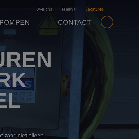
Over ons
Nieuws
Vacatures
 POMPEN
CONTACT
UREN
RK
EL
f zand niet alleen