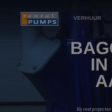
VERHUUR
BAG
I
A
Bij veel projecte