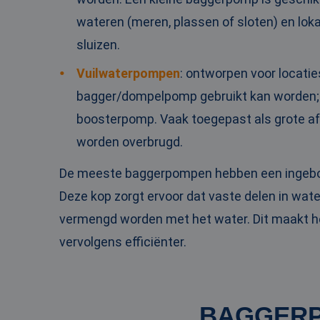
PHPSESSID
wateren (meren, plassen of sloten) en loka
sluizen.
Vuilwaterpompen
: ontworpen voor locati
bagger/dompelpomp gebruikt kan worden; 
__cf_bm
boosterpomp. Vaak toegepast als grote 
worden overbrugd.
__cf_bm
De meeste baggerpompen hebben een inge
Deze kop zorgt ervoor dat vaste delen in wat
vermengd worden met het water. Dit maakt 
Naam
vervolgens efficiënter.
Naam
fp_user_id
Aanbi
Naam
Dome
_ga_3GSTBZP51E
_gcl_au
Goog
.ren
_ga_ZVQQH0XY8C
BAGGERP