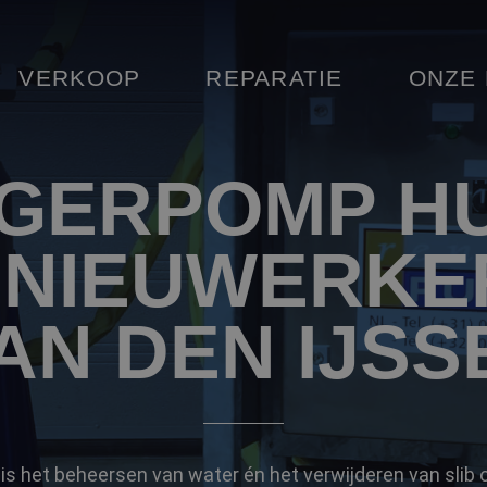
VERKOOP
REPARATIE
ONZE
GERPOMP H
N NIEUWERKE
AN DEN IJSS
n is het beheersen van water én het verwijderen van slib o