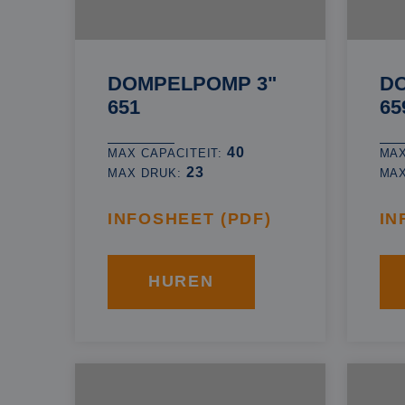
DOMPELPOMP 3"
D
651
65
40
MAX CAPACITEIT:
MAX
23
MAX DRUK:
MA
INFOSHEET (PDF)
IN
HUREN