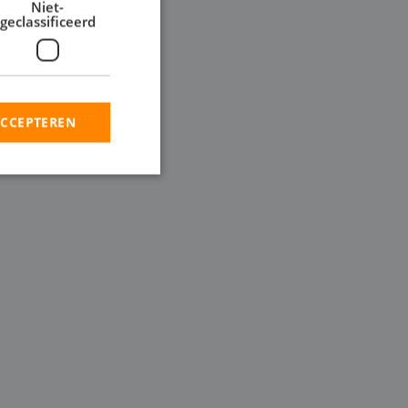
Niet-
geclassificeerd
ACCEPTEREN
rd
elding en
en op te slaan voor
iële doeleinden
ie-Script.com-
oekers te
-Script.com is