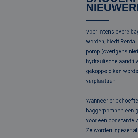
_clck
NIEUWER
MUID
Micr
Corp
.clar
_clsk
bcookie
Micr
Voor intensievere b
Corp
.link
worden, biedt Renta
_ga
MUID
Micr
pomp (overigens
nie
Corp
.bin
hydraulische aandri
gekoppeld kan worden
SRM_B
Micr
Corp
verplaatsen.
.c.bi
MR
Micr
Corp
Wanneer er behoefte 
.c.cla
baggerpompen een go
IDE
Goog
.doub
voor een constante w
Ze worden ingezet al
test_cookie
Goog
.doub