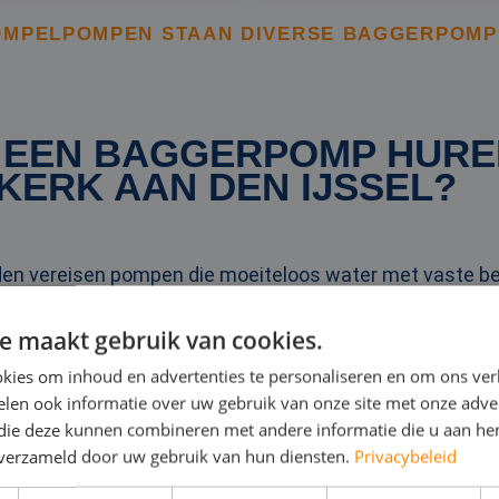
OMPELPOMPEN STAAN DIVERSE BAGGERPOMP
EEN BAGGERPOMP HUREN
KERK AAN DEN IJSSEL?
n vereisen pompen die moeiteloos water met vaste b
en. Door een baggerpomp te huren bij Rental Pumps, kiest
e maakt gebruik van cookies.
 U beschikt
altijd
over een goed onderhouden pomp, dat i
kies om inhoud en advertenties te personaliseren en om ons ver
len ook informatie over uw gebruik van onze site met onze adver
aar en leveren daardoor snel, zodat u direct aan de slag
 die deze kunnen combineren met andere informatie die u aan hen
uwerkerk aan den IJssel. Heeft u liever eerst advies n
n verzameld door uw gebruik van hun diensten.
Privacybeleid
 een en ander over
onze pompen
uit te leggen.
Bel, mai