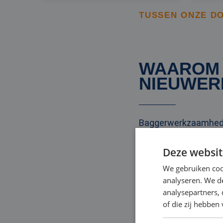
TUSSEN ONZE D
WAAROM 
NIEUWER
Baggerwerkzaamhede
verplaatsen en afvoer
Deze websit
en betrouwbaarheid.
We gebruiken coo
analyseren. We de
We zijn 24/7 bereikb
analysepartners,
werkzaamheden in Nie
of die zij hebbe
medewerker klaar om