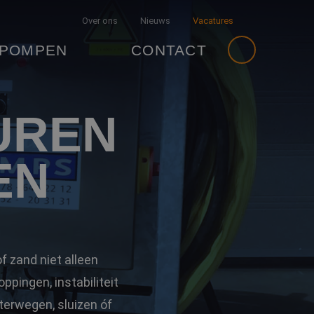
Over ons
Nieuws
Vacatures
 POMPEN
CONTACT
UREN
EN
f zand niet alleen
oppingen, instabiliteit
terwegen, sluizen óf