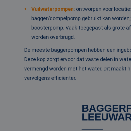
PHPSESSID
Vuilwaterpompen
: ontworpen voor locati
bagger/dompelpomp gebruikt kan worden; 
boosterpomp. Vaak toegepast als grote 
worden overbrugd.
__cf_bm
De meeste baggerpompen hebben een inge
Deze kop zorgt ervoor dat vaste delen in wat
__cf_bm
vermengd worden met het water. Dit maakt 
vervolgens efficiënter.
Naam
Naam
fp_user_id
Aanbi
Naam
BAGGERP
Dome
_ga_3GSTBZP51E
LEEUWA
_gcl_au
Goog
.ren
_ga_ZVQQH0XY8C