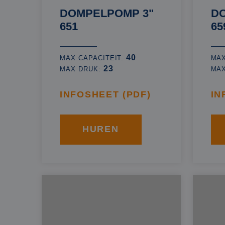
DOMPELPOMP 3"
D
651
65
40
MAX CAPACITEIT:
MAX
23
MAX DRUK:
MA
INFOSHEET (PDF)
IN
HUREN