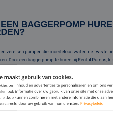
EEN BAGGERPOMP HUREN
RDEN?
n vereisen pompen die moeiteloos water met vaste b
en. Door een baggerpomp te huren bij Rental Pumps, kiest
 U beschikt
altijd
over een goed onderhouden pomp, dat i
e maakt gebruik van cookies.
aar en leveren daardoor snel, zodat u direct aan de slag
kies om inhoud en advertenties te personaliseren en om ons ver
len ook informatie over uw gebruik van onze site met onze adver
euwarden. Heeft u liever eerst advies nodig? Dan sta
 die deze kunnen combineren met andere informatie die u aan hen
er over
onze pompen
uit te leggen.
Bel, mail of stuur on
n verzameld door uw gebruik van hun diensten.
Privacybeleid