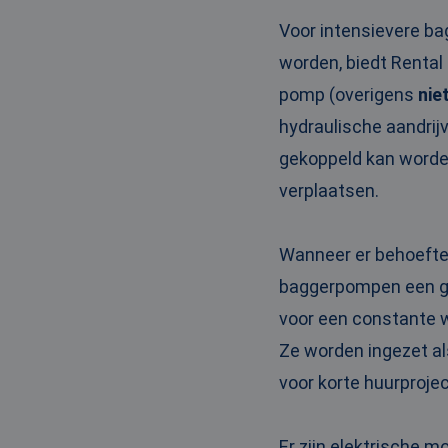
_clck
MUID
Micr
Voor intensievere b
Corp
.clar
worden, biedt Renta
_clsk
pomp (overigens
nie
bcookie
Micr
Corp
hydraulische aandri
.link
_ga
gekoppeld kan worden
MUID
Micr
Corp
.bin
verplaatsen.
SRM_B
Micr
Wanneer er behoefte 
Corp
.c.bi
baggerpompen een go
MR
Micr
voor een constante w
Corp
.c.cla
Ze worden ingezet al
IDE
Goog
.doub
voor korte huurproje
test_cookie
Goog
Er zijn elektrische m
.doub