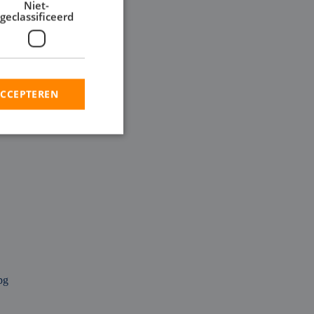
Niet-
geclassificeerd
ACCEPTEREN
rd
elding en
en op te slaan voor
iële doeleinden
ie-Script.com-
oekers te
-Script.com is