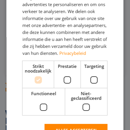
666
advertenties te personaliseren en om ons
GERMAN
verkeer te analyseren. We delen ook
informatie over uw gebruik van onze site
ENGLISH
240
MAX CAPACITEIT:
met onze advertentie- en analysepartners,
25
MAX DRUK:
die deze kunnen combineren met andere
informatie die u aan hen heeft verstrekt of
INFOSHEET (PDF)
die zij hebben verzameld door uw gebruik
van hun diensten.
Privacybeleid
HUREN
Strikt
Prestatie
Targeting
noodzakelijk
TUSSEN ONZE DOMPELPOMPEN STAAN
DIVERSE BAGGERPOMPEN
Functioneel
Niet-
geclassificeerd
WAAROM EEN
BAGGERPOMP HUREN IN
HERSTAL?