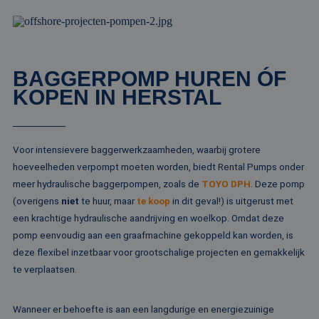
wo
ka
vo
ee
vo
be
ee
BAGGERPOMP HUREN ÓF
st
ge
KOPEN IN HERSTAL
pa
__cf_bm
29 minuten
De
Cloudflare Inc.
51 seconden
wo
.linkedin.com
om
te
Voor intensievere baggerwerkzaamheden, waarbij grotere
me
Di
hoeveelheden verpompt moeten worden, biedt Rental Pumps onder
de
ge
meer hydraulische baggerpompen, zoals de
TOYO DPH
. Deze pomp
te
(overigens
niet
te huur, maar
te koop
in dit geval!) is uitgerust met
ov
va
een krachtige hydraulische aandrijving en woelkop. Omdat deze
__cf_bm
29 minuten
De
Cloudflare Inc.
pomp eenvoudig aan een graafmachine gekoppeld kan worden, is
52 seconden
wo
.vimeo.com
deze flexibel inzetbaar voor grootschalige projecten en gemakkelijk
om
te
te verplaatsen.
me
Di
de
ge
Wanneer er behoefte is aan een langdurige en energiezuinige
te