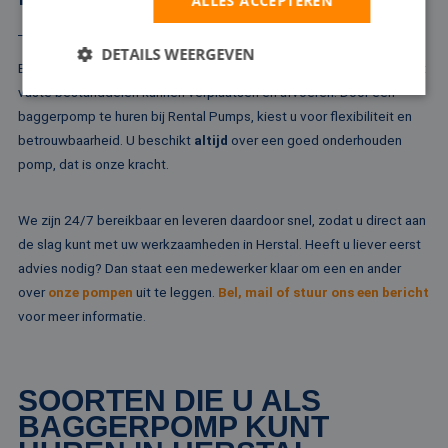
ALLES ACCEPTEREN
DETAILS WEERGEVEN
Baggerwerkzaamheden vereisen pompen die moeiteloos water met
vaste bestanddelen kunnen verplaatsen en afvoeren. Door een
baggerpomp te huren bij Rental Pumps, kiest u voor flexibiliteit en
Strikt noodzakelijk
Prestatie
Targeting
betrouwbaarheid. U beschikt
altijd
over een goed onderhouden
pomp, dat is onze kracht.
Functioneel
Niet-geclassificeerd
Strikt noodzakelijke cookies maken de
kernfunctionaliteiten van de website mogelijk, zoals
We zijn 24/7 bereikbaar en leveren daardoor snel, zodat u direct aan
gebruikersaanmelding en accountbeheer. De
de slag kunt met uw werkzaamheden in Herstal. Heeft u liever eerst
website kan niet goed worden gebruikt zonder de
strikt noodzakelijke cookies.
advies nodig? Dan staat een medewerker klaar om een en ander
over
onze pompen
uit te leggen.
Bel, mail of stuur ons een bericht
Naam
Aanbieder / Domein
Vervaldatum
Om
voor meer informatie.
li_gc
5 maanden 4
Wo
LinkedIn
weken
om
Corporation
va
.linkedin.com
sl
ge
SOORTEN DIE U ALS
co
es
BAGGERPOMP KUNT
do