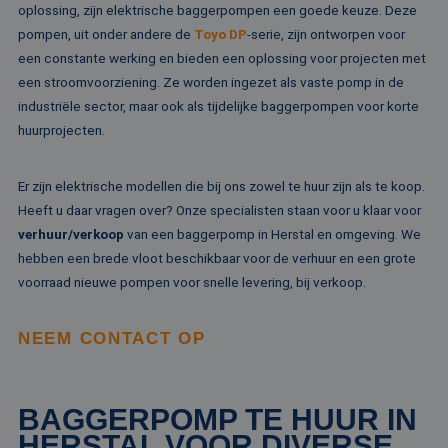
ov
oplossing, zijn elektrische baggerpompen een goede keuze. Deze
va
pompen, uit onder andere de
Toyo DP
-serie, zijn ontworpen voor
een constante werking en bieden een oplossing voor projecten met
een stroomvoorziening. Ze worden ingezet als vaste pomp in de
industriële sector, maar ook als tijdelijke baggerpompen voor korte
Aanbieder /
Naam
Vervaldatum
Omschrijving
Domein
Aanbieder /
huurprojecten.
Naam
Vervaldatum
Omschrijv
Domein
fp_user_id
.rentalpumps.eu
1 jaar 1
maand
_ga_3GSTBZP51E
.rentalpumps.eu
1 jaar 1
Deze cooki
Aanbieder /
Naam
Vervaldatum
Omschrijving
Er zijn elektrische modellen die bij ons zowel te huur zijn als te koop.
maand
gebruikt d
Domein
Analytics 
Heeft u daar vragen over? Onze specialisten staan voor u klaar voor
sessiestatu
_gcl_au
2 maanden 4
Deze cookie word
Google LLC
behouden
verhuur/verkoop
van een baggerpomp in Herstal en omgeving. We
weken
ingesteld door
.rentalpumps.eu
Doubleclick en vo
hebben een brede vloot beschikbaar voor de verhuur en een grote
_ga_ZVQQH0XY8C
.rentalpumps.eu
1 jaar 1
Deze cooki
informatie uit ove
maand
gebruikt d
hoe de eindgebru
voorraad nieuwe pompen voor snelle levering, bij verkoop.
Analytics 
de website gebrui
sessiestatu
en over eventuel
behouden
advertenties die 
eindgebruiker hee
NEEM CONTACT OP
_clck
.rentalpumps.eu
1 jaar
Deze cooki
gezien voordat hi
gebruikt 
genoemde websit
gebruikersi
bezocht.
en betrok
de website
MUID
1 jaar 3
Deze cookie word
Microsoft
BAGGERPOMP TE HUUR IN
om de
weken
veel gebruikt doo
Corporation
gebruikers
mijn Microsoft als
.clarity.ms
HERSTAL VOOR DIVERSE
websitefunc
een unieke