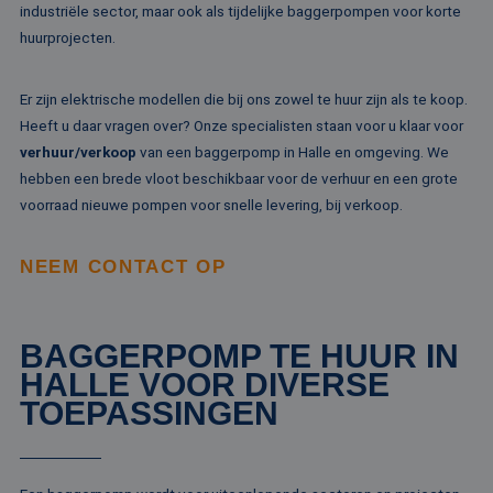
industriële sector, maar ook als tijdelijke baggerpompen voor korte
huurprojecten.
Aanbieder /
Naam
Vervaldatum
Omschrijving
Domein
Aanbieder /
Naam
Vervaldatum
Omschrijv
Er zijn elektrische modellen die bij ons zowel te huur zijn als te koop.
Domein
fp_user_id
.rentalpumps.eu
1 jaar 1
Heeft u daar vragen over? Onze specialisten staan voor u klaar voor
maand
_ga_3GSTBZP51E
.rentalpumps.eu
1 jaar 1
Deze cooki
Aanbieder /
Naam
Vervaldatum
Omschrijving
verhuur/verkoop
van een baggerpomp in Halle en omgeving. We
maand
gebruikt d
Domein
Analytics 
hebben een brede vloot beschikbaar voor de verhuur en een grote
sessiestatu
_gcl_au
2 maanden 4
Deze cookie word
Google LLC
behouden
voorraad nieuwe pompen voor snelle levering, bij verkoop.
weken
ingesteld door
.rentalpumps.eu
Doubleclick en vo
_ga_ZVQQH0XY8C
.rentalpumps.eu
1 jaar 1
Deze cooki
informatie uit ove
maand
gebruikt d
hoe de eindgebru
Analytics 
NEEM CONTACT OP
de website gebrui
sessiestatu
en over eventuel
behouden
advertenties die 
eindgebruiker hee
_clck
.rentalpumps.eu
1 jaar
Deze cooki
gezien voordat hi
gebruikt 
genoemde websit
BAGGERPOMP TE HUUR IN
gebruikersi
bezocht.
en betrok
HALLE VOOR DIVERSE
de website
MUID
1 jaar 3
Deze cookie word
Microsoft
om de
TOEPASSINGEN
weken
veel gebruikt doo
Corporation
gebruikers
mijn Microsoft als
.clarity.ms
websitefunc
een unieke
te verbeter
gebruikers-ID. He
kan worden inges
_clsk
1 dag
Deze cooki
Microsoft
door ingesloten