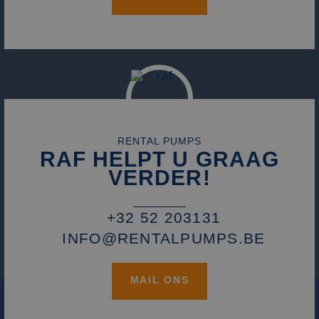
SM
.c.clarity.ms
Sessie
Dit is een Microso
MSN 1st party co
die we gebruiken
het gebruik van d
website voor inte
analyses te meten
_fbp
2 maanden 4
Gebruikt door
Meta Platform
weken
Facebook om een
Inc.
reeks
.rentalpumps.eu
advertentieprodu
te leveren, zoals
realtime bieden v
RENTAL PUMPS
externe adverteer
RAF HELPT U GRAAG
VERDER!
+32 52 203131
INFO@RENTALPUMPS.BE
MAIL ONS