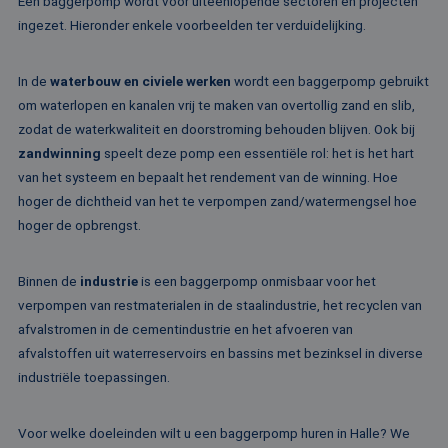
Een baggerpomp wordt voor uiteenlopende sectoren en projecten
geassociee
.rentalpumps.eu
microsoft-scripts.
Microsoft C
Algemeen wordt
ingezet. Hieronder enkele voorbeelden ter verduidelijking.
analytics s
aangenomen dat 
Het wordt 
synchroniseert tu
om informa
veel verschillende
de sessie 
Microsoft-domein
In de
waterbouw en civiele werken
wordt een baggerpomp gebruikt
gebruiker 
waardoor gebruik
en om mee
kunnen worden
om waterlopen en kanalen vrij te maken van overtollig zand en slib,
paginawee
gevolgd.
combinere
zodat de waterkwaliteit en doorstroming behouden blijven. Ook bij
gebruikers
bcookie
1 jaar
Dit is een Microso
Microsoft
zandwinning
speelt deze pomp een essentiële rol: het is het hart
analytisch
MSN 1st party co
Corporation
doeleinden
voor het delen va
van het systeem en bepaalt het rendement van de winning. Hoe
.linkedin.com
de inhoud van de
_ga
1 jaar 1
Deze cook
Google LLC
hoger de dichtheid van het te verpompen zand/watermengsel hoe
website via social
maand
gekoppeld
.rentalpumps.eu
media.
hoger de opbrengst.
Google Uni
Analytics -
MUID
1 jaar
Deze cookie word
Microsoft
belangrijke
veel gebruikt doo
Corporation
van de me
mijn Microsoft als
.bing.com
Binnen de
industrie
is een baggerpomp onmisbaar voor het
algemeen 
een unieke
analyseser
gebruikers-ID. He
verpompen van restmaterialen in de staalindustrie, het recyclen van
Google. De
kan worden inges
wordt geb
afvalstromen in de cementindustrie en het afvoeren van
door ingesloten
unieke geb
microsoft-scripts.
afvalstoffen uit waterreservoirs en bassins met bezinksel in diverse
ondersche
Algemeen wordt
een willek
aangenomen dat 
industriële toepassingen.
gegeneree
synchroniseert tu
toe te wijz
veel verschillende
klant-ID. H
Microsoft-domein
opgenomen
waardoor gebruik
Voor welke doeleinden wilt u een baggerpomp huren in Halle? We
paginaver
kunnen worden