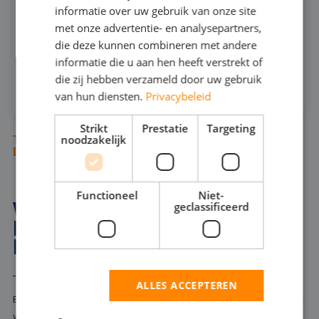
informatie over uw gebruik van onze site
ENGLISH
met onze advertentie- en analysepartners,
INFOSHEET (PDF)
die deze kunnen combineren met andere
informatie die u aan hen heeft verstrekt of
HUREN
die zij hebben verzameld door uw gebruik
van hun diensten.
Privacybeleid
Strikt
Prestatie
Targeting
noodzakelijk
TUSSEN ONZE DOMPELPOMPEN STAAN
DIVERSE BAGGERPOMPEN
Functioneel
Niet-
WAAROM EEN
geclassificeerd
BAGGERPOMP HUREN IN
HALLE?
ALLES ACCEPTEREN
Baggerwerkzaamheden vereisen pompen die moeiteloos water met
vaste bestanddelen kunnen verplaatsen en afvoeren. Door een