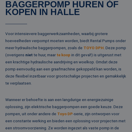
BAGGERPOMP HUREN ÓF
vo
be
KOPEN IN HALLE
ee
st
ge
pa
__cf_bm
29 minuten
De
Cloudflare Inc.
Voor intensievere baggerwerkzaamheden, waarbij grotere
51 seconden
wo
.linkedin.com
hoeveelheden verpompt moeten worden, biedt Rental Pumps onder
om
te
meer hydraulische baggerpompen, zoals de
TOYO DPH
. Deze pomp
me
Di
(overigens
niet
te huur, maar
te koop
in dit geval!) is uitgerust met
de
ge
een krachtige hydraulische aandrijving en woelkop. Omdat deze
te
pomp eenvoudig aan een graafmachine gekoppeld kan worden, is
ov
va
deze flexibel inzetbaar voor grootschalige projecten en gemakkelijk
__cf_bm
29 minuten
De
Cloudflare Inc.
te verplaatsen.
52 seconden
wo
.vimeo.com
om
te
me
Wanneer er behoefte is aan een langdurige en energiezuinige
Di
oplossing, zijn elektrische baggerpompen een goede keuze. Deze
de
ge
pompen, uit onder andere de
Toyo DP
-serie, zijn ontworpen voor
te
ov
een constante werking en bieden een oplossing voor projecten met
va
een stroomvoorziening. Ze worden ingezet als vaste pomp in de