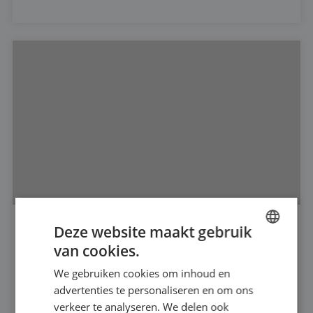
Deze website maakt gebruik
DOMPELPOMP 6"
van cookies.
DUTCH
666
We gebruiken cookies om inhoud en
FRENCH
advertenties te personaliseren en om ons
240
MAX CAPACITEIT:
GERMAN
verkeer te analyseren. We delen ook
25
MAX DRUK: