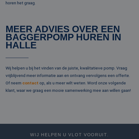
een site e
gevolgd.
horen het graag.
gebruikt 
bezoekers-,
SRM_B
1 jaar
Dit is een Microso
Microsoft
campagne
MSN 1st party co
Corporation
te bereken
die zorgt voor de
.c.bing.com
analyserap
goede werking va
MEER ADVIES OVER EEN
de site.
deze website.
BAGGERPOMP HUREN IN
MR
1 week
Dit is een Microso
Microsoft
MSN 1st party co
HALLE
Corporation
die we gebruiken
.c.clarity.ms
het gebruik van d
website voor inte
analyses te meten
Wij helpen u bij het vinden van de juiste, kwalitatieve pomp. Vraag
IDE
1 jaar
Deze cookie word
Google LLC
ingesteld door
.doubleclick.net
vrijblijvend meer informatie aan en ontvang vervolgens een offerte.
Doubleclick en vo
informatie uit ove
Of neem
contact
op, als u meer wilt weten. Word onze volgende
hoe de eindgebru
klant, waar we graag een mooie samenwerking mee aan willen gaan!
de website gebrui
en over eventuel
advertenties die 
eindgebruiker hee
gezien voordat hi
genoemde websit
bezocht.
test_cookie
15 minuten
Deze cookie word
Google LLC
geplaatst door
.doubleclick.net
DoubleClick
WIJ HELPEN U VLOT VOORUIT.
(eigendom van