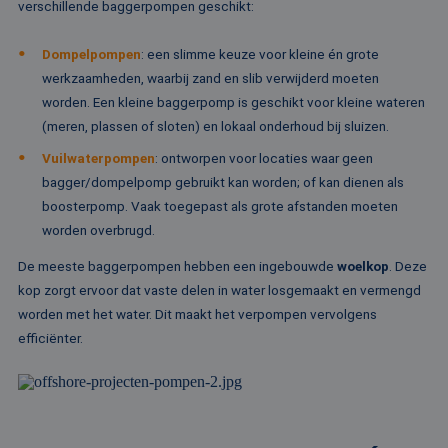
verschillende baggerpompen geschikt:
om
co
va
on
Dompelpompen
: een slimme keuze voor kleine én grote
co
werkzaamheden, waarbij zand en slib verwijderd moeten
va
Sc
worden. Een kleine baggerpomp is geschikt voor kleine wateren
no
Google Privacy Policy
co
(meren, plassen of sloten) en lokaal onderhoud bij sluizen.
PHPSESSID
Sessie
Co
PHP.net
Vuilwaterpompen
: ontworpen voor locaties waar geen
ge
www.rentalpumps.eu
ap
bagger/dompelpomp gebruikt kan worden; of kan dienen als
ba
boosterpomp. Vaak toegepast als grote afstanden moeten
taa
id
worden overbrugd.
al
do
wo
De meeste baggerpompen hebben een ingebouwde
woelkop
. Deze
om
kop zorgt ervoor dat vaste delen in water losgemaakt en vermengd
va
ge
worden met het water. Dit maakt het verpompen vervolgens
te
He
efficiënter.
ge
wi
ge
nu
wo
ka
vo
ee