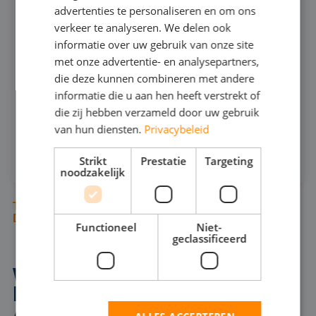
666
advertenties te personaliseren en om ons
GERMAN
verkeer te analyseren. We delen ook
informatie over uw gebruik van onze site
ENGLISH
240
MAX CAPACITEIT:
met onze advertentie- en analysepartners,
25
MAX DRUK:
die deze kunnen combineren met andere
informatie die u aan hen heeft verstrekt of
INFOSHEET (PDF)
die zij hebben verzameld door uw gebruik
van hun diensten.
Privacybeleid
HUREN
Strikt
Prestatie
Targeting
noodzakelijk
TUSSEN ONZE DOMPELPOMPEN STAAN
DIVERSE BAGGERPOMPEN
Functioneel
Niet-
geclassificeerd
WAAROM EEN
BAGGERPOMP HUREN IN
ANTWERPEN?