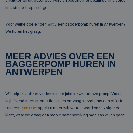
afvalstoffen uit waterreservoirs en bassins met bezinksel in diverse
klant-ID. H
Microsoft-domein
opgenomen
industriële toepassingen.
waardoor gebruik
paginaver
kunnen worden
een site e
gevolgd.
gebruikt 
bezoekers-,
Voor welke doeleinden wilt u een baggerpomp huren in Antwerpen?
SRM_B
1 jaar
Dit is een Microso
Microsoft
campagne
MSN 1st party co
Corporation
We horen het graag.
te bereken
die zorgt voor de
.c.bing.com
analyserap
goede werking va
de site.
deze website.
MR
1 week
Dit is een Microso
Microsoft
MEER ADVIES OVER EEN
MSN 1st party co
Corporation
die we gebruiken
.c.clarity.ms
BAGGERPOMP HUREN IN
het gebruik van d
website voor inte
ANTWERPEN
analyses te meten
IDE
1 jaar
Deze cookie word
Google LLC
ingesteld door
.doubleclick.net
Doubleclick en vo
informatie uit ove
Wij helpen u bij het vinden van de juiste, kwalitatieve pomp. Vraag
hoe de eindgebru
vrijblijvend meer informatie aan en ontvang vervolgens een offerte.
de website gebrui
en over eventuel
Of neem
contact
op, als u meer wilt weten. Word onze volgende
advertenties die 
eindgebruiker hee
klant, waar we graag een mooie samenwerking mee aan willen gaan!
gezien voordat hi
genoemde websit
bezocht.