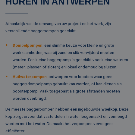
HUREN IN ANTWERPEN
CookieScriptConsent
4 weken 2
De
CookieScript
dagen
wo
www.rentalpumps.eu
do
Sc
om
co
Afhankelijk van de omvang van uw project en het werk, zijn
va
on
verschillende baggerpompen geschikt:
co
va
Sc
Dompelpompen
: een slimme keuze voor kleine én grote
no
Google Privacy Policy
co
werkzaamheden, waarbij zand en slib verwijderd moeten
worden. Een kleine baggerpomp is geschikt voor kleine wateren
PHPSESSID
Sessie
Co
PHP.net
ge
www.rentalpumps.eu
(meren, plassen of sloten) en lokaal onderhoud bij sluizen.
ap
ba
Vuilwaterpompen
: ontworpen voor locaties waar geen
taa
id
bagger/dompelpomp gebruikt kan worden; of kan dienen als
al
do
boosterpomp. Vaak toegepast als grote afstanden moeten
wo
worden overbrugd.
om
va
ge
De meeste baggerpompen hebben een ingebouwde
woelkop
. Deze
te
He
kop zorgt ervoor dat vaste delen in water losgemaakt en vermengd
ge
worden met het water. Dit maakt het verpompen vervolgens
wi
ge
efficiënter.
nu