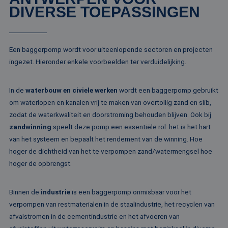
te verbeter
gebruikers-ID. He
DIVERSE TOEPASSINGEN
kan worden inges
_clsk
1 dag
Deze cooki
Microsoft
door ingesloten
geassociee
.rentalpumps.eu
microsoft-scripts.
Microsoft C
Algemeen wordt
analytics s
aangenomen dat 
Het wordt 
synchroniseert tu
Een baggerpomp wordt voor uiteenlopende sectoren en projecten
om informa
veel verschillende
de sessie 
ingezet. Hieronder enkele voorbeelden ter verduidelijking.
Microsoft-domein
gebruiker 
waardoor gebruik
en om mee
kunnen worden
paginawee
gevolgd.
combinere
In de
waterbouw en civiele werken
wordt een baggerpomp gebruikt
gebruikers
bcookie
1 jaar
Dit is een Microso
Microsoft
om waterlopen en kanalen vrij te maken van overtollig zand en slib,
analytisch
MSN 1st party co
Corporation
doeleinden
voor het delen va
zodat de waterkwaliteit en doorstroming behouden blijven. Ook bij
.linkedin.com
de inhoud van de
_ga
1 jaar 1
Deze cook
Google LLC
zandwinning
speelt deze pomp een essentiële rol: het is het hart
website via social
maand
gekoppeld
.rentalpumps.eu
media.
van het systeem en bepaalt het rendement van de winning. Hoe
Google Uni
Analytics -
MUID
1 jaar
Deze cookie word
Microsoft
hoger de dichtheid van het te verpompen zand/watermengsel hoe
belangrijke
veel gebruikt doo
Corporation
van de me
hoger de opbrengst.
mijn Microsoft als
.bing.com
algemeen 
een unieke
analyseser
gebruikers-ID. He
Google. De
kan worden inges
wordt geb
Binnen de
industrie
is een baggerpomp onmisbaar voor het
door ingesloten
unieke geb
microsoft-scripts.
verpompen van restmaterialen in de staalindustrie, het recyclen van
ondersche
Algemeen wordt
een willek
aangenomen dat 
afvalstromen in de cementindustrie en het afvoeren van
gegeneree
synchroniseert tu
toe te wijz
veel verschillende