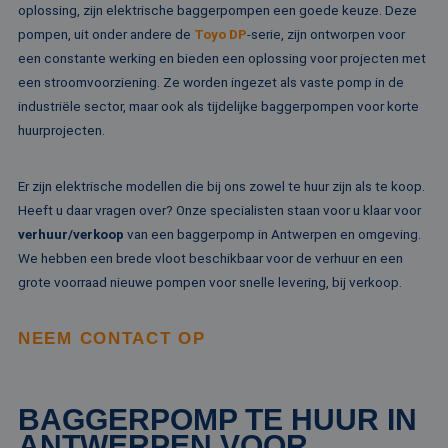
ov
oplossing, zijn elektrische baggerpompen een goede keuze. Deze
va
pompen, uit onder andere de
Toyo DP
-serie, zijn ontworpen voor
een constante werking en bieden een oplossing voor projecten met
een stroomvoorziening. Ze worden ingezet als vaste pomp in de
industriële sector, maar ook als tijdelijke baggerpompen voor korte
Aanbieder /
Naam
Vervaldatum
Omschrijving
Domein
Aanbieder /
huurprojecten.
Naam
Vervaldatum
Omschrijv
Domein
fp_user_id
.rentalpumps.eu
1 jaar 1
maand
_ga_3GSTBZP51E
.rentalpumps.eu
1 jaar 1
Deze cooki
Aanbieder /
Naam
Vervaldatum
Omschrijving
Er zijn elektrische modellen die bij ons zowel te huur zijn als te koop.
maand
gebruikt d
Domein
Analytics 
Heeft u daar vragen over? Onze specialisten staan voor u klaar voor
sessiestatu
_gcl_au
2 maanden 4
Deze cookie word
Google LLC
behouden
verhuur/verkoop
van een baggerpomp in Antwerpen en omgeving.
weken
ingesteld door
.rentalpumps.eu
Doubleclick en vo
We hebben een brede vloot beschikbaar voor de verhuur en een
_ga_ZVQQH0XY8C
.rentalpumps.eu
1 jaar 1
Deze cooki
informatie uit ove
maand
gebruikt d
hoe de eindgebru
grote voorraad nieuwe pompen voor snelle levering, bij verkoop.
Analytics 
de website gebrui
sessiestatu
en over eventuel
behouden
advertenties die 
eindgebruiker hee
NEEM CONTACT OP
_clck
.rentalpumps.eu
1 jaar
Deze cooki
gezien voordat hi
gebruikt 
genoemde websit
gebruikersi
bezocht.
en betrok
de website
MUID
1 jaar 3
Deze cookie word
Microsoft
BAGGERPOMP TE HUUR IN
om de
weken
veel gebruikt doo
Corporation
gebruikers
mijn Microsoft als
.clarity.ms
ANTWERPEN VOOR
websitefunc
een unieke