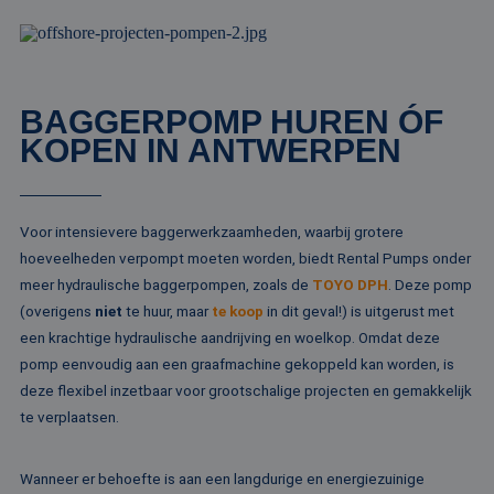
wo
ka
vo
ee
vo
be
ee
BAGGERPOMP HUREN ÓF
st
ge
KOPEN IN ANTWERPEN
pa
__cf_bm
29 minuten
De
Cloudflare Inc.
51 seconden
wo
.linkedin.com
om
te
Voor intensievere baggerwerkzaamheden, waarbij grotere
me
Di
hoeveelheden verpompt moeten worden, biedt Rental Pumps onder
de
ge
meer hydraulische baggerpompen, zoals de
TOYO DPH
. Deze pomp
te
(overigens
niet
te huur, maar
te koop
in dit geval!) is uitgerust met
ov
va
een krachtige hydraulische aandrijving en woelkop. Omdat deze
__cf_bm
29 minuten
De
Cloudflare Inc.
pomp eenvoudig aan een graafmachine gekoppeld kan worden, is
52 seconden
wo
.vimeo.com
deze flexibel inzetbaar voor grootschalige projecten en gemakkelijk
om
te
te verplaatsen.
me
Di
de
ge
Wanneer er behoefte is aan een langdurige en energiezuinige
te