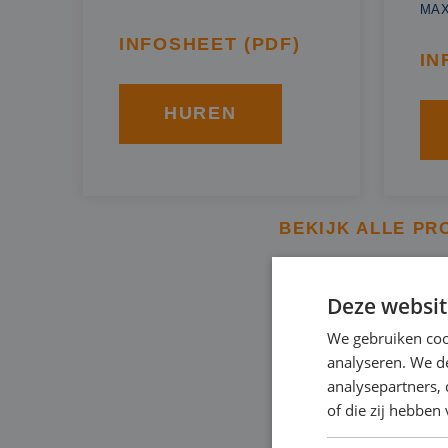
MA
INFOSHEET (PDF)
IN
HUREN
BEKIJK ALLE PR
Deze websit
BBA BRON
We gebruiken coo
DUURSTE
analyseren. We de
analysepartners,
of die zij hebbe
Een specifieke soort