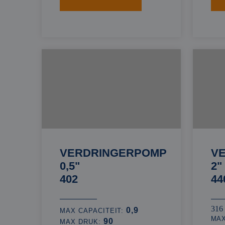
VERDRINGERPOMP
V
0,5"
2"
402
44
316
0,9
MAX CAPACITEIT:
MAX
90
MAX DRUK: