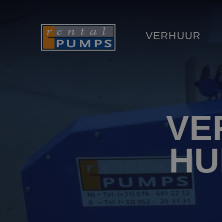
VERHUUR
VE
HU