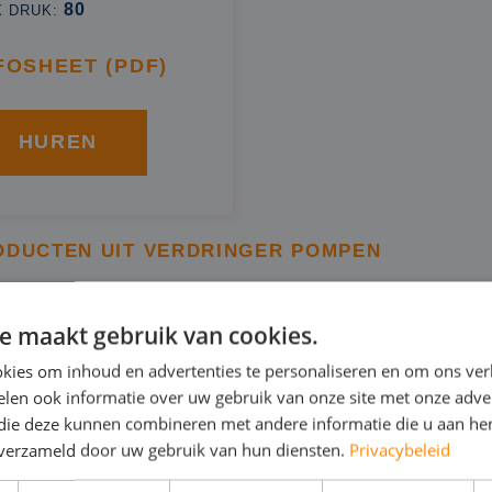
80
X DRUK:
FOSHEET (PDF)
HUREN
ODUCTEN UIT VERDRINGER POMPEN
e maakt gebruik van cookies.
NERINGSPOMP IN WIJK B
kies om inhoud en advertenties te personaliseren en om ons ver
DE
len ook informatie over uw gebruik van onze site met onze adver
 die deze kunnen combineren met andere informatie die u aan hen
n verzameld door uw gebruik van hun diensten.
Privacybeleid
 verdringerpomp is een bronneringspomp van BBA. Deze 