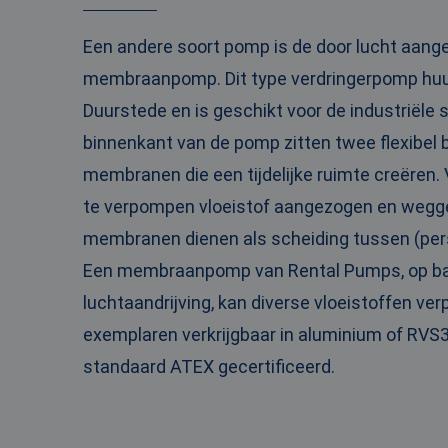
PHPSESSID
Een andere soort pomp is de door lucht aang
membraanpomp. Dit type verdringerpomp huurt
Duurstede en is geschikt voor de industriële 
__cf_bm
binnenkant van de pomp zitten twee flexibe
membranen die een tijdelijke ruimte creëren.
te verpompen vloeistof aangezogen en wegg
__cf_bm
membranen dienen als scheiding tussen (pers
Een membraanpomp van Rental Pumps, op ba
luchtaandrijving, kan diverse vloeistoffen ve
Naam
exemplaren verkrijgbaar in aluminium of RVS3
Naam
fp_user_id
Aanbi
Naam
Dome
standaard ATEX gecertificeerd.
_ga_3GSTBZP51E
_gcl_au
Goog
.ren
_ga_ZVQQH0XY8C