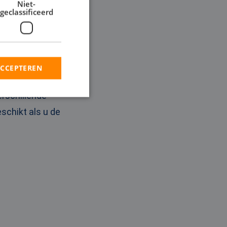
Niet-
geclassificeerd
 in een continu
l Pumps en wordt
ACCEPTEREN
 ontwateringsproject,
erschillende
schikt als u de
rd
elding en
en op te slaan voor
iële doeleinden
ie-Script.com-
oekers te
-Script.com is