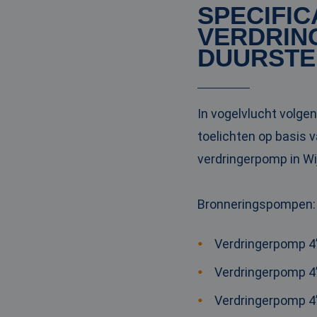
SPECIFIC
_clck
MUID
Micr
Corp
VERDRING
.clar
_clsk
DUURSTE
bcookie
Micr
Corp
.link
_ga
MUID
Micr
In vogelvlucht volge
Corp
.bin
toelichten op basis v
verdringerpomp in Wij
SRM_B
Micr
Corp
.c.bi
Bronneringspompen
:
MR
Micr
Corp
.c.cla
Verdringerpomp 4”
IDE
Goog
.doub
Verdringerpomp 4”
Verdringerpomp 4”
test_cookie
Goog
.doub