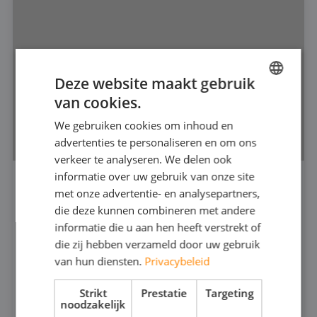
Deze website maakt gebruik
van cookies.
DUTCH
We gebruiken cookies om inhoud en
FRENCH
advertenties te personaliseren en om ons
GERMAN
verkeer te analyseren. We delen ook
informatie over uw gebruik van onze site
ENGLISH
met onze advertentie- en analysepartners,
VERDRINGERPOMP 2"
die deze kunnen combineren met andere
440
informatie die u aan hen heeft verstrekt of
die zij hebben verzameld door uw gebruik
316 (RVS)
van hun diensten.
Privacybeleid
30
MAX CAPACITEIT:
80
MAX DRUK:
Strikt
Prestatie
Targeting
noodzakelijk