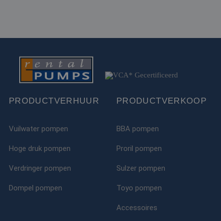
IDE
1 jaar
Deze cookie word
Google LLC
ingesteld door
.doubleclick.net
Doubleclick en vo
informatie uit ove
hoe de eindgebru
de website gebrui
en over eventuel
advertenties die 
eindgebruiker hee
gezien voordat hi
genoemde websit
bezocht.
test_cookie
15 minuten
Deze cookie word
Google LLC
PRODUCTVERHUUR
PRODUCTVERKOOP
geplaatst door
.doubleclick.net
DoubleClick
(eigendom van
Google) om te
Vuilwater pompen
BBA pompen
bepalen of de
browser van de
websitebezoeker
Hoge druk pompen
Proril pompen
cookies onderste
MR
1 week
Dit is een Microso
Microsoft
Verdringer pompen
Sulzer pompen
MSN 1st party co
Corporation
die we gebruiken
.c.bing.com
het gebruik van d
Dompel pompen
Toyo pompen
website voor inte
analyses te meten
Accessoires
ANONCHK
10 minuten
Deze cookie
Microsoft
verzamelt informa
Corporation