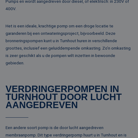
strikt noodzakelijke cookies.
Pumps en wordt aangedreven door diesel, of elektrisch: in 230V of
400V.
Naam
Aanbieder / Domein
Vervaldatum
Om
li_gc
5 maanden 4
Wo
LinkedIn
weken
om
Corporation
Het is een ideale, krachtige pomp om een droge locatie te
va
.linkedin.com
sl
garanderen bij een ontwateringsproject, bijvoorbeeld. Deze
ge
bronneringspompen kunt u in Turnhout huren in verschillende
co
es
groottes, inclusief een geluiddempende omkasting. Zo’n omkasting
do
is zeer geschikt als u de pompen wilt inzetten in bewoonde
CookieScriptConsent
4 weken 2
De
CookieScript
dagen
wo
gebieden.
www.rentalpumps.eu
do
Sc
om
co
va
VERDRINGERPOMPEN IN
on
co
TURNHOUT DOOR LUCHT
va
Sc
AANGEDREVEN
no
Google Privacy Policy
co
PHPSESSID
Sessie
Co
PHP.net
ge
www.rentalpumps.eu
Een andere soort pomp is de door lucht aangedreven
ap
ba
membraanpomp. Dit type verdringerpomp huurt u in Turnhout en is
taa