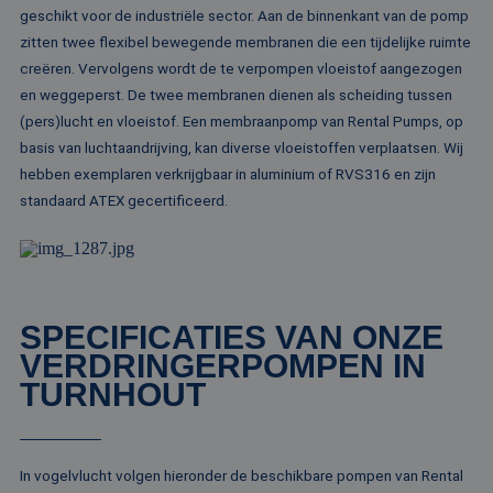
id
geschikt voor de industriële sector. Aan de binnenkant van de pomp
al
do
zitten twee flexibel bewegende membranen die een tijdelijke ruimte
wo
creëren. Vervolgens wordt de te verpompen vloeistof aangezogen
om
va
en weggeperst. De twee membranen dienen als scheiding tussen
ge
te
(pers)lucht en vloeistof. Een membraanpomp van Rental Pumps, op
He
basis van luchtaandrijving, kan diverse vloeistoffen verplaatsen. Wij
ge
wi
hebben exemplaren verkrijgbaar in aluminium of RVS316 en zijn
ge
nu
standaard ATEX gecertificeerd.
wo
ka
vo
ee
vo
be
ee
st
SPECIFICATIES VAN ONZE
ge
pa
VERDRINGERPOMPEN IN
__cf_bm
29 minuten
De
Cloudflare Inc.
TURNHOUT
51 seconden
wo
.linkedin.com
om
te
me
Di
de
In vogelvlucht volgen hieronder de beschikbare pompen van Rental
ge