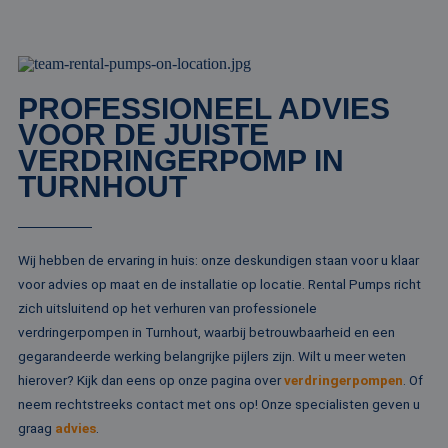
informatie uit ove
maand
gebruikt d
hoe de eindgebru
Analytics 
de website gebrui
sessiestatu
en over eventuel
behouden
advertenties die 
eindgebruiker hee
_clck
.rentalpumps.eu
1 jaar
Deze cooki
gezien voordat hi
gebruikt 
genoemde websit
PROFESSIONEEL ADVIES
gebruikersi
bezocht.
en betrok
VOOR DE JUISTE
de website
MUID
1 jaar 3
Deze cookie word
Microsoft
om de
VERDRINGERPOMP IN
weken
veel gebruikt doo
Corporation
gebruikers
mijn Microsoft als
.clarity.ms
TURNHOUT
websitefunc
een unieke
te verbeter
gebruikers-ID. He
kan worden inges
_clsk
1 dag
Deze cooki
Microsoft
door ingesloten
geassociee
.rentalpumps.eu
microsoft-scripts.
Microsoft C
Algemeen wordt
Wij hebben de ervaring in huis: onze deskundigen staan voor u klaar
analytics s
aangenomen dat 
Het wordt 
synchroniseert tu
voor advies op maat en de installatie op locatie. Rental Pumps richt
om informa
veel verschillende
de sessie 
zich uitsluitend op het verhuren van professionele
Microsoft-domein
gebruiker 
waardoor gebruik
verdringerpompen in Turnhout, waarbij betrouwbaarheid en een
en om mee
kunnen worden
paginawee
gevolgd.
gegarandeerde werking belangrijke pijlers zijn. Wilt u meer weten
combinere
gebruikers
hierover? Kijk dan eens op onze pagina over
verdringerpompen
. Of
bcookie
1 jaar
Dit is een Microso
Microsoft
analytisch
MSN 1st party co
Corporation
neem rechtstreeks contact met ons op! Onze specialisten geven u
doeleinden
voor het delen va
.linkedin.com
de inhoud van de
graag
advies
.
_ga
1 jaar 1
Deze cook
Google LLC
website via social
maand
gekoppeld
.rentalpumps.eu