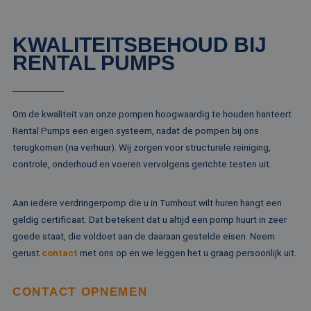
media.
Google Uni
Analytics -
MUID
1 jaar
Deze cookie word
Microsoft
belangrijke
veel gebruikt doo
Corporation
van de me
KWALITEITSBEHOUD BIJ
mijn Microsoft als
.bing.com
algemeen 
een unieke
RENTAL PUMPS
analyseser
gebruikers-ID. He
Google. De
kan worden inges
wordt geb
door ingesloten
unieke geb
microsoft-scripts.
ondersche
Algemeen wordt
een willek
aangenomen dat 
Om de kwaliteit van onze pompen hoogwaardig te houden hanteert
gegeneree
synchroniseert tu
toe te wijz
veel verschillende
Rental Pumps een eigen systeem, nadat de pompen bij ons
klant-ID. H
Microsoft-domein
opgenomen
terugkomen (na verhuur). Wij zorgen voor structurele reiniging,
waardoor gebruik
paginaver
kunnen worden
controle, onderhoud en voeren vervolgens gerichte testen uit.
een site e
gevolgd.
gebruikt 
bezoekers-,
SRM_B
1 jaar
Dit is een Microso
Microsoft
campagne
MSN 1st party co
Corporation
Aan iedere verdringerpomp die u in Turnhout wilt huren hangt een
te bereken
die zorgt voor de
.c.bing.com
analyserap
goede werking va
geldig certificaat. Dat betekent dat u altijd een pomp huurt in zeer
de site.
deze website.
goede staat, die voldoet aan de daaraan gestelde eisen. Neem
MR
1 week
Dit is een Microso
Microsoft
gerust
contact
met ons op en we leggen het u graag persoonlijk uit.
MSN 1st party co
Corporation
die we gebruiken
.c.clarity.ms
het gebruik van d
website voor inte
CONTACT OPNEMEN
analyses te meten