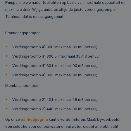
Pumps, die we nader toelichten op basis van maximale capaciteit en
te
ov
maximale druk. Wij garanderen altijd de juiste verdringerpomp in
va
Turnhout; dát is ons uitgangspunt.
__cf_bm
29 minuten
De
Cloudflare Inc.
52 seconden
wo
.vimeo.com
om
te
Bronneringspompen
:
me
Di
de
Verdringerpomp 4” 300: maximaal 33 m3 per uur,
ge
te
Verdringerpomp 4” 300.5: maximaal 35 m3 per uur,
ov
va
Verdringerpomp 4” 301: maximaal 90 m3 per uur,
Verdringerpomp 4” 303: maximaal 90 m3 per uur,
Membraanpompen
:
Aanbieder /
Naam
Vervaldatum
Omschrijving
Domein
Aanbieder /
Naam
Vervaldatum
Omschrijv
Domein
Verdringerpomp 2” 401: maximaal 18 m3 per uur,
fp_user_id
.rentalpumps.eu
1 jaar 1
maand
_ga_3GSTBZP51E
.rentalpumps.eu
1 jaar 1
Deze cooki
Aanbieder /
Naam
Vervaldatum
Omschrijving
Verdringerpomp 2” 440: maximaal 30 m3 per uur,
maand
gebruikt d
Domein
Analytics 
sessiestatu
_gcl_au
2 maanden 4
Deze cookie word
Op onze
aanbodpagina
kunt u verder filteren. Maak bijvoorbeeld
Google LLC
behouden
weken
ingesteld door
.rentalpumps.eu
een selectie voor schoonwater of vuilwater, diesel of elektrisch!
Doubleclick en vo
_ga_ZVQQH0XY8C
.rentalpumps.eu
1 jaar 1
Deze cooki