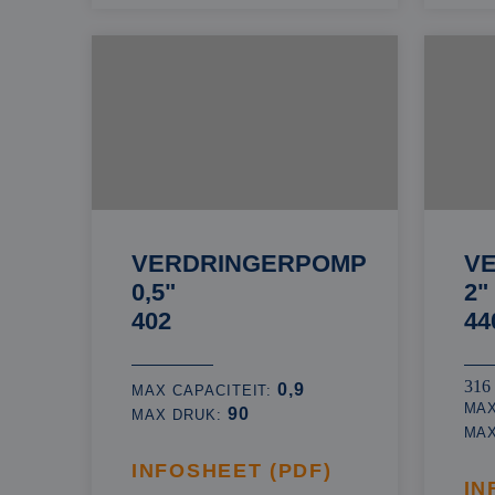
VERDRINGERPOMP
V
0,5"
2"
402
44
316
0,9
MAX CAPACITEIT:
MAX
90
MAX DRUK:
MA
INFOSHEET (PDF)
IN