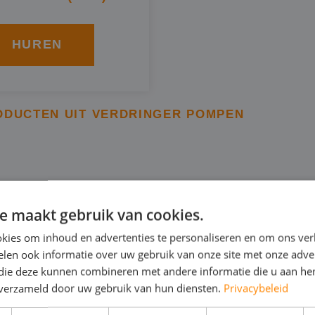
HUREN
ODUCTEN UIT VERDRINGER POMPEN
NNERINGSPOMP IN TIELT
e maakt gebruik van cookies.
kies om inhoud en advertenties te personaliseren en om ons ver
 verdringerpomp is een bronneringspomp van BBA. Deze 
len ook informatie over uw gebruik van onze site met onze adver
l op een bepaald terrein te verlagen en weg te pompen,
 die deze kunnen combineren met andere informatie die u aan hen
n verzameld door uw gebruik van hun diensten.
Privacybeleid
ringerpomp kunt u in Tielt huren van Rental Pumps en 
isch: in 230V of 400V.