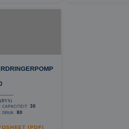
ERDRINGERPOMP
0
 (RVS)
30
 CAPACITEIT:
80
X DRUK:
FOSHEET (PDF)