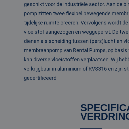
geschikt voor de industriële sector. Aan de b
PHPSESSID
pomp zitten twee flexibel bewegende membr
tijdelijke ruimte creëren. Vervolgens wordt d
vloeistof aangezogen en weggeperst. De t
__cf_bm
dienen als scheiding tussen (pers)lucht en vl
membraanpomp van Rental Pumps, op basis va
kan diverse vloeistoffen verplaatsen. Wij he
__cf_bm
verkrijgbaar in aluminium of RVS316 en zijn 
gecertificeerd.
Naam
Naam
fp_user_id
Aanbi
Naam
Dome
SPECIFIC
_ga_3GSTBZP51E
_gcl_au
Goog
VERDRIN
.ren
_ga_ZVQQH0XY8C