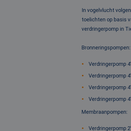
_clck
MUID
Micr
Corp
In vogelvlucht volge
.clar
toelichten op basis v
_clsk
verdringerpomp in Tie
bcookie
Micr
Corp
.link
_ga
MUID
Micr
Bronneringspompen
:
Corp
.bin
Verdringerpomp 4”
SRM_B
Micr
Verdringerpomp 4”
Corp
.c.bi
Verdringerpomp 4”
MR
Micr
Corp
.c.cla
Verdringerpomp 4”
IDE
Goog
.doub
Membraanpompen
:
test_cookie
Goog
Verdringerpomp 2”
.doub