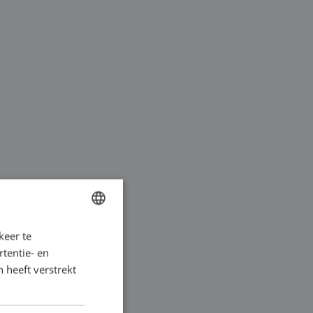
keer te
DUTCH
wordt veelal gebruikt
tentie- en
FRENCH
 in een continu
 heeft verstrekt
GERMAN
wordt aangedreven
ENGLISH