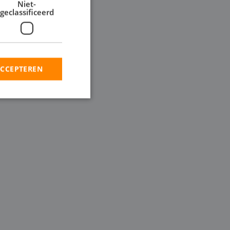
Niet-
geclassificeerd
 ontwateringsproject,
roottes, inclusief
pen wilt inzetten in
ACCEPTEREN
rd
elding en
en op te slaan voor
iële doeleinden
ie-Script.com-
oekers te
-Script.com is