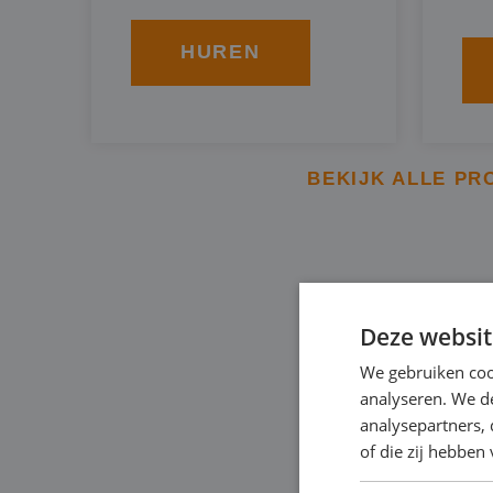
HUREN
BEKIJK ALLE PR
BBA BRO
Deze websit
We gebruiken coo
Een specifieke soort
analyseren. We de
om het grondwaterpei
analysepartners,
of die zij hebbe
tempo. Dit type verd
door diesel, of elektr