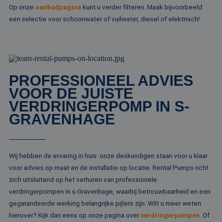
.rentalpumps.eu
Op onze
aanbodpagina
kunt u verder filteren. Maak bijvoorbeeld
Doubleclick en vo
_ga_ZVQQH0XY8C
.rentalpumps.eu
1 jaar 1
Deze cooki
informatie uit ove
maand
gebruikt d
een selectie voor schoonwater of vuilwater, diesel of elektrisch!
hoe de eindgebru
Analytics 
de website gebrui
sessiestatu
en over eventuel
behouden
advertenties die 
eindgebruiker hee
_clck
.rentalpumps.eu
1 jaar
Deze cooki
gezien voordat hi
gebruikt 
genoemde websit
gebruikersi
bezocht.
en betrok
PROFESSIONEEL ADVIES
de website
MUID
1 jaar 3
Deze cookie word
Microsoft
om de
VOOR DE JUISTE
weken
veel gebruikt doo
Corporation
gebruikers
mijn Microsoft als
.clarity.ms
VERDRINGERPOMP IN S-
websitefunc
een unieke
te verbeter
gebruikers-ID. He
GRAVENHAGE
kan worden inges
_clsk
1 dag
Deze cooki
Microsoft
door ingesloten
geassociee
.rentalpumps.eu
microsoft-scripts.
Microsoft C
Algemeen wordt
analytics s
aangenomen dat 
Het wordt 
synchroniseert tu
Wij hebben de ervaring in huis: onze deskundigen staan voor u klaar
om informa
veel verschillende
de sessie 
Microsoft-domein
voor advies op maat en de installatie op locatie. Rental Pumps richt
gebruiker 
waardoor gebruik
en om mee
zich uitsluitend op het verhuren van professionele
kunnen worden
paginawee
gevolgd.
verdringerpompen in s-Gravenhage, waarbij betrouwbaarheid en een
combinere
gebruikers
bcookie
1 jaar
Dit is een Microso
Microsoft
gegarandeerde werking belangrijke pijlers zijn. Wilt u meer weten
analytisch
MSN 1st party co
Corporation
doeleinden
hierover? Kijk dan eens op onze pagina over
verdringerpompen
. Of
voor het delen va
.linkedin.com