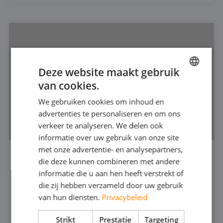
Deze website maakt gebruik
van cookies.
DUTCH
We gebruiken cookies om inhoud en
FRENCH
advertenties te personaliseren en om ons
GERMAN
verkeer te analyseren. We delen ook
informatie over uw gebruik van onze site
ENGLISH
met onze advertentie- en analysepartners,
die deze kunnen combineren met andere
VERDRINGERPOMP 2"
informatie die u aan hen heeft verstrekt of
440
die zij hebben verzameld door uw gebruik
van hun diensten.
Privacybeleid
316 (RVS)
30
MAX CAPACITEIT:
Strikt
Prestatie
Targeting