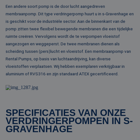
ba
Een andere soort pomp is de door lucht aangedreven
taa
id
membraanpomp. Dit type verdringerpomp huurt u in s-Gravenhage en
al
do
is geschikt voor de industriële sector. Aan de binnenkant van de
wo
om
pomp zitten twee flexibel bewegende membranen die een tijdelijke
va
ruimte creëren. Vervolgens wordt de te verpompen vloeistof
ge
te
aangezogen en weggeperst. De twee membranen dienen als
He
ge
scheiding tussen (pers)lucht en vloeistof. Een membraanpomp van
wi
Rental Pumps, op basis van luchtaandrijving, kan diverse
ge
nu
vloeistoffen verplaatsen. Wij hebben exemplaren verkrijgbaar in
wo
ka
aluminium of RVS316 en zijn standaard ATEX gecertificeerd.
vo
ee
vo
be
ee
st
ge
pa
SPECIFICATIES VAN ONZE
__cf_bm
29 minuten
De
Cloudflare Inc.
VERDRINGERPOMPEN IN S-
51 seconden
wo
.linkedin.com
om
GRAVENHAGE
te
me
Di