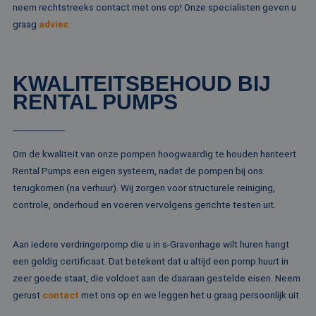
de inhoud van de
neem rechtstreeks contact met ons op! Onze specialisten geven u
_ga
1 jaar 1
Deze cook
Google LLC
website via social
maand
gekoppeld
.rentalpumps.eu
media.
graag
advies
.
Google Uni
Analytics -
MUID
1 jaar
Deze cookie word
Microsoft
belangrijke
veel gebruikt doo
Corporation
van de me
mijn Microsoft als
.bing.com
algemeen 
een unieke
KWALITEITSBEHOUD BIJ
analyseser
gebruikers-ID. He
Google. De
kan worden inges
RENTAL PUMPS
wordt geb
door ingesloten
unieke geb
microsoft-scripts.
ondersche
Algemeen wordt
een willek
aangenomen dat 
gegeneree
synchroniseert tu
toe te wijz
veel verschillende
Om de kwaliteit van onze pompen hoogwaardig te houden hanteert
klant-ID. H
Microsoft-domein
opgenomen
waardoor gebruik
Rental Pumps een eigen systeem, nadat de pompen bij ons
paginaver
kunnen worden
een site e
terugkomen (na verhuur). Wij zorgen voor structurele reiniging,
gevolgd.
gebruikt 
controle, onderhoud en voeren vervolgens gerichte testen uit.
bezoekers-,
SRM_B
1 jaar
Dit is een Microso
Microsoft
campagne
MSN 1st party co
Corporation
te bereken
die zorgt voor de
.c.bing.com
analyserap
goede werking va
Aan iedere verdringerpomp die u in s-Gravenhage wilt huren hangt
de site.
deze website.
een geldig certificaat. Dat betekent dat u altijd een pomp huurt in
MR
1 week
Dit is een Microso
Microsoft
zeer goede staat, die voldoet aan de daaraan gestelde eisen. Neem
MSN 1st party co
Corporation
die we gebruiken
.c.clarity.ms
gerust
contact
met ons op en we leggen het u graag persoonlijk uit.
het gebruik van d
website voor inte