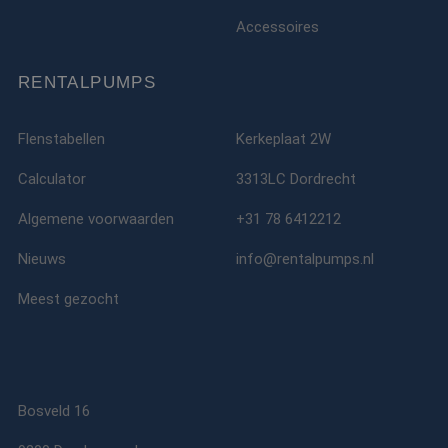
ANONCHK
10 minuten
Deze cookie
Microsoft
verzamelt informa
Corporation
Accessoires
over hoe de
.c.clarity.ms
eindgebruiker de
website gebruikt 
over eventuele
RENTALPUMPS
advertenties die 
eindgebruiker
mogelijk heeft ge
voordat hij de
Flenstabellen
Kerkeplaat 2W
genoemde websit
bezocht.
Calculator
3313LC Dordrecht
lidc
1 dag
Dit is een Microso
Microsoft
MSN 1st party co
Corporation
Algemene voorwaarden
+31 78 6412212
die zorgt voor de
.linkedin.com
goede werking va
deze website.
Nieuws
info@rentalpumps.nl
SM
.c.clarity.ms
Sessie
Dit is een Microso
MSN 1st party co
Meest gezocht
die we gebruiken
het gebruik van d
website voor inte
analyses te meten
_fbp
2 maanden 4
Gebruikt door
Meta Platform
weken
Facebook om een
Inc.
reeks
.rentalpumps.eu
Bosveld 16
advertentieprodu
te leveren, zoals
realtime bieden v