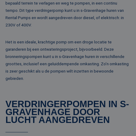
bepaald terrein te verlagen en weg te pompen, in een continu
website kan niet goed worden gebruikt zonder de
strikt noodzakelijke cookies.
tempo. Dit type verdringerpomp kunt u in s-Gravenhage huren van
Rental Pumps en wordt aangedreven door diesel, of elektrisch: in
Naam
Aanbieder / Domein
Vervaldatum
Om
230V of 400V.
li_gc
5 maanden 4
Wo
LinkedIn
weken
om
Corporation
va
.linkedin.com
sl
Het is een ideale, krachtige pomp om een droge locatie te
ge
co
garanderen bij een ontwateringsproject, bijvoorbeeld. Deze
es
bronneringspompen kunt u in s-Gravenhage huren in verschillende
do
groottes, inclusief een geluiddempende omkasting. Zo’n omkasting
CookieScriptConsent
4 weken 2
De
CookieScript
dagen
wo
www.rentalpumps.eu
is zeer geschikt als u de pompen wilt inzetten in bewoonde
do
gebieden.
Sc
om
co
va
on
co
VERDRINGERPOMPEN IN S-
va
Sc
GRAVENHAGE DOOR
no
Google Privacy Policy
co
LUCHT AANGEDREVEN
PHPSESSID
Sessie
Co
PHP.net
ge
www.rentalpumps.eu
ap