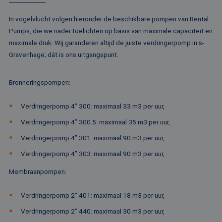
de
ge
te
In vogelvlucht volgen hieronder de beschikbare pompen van Rental
ov
Pumps, die we nader toelichten op basis van maximale capaciteit en
va
maximale druk. Wij garanderen altijd de juiste verdringerpomp in s-
__cf_bm
29 minuten
De
Cloudflare Inc.
52 seconden
wo
.vimeo.com
Gravenhage; dát is ons uitgangspunt.
om
te
me
Di
Bronneringspompen
:
de
ge
te
Verdringerpomp 4” 300: maximaal 33 m3 per uur,
ov
va
Verdringerpomp 4” 300.5: maximaal 35 m3 per uur,
Verdringerpomp 4” 301: maximaal 90 m3 per uur,
Verdringerpomp 4” 303: maximaal 90 m3 per uur,
Aanbieder /
Naam
Vervaldatum
Omschrijving
Domein
Aanbieder /
Membraanpompen
:
Naam
Vervaldatum
Omschrijv
Domein
fp_user_id
.rentalpumps.eu
1 jaar 1
maand
_ga_3GSTBZP51E
.rentalpumps.eu
1 jaar 1
Deze cooki
Aanbieder /
Verdringerpomp 2” 401: maximaal 18 m3 per uur,
Naam
Vervaldatum
Omschrijving
maand
gebruikt d
Domein
Analytics 
Verdringerpomp 2” 440: maximaal 30 m3 per uur,
sessiestatu
_gcl_au
2 maanden 4
Deze cookie word
Google LLC
behouden
weken
ingesteld door