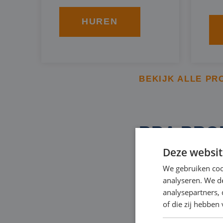
HUREN
BEKIJK ALLE PR
BBA BRO
Deze websit
We gebruiken coo
Een specifieke soort
analyseren. We de
om het grondwaterpei
analysepartners,
tempo. Dit type verd
of die zij hebbe
door diesel, of elektr