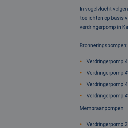
_clck
MUID
Micr
In vogelvlucht volge
Corp
.clar
toelichten op basis v
_clsk
verdringerpomp in Ka
bcookie
Micr
Corp
.link
_ga
Bronneringspompen
:
MUID
Micr
Corp
.bin
Verdringerpomp 4”
SRM_B
Micr
Verdringerpomp 4”
Corp
.c.bi
Verdringerpomp 4”
MR
Micr
Corp
.c.cla
Verdringerpomp 4”
IDE
Goog
.doub
Membraanpompen
:
test_cookie
Goog
Verdringerpomp 2”
.doub