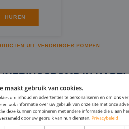
HUREN
ODUCTEN UIT VERDRINGER POMPEN
NNERINGSPOMP IN KAPE
e maakt gebruik van cookies.
kies om inhoud en advertenties te personaliseren en om ons ver
 verdringerpomp is een bronneringspomp van BBA. Deze 
len ook informatie over uw gebruik van onze site met onze adver
l op een bepaald terrein te verlagen en weg te pompen,
 die deze kunnen combineren met andere informatie die u aan hen
ringerpomp kunt u in Kapellen huren van Rental Pumps 
n verzameld door uw gebruik van hun diensten.
Privacybeleid
isch: in 230V of 400V.