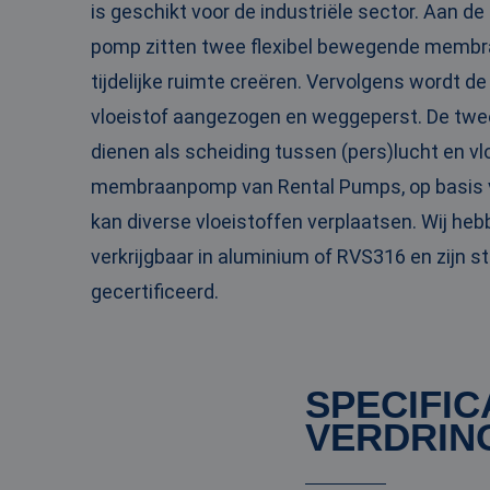
is geschikt voor de industriële sector. Aan d
PHPSESSID
pomp zitten twee flexibel bewegende membr
tijdelijke ruimte creëren. Vervolgens wordt d
vloeistof aangezogen en weggeperst. De t
dienen als scheiding tussen (pers)lucht en vl
__cf_bm
membraanpomp van Rental Pumps, op basis va
kan diverse vloeistoffen verplaatsen. Wij he
__cf_bm
verkrijgbaar in aluminium of RVS316 en zijn 
gecertificeerd.
Naam
Naam
fp_user_id
Aanbi
Naam
SPECIFIC
Dome
_ga_3GSTBZP51E
VERDRIN
_gcl_au
Goog
.ren
_ga_ZVQQH0XY8C