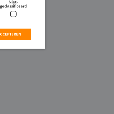
Niet-
geclassificeerd
 ontwateringsproject,
de groottes, inclusief
pen wilt inzetten in
ACCEPTEREN
rd
elding en
en op te slaan voor
iële doeleinden
ie-Script.com-
oekers te
-Script.com is