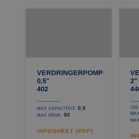
VERDRINGERPOMP
V
0,5"
2"
402
44
316
0,9
MAX CAPACITEIT:
MAX
90
MAX DRUK:
MA
INFOSHEET (PDF)
IN