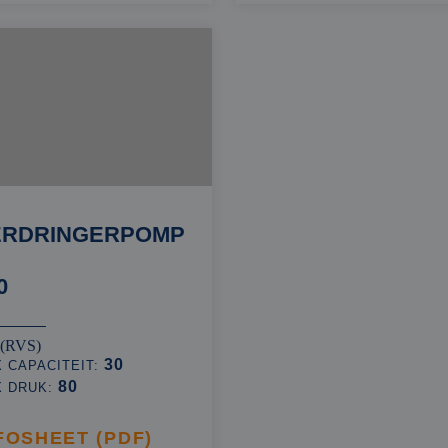
ERDRINGERPOMP
0
 (RVS)
30
 CAPACITEIT:
80
X DRUK:
FOSHEET (PDF)