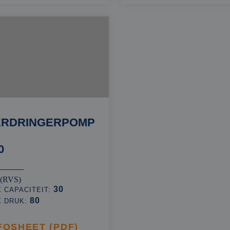
ERDRINGERPOMP
0
 (RVS)
30
 CAPACITEIT:
80
X DRUK:
FOSHEET (PDF)