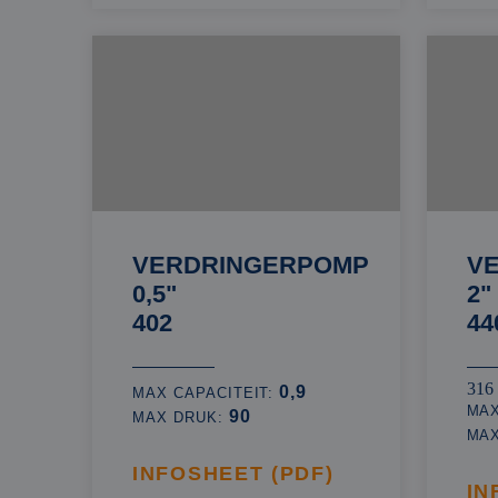
VERDRINGERPOMP
V
0,5"
2"
402
44
316
0,9
MAX CAPACITEIT:
MAX
90
MAX DRUK:
MA
INFOSHEET (PDF)
IN