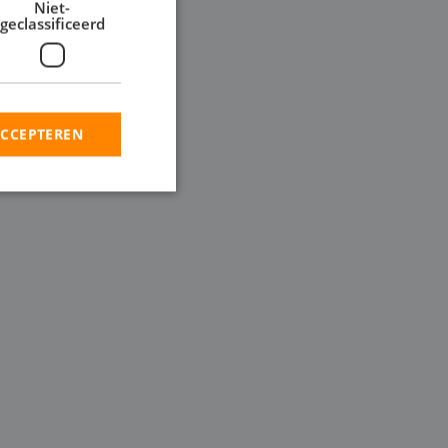
Niet-
geclassificeerd
 ontwateringsproject,
ende groottes,
s u de pompen wilt
ACCEPTEREN
rd
elding en
en op te slaan voor
iële doeleinden
ie-Script.com-
oekers te
-Script.com is