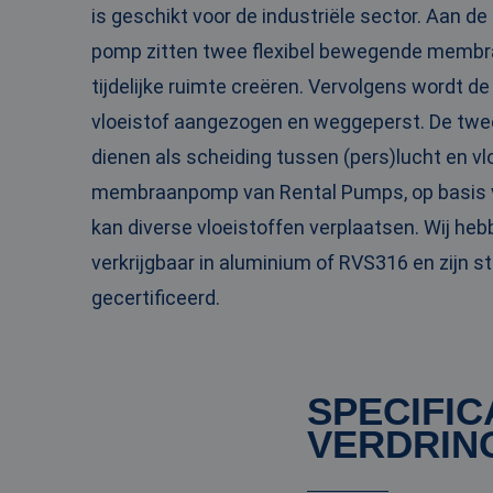
is geschikt voor de industriële sector. Aan d
PHPSESSID
pomp zitten twee flexibel bewegende membr
tijdelijke ruimte creëren. Vervolgens wordt d
vloeistof aangezogen en weggeperst. De t
__cf_bm
dienen als scheiding tussen (pers)lucht en vl
membraanpomp van Rental Pumps, op basis va
kan diverse vloeistoffen verplaatsen. Wij he
__cf_bm
verkrijgbaar in aluminium of RVS316 en zijn 
gecertificeerd.
Naam
Naam
fp_user_id
Aanbi
Naam
Dome
SPECIFIC
_ga_3GSTBZP51E
_gcl_au
Goog
VERDRIN
.ren
_ga_ZVQQH0XY8C