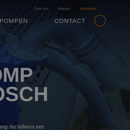
Over ons
Nieuws
Vacatures
 POMPEN
CONTACT
OMP
OSCH
omp die telkens een