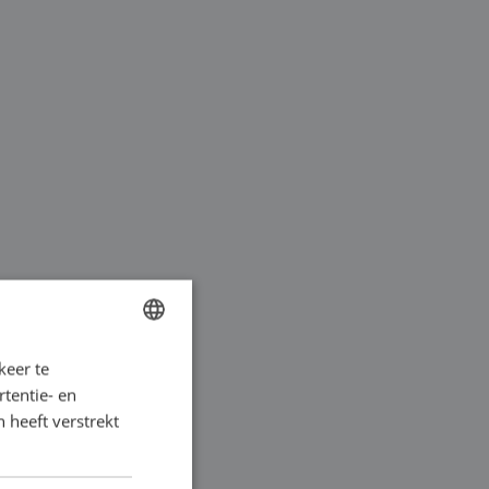
BOSCH
keer te
DUTCH
wordt veelal gebruikt
tentie- en
FRENCH
 in een continu
 heeft verstrekt
GERMAN
 en wordt
ENGLISH