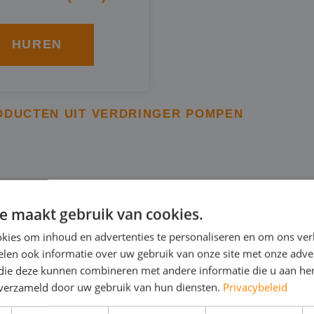
HUREN
ODUCTEN UIT VERDRINGER POMPEN
NNERINGSPOMP IN DEN 
e maakt gebruik van cookies.
kies om inhoud en advertenties te personaliseren en om ons ver
 verdringerpomp is een bronneringspomp van BBA. Deze 
len ook informatie over uw gebruik van onze site met onze adver
l op een bepaald terrein te verlagen en weg te pompen,
 die deze kunnen combineren met andere informatie die u aan hen
n verzameld door uw gebruik van hun diensten.
Privacybeleid
ringerpomp kunt u in Den Bosch huren van Rental Pumps
el, of elektrisch: in 230V of 400V.