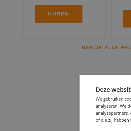
HUREN
BEKIJK ALLE PR
BBA BRO
Deze websit
We gebruiken coo
Een specifieke soort
analyseren. We de
om het grondwaterpei
analysepartners,
of die zij hebbe
tempo. Dit type verd
aangedreven door dies