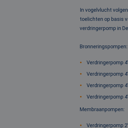
_clck
MUID
Micr
Corp
In vogelvlucht volge
.clar
toelichten op basis v
_clsk
verdringerpomp in De
bcookie
Micr
Corp
.link
_ga
MUID
Micr
Bronneringspompen
:
Corp
.bin
Verdringerpomp 4”
SRM_B
Micr
Verdringerpomp 4”
Corp
.c.bi
Verdringerpomp 4”
MR
Micr
Corp
.c.cla
Verdringerpomp 4”
IDE
Goog
.doub
Membraanpompen
:
test_cookie
Goog
Verdringerpomp 2”
.doub