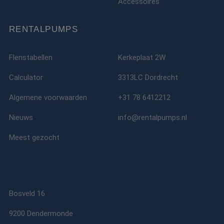
Accessoires
verzamelt informa
Corporation
over hoe de
.c.clarity.ms
eindgebruiker de
website gebruikt 
RENTALPUMPS
over eventuele
advertenties die 
eindgebruiker
mogelijk heeft ge
Flenstabellen
Kerkeplaat 2W
voordat hij de
genoemde websit
bezocht.
Calculator
3313LC Dordrecht
lidc
1 dag
Dit is een Microso
Microsoft
Algemene voorwaarden
+31 78 6412212
MSN 1st party co
Corporation
die zorgt voor de
.linkedin.com
goede werking va
Nieuws
info@rentalpumps.nl
deze website.
SM
.c.clarity.ms
Sessie
Dit is een Microso
Meest gezocht
MSN 1st party co
die we gebruiken
het gebruik van d
website voor inte
analyses te meten
_fbp
2 maanden 4
Gebruikt door
Meta Platform
weken
Facebook om een
Inc.
Bosveld 16
reeks
.rentalpumps.eu
advertentieprodu
te leveren, zoals
9200 Dendermonde
realtime bieden v
externe adverteer