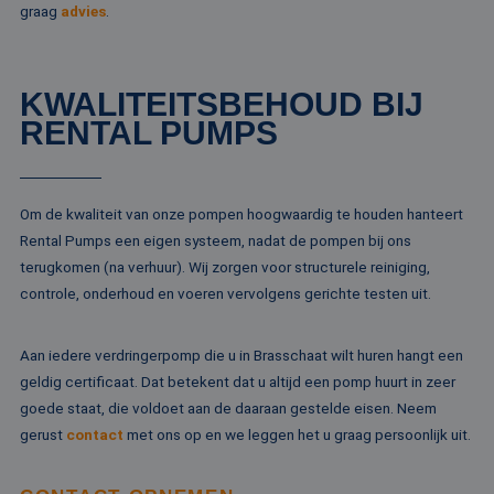
Google LLC
website via social
graag
advies
.
maand
gekoppeld
.rentalpumps.eu
media.
Google Uni
Analytics -
MUID
1 jaar
Deze cookie word
Microsoft
belangrijke
veel gebruikt doo
Corporation
van de me
mijn Microsoft als
.bing.com
algemeen 
KWALITEITSBEHOUD BIJ
een unieke
analyseser
gebruikers-ID. He
RENTAL PUMPS
Google. De
kan worden inges
wordt geb
door ingesloten
unieke geb
microsoft-scripts.
ondersche
Algemeen wordt
een willek
aangenomen dat 
gegeneree
synchroniseert tu
Om de kwaliteit van onze pompen hoogwaardig te houden hanteert
toe te wijz
veel verschillende
klant-ID. H
Microsoft-domein
Rental Pumps een eigen systeem, nadat de pompen bij ons
opgenomen
waardoor gebruik
paginaver
terugkomen (na verhuur). Wij zorgen voor structurele reiniging,
kunnen worden
een site e
gevolgd.
controle, onderhoud en voeren vervolgens gerichte testen uit.
gebruikt 
bezoekers-,
SRM_B
1 jaar
Dit is een Microso
Microsoft
campagne
MSN 1st party co
Corporation
te bereken
die zorgt voor de
.c.bing.com
Aan iedere verdringerpomp die u in Brasschaat wilt huren hangt een
analyserap
goede werking va
de site.
deze website.
geldig certificaat. Dat betekent dat u altijd een pomp huurt in zeer
goede staat, die voldoet aan de daaraan gestelde eisen. Neem
MR
1 week
Dit is een Microso
Microsoft
MSN 1st party co
Corporation
gerust
contact
met ons op en we leggen het u graag persoonlijk uit.
die we gebruiken
.c.clarity.ms
het gebruik van d
website voor inte
analyses te meten