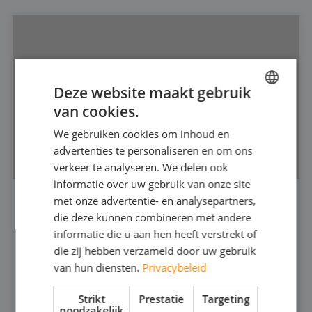
Deze website maakt gebruik
van cookies.
DUTCH
We gebruiken cookies om inhoud en
FRENCH
advertenties te personaliseren en om ons
GERMAN
verkeer te analyseren. We delen ook
informatie over uw gebruik van onze site
ENGLISH
met onze advertentie- en analysepartners,
VERDRINGERPOMP 2"
die deze kunnen combineren met andere
440
informatie die u aan hen heeft verstrekt of
die zij hebben verzameld door uw gebruik
van hun diensten.
Privacybeleid
316 (RVS)
30
MAX CAPACITEIT:
Strikt
Prestatie
Targeting
80
MAX DRUK:
noodzakelijk