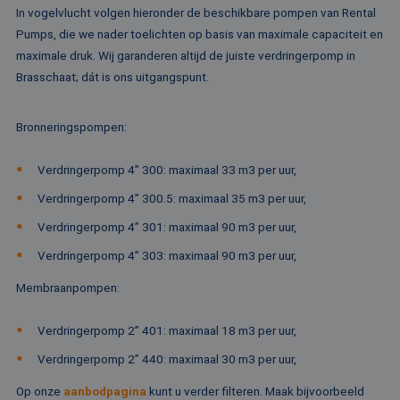
ge
In vogelvlucht volgen hieronder de beschikbare pompen van Rental
te
Pumps, die we nader toelichten op basis van maximale capaciteit en
ov
va
maximale druk. Wij garanderen altijd de juiste verdringerpomp in
__cf_bm
29 minuten
De
Cloudflare Inc.
Brasschaat; dát is ons uitgangspunt.
52 seconden
wo
.vimeo.com
om
te
me
Bronneringspompen
:
Di
de
ge
Verdringerpomp 4” 300: maximaal 33 m3 per uur,
te
ov
va
Verdringerpomp 4” 300.5: maximaal 35 m3 per uur,
Verdringerpomp 4” 301: maximaal 90 m3 per uur,
Verdringerpomp 4” 303: maximaal 90 m3 per uur,
Aanbieder /
Naam
Vervaldatum
Omschrijving
Membraanpompen
:
Domein
Aanbieder /
Naam
Vervaldatum
Omschrijv
Domein
fp_user_id
.rentalpumps.eu
1 jaar 1
Verdringerpomp 2” 401: maximaal 18 m3 per uur,
maand
_ga_3GSTBZP51E
.rentalpumps.eu
1 jaar 1
Deze cooki
Aanbieder /
Naam
Vervaldatum
Omschrijving
maand
gebruikt d
Domein
Verdringerpomp 2” 440: maximaal 30 m3 per uur,
Analytics 
sessiestatu
_gcl_au
2 maanden 4
Deze cookie word
Google LLC
behouden
weken
ingesteld door
.rentalpumps.eu
Op onze
aanbodpagina
kunt u verder filteren. Maak bijvoorbeeld