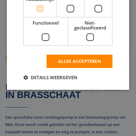
INFOSHEET (PDF)
Functioneel
Niet-
geclassificeerd
HUREN
BEKIJK ALLE PRODUCTEN UIT
ALLES ACCEPTEREN
VERDRINGER POMPEN
DETAILS WEERGEVEN
BBA BRONNERINGSPOMP
IN BRASSCHAAT
Strikt noodzakelijk
Prestatie
Targeting
Functioneel
Niet-geclassificeerd
Een specifieke soort verdringerpomp is een bronneringspomp van
Strikt noodzakelijke cookies maken de
BBA. Deze wordt veelal gebruikt om het grondwaterpeil op een
kernfunctionaliteiten van de website mogelijk, zoals
bepaald terrein te verlagen en weg te pompen, in een continu
gebruikersaanmelding en accountbeheer. De