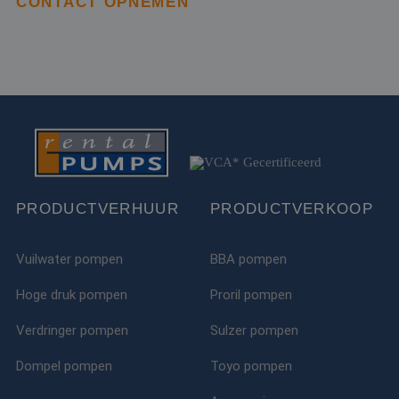
CONTACT OPNEMEN
IDE
1 jaar
Deze cookie word
Google LLC
ingesteld door
.doubleclick.net
Doubleclick en vo
informatie uit ove
hoe de eindgebru
de website gebrui
en over eventuel
advertenties die 
eindgebruiker hee
gezien voordat hi
genoemde websit
bezocht.
test_cookie
15 minuten
Deze cookie word
Google LLC
geplaatst door
.doubleclick.net
PRODUCTVERHUUR
PRODUCTVERKOOP
DoubleClick
(eigendom van
Google) om te
bepalen of de
browser van de
Vuilwater pompen
BBA pompen
websitebezoeker
cookies onderste
Hoge druk pompen
Proril pompen
MR
1 week
Dit is een Microso
Microsoft
MSN 1st party co
Corporation
Verdringer pompen
Sulzer pompen
die we gebruiken
.c.bing.com
het gebruik van d
website voor inte
Dompel pompen
Toyo pompen
analyses te meten
ANONCHK
10 minuten
Deze cookie
Microsoft