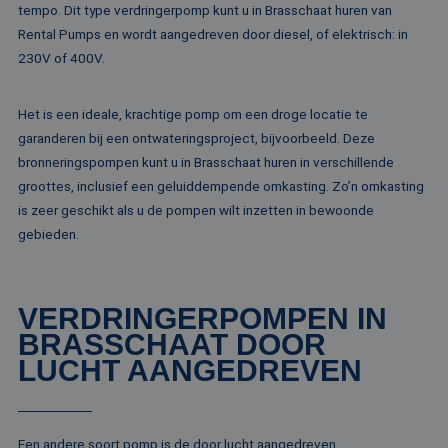
website kan niet goed worden gebruikt zonder de
tempo. Dit type verdringerpomp kunt u in Brasschaat huren van
strikt noodzakelijke cookies.
Rental Pumps en wordt aangedreven door diesel, of elektrisch: in
Naam
Aanbieder / Domein
Vervaldatum
Om
230V of 400V.
li_gc
5 maanden 4
Wo
LinkedIn
weken
om
Corporation
va
.linkedin.com
Het is een ideale, krachtige pomp om een droge locatie te
sl
ge
garanderen bij een ontwateringsproject, bijvoorbeeld. Deze
co
es
bronneringspompen kunt u in Brasschaat huren in verschillende
do
groottes, inclusief een geluiddempende omkasting. Zo’n omkasting
CookieScriptConsent
4 weken 2
De
CookieScript
is zeer geschikt als u de pompen wilt inzetten in bewoonde
dagen
wo
www.rentalpumps.eu
do
gebieden.
Sc
om
co
va
on
VERDRINGERPOMPEN IN
co
va
BRASSCHAAT DOOR
Sc
no
LUCHT AANGEDREVEN
Google Privacy Policy
co
PHPSESSID
Sessie
Co
PHP.net
ge
www.rentalpumps.eu
ap
ba
Een andere soort pomp is de door lucht aangedreven