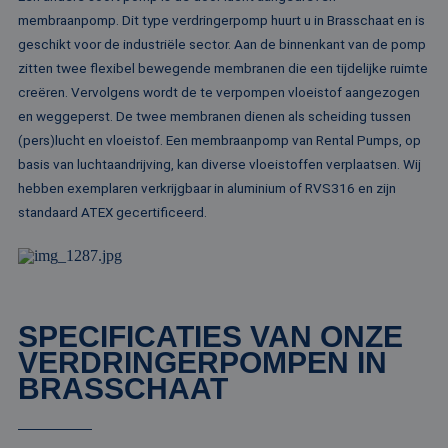
taa
membraanpomp. Dit type verdringerpomp huurt u in Brasschaat en is
id
al
geschikt voor de industriële sector. Aan de binnenkant van de pomp
do
wo
zitten twee flexibel bewegende membranen die een tijdelijke ruimte
om
creëren. Vervolgens wordt de te verpompen vloeistof aangezogen
va
ge
en weggeperst. De twee membranen dienen als scheiding tussen
te
He
(pers)lucht en vloeistof. Een membraanpomp van Rental Pumps, op
ge
wi
basis van luchtaandrijving, kan diverse vloeistoffen verplaatsen. Wij
ge
hebben exemplaren verkrijgbaar in aluminium of RVS316 en zijn
nu
wo
standaard ATEX gecertificeerd.
ka
vo
ee
vo
be
ee
st
ge
SPECIFICATIES VAN ONZE
pa
VERDRINGERPOMPEN IN
__cf_bm
29 minuten
De
Cloudflare Inc.
51 seconden
wo
.linkedin.com
BRASSCHAAT
om
te
me
Di
de