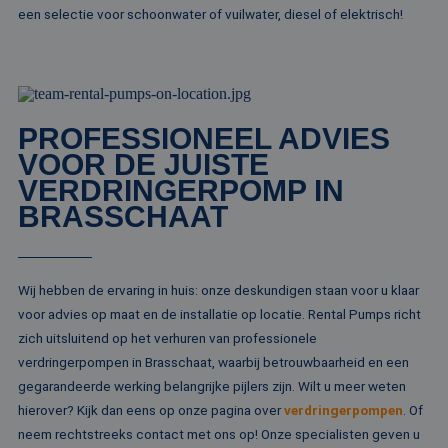
Doubleclick en vo
_ga_ZVQQH0XY8C
.rentalpumps.eu
1 jaar 1
Deze cooki
een selectie voor schoonwater of vuilwater, diesel of elektrisch!
informatie uit ove
maand
gebruikt d
hoe de eindgebru
Analytics 
de website gebrui
sessiestatu
en over eventuel
behouden
advertenties die 
eindgebruiker hee
_clck
.rentalpumps.eu
1 jaar
Deze cooki
gezien voordat hi
gebruikt 
genoemde websit
gebruikersi
bezocht.
PROFESSIONEEL ADVIES
en betrok
de website
VOOR DE JUISTE
MUID
1 jaar 3
Deze cookie word
Microsoft
om de
weken
veel gebruikt doo
Corporation
gebruikers
VERDRINGERPOMP IN
mijn Microsoft als
.clarity.ms
websitefunc
een unieke
BRASSCHAAT
te verbeter
gebruikers-ID. He
kan worden inges
_clsk
1 dag
Deze cooki
Microsoft
door ingesloten
geassociee
.rentalpumps.eu
microsoft-scripts.
Microsoft C
Algemeen wordt
analytics s
aangenomen dat 
Wij hebben de ervaring in huis: onze deskundigen staan voor u klaar
Het wordt 
synchroniseert tu
om informa
veel verschillende
voor advies op maat en de installatie op locatie. Rental Pumps richt
de sessie 
Microsoft-domein
gebruiker 
zich uitsluitend op het verhuren van professionele
waardoor gebruik
en om mee
kunnen worden
verdringerpompen in Brasschaat, waarbij betrouwbaarheid en een
paginawee
gevolgd.
combinere
gegarandeerde werking belangrijke pijlers zijn. Wilt u meer weten
gebruikers
bcookie
1 jaar
Dit is een Microso
Microsoft
analytisch
hierover? Kijk dan eens op onze pagina over
verdringerpompen
MSN 1st party co
. Of
Corporation
doeleinden
voor het delen va
.linkedin.com
neem rechtstreeks contact met ons op! Onze specialisten geven u
de inhoud van de
_ga
1 jaar 1
Deze cook