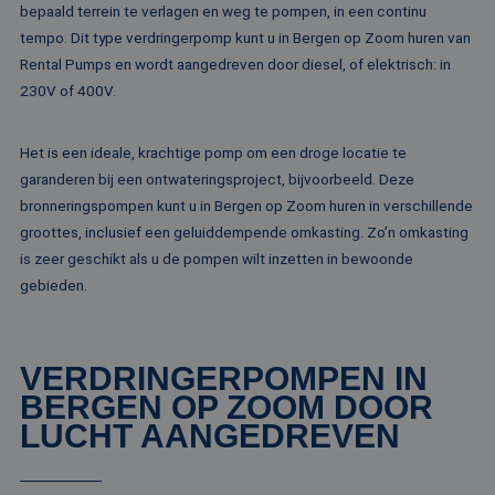
bepaald terrein te verlagen en weg te pompen, in een continu
website kan niet goed worden gebruikt zonder de
strikt noodzakelijke cookies.
tempo. Dit type verdringerpomp kunt u in Bergen op Zoom huren van
Rental Pumps en wordt aangedreven door diesel, of elektrisch: in
Naam
Aanbieder / Domein
Vervaldatum
Om
230V of 400V.
li_gc
5 maanden 4
Wo
LinkedIn
weken
om
Corporation
va
.linkedin.com
sl
Het is een ideale, krachtige pomp om een droge locatie te
ge
co
garanderen bij een ontwateringsproject, bijvoorbeeld. Deze
es
bronneringspompen kunt u in Bergen op Zoom huren in verschillende
do
groottes, inclusief een geluiddempende omkasting. Zo’n omkasting
CookieScriptConsent
4 weken 2
De
CookieScript
dagen
wo
www.rentalpumps.eu
is zeer geschikt als u de pompen wilt inzetten in bewoonde
do
gebieden.
Sc
om
co
va
on
co
VERDRINGERPOMPEN IN
va
Sc
BERGEN OP ZOOM DOOR
no
Google Privacy Policy
co
LUCHT AANGEDREVEN
PHPSESSID
Sessie
Co
PHP.net
ge
www.rentalpumps.eu
ap