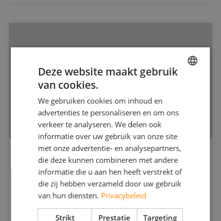
Deze website maakt gebruik
van cookies.
DUTCH
We gebruiken cookies om inhoud en
FRENCH
advertenties te personaliseren en om ons
GERMAN
verkeer te analyseren. We delen ook
informatie over uw gebruik van onze site
ENGLISH
met onze advertentie- en analysepartners,
die deze kunnen combineren met andere
VERDRINGERPOMP 2"
informatie die u aan hen heeft verstrekt of
440
die zij hebben verzameld door uw gebruik
van hun diensten.
Privacybeleid
316 (RVS)
30
MAX CAPACITEIT:
Strikt
Prestatie
Targeting