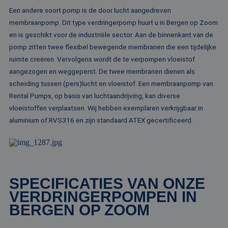
ba
Een andere soort pomp is de door lucht aangedreven
taa
id
membraanpomp. Dit type verdringerpomp huurt u in Bergen op Zoom
al
do
en is geschikt voor de industriële sector. Aan de binnenkant van de
wo
om
pomp zitten twee flexibel bewegende membranen die een tijdelijke
va
ruimte creëren. Vervolgens wordt de te verpompen vloeistof
ge
te
aangezogen en weggeperst. De twee membranen dienen als
He
ge
scheiding tussen (pers)lucht en vloeistof. Een membraanpomp van
wi
Rental Pumps, op basis van luchtaandrijving, kan diverse
ge
nu
vloeistoffen verplaatsen. Wij hebben exemplaren verkrijgbaar in
wo
ka
aluminium of RVS316 en zijn standaard ATEX gecertificeerd.
vo
ee
vo
be
ee
st
ge
pa
SPECIFICATIES VAN ONZE
__cf_bm
29 minuten
De
Cloudflare Inc.
VERDRINGERPOMPEN IN
51 seconden
wo
.linkedin.com
om
BERGEN OP ZOOM
te
me
Di