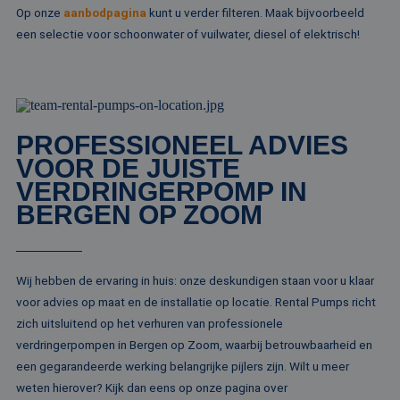
.rentalpumps.eu
Op onze
aanbodpagina
kunt u verder filteren. Maak bijvoorbeeld
Doubleclick en vo
_ga_ZVQQH0XY8C
.rentalpumps.eu
1 jaar 1
Deze cooki
informatie uit ove
maand
gebruikt d
een selectie voor schoonwater of vuilwater, diesel of elektrisch!
hoe de eindgebru
Analytics 
de website gebrui
sessiestatu
en over eventuel
behouden
advertenties die 
eindgebruiker hee
_clck
.rentalpumps.eu
1 jaar
Deze cooki
gezien voordat hi
gebruikt 
genoemde websit
gebruikersi
bezocht.
en betrok
PROFESSIONEEL ADVIES
de website
MUID
1 jaar 3
Deze cookie word
Microsoft
om de
VOOR DE JUISTE
weken
veel gebruikt doo
Corporation
gebruikers
mijn Microsoft als
.clarity.ms
VERDRINGERPOMP IN
websitefunc
een unieke
te verbeter
gebruikers-ID. He
BERGEN OP ZOOM
kan worden inges
_clsk
1 dag
Deze cooki
Microsoft
door ingesloten
geassociee
.rentalpumps.eu
microsoft-scripts.
Microsoft C
Algemeen wordt
analytics s
aangenomen dat 
Het wordt 
synchroniseert tu
Wij hebben de ervaring in huis: onze deskundigen staan voor u klaar
om informa
veel verschillende
de sessie 
Microsoft-domein
voor advies op maat en de installatie op locatie. Rental Pumps richt
gebruiker 
waardoor gebruik
en om mee
zich uitsluitend op het verhuren van professionele
kunnen worden
paginawee
gevolgd.
verdringerpompen in Bergen op Zoom, waarbij betrouwbaarheid en
combinere
gebruikers
bcookie
1 jaar
Dit is een Microso
Microsoft
een gegarandeerde werking belangrijke pijlers zijn. Wilt u meer
analytisch
MSN 1st party co
Corporation
doeleinden
weten hierover? Kijk dan eens op onze pagina over
voor het delen va
.linkedin.com