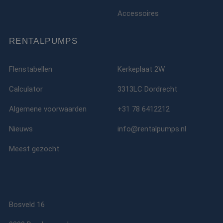
ANONCHK
10 minuten
Deze cookie
Microsoft
verzamelt informa
Corporation
Accessoires
over hoe de
.c.clarity.ms
eindgebruiker de
website gebruikt 
over eventuele
RENTALPUMPS
advertenties die 
eindgebruiker
mogelijk heeft ge
voordat hij de
Flenstabellen
Kerkeplaat 2W
genoemde websit
bezocht.
Calculator
3313LC Dordrecht
lidc
1 dag
Dit is een Microso
Microsoft
MSN 1st party co
Corporation
Algemene voorwaarden
+31 78 6412212
die zorgt voor de
.linkedin.com
goede werking va
deze website.
Nieuws
info@rentalpumps.nl
SM
.c.clarity.ms
Sessie
Dit is een Microso
MSN 1st party co
Meest gezocht
die we gebruiken
het gebruik van d
website voor inte
analyses te meten
_fbp
2 maanden 4
Gebruikt door
Meta Platform
weken
Facebook om een
Inc.
reeks
.rentalpumps.eu
Bosveld 16
advertentieprodu
te leveren, zoals
realtime bieden v