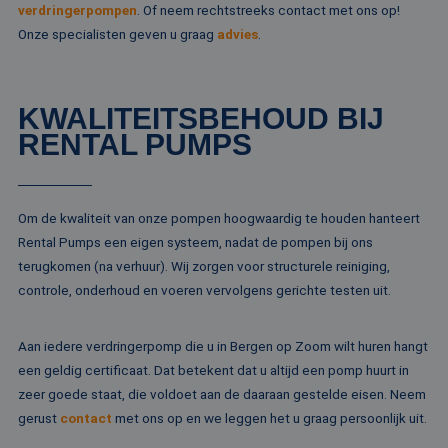
de inhoud van de
verdringerpompen
. Of neem rechtstreeks contact met ons op!
_ga
1 jaar 1
Deze cook
Google LLC
website via social
maand
gekoppeld
.rentalpumps.eu
media.
Onze specialisten geven u graag
advies
.
Google Uni
Analytics -
MUID
1 jaar
Deze cookie word
Microsoft
belangrijke
veel gebruikt doo
Corporation
van de me
mijn Microsoft als
.bing.com
algemeen 
een unieke
KWALITEITSBEHOUD BIJ
analyseser
gebruikers-ID. He
Google. De
kan worden inges
RENTAL PUMPS
wordt geb
door ingesloten
unieke geb
microsoft-scripts.
ondersche
Algemeen wordt
een willek
aangenomen dat 
gegeneree
synchroniseert tu
toe te wijz
veel verschillende
Om de kwaliteit van onze pompen hoogwaardig te houden hanteert
klant-ID. H
Microsoft-domein
opgenomen
waardoor gebruik
Rental Pumps een eigen systeem, nadat de pompen bij ons
paginaver
kunnen worden
een site e
terugkomen (na verhuur). Wij zorgen voor structurele reiniging,
gevolgd.
gebruikt 
controle, onderhoud en voeren vervolgens gerichte testen uit.
bezoekers-,
SRM_B
1 jaar
Dit is een Microso
Microsoft
campagne
MSN 1st party co
Corporation
te bereken
die zorgt voor de
.c.bing.com
analyserap
goede werking va
Aan iedere verdringerpomp die u in Bergen op Zoom wilt huren hangt
de site.
deze website.
een geldig certificaat. Dat betekent dat u altijd een pomp huurt in
MR
1 week
Dit is een Microso
Microsoft
zeer goede staat, die voldoet aan de daaraan gestelde eisen. Neem
MSN 1st party co
Corporation
die we gebruiken
.c.clarity.ms
gerust
contact
met ons op en we leggen het u graag persoonlijk uit.
het gebruik van d
website voor inte