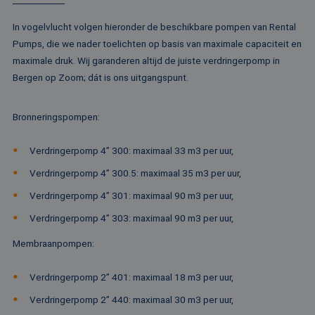
de
ge
te
In vogelvlucht volgen hieronder de beschikbare pompen van Rental
ov
Pumps, die we nader toelichten op basis van maximale capaciteit en
va
maximale druk. Wij garanderen altijd de juiste verdringerpomp in
__cf_bm
29 minuten
De
Cloudflare Inc.
52 seconden
wo
.vimeo.com
Bergen op Zoom; dát is ons uitgangspunt.
om
te
me
Di
Bronneringspompen
:
de
ge
te
Verdringerpomp 4” 300: maximaal 33 m3 per uur,
ov
va
Verdringerpomp 4” 300.5: maximaal 35 m3 per uur,
Verdringerpomp 4” 301: maximaal 90 m3 per uur,
Verdringerpomp 4” 303: maximaal 90 m3 per uur,
Aanbieder /
Naam
Vervaldatum
Omschrijving
Domein
Aanbieder /
Membraanpompen
:
Naam
Vervaldatum
Omschrijv
Domein
fp_user_id
.rentalpumps.eu
1 jaar 1
maand
_ga_3GSTBZP51E
.rentalpumps.eu
1 jaar 1
Deze cooki
Aanbieder /
Verdringerpomp 2” 401: maximaal 18 m3 per uur,
Naam
Vervaldatum
Omschrijving
maand
gebruikt d
Domein
Analytics 
Verdringerpomp 2” 440: maximaal 30 m3 per uur,
sessiestatu
_gcl_au
2 maanden 4
Deze cookie word
Google LLC
behouden
weken
ingesteld door