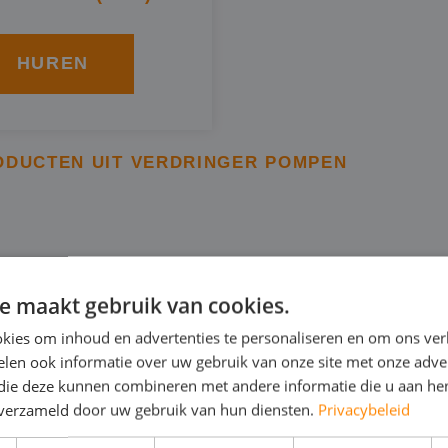
HUREN
ODUCTEN UIT VERDRINGER POMPEN
NNERINGSPOMP IN ASSE
e maakt gebruik van cookies.
kies om inhoud en advertenties te personaliseren en om ons ver
 verdringerpomp is een bronneringspomp van BBA. Deze 
len ook informatie over uw gebruik van onze site met onze adver
l op een bepaald terrein te verlagen en weg te pompen,
 die deze kunnen combineren met andere informatie die u aan hen
n verzameld door uw gebruik van hun diensten.
Privacybeleid
dringerpomp kunt u in Asse huren van Rental Pumps en 
isch: in 230V of 400V.