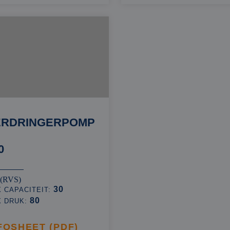
ERDRINGERPOMP
0
 (RVS)
30
 CAPACITEIT:
80
X DRUK:
FOSHEET (PDF)