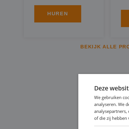
HUREN
BEKIJK ALLE PR
BBA BRO
Deze websit
We gebruiken coo
Een specifieke soort
analyseren. We de
om het grondwaterpei
analysepartners,
of die zij hebbe
tempo. Dit type ver
door diesel, of elektr