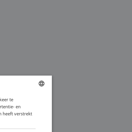
keer te
DUTCH
wordt veelal gebruikt
tentie- en
FRENCH
 in een continu
 heeft verstrekt
GERMAN
wordt aangedreven
ENGLISH