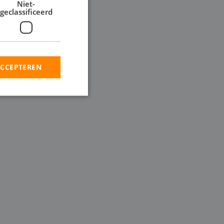
Niet-
geclassificeerd
 ontwateringsproject,
roottes, inclusief
pen wilt inzetten in
ACCEPTEREN
rd
elding en
en op te slaan voor
iële doeleinden
ie-Script.com-
oekers te
-Script.com is