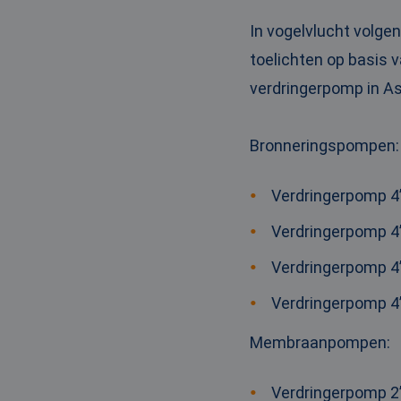
_clck
MUID
Micr
Corp
In vogelvlucht volge
.clar
toelichten op basis v
_clsk
verdringerpomp in As
bcookie
Micr
Corp
.link
_ga
MUID
Micr
Bronneringspompen
:
Corp
.bin
Verdringerpomp 4”
SRM_B
Micr
Verdringerpomp 4”
Corp
.c.bi
Verdringerpomp 4”
MR
Micr
Corp
.c.cla
Verdringerpomp 4”
IDE
Goog
.doub
Membraanpompen
:
test_cookie
Goog
Verdringerpomp 2”
.doub