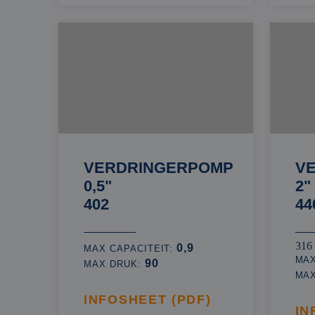
VERDRINGERPOMP
V
0,5"
2"
402
44
316
0,9
MAX CAPACITEIT:
MAX
90
MAX DRUK:
MA
INFOSHEET (PDF)
IN