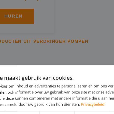
HUREN
ODUCTEN UIT VERDRINGER POMPEN
NNERINGSPOMP IN ALME
e maakt gebruik van cookies.
kies om inhoud en advertenties te personaliseren en om ons ver
 verdringerpomp is een bronneringspomp van BBA. Deze 
len ook informatie over uw gebruik van onze site met onze adver
l op een bepaald terrein te verlagen en weg te pompen,
 die deze kunnen combineren met andere informatie die u aan hen
n verzameld door uw gebruik van hun diensten.
Privacybeleid
dringerpomp kunt u in Almere huren van Rental Pumps e
isch: in 230V of 400V.