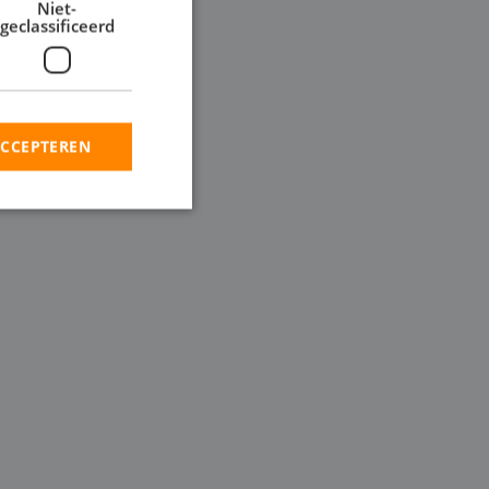
Niet-
geclassificeerd
 ontwateringsproject,
 groottes, inclusief
pen wilt inzetten in
ACCEPTEREN
rd
elding en
en op te slaan voor
iële doeleinden
ie-Script.com-
oekers te
-Script.com is