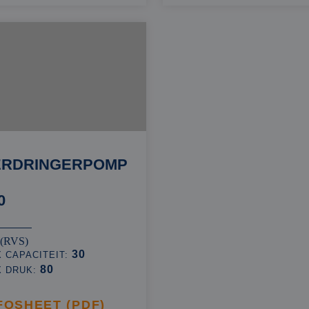
ERDRINGERPOMP
0
 (RVS)
30
 CAPACITEIT:
80
X DRUK:
FOSHEET (PDF)