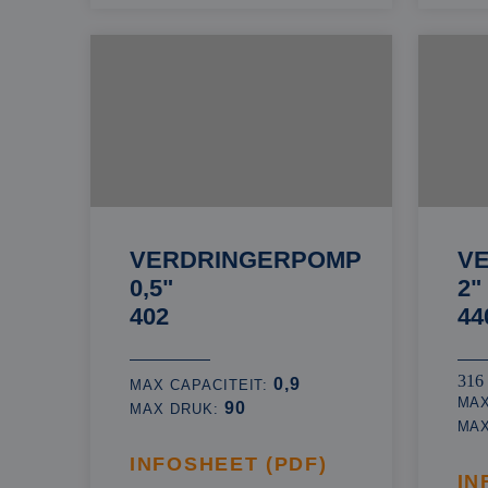
VERDRINGERPOMP
V
0,5"
2"
402
44
316
0,9
MAX CAPACITEIT:
MAX
90
MAX DRUK:
MA
INFOSHEET (PDF)
IN