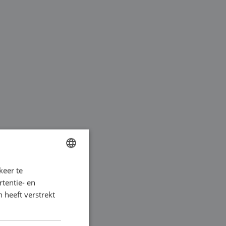
RE
keer te
DUTCH
wordt veelal gebruikt
tentie- en
FRENCH
 in een continu
 heeft verstrekt
GERMAN
n wordt aangedreven
ENGLISH