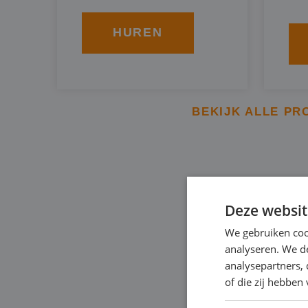
HUREN
BEKIJK ALLE PR
BBA BRO
Deze websit
We gebruiken coo
Een specifieke soort
analyseren. We de
om het grondwaterpei
analysepartners,
of die zij hebbe
tempo. Dit type ver
door diesel, of elektr