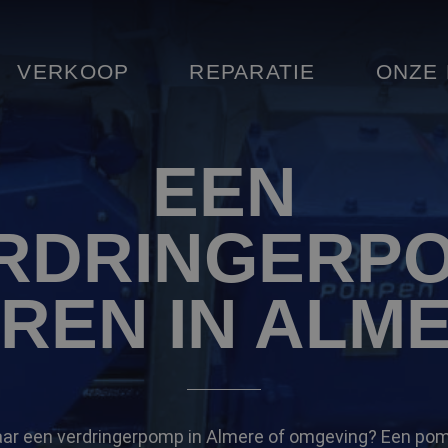
VERKOOP
REPARATIE
ONZE
EEN
RDRINGERP
REN IN ALM
aar een verdringerpomp in Almere of omgeving? Een pom