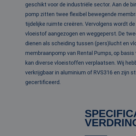
geschikt voor de industriële sector. Aan de b
PHPSESSID
pomp zitten twee flexibel bewegende membr
tijdelijke ruimte creëren. Vervolgens wordt d
vloeistof aangezogen en weggeperst. De t
__cf_bm
dienen als scheiding tussen (pers)lucht en vl
membraanpomp van Rental Pumps, op basis va
kan diverse vloeistoffen verplaatsen. Wij he
__cf_bm
verkrijgbaar in aluminium of RVS316 en zijn 
gecertificeerd.
Naam
Naam
fp_user_id
Aanbi
Naam
Dome
SPECIFIC
_ga_3GSTBZP51E
_gcl_au
Goog
VERDRIN
.ren
_ga_ZVQQH0XY8C