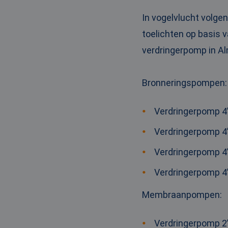
_clck
MUID
Micr
Corp
In vogelvlucht volge
.clar
toelichten op basis v
_clsk
verdringerpomp in Al
bcookie
Micr
Corp
.link
_ga
MUID
Micr
Bronneringspompen
:
Corp
.bin
Verdringerpomp 4”
SRM_B
Micr
Verdringerpomp 4”
Corp
.c.bi
Verdringerpomp 4”
MR
Micr
Corp
.c.cla
Verdringerpomp 4”
IDE
Goog
.doub
Membraanpompen
:
test_cookie
Goog
Verdringerpomp 2”
.doub