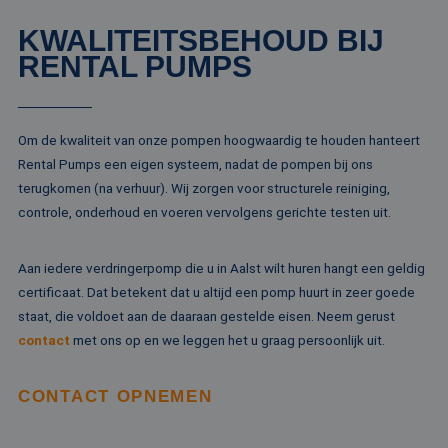
Google Uni
Analytics -
MUID
1 jaar
Deze cookie word
Microsoft
belangrijke
KWALITEITSBEHOUD BIJ
veel gebruikt doo
Corporation
van de me
mijn Microsoft als
.bing.com
algemeen 
RENTAL PUMPS
een unieke
analyseser
gebruikers-ID. He
Google. De
kan worden inges
wordt geb
door ingesloten
unieke geb
microsoft-scripts.
ondersche
Algemeen wordt
Om de kwaliteit van onze pompen hoogwaardig te houden hanteert
een willek
aangenomen dat 
gegeneree
synchroniseert tu
Rental Pumps een eigen systeem, nadat de pompen bij ons
toe te wijz
veel verschillende
klant-ID. H
terugkomen (na verhuur). Wij zorgen voor structurele reiniging,
Microsoft-domein
opgenomen
waardoor gebruik
paginaver
controle, onderhoud en voeren vervolgens gerichte testen uit.
kunnen worden
een site e
gevolgd.
gebruikt 
bezoekers-,
SRM_B
1 jaar
Dit is een Microso
Microsoft
campagne
Aan iedere verdringerpomp die u in Aalst wilt huren hangt een geldig
MSN 1st party co
Corporation
te bereken
die zorgt voor de
.c.bing.com
certificaat. Dat betekent dat u altijd een pomp huurt in zeer goede
analyserap
goede werking va
de site.
deze website.
staat, die voldoet aan de daaraan gestelde eisen. Neem gerust
contact
met ons op en we leggen het u graag persoonlijk uit.
MR
1 week
Dit is een Microso
Microsoft
MSN 1st party co
Corporation
die we gebruiken
.c.clarity.ms
het gebruik van d
CONTACT OPNEMEN
website voor inte
analyses te meten
IDE
1 jaar
Deze cookie word
Google LLC