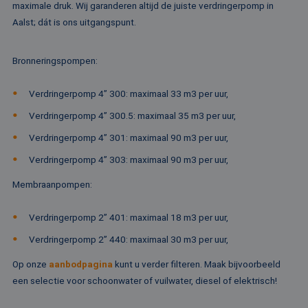
maximale druk. Wij garanderen altijd de juiste verdringerpomp in
ov
va
Aalst; dát is ons uitgangspunt.
__cf_bm
29 minuten
De
Cloudflare Inc.
52 seconden
wo
.vimeo.com
om
Bronneringspompen
:
te
me
Di
Verdringerpomp 4” 300: maximaal 33 m3 per uur,
de
ge
te
Verdringerpomp 4” 300.5: maximaal 35 m3 per uur,
ov
va
Verdringerpomp 4” 301: maximaal 90 m3 per uur,
Verdringerpomp 4” 303: maximaal 90 m3 per uur,
Membraanpompen
:
Aanbieder /
Naam
Vervaldatum
Omschrijving
Domein
Aanbieder /
Naam
Vervaldatum
Omschrijv
Verdringerpomp 2” 401: maximaal 18 m3 per uur,
Domein
fp_user_id
.rentalpumps.eu
1 jaar 1
maand
_ga_3GSTBZP51E
.rentalpumps.eu
1 jaar 1
Deze cooki
Verdringerpomp 2” 440: maximaal 30 m3 per uur,
Aanbieder /
Naam
Vervaldatum
Omschrijving
maand
gebruikt d
Domein
Analytics 
Op onze
aanbodpagina
kunt u verder filteren. Maak bijvoorbeeld
sessiestatu
_gcl_au
2 maanden 4
Deze cookie word
Google LLC
behouden
een selectie voor schoonwater of vuilwater, diesel of elektrisch!
weken
ingesteld door
.rentalpumps.eu
Doubleclick en vo
_ga_ZVQQH0XY8C
.rentalpumps.eu
1 jaar 1
Deze cooki
informatie uit ove
maand
gebruikt d