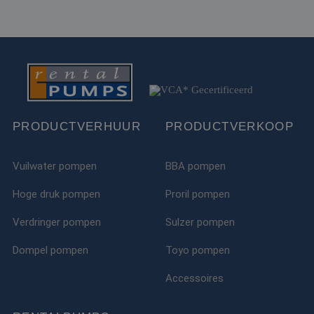
ingesteld door
.doubleclick.net
Doubleclick en vo
informatie uit ove
hoe de eindgebru
de website gebrui
en over eventuel
advertenties die 
eindgebruiker hee
gezien voordat hi
genoemde websit
bezocht.
test_cookie
15 minuten
Deze cookie word
PRODUCTVERHUUR
Google LLC
PRODUCTVERKOOP
geplaatst door
.doubleclick.net
DoubleClick
(eigendom van
Google) om te
Vuilwater pompen
BBA pompen
bepalen of de
browser van de
Hoge druk pompen
Proril pompen
websitebezoeker
cookies onderste
Verdringer pompen
Sulzer pompen
MR
1 week
Dit is een Microso
Microsoft
MSN 1st party co
Corporation
die we gebruiken
.c.bing.com
Dompel pompen
Toyo pompen
het gebruik van d
website voor inte
analyses te meten
Accessoires
ANONCHK
10 minuten
Deze cookie
Microsoft
verzamelt informa
Corporation
over hoe de
.c.clarity.ms