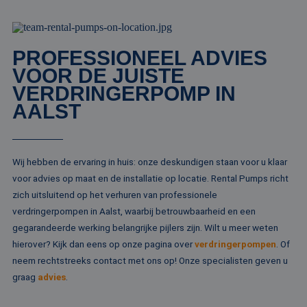
hoe de eindgebru
Analytics 
de website gebrui
sessiestatu
en over eventuel
behouden
advertenties die 
eindgebruiker hee
_clck
.rentalpumps.eu
1 jaar
Deze cooki
gezien voordat hi
PROFESSIONEEL ADVIES
gebruikt 
genoemde websit
gebruikersi
bezocht.
VOOR DE JUISTE
en betrok
de website
VERDRINGERPOMP IN
MUID
1 jaar 3
Deze cookie word
Microsoft
om de
weken
veel gebruikt doo
Corporation
gebruikers
AALST
mijn Microsoft als
.clarity.ms
websitefunc
een unieke
te verbeter
gebruikers-ID. He
kan worden inges
_clsk
1 dag
Deze cooki
Microsoft
door ingesloten
geassociee
.rentalpumps.eu
microsoft-scripts.
Wij hebben de ervaring in huis: onze deskundigen staan voor u klaar
Microsoft C
Algemeen wordt
analytics s
aangenomen dat 
voor advies op maat en de installatie op locatie. Rental Pumps richt
Het wordt 
synchroniseert tu
om informa
zich uitsluitend op het verhuren van professionele
veel verschillende
de sessie 
Microsoft-domein
verdringerpompen in Aalst, waarbij betrouwbaarheid en een
gebruiker 
waardoor gebruik
en om mee
kunnen worden
gegarandeerde werking belangrijke pijlers zijn. Wilt u meer weten
paginawee
gevolgd.
combinere
hierover? Kijk dan eens op onze pagina over
verdringerpompen
. Of
gebruikers
bcookie
1 jaar
Dit is een Microso
Microsoft
analytisch
neem rechtstreeks contact met ons op! Onze specialisten geven u
MSN 1st party co
Corporation
doeleinden
voor het delen va
.linkedin.com
graag
advies
.
de inhoud van de
_ga
1 jaar 1
Deze cook
Google LLC
website via social
maand
gekoppeld
.rentalpumps.eu
media.