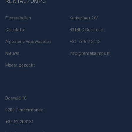
RENTALPUMPS
eindgebruiker de
website gebruikt 
over eventuele
advertenties die 
Flenstabellen
Kerkeplaat 2W
eindgebruiker
mogelijk heeft ge
voordat hij de
Calculator
3313LC Dordrecht
genoemde websit
bezocht.
Algemene voorwaarden
+31 78 6412212
lidc
1 dag
Dit is een Microso
Microsoft
MSN 1st party co
Corporation
Nieuws
info@rentalpumps.nl
die zorgt voor de
.linkedin.com
goede werking va
deze website.
Meest gezocht
SM
.c.clarity.ms
Sessie
Dit is een Microso
MSN 1st party co
die we gebruiken
het gebruik van d
website voor inte
analyses te meten
Bosveld 16
_fbp
2 maanden 4
Gebruikt door
Meta Platform
weken
Facebook om een
Inc.
reeks
.rentalpumps.eu
9200 Dendermonde
advertentieprodu
te leveren, zoals
realtime bieden v
+32 52 203131
externe adverteer