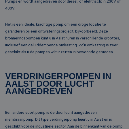
Pumps en wordt aangedreven door diesel, of elektrisch: in 230V of
Naam
Aanbieder / Domein
Vervaldatum
Om
400V.
li_gc
5 maanden 4
Wo
LinkedIn
weken
om
Corporation
va
.linkedin.com
Het is een ideale, krachtige pomp om een droge locatie te
sl
ge
garanderen bij een ontwateringsproject, bijvoorbeeld. Deze
co
bronneringspompen kunt u in Aalst huren in verschillende groottes,
es
do
inclusief een geluiddempende omkasting. Zo’n omkasting is zeer
CookieScriptConsent
4 weken 2
De
CookieScript
geschikt als u de pompen wilt inzetten in bewoonde gebieden.
dagen
wo
www.rentalpumps.eu
do
Sc
om
co
VERDRINGERPOMPEN IN
va
on
AALST DOOR LUCHT
co
va
AANGEDREVEN
Sc
no
Google Privacy Policy
co
PHPSESSID
Sessie
Co
PHP.net
ge
www.rentalpumps.eu
Een andere soort pomp is de door lucht aangedreven
ap
membraanpomp. Dit type verdringerpomp huurt u in Aalst en is
ba
taa
geschikt voor de industriële sector. Aan de binnenkant van de pomp
id