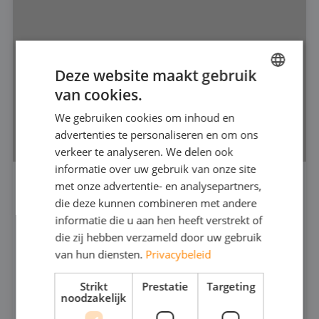
Deze website maakt gebruik
van cookies.
DUTCH
We gebruiken cookies om inhoud en
FRENCH
advertenties te personaliseren en om ons
GERMAN
verkeer te analyseren. We delen ook
informatie over uw gebruik van onze site
ENGLISH
met onze advertentie- en analysepartners,
VERDRINGERPOMP 2"
die deze kunnen combineren met andere
440
informatie die u aan hen heeft verstrekt of
die zij hebben verzameld door uw gebruik
van hun diensten.
Privacybeleid
316 (RVS)
30
MAX CAPACITEIT:
Strikt
Prestatie
Targeting
80
MAX DRUK:
noodzakelijk