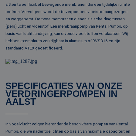
al
zitten twee flexibel bewegende membranen die een tijdelijke ruimte
do
creëren. Vervolgens wordt de te verpompen vloeistof aangezogen
wo
om
en weggeperst. De twee membranen dienen als scheiding tussen
va
ge
(pers)lucht en vloeistof. Een membraanpomp van Rental Pumps, op
te
He
basis van luchtaandrijving, kan diverse vloeistoffen verplaatsen. Wij
ge
hebben exemplaren verkrijgbaar in aluminium of RVS316 en zijn
wi
ge
standaard ATEX gecertificeerd.
nu
wo
ka
vo
ee
vo
be
ee
SPECIFICATIES VAN ONZE
st
ge
VERDRINGERPOMPEN IN
pa
AALST
__cf_bm
29 minuten
De
Cloudflare Inc.
51 seconden
wo
.linkedin.com
om
te
me
Di
In vogelvlucht volgen hieronder de beschikbare pompen van Rental
de
ge
Pumps, die we nader toelichten op basis van maximale capaciteit en
te